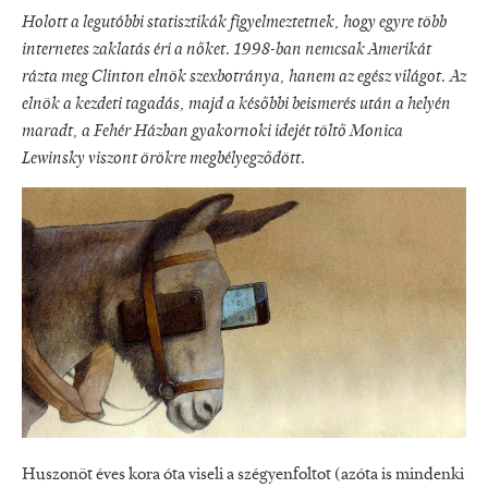
Holott a legutóbbi statisztikák figyelmeztetnek, hogy egyre több
internetes zaklatás éri a nőket. 1998-ban nemcsak Amerikát
rázta meg Clinton elnök szexbotránya, hanem az egész világot. Az
elnök a kezdeti tagadás, majd a későbbi beismerés után a helyén
maradt, a Fehér Házban gyakornoki idejét töltő Monica
Lewinsky viszont örökre megbélyegződött.
Huszonöt éves kora óta viseli a szégyenfoltot (azóta is mindenki