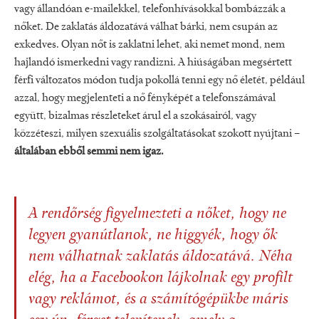
vagy állandóan e-mailekkel, telefonhívásokkal bombázzák a
nőket. De zaklatás áldozatává válhat bárki, nem csupán az
exkedves. Olyan nőt is zaklatni lehet, aki nemet mond, nem
hajlandó ismerkedni vagy randizni. A hiúságában megsértett
férfi változatos módon tudja pokollá tenni egy nő életét, például
azzal, hogy megjelenteti a nő fényképét a telefonszámával
együtt, bizalmas részleteket árul el a szokásairól, vagy
közzéteszi, milyen szexuális szolgáltatásokat szokott nyújtani –
általában ebből semmi nem igaz.
A rendőrség figyelmezteti a nőket, hogy ne
legyen gyanútlanok, ne higgyék, hogy ők
nem válhatnak zaklatás áldozatává. Néha
elég, ha a Facebookon lájkolnak egy profilt
vagy reklámot, és a számítógépükbe máris