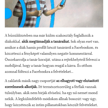
A bűnüldözésben ma már külön szakosztály foglalkozik a
diákokkal,
akik megtámadják a tanáraikat.
Sok olyan eset van,
amikor a diák hamis profilt készít tanáráról a Facebookon, és
közzéteszi a fényképét valamilyen negatív kommentárral.
Összekarcolja a tanár kocsiját, utána a rejtekhelyéről felveszi a
mobiljával, hogy a tanár hogyan reagál a kárra. És otthon
azonnal fölteszi a Facebookra a felvételeket…
A zaklatók másik nagy csoportját
az elhagyott vagy elutasított
szerelmesek alkotják.
Itt természetszerűleg a férfiak vannak
túlsúlyban, akik nem bírják elviselni, ha egy nő nemet mond
nekik. A legkülönfélébb módokon állnak bosszút: vagy úgy,
hogy közzéteszik az intim pillanatokban készült felvételeket,