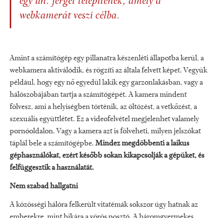
egy ún. férget telepítenek, amely a
webkamerát veszi célba.
Amint a számítógép egy pillanatra készenléti állapotba kerül, a
webkamera aktiválódik, és rögzíti az általa felvett képet. Vegyük
például, hogy egy nő egyedül lakik egy garzonlakásban, vagy a
hálószobájában tartja a számítógépét. A kamera mindent
fölvesz, ami a helyiségben történik, az öltözést, a vetkőzést, a
szexuális együttlétet. Ez a videofelvétel megjelenhet valamely
pornóoldalon. Vagy a kamera azt is fölveheti, milyen jelszókat
táplál bele a számítógépbe.
Mindez megdöbbenti a laikus
géphasználókat, ezért később sokan kikapcsolják a gépüket, és
felfüggesztik a használatát.
Nem szabad hallgatni
A közösségi hálóra felkerült vitatémák sokszor úgy hatnak az
emberekre, mint bikára a vörös posztó. A háromgyermekes