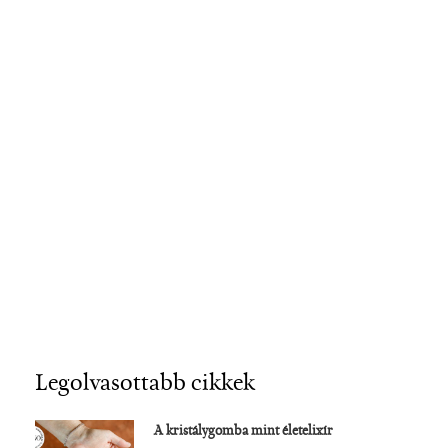
Legolvasottabb cikkek
A kristálygomba mint életelixír