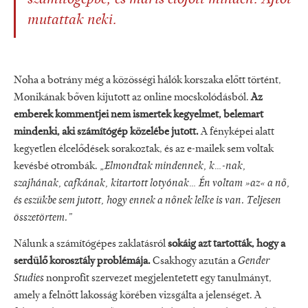
számítógépbe, és máris előjött minden. Ajtót
mutattak neki.
Noha a botrány még a közösségi hálók korszaka előtt történt,
Monikának bőven kijutott az online mocskolódásból.
Az
emberek kommentjei nem ismertek kegyelmet, belemart
mindenki, aki számítógép közelébe jutott.
A fényképei alatt
kegyetlen élcelődések sorakoztak, és az e-mailek sem voltak
kevésbé otrombák.
„Elmondtak mindennek, k…-nak,
szajhának, cafkának, kitartott lotyónak… Én voltam »az« a nő,
és eszükbe sem jutott, hogy ennek a nőnek lelke is van. Teljesen
összetörtem.”
Nálunk a számítógépes zaklatásról
sokáig azt tartották, hogy a
serdülő korosztály problémája.
Csakhogy azután a
Gender
Studies
nonprofit szervezet megjelentetett egy tanulmányt,
amely a felnőtt lakosság körében vizsgálta a jelenséget. A