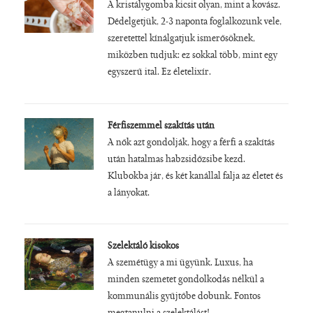
A kristálygomba kicsit olyan, mint a kovász.
Dédelgetjük, 2-3 naponta foglalkozunk vele,
szeretettel kínálgatjuk ismerősöknek,
miközben tudjuk: ez sokkal több, mint egy
egyszerű ital. Ez életelixír.
Férfiszemmel szakítás után
A nők azt gondolják, hogy a férfi a szakítás
után hatalmas habzsidőzsibe kezd.
Klubokba jár, és két kanállal falja az életet és
a lányokat.
Szelektáló kisokos
A szemétügy a mi ügyünk. Luxus, ha
minden szemetet gondolkodás nélkül a
kommunális gyűjtőbe dobunk. Fontos