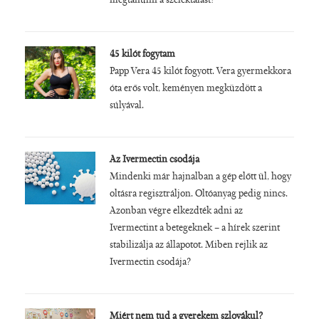
megtanulni a szelektálást!
45 kilót fogytam
Papp Vera 45 kilót fogyott. Vera gyermekkora
óta erős volt, keményen megküzdött a
súlyával.
Az Ivermectin csodája
Mindenki már hajnalban a gép előtt ül, hogy
oltásra regisztráljon. Oltóanyag pedig nincs.
Azonban végre elkezdték adni az
Ivermectint a betegeknek – a hírek szerint
stabilizálja az állapotot. Miben rejlik az
Ivermectin csodája?
Miért nem tud a gyerekem szlovákul?