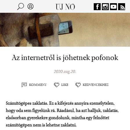
Jump to navigation
Keresés
Kereső
Az internetről is jöhetnek pofonok
2020.aug.20.
KOMMENT
LIKE
KEDVENCEKHEZ
Számítógépes zaklatás. Ez a kifejezés annyira személytelen,
hogy oda sem figyelünk rá. Ráadásul, ha azt halljuk, zaklatás,
elsősorban gyerekekre gondolunk, mintha egy felnőttet
számítógépen nem is lehetne zaklatni.