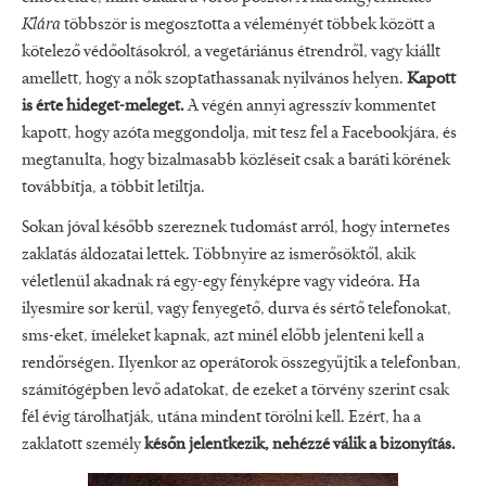
Klára
többször is megosztotta a véleményét többek között a
kötelező védőoltásokról, a vegetáriánus étrendről, vagy kiállt
amellett, hogy a nők szoptathassanak nyilvános helyen.
Kapott
is érte hideget-meleget.
A végén annyi agresszív kommentet
kapott, hogy azóta meggondolja, mit tesz fel a Facebookjára, és
megtanulta, hogy bizalmasabb közléseit csak a baráti körének
továbbítja, a többit letiltja.
Sokan jóval később szereznek tudomást arról, hogy internetes
zaklatás áldozatai lettek. Többnyire az ismerősöktől, akik
véletlenül akadnak rá egy-egy fényképre vagy videóra. Ha
ilyesmire sor kerül, vagy fenyegető, durva és sértő telefonokat,
sms-eket, íméleket kapnak, azt minél előbb jelenteni kell a
rendőrségen. Ilyenkor az operátorok összegyűjtik a telefonban,
számítógépben levő adatokat, de ezeket a törvény szerint csak
fél évig tárolhatják, utána mindent törölni kell. Ezért, ha a
zaklatott személy
későn jelentkezik, nehézzé válik a bizonyítás.