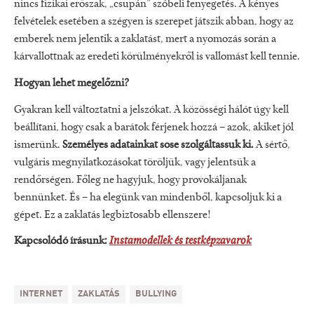
nincs fizikai erőszak, „csupán” szóbeli fenyegetés. A kényes
felvételek esetében a szégyen is szerepet játszik abban, hogy az
emberek nem jelentik a zaklatást, mert a nyomozás során a
kárvallottnak az eredeti körülményekről is vallomást kell tennie.
Hogyan lehet megelőzni?
Gyakran kell változtatni a jelszókat. A közösségi hálót úgy kell
beállítani, hogy csak a barátok férjenek hozzá – azok, akiket jól
ismerünk.
Személyes adatainkat sose szolgáltassuk ki.
A sértő,
vulgáris megnyilatkozásokat töröljük, vagy jelentsük a
rendőrségen. Főleg ne hagyjuk, hogy provokáljanak
bennünket. És – ha elegünk van mindenből, kapcsoljuk ki a
gépet. Ez a zaklatás legbiztosabb ellenszere!
Kapcsolódó írásunk:
Instamodellek és testképzavarok
INTERNET
ZAKLATÁS
BULLYING