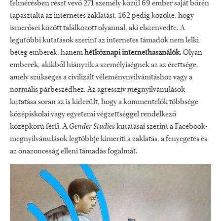
felmérésben részt vevő 271 személy közül 69 ember saját bőrén
tapasztalta az internetes zaklatást, 162 pedig közölte, hogy
ismerősei között találkozott olyannal, aki elszenvedte. A
legutóbbi kutatások szerint az internetes támadók nem lelki
beteg emberek, hanem
hétköznapi internethasználók.
Olyan
emberek, akikből hiányzik a személyiségnek az az érettsége,
amely szükséges a civilizált véleménynyilvánításhoz vagy a
normális párbeszédhez. Az agresszív megnyilvánulások
kutatása során az is kiderült, hogy a kommentelők többsége
középiskolai vagy egyetemi végzettséggel rendelkező
középkorú férfi. A
Gender Studies
kutatásai szerint a Facebook-
megnyilvánulások legtöbbje kimeríti a zaklatás, a fenyegetés és
az önazonosság elleni támadás fogalmát.