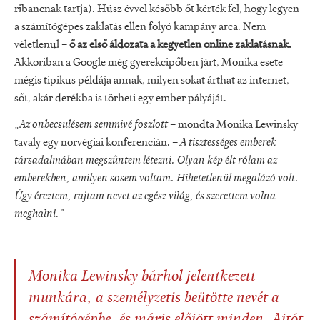
ribancnak tartja). Húsz évvel később őt kérték fel, hogy legyen
a számítógépes zaklatás ellen folyó kampány arca. Nem
véletlenül –
ő az első áldozata a kegyetlen online zaklatásnak.
Akkoriban a Google még gyerekcipőben járt, Monika esete
mégis tipikus példája annak, milyen sokat árthat az internet,
sőt, akár derékba is törheti egy ember pályáját.
„Az önbecsülésem semmivé foszlott
– mondta Monika Lewinsky
tavaly egy norvégiai konferencián. –
A tisztességes emberek
társadalmában megszűntem létezni. Olyan kép élt rólam az
emberekben, amilyen sosem voltam. Hihetetlenül megalázó volt.
Úgy éreztem, rajtam nevet az egész világ, és szerettem volna
meghalni.”
Monika Lewinsky bárhol jelentkezett
munkára, a személyzetis beütötte nevét a