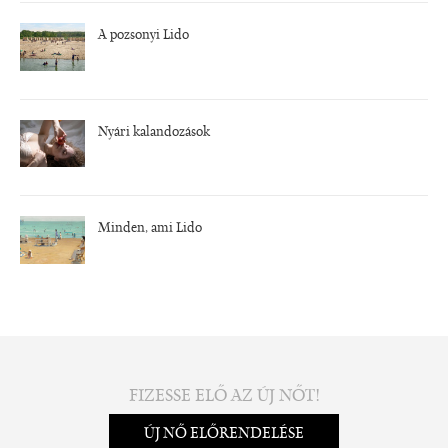
A pozsonyi Lido
Nyári kalandozások
Minden, ami Lido
FIZESSE ELŐ AZ ÚJ NŐT!
ÚJ NŐ ELŐRENDELÉSE