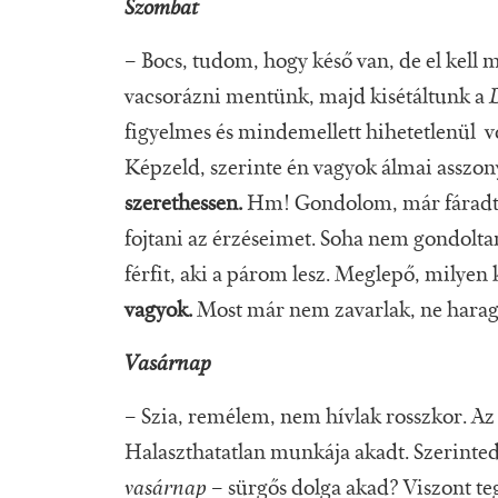
Szombat
– Bocs, tudom, hogy késő van, de el kell
vacsorázni mentünk, majd kisétáltunk a
figyelmes és mindemellett hihetetlenül vo
Képzeld, szerinte én vagyok álmai asszonya
szerethessen.
Hm! Gondolom, már fáradt
fojtani az érzéseimet. Soha nem gondolta
férfit, aki a párom lesz. Meglepő, milyen
vagyok.
Most már nem zavarlak, ne haragu
Vasárnap
– Szia, remélem, nem hívlak rosszkor. Az 
Halaszthatatlan munkája akadt. Szerinte
vasárnap
– sürgős dolga akad? Viszont te