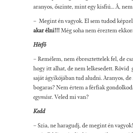
aranyos, őszinte, mint egy kisfiú... Á, ne
– Megint én vagyok. El sem tudod képzelni
akar élni!!!
Még soha nem éreztem ekkora
Hétfő
– Remélem, nem ébresztettelek fel, de csa
hogy itt alhat, de nem lelkesedett. Rövi
saját ágyikójában tud aludni. Aranyos, de
bogaras? Nem értem a férfiak gondolkodá
egymást.
Veled mi van?
Kedd
– Szia, ne haragudj, de megint én vagyok