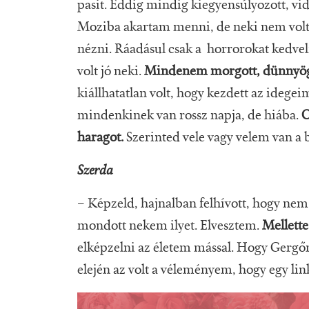
pasit. Eddig mindig kiegyensúlyozott, v
Moziba akartam menni, de neki nem volt h
nézni. Ráadásul csak a horrorokat kedve
volt jó neki.
Mindenem morgott, dünnyög
kiállhatatlan volt, hogy kezdett az ide
mindenkinek van rossz napja, de hiába.
O
haragot.
Szerinted vele vagy velem van a 
Szerda
– Képzeld, hajnalban felhívott, hogy ne
mondott nekem ilyet. Elvesztem.
Mellett
elképzelni az életem mással. Hogy Gergőr
elején az volt a véleményem, hogy egy lin