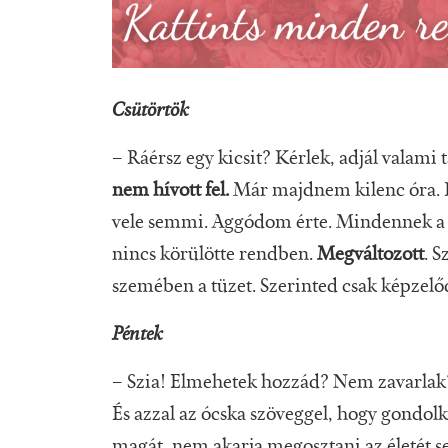
Csütörtök
– Ráérsz egy kicsit? Kérlek, adjál valam
nem hívott fel.
Már majdnem kilenc óra. I
vele semmi. Aggódom érte. Mindennek a t
nincs körülötte rendben.
Megváltozott
. 
szemében a tüzet. Szerinted csak képzel
Péntek
– Szia! Elmehetek hozzád? Nem zavarlak
És azzal az ócska szöveggel, hogy gondolk
magát, nem akarja megosztani az életét s