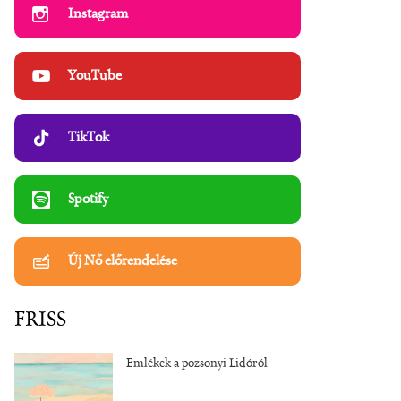
Instagram
YouTube
TikTok
Spotify
Új Nő előrendelése
FRISS
Emlékek a pozsonyi Lidóról