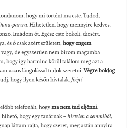
 mondanom, hogy mi történt ma este. Tudod,
Duna-partra
. Hihetetlen, hogy mennyire kedves,
nzó. Imádom őt. Egész este bókolt, dicsért.
, és ő csak azért született,
hogy engem
 vagy, de egyszerűen nem bírom magamba
m, hogy így harminc körül találom meg azt a
 kamaszos lángolással tudok szeretni.
Végre boldog
dj, hogy ilyen későn hívtalak.
Jóéjt!
előbb telefonált, hogy
ma nem tud eljönni.
d hihető, hogy egy tanárnak –
hirtelen a semmiből,
gnap láttam rajta, hogy szeret, meg aztán annyira