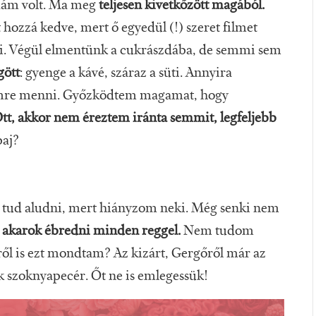
idám volt. Ma meg
teljesen kivetkőzött magából.
ozzá kedve, mert ő egyedül (!) szeret filmet
li. Végül elmentünk a cukrászdába, de semmi sem
ött
: gyenge a kávé, száraz a süti. Annyira
geimre menni. Győzködtem magamat, hogy
tt, akkor nem éreztem iránta semmit, legfeljebb
baj?
m tud aludni, mert hiányzom neki. Még senki nem
e akarok ébredni minden reggel.
Nem tudom
ől is ezt mondtam? Az kizárt, Gergőről már az
k szoknyapecér. Őt ne is emlegessük!