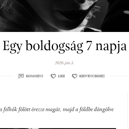
Egy boldogság 7 napja
2026.jún.3.
KOMMENT
LIKE
KEDVENCEKHEZ
 felhők fölött érezze magát, majd a földbe döngölve