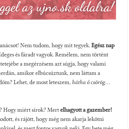
i tanácsot! Nem tudom, hogy mit tegyek.
Egész nap
deges és fáradt vagyok. Remélem, nem történt
etejébe a megérzésem azt súgja, hogy valami
Szerdán, amikor elbúcsúztunk, nem láttam a
ődöm? Lehet, de most leteszem,
hátha ő csörög...
? Hogy miért sírok? Mert
elhagyott a gazember!
odott, és rájött, hogy még nem akarja lekötni
enkivel, és mert fontos vagyok neki. Egy hete még