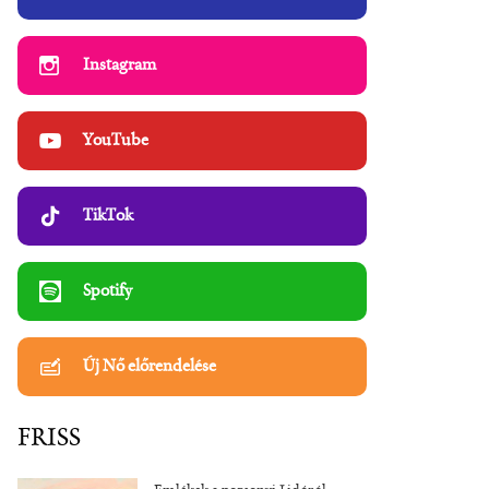
Instagram
YouTube
TikTok
Spotify
Új Nő előrendelése
FRISS