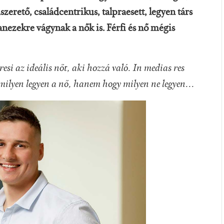
zerető, családcentrikus, talpraesett, legyen társ
nezekre vágynak a nők is. Férfi és nő mégis
resi az ideális nőt, aki hozzá való. In medias res
 milyen legyen a nő, hanem hogy milyen ne legyen...