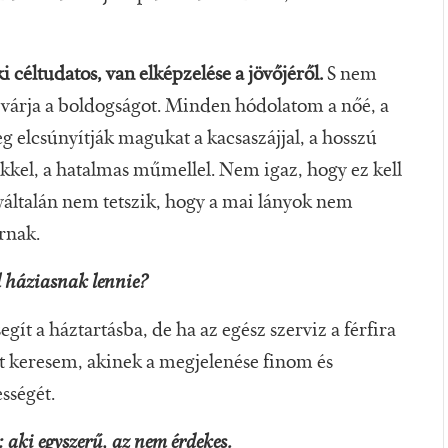
ki céltudatos, van elképzelése a jövőjéről.
S nem
tól várja a boldogságot. Minden hódolatom a nőé, a
 elcsúnyítják magukat a kacsaszájjal, a hosszú
kel, a hatalmas műmellel. Nem igaz, hogy ez kell
gyáltalán nem tetszik, hogy a mai lányok nem
rnak.
l háziasnak lennie?
gít a háztartásba, de ha az egész szerviz a férfira
t keresem, akinek a megjelenése finom és
sségét.
 aki egyszerű, az nem érdekes.