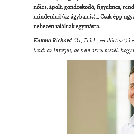
nőies, ápolt, gondoskodó, figyelmes, rends
mindenhol (az ágyban is)... Csak épp ugya
nehezen találnak egymásra.
Katona Richard
(31, Fülek, rendőrtiszt) ke
kezdi az interjút, de nem arról beszél, hogy