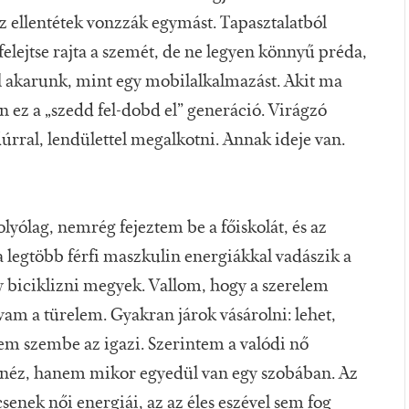
 ellentétek vonzzák egymást. Tapasztalatból
elejtse rajta a szemét, de ne legyen könnyű préda,
l akarunk, mint egy mobilalkalmazást. Akit ma
n ez a „szedd fel-dobd el” generáció. Virágzó
úrral, lendülettel megalkotni. Annak ideje van.
ólag, nemrég fejeztem be a főiskolát, és az
 legtöbb férfi maszkulin energiákkal vadászik a
 biciklizni megyek. Vallom, hogy a szerelem
vam a türelem. Gyakran járok vásárolni: lehet,
lem szembe az igazi. Szerintem a valódi nő
ánéz, hanem mikor egyedül van egy szobában. Az
senek női energiái, az az éles eszével sem fog