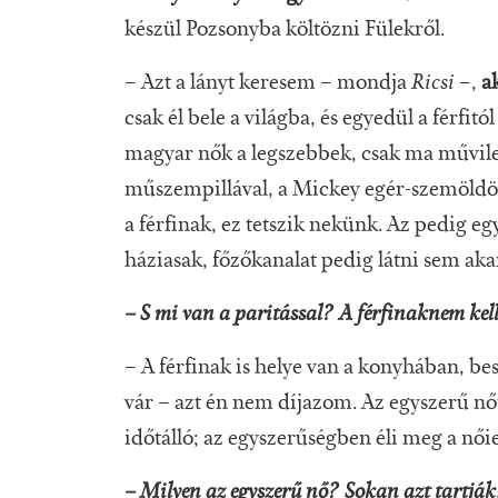
készül Pozsonyba költözni Fülekről.
– Azt a lányt keresem – mondja
Ricsi
–,
a
csak él bele a világba, és egyedül a férfi
magyar nők a legszebbek, csak ma művileg
műszempillával, a Mickey egér-szemöldök
a férfinak, ez tetszik nekünk. Az pedig e
háziasak, főzőkanalat pedig látni sem aka
– S mi van a paritással? A férfinaknem kel
– A férfinak is helye van a konyhában, bese
vár – azt én nem díjazom. Az egyszerű nő
időtálló; az egyszerűségben éli meg a nőie
– Milyen az egyszerű nő? Sokan azt tartják: