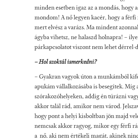
minden esetben igaz az a mondás, hogy az
mondom! A nő legyen kacér, hogy a férfi f
mert elvész a varázs. Ma mindent azonna
ágyba vihetsz, ne halaszd holnapra! – ilye
párkapcsolatot viszont nem lehet dérrel-d
– Hol szoktál ismerkedni?
– Gyakran vagyok úton a munkámból kifoly
apukám vállalkozásába is besegítek. Míg a
szórakozóhelyeken, addig én túrázni vagy
akkor talál rád, amikor nem várod. Jelsza
hogy pont a helyi kisboltban jön majd ve
nemcsak akkor ragyog, mikor egy férfi r
a nő, aki nem értékeli magát, akinek ninc