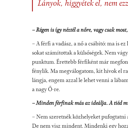
Lányok, higgyétek el, nem ezze
– Régen is így néztél a nőre, vagy csak mos
– A férfi a vadász, a nő a csábító: ma is e
sokat számítottak a külsőségek. Nem vágyt
punktum. Érettebb férfiként már megfon
fénylik. Ma megválogatom, kit hívok el ra
lángja, engem azzal le lehet venni a lába
a nagy Ő-re.
– Minden férfinak más az ideálja. A tiéd m
– Nem szeretnék közhelyeket pufogtatni a b
De nem visz mindent. Mindenki egy hozz