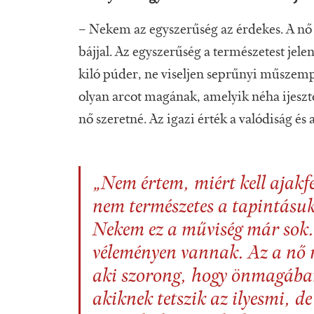
– Nekem az egyszerűség az érdekes. A nő 
bájjal. Az egyszerűség a természetest jele
kiló púder, ne viseljen seprűnyi műszempi
olyan arcot magának, amelyik néha ijesztő
nő szeretné. Az igazi érték a valódiság és 
„Nem értem, miért kell ajakfe
nem természetes a tapintásu
Nekem ez a műviség már sok. 
véleményen vannak. Az a nő 
aki szorong, hogy önmagában 
akiknek tetszik az ilyesmi, de 