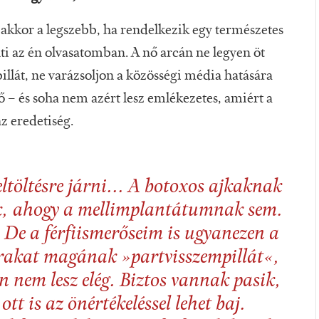
akkor a legszebb, ha rendelkezik egy természetes
nti az én olvasatomban. A nő arcán ne legyen öt
llát, ne varázsoljon a közösségi média hatására
 – és soha nem azért lesz emlékezetes, amiért a
az eredetiség.
ltöltésre járni... A botoxos ajkaknak
k, ahogy a mellimplantátumnak sem.
De a férfiismerőseim is ugyanezen a
rakat magának »partvisszempillát«,
nem lesz elég. Biztos vannak pasik,
ott is az önértékeléssel lehet baj.