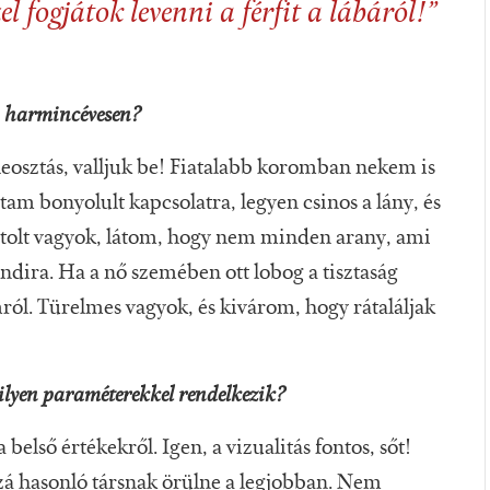
l fogjátok levenni a férfit a lábáról!”
t, harmincévesen?
z leosztás, valljuk be! Fiatalabb koromban nekem is
am bonyolult kapcsolatra, legyen csinos a lány, és
tolt vagyok, látom, hogy nem minden arany, ami
ndira. Ha a nő szemében ott lobog a tisztaság
mról. Türelmes vagyok, és kivárom, hogy rátaláljak
ilyen paraméterekkel rendelkezik?
első értékekről. Igen, a vizualitás fontos, sőt!
á hasonló társnak örülne a legjobban. Nem