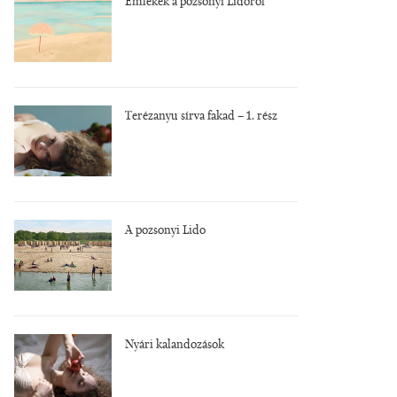
Emlékek a pozsonyi Lidóról
Terézanyu sírva fakad – 1. rész
A pozsonyi Lido
Nyári kalandozások