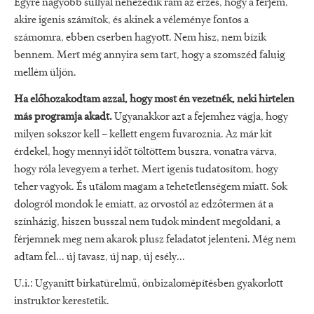
Egyre nagyobb súllyal nehezedik rám az érzés, hogy a férjem,
akire igenis számítok, és akinek a véleménye fontos a
számomra, ebben cserben hagyott. Nem hisz, nem bízik
bennem. Mert még annyira sem tart, hogy a szomszéd faluig
mellém üljön.
Ha előhozakodtam azzal, hogy most én vezetnék, neki hirtelen
más programja akadt.
Ugyanakkor azt a fejemhez vágja, hogy
milyen sokszor kell – kellett engem fuvaroznia. Az már kit
érdekel, hogy mennyi időt töltöttem buszra, vonatra várva,
hogy róla levegyem a terhet. Mert igenis tudatosítom, hogy
teher vagyok. És utálom magam a tehetetlenségem miatt. Sok
dologról mondok le emiatt, az orvostól az edzőtermen át a
színházig, hiszen busszal nem tudok mindent megoldani, a
férjemnek meg nem akarok plusz feladatot jelenteni. Még nem
adtam fel... új tavasz, új nap, új esély...
U.i.: Ugyanitt birkatürelmű, önbizalomépítésben gyakorlott
instruktor kerestetik.