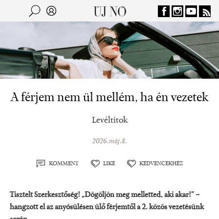
Jump to navigation
Keresés
Kereső
A férjem nem ül mellém, ha én vezetek
Levéltitok
2026.máj.8.
KOMMENT
LIKE
KEDVENCEKHEZ
Tisztelt Szerkesztőség! „Dögöljön meg melletted, aki akar!” –
hangzott el az anyósülésen ülő férjemtől a 2. közös vezetésünk