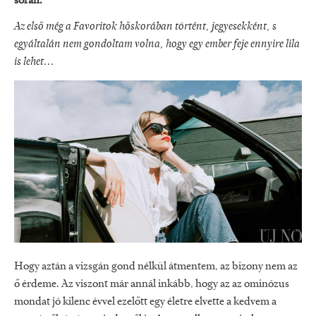
során.
Az első még a Favoritok hőskorában történt, jegyesekként, s
egyáltalán nem gondoltam volna, hogy egy ember feje ennyire lila
is lehet...
Hogy aztán a vizsgán gond nélkül átmentem, az bizony nem az
ő érdeme. Az viszont már annál inkább, hogy az az ominózus
mondat jó kilenc évvel ezelőtt egy életre elvette a kedvem a