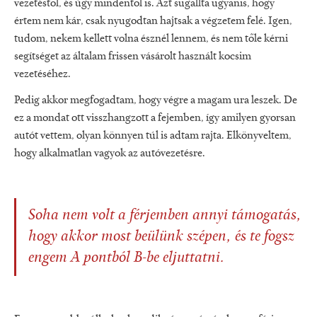
vezetéstől, és úgy mindentől is. Azt sugallta ugyanis, hogy
értem nem kár, csak nyugodtan hajtsak a végzetem felé. Igen,
tudom, nekem kellett volna észnél lennem, és nem tőle kérni
segítséget az általam frissen vásárolt használt kocsim
vezetéséhez.
Pedig akkor megfogadtam, hogy végre a magam ura leszek. De
ez a mondat ott vissz­hangzott a fejemben, így amilyen gyorsan
autót vettem, olyan könnyen túl is adtam rajta. Elkönyveltem,
hogy alkalmatlan vagyok az autóvezetésre.
Soha nem volt a férjemben annyi támogatás,
hogy akkor most beülünk szépen, és te fogsz
engem A pontból B-be eljuttatni.