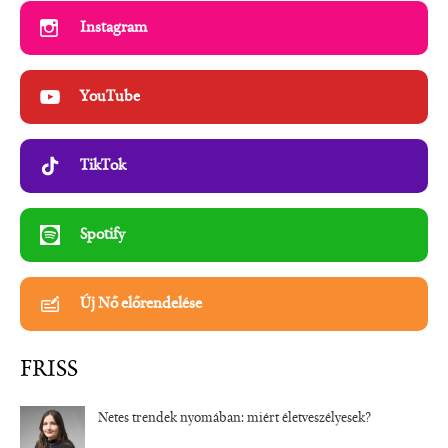
Instagram
YouTube
TikTok
Spotify
Új Nő előrendelése
FRISS
Netes trendek nyomában: miért életveszélyesek?