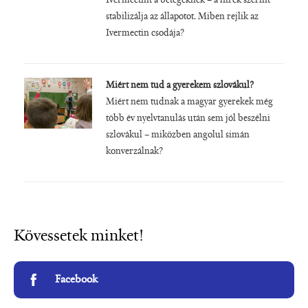
Ivermectint a betegeknek – a hírek szerint
stabilizálja az állapotot. Miben rejlik az
Ivermectin csodája?
Miért nem tud a gyerekem szlovákul?
Miért nem tudnak a magyar gyerekek még
több év nyelvtanulás után sem jól beszélni
szlovákul – miközben angolul simán
konverzálnak?
Kövessetek minket!
Facebook