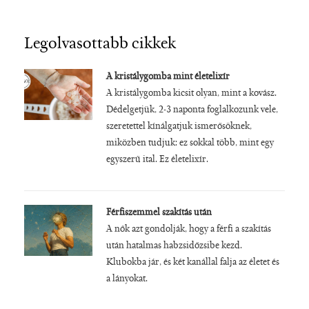
Legolvasottabb cikkek
A kristálygomba mint életelixír
A kristálygomba kicsit olyan, mint a kovász.
Dédelgetjük, 2-3 naponta foglalkozunk vele,
szeretettel kínálgatjuk ismerősöknek,
miközben tudjuk: ez sokkal több, mint egy
egyszerű ital. Ez életelixír.
Férfiszemmel szakítás után
A nők azt gondolják, hogy a férfi a szakítás
után hatalmas habzsidőzsibe kezd.
Klubokba jár, és két kanállal falja az életet és
a lányokat.