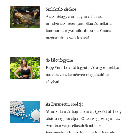
Szelektáló kisokos
A szemétügy a mi ügyünk. Luxus, ha
minden szemetet gondolkodás nélkül a
kommunális gyűjtőbe dobunk. Fontos
megtanulni a szelektálást!
45 kilót fogytam
Papp Vera 45 kilót fogyott. Vera gyermekkora
óta erős volt, keményen megküzdött a
súlyával.
Az Ivermectin csodája
Mindenki már hajnalban a gép előtt ül, hogy
oltásra regisztráljon. Oltóanyag pedig nincs.
Azonban végre elkezdték adni az