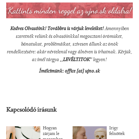
Kedves Olvasóink! Továbbra is várjuk leveleiket!
Amennyiben
szeretnék velünk és olvasóinkkal megosztani örömüket,
bánatukat, problémáikat, szívesen állunk az önök
rendelkezésére: akár névtelenül vagy álnéven is írhatnak. Kérjük,
az ímél tárgya
,,LEVÉLTITOK''
legyen!
Ímélcímünk:
office
[at]
ujno.sk
Kapcsolódó írásunk
Hogyan
Irigy
zárjam le
felnőttek