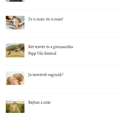
Te is mást, én is mást!
Két testvér és a gimnasztika
Papp Viki fotóival
Jó testvérek vagyunk?
Bájban a sztár