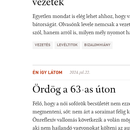
vezetek
Egyetlen mondat is elég lehet ahhoz, hogy va
bátorságát. Olvasónk levele nemcsak a vezet
szól, hanem arról is, milyen mély nyomot 
VEZETÉS
LEVÉLTITOK
BIZALOMHIÁNY
ÉN ÍGY LÁTOM
2024.júl.22.
Ördög a 63-as úton
Félő, hogy a női sofőrök becsületét nem ezz
megmenteni, sőt: nem árt a soraimat félig 
Önreflexív vallomás következik a volán mög
aki nem hajlandó vagyonokat költeni az aut