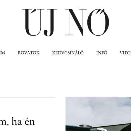
Jump to navigation
EM
ROVATOK
KEDVCSINÁLÓ
INFÓ
VID
m, ha én