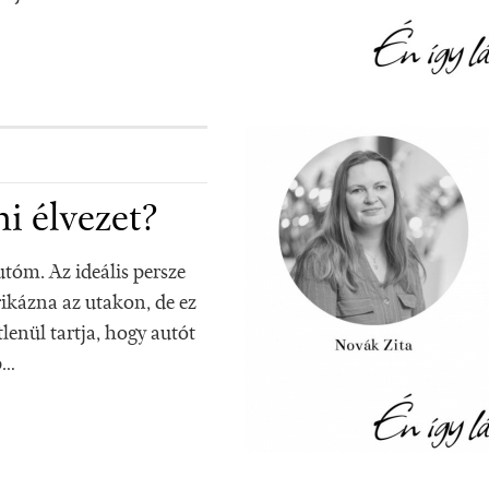
ni élvezet?
utóm. Az ideális persze
rikázna az utakon, de ez
lenül tartja, hogy autót
b…