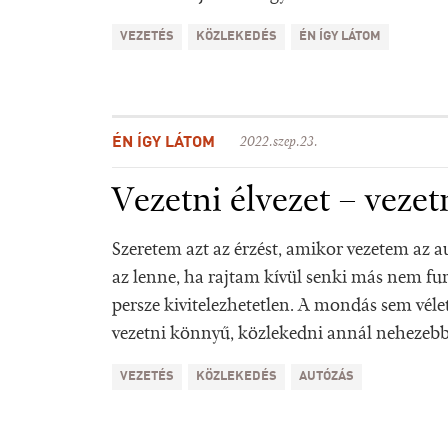
VEZETÉS
KÖZLEKEDÉS
ÉN ÍGY LÁTOM
ÉN ÍGY LÁTOM
2022.szep.23.
Vezetni élvezet – vezet
Szeretem azt az érzést, amikor vezetem az a
az lenne, ha rajtam kívül senki más nem fu
persze kivitelezhetetlen. A mondás sem vélet
vezetni könnyű, közlekedni annál nehezeb
VEZETÉS
KÖZLEKEDÉS
AUTÓZÁS