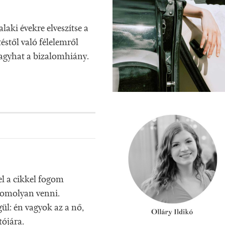
laki évekre elveszítse a
éstől való félelemről
hagyhat a bizalomhiány.
el a cikkel fogom
komolyan venni.
ül: én vagyok az a nő,
ójára.