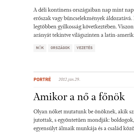
A déli kontinens országaiban nap mint nap
erőszak vagy bűncselekmények áldozatává. 
legtöbben gyilkosság következtében. Viszont
arányát tekintve világszinten a latin-ameri
NŐK
ORSZÁGOK
VEZETÉS
PORTRÉ
2012.jún.29.
Amikor a nő a főnök
Olyan nőket mutatunk be önöknek, akik 
jutottak, s egyöntetűen mondják: boldogok,
egyensúlyt álmaik munkája és a család közö