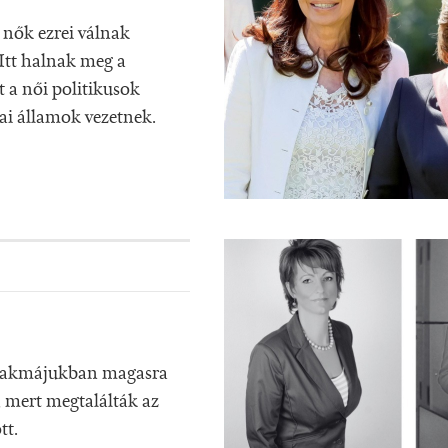
 nők ezrei válnak
Itt halnak meg a
 a női politikusok
kai államok vezetnek.
szakmájukban magasra
 mert megtalálták az
tt.