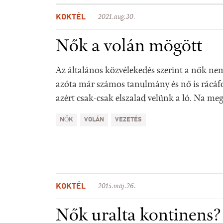
KOKTÉL
2021.aug.30.
Nők a volán mögött
Az általános közvélekedés szerint a nők nem 
azóta már számos tanulmány és nő is rácáfo
azért csak-csak elszalad velünk a ló. Na meg
NŐK
VOLÁN
VEZETÉS
KOKTÉL
2015.máj.26.
Nők uralta kontinens?