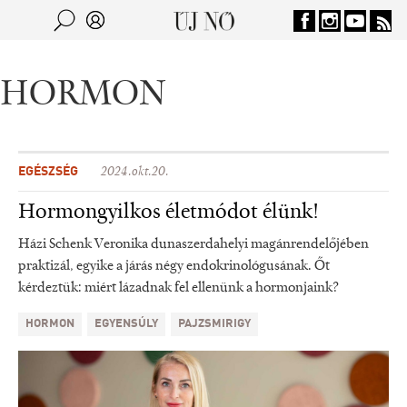
Jump to navigation
Keresés
Kereső
HORMON
EGÉSZSÉG
2024.okt.20.
Hormongyilkos életmódot élünk!
Házi Schenk Veronika dunaszerdahelyi magánrendelőjében
praktizál, egyike a járás négy endokrinológusának. Őt
kérdeztük: miért lázadnak fel ellenünk a hormonjaink?
HORMON
EGYENSÚLY
PAJZSMIRIGY