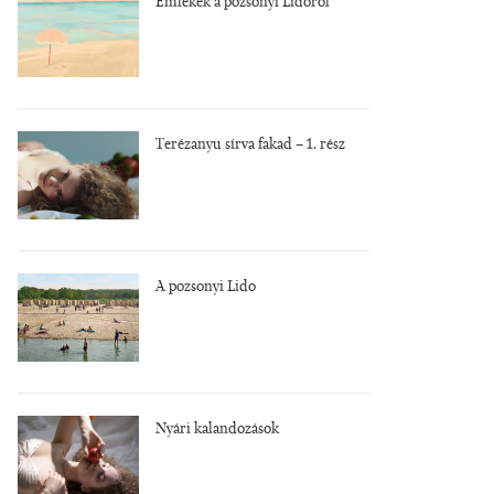
Emlékek a pozsonyi Lidóról
Terézanyu sírva fakad – 1. rész
A pozsonyi Lido
Nyári kalandozások