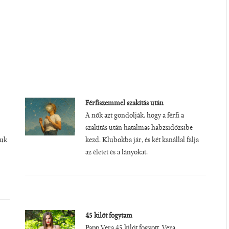
Férfiszemmel szakítás után
A nők azt gondolják, hogy a férfi a
szakítás után hatalmas habzsidőzsibe
juk
kezd. Klubokba jár, és két kanállal falja
az életet és a lányokat.
45 kilót fogytam
Papp Vera 45 kilót fogyott. Vera