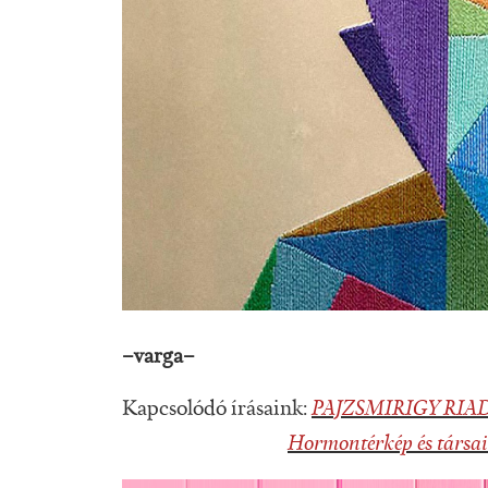
–varga–
Kapcsolódó írásaink:
PAJZSMIRIGY RIA
Hormontérkép és társai