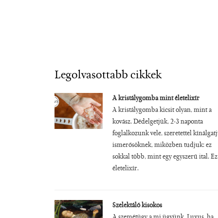
Legolvasottabb cikkek
A kristálygomba mint életelixír
A kristálygomba kicsit olyan, mint a
kovász. Dédelgetjük, 2-3 naponta
foglalkozunk vele, szeretettel kínálgat
ismerősöknek, miközben tudjuk: ez
sokkal több, mint egy egyszerű ital. Ez
életelixír.
Szelektáló kisokos
A szemétügy a mi ügyünk. Luxus, ha