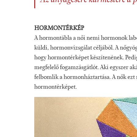
HORMONTÉRKÉP
A hormontábla a női nemi hormonok laborv
küldi, hormonvizsgálat céljából. A nőgyógy
hogy hormontérképet készítenének. Pedig 
megfelelő fogamzásgátlót. Aki egyszer aká
felbomlik a hormonháztartása. A nők ezt 
hormontérképet.