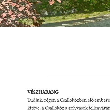
VÉSZHARANG
Tudjuk, régen a Csallóközben élő emberek
kitéve, a Csallóköz a golyvások fellegvárá