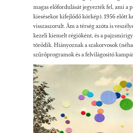
magas előfordulását jegyezték fel, ami a 
kiesésekor kifejlődő kórkép). 1956 előtt k
visszaszorult. Ám a térség azóta is veszé
kezeli kiemelt régióként, és a pajzsmiri
törődik. Hiányoznak a szakorvosok (néha h
szűrőprogramok és a felvilágosító kamp