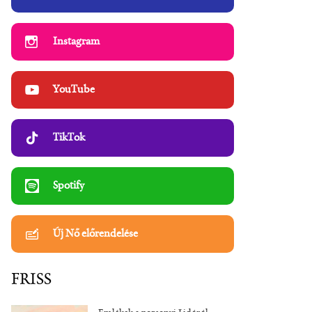
Instagram
YouTube
TikTok
Spotify
Új Nő előrendelése
FRISS