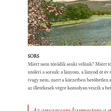
SORS
Miért nem törődik senki velünk? Miért tö
utoléri a sorsuk: a lányom, a lányod öt é
(vagy nem, mert a körzetben betöltetlen az
az illetékesek végre komolyan veszik a be
Az anyagcsere karmestere a p