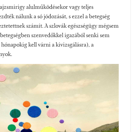
pajzsmirigy alulműködésekor vagy teljes
ezdték nálunk a só jódozását, s ezzel a betegség
lyeztetettnek számít. A szlovák egészségügy mégsem
gybetegségben szenvedőkkel igazából senki sem
ónapokig kell várni a kivizsgálásra), a
ányok.