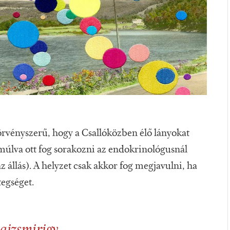
rvényszerű, hogy a Csallóközben élő lányokat
v múlva ott fog sorakozni az endokrinológusnál
 állás). A helyzet csak akkor fog megjavulni, ha
tegséget.
ajzsmirigy.