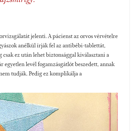
izsgálatát jelenti. A pácienst az orvos vérvételre
ászok anélkül írják fel az antibébi-tablettát,
csak ez után lehet biztonsággal kiválasztani a
r egyetlen levél fogamzásgátlót beszedett, annak
nem tudják. Pedig ez komplikálja a