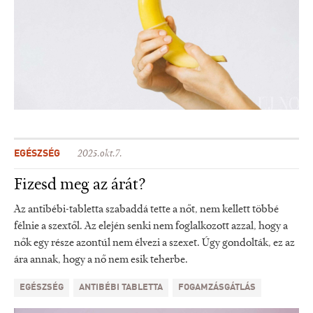
EGÉSZSÉG
2025.okt.7.
Fizesd meg az árát?
Az antibébi-tabletta szabaddá tette a nőt, nem kellett többé
félnie a szextől. Az elején senki nem foglalkozott azzal, hogy a
nők egy része azontúl nem élvezi a szexet. Úgy gondolták, ez az
ára annak, hogy a nő nem esik teherbe.
EGÉSZSÉG
ANTIBÉBI TABLETTA
FOGAMZÁSGÁTLÁS