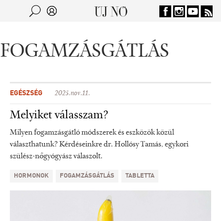
Jump to navigation
Keresés
Kereső
FOGAMZÁSGÁTLÁS
EGÉSZSÉG
2025.nov.11.
Melyiket válasszam?
Milyen fogamzásgátló módszerek és eszközök közül
választhatunk? Kérdéseinkre dr. Hollósy Tamás, egykori
szülész-nőgyógyász válaszolt.
HORMONOK
FOGAMZÁSGÁTLÁS
TABLETTA