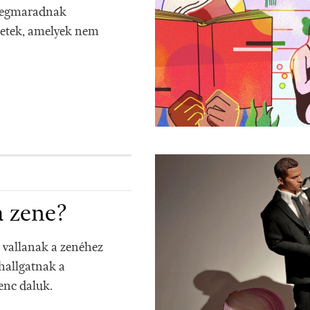
 megmaradnak
netek, amelyek nem
a zene?
 vallanak a zenéhez
 hallgatnak a
enc daluk.