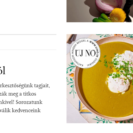
ól
sztőségünk tagjait,
zák meg a titkos
nkivel! Sorozatunk
 válik kedvenceink