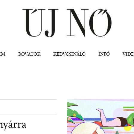
Jump to navigation
EM
ROVATOK
KEDVCSINÁLÓ
INFÓ
VID
nyárra