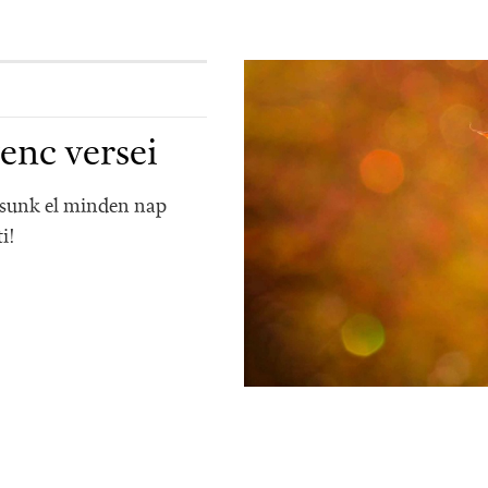
enc versei
ssunk el minden nap
i!