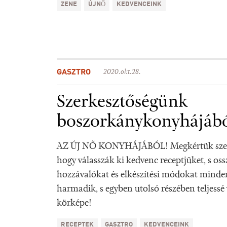
ZENE
ÚJNŐ
KEDVENCEINK
GASZTRO
2020.okt.28.
Szerkesztőségünk
boszorkánykonyhájáb
AZ ÚJ NŐ KONYHÁJÁBÓL! Megkértük szerke
hogy válasszák ki kedvenc receptjüket, s oss
hozzávalókat és elkészítési módokat minde
harmadik, s egyben utolsó részében teljessé
körképe!
RECEPTEK
GASZTRO
KEDVENCEINK