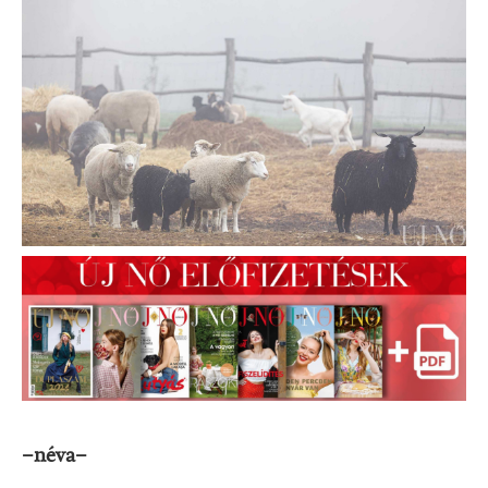
–néva–