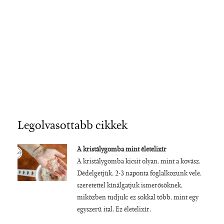
Legolvasottabb cikkek
A kristálygomba mint életelixír
A kristálygomba kicsit olyan, mint a kovász.
Dédelgetjük, 2-3 naponta foglalkozunk vele,
szeretettel kínálgatjuk ismerősöknek,
miközben tudjuk: ez sokkal több, mint egy
egyszerű ital. Ez életelixír.