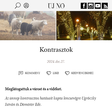
Jump to navigation
Keresés
Kereső
Kontrasztok
2024.dec.27.
KOMMENT
LIKE
KEDVENCEKHEZ
Meglátogattuk a várost és a vidéket.
Az ünnep kontrasztos hatásait kapta lencsevégre Ugróczky
István és Dömötör Ede.