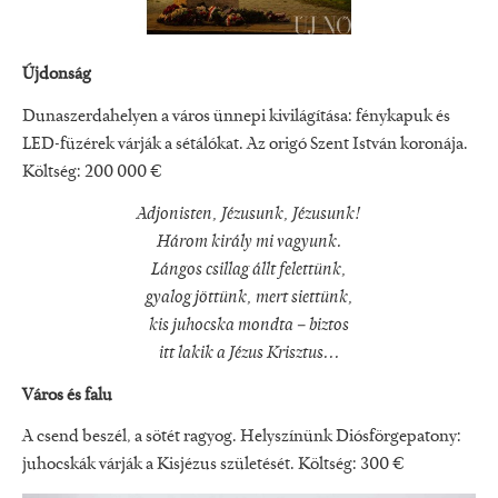
Újdonság
Dunaszerdahelyen a város ünnepi kivilágítása: fénykapuk és
LED-füzérek várják a sétálókat. Az origó Szent István koronája.
Költség: 200 000 €
Adjonisten, Jézusunk, Jézusunk!
Három király mi vagyunk.
Lángos csillag állt felettünk,
gyalog jöttünk, mert siettünk,
kis juhocska mondta – biztos
itt lakik a Jézus Krisztus...
Város és falu
A csend beszél, a sötét ragyog. Helyszínünk Diósförgepatony:
juhocskák várják a Kisjézus születését. Költség: 300 €