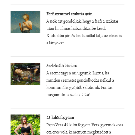
Férfiszemmel szakítás után
A nők azt gondolják, hogy a férfi a szakítás
után hatalmas habzsidőzsibe kezd.
Klubokba jár, és két kanállal falja az életet és
a lányokat.
Szelektáló kisokos
A szemétügy a mi ügyünk. Luxus, ha
minden szemetet gondolkodás nélkül a
kommunális gyűjtőbe dobunk. Fontos
megtanulni a szelektálást!
45 kilót fogytam
Papp Vera 45 kilót fogyott. Vera gyermekkora
óta erős volt, keményen megküzdött a