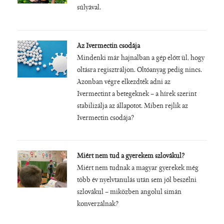
súlyával.
Az Ivermectin csodája
Mindenki már hajnalban a gép előtt ül, hogy
oltásra regisztráljon. Oltóanyag pedig nincs.
Azonban végre elkezdték adni az
Ivermectint a betegeknek – a hírek szerint
stabilizálja az állapotot. Miben rejlik az
Ivermectin csodája?
Miért nem tud a gyerekem szlovákul?
Miért nem tudnak a magyar gyerekek még
több év nyelvtanulás után sem jól beszélni
szlovákul – miközben angolul simán
konverzálnak?