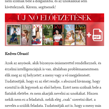
nem szólnak bele a dolgainkba, és az unokáikkal sem
kivételeznek. Kérem, segítsenek!
Kedves Olvasó!
Azok az anyósok, akik bizonyos önismerettel rendelkeznek, és
érzelmi intelligenciájuk is van, általában problémamentesen
élik meg az új helyzetet: a meny vagy a vő megjelenését.
Tudatosítják, hogy ez az élet rendje, s abszurd kívánság, hogy
ezentúl is ők legyenek az első helyen. Ezért nem szólnak bele a
fiatalok életébe, és nem akarják nevelni az unokákat. Hiszen
nekik nem ez a feladatuk, nekik elég „csak” szeretni őket, a
nevelés a szülők feladata. Tudatosítják azt is, hogy a meny más