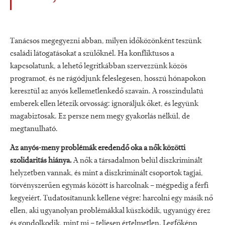
Tanácsos megegyezni abban, milyen időközönként teszünk
családi látogatásokat a szülőknél. Ha konfliktusos a
kapcsolatunk, a lehető legritkábban szervezzünk közös
programot, és ne rágódjunk feleslegesen, hosszú hónapokon
keresztül az anyós kellemetlenkedő szavain. A rosszindulatú
emberek ellen létezik orvosság: ignoráljuk őket, és legyünk
magabiztosak. Ez persze nem megy gyakorlás nélkül, de
megtanulható.
Az anyós-meny problémák eredendő oka a nők közötti
szolidaritás hiánya.
A nők a társadalmon belül diszkriminált
helyzetben vannak, és mint a diszkriminált csoportok tagjai,
törvényszerűen egymás között is harcolnak – mégpedig a férfi
kegyeiért. Tudatosítanunk kellene végre: harcolni egy másik nő
ellen, aki ugyanolyan problémákkal küszködik, ugyanúgy érez
és gondolkodik, mint mi – teljesen értelmetlen. Legfőképp