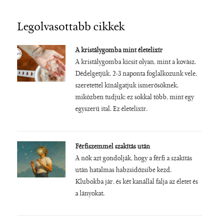
Legolvasottabb cikkek
A kristálygomba mint életelixír
A kristálygomba kicsit olyan, mint a kovász.
Dédelgetjük, 2-3 naponta foglalkozunk vele,
szeretettel kínálgatjuk ismerősöknek,
miközben tudjuk: ez sokkal több, mint egy
egyszerű ital. Ez életelixír.
Férfiszemmel szakítás után
A nők azt gondolják, hogy a férfi a szakítás
után hatalmas habzsidőzsibe kezd.
Klubokba jár, és két kanállal falja az életet és
a lányokat.