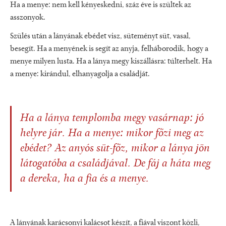
Ha a menye: nem kell kényeskedni, száz éve is szültek az
asszonyok.
Szülés után a lányának ebédet visz, süteményt süt, vasal,
besegít. Ha a menyének is segít az anyja, felháborodik, hogy a
menye milyen lusta. Ha a lánya megy kiszállásra: túlterhelt. Ha
a menye: kirándul, elhanyagolja a családját.
Ha a lánya templomba megy vasárnap: jó
helyre jár. Ha a menye: mikor főzi meg az
ebédet? Az anyós süt-főz, mikor a lánya jön
látogatóba a családjával. De fáj a háta meg
a dereka, ha a fia és a menye.
A lányának karácsonyi kalácsot készít, a fiával viszont közli,