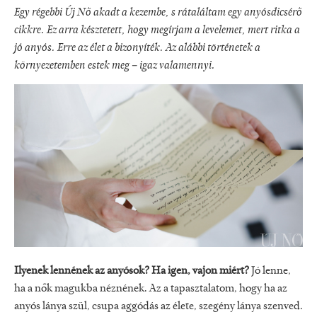
Egy régebbi Új Nő akadt a kezembe, s rátaláltam egy anyósdicsérő
cikkre. Ez arra késztetett, hogy megírjam a levelemet, mert ritka a
jó anyós. Erre az élet a bizonyíték. Az alábbi történetek a
környezetemben estek meg – igaz valamennyi.
Ilyenek lennének az anyósok? Ha igen, vajon miért?
Jó lenne,
ha a nők magukba néznének. Az a tapasztalatom, hogy ha az
anyós lánya szül, csupa aggódás az élete, szegény lánya szenved.