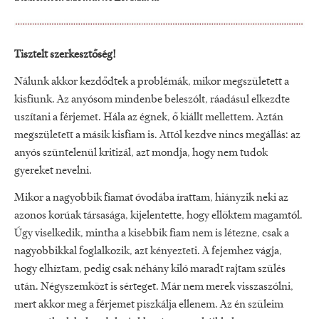
Tisztelt szerkesztőség!
Nálunk akkor kezdődtek a problémák, mikor megszületett a
kisfiunk. Az anyósom mindenbe beleszólt, ráadásul elkezdte
uszítani a férjemet. Hála az égnek, ő kiállt mellettem. Aztán
megszületett a másik kisfiam is. Attól kezdve nincs megállás: az
anyós szüntelenül kritizál, azt mondja, hogy nem tudok
gyereket nevelni.
Mikor a nagyobbik fiamat óvodába írattam, hiányzik neki az
azonos korúak társasága, kijelentette, hogy ellöktem magamtól.
Úgy viselkedik, mintha a kisebbik fiam nem is létezne, csak a
nagyobbikkal foglalkozik, azt kényezteti. A fejemhez vágja,
hogy elhíztam, pedig csak néhány kiló maradt rajtam szülés
után. Négyszemközt is sérteget. Már nem merek visszaszólni,
mert akkor meg a férjemet piszkálja ellenem. Az én szüleim