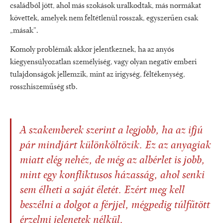
családból jött, ahol más szokások uralkodtak, más normákat
követtek, amelyek nem feltétlenül rosszak, egyszerűen csak
„másak”.
Komoly problémák akkor jelentkeznek, ha az anyós
kiegyensúlyozatlan személyiség, vagy olyan negatív emberi
tulajdonságok jellemzik, mint az irigység, féltékenység,
rosszhiszeműség stb.
A szakemberek szerint a legjobb, ha az ifjú
pár mindjárt különköltözik. Ez az anyagiak
miatt elég nehéz, de még az albérlet is jobb,
mint egy konfliktusos házasság, ahol senki
sem élheti a saját életét. Ezért meg kell
beszélni a dolgot a férjjel, mégpedig túlfűtött
érzelmi jelenetek nélkül.