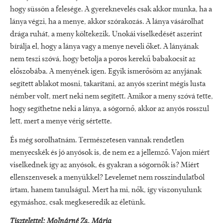
hogy süssön a felesége. A gyereknevelés csak akkor munka, ha a
lánya végzi, ha a menye, akkor szórakozás. A lánya vásárolhat
drága ruhát, a meny költekezik. Unokái viselkedését aszerint
bírálja el, hogy a lánya vagy a menye neveli őket. A lányának
nem teszi szóvá, hogy betolja a poros kerekű babakocsit az
előszobába. A menyének igen. Egyik ismerősöm az anyjának
segített ablakot mosni, takarítani, az anyós szerint mégis lusta
némber volt, mert neki nem segített. Amikor a meny szóvá tette,
hogy segíthetne neki a lánya, a sógornő, akkor az anyós rosszul
lett, mert a menye vérig sértette.
És még sorolhatnám. Természetesen vannak rendetlen
menyecskék és jó anyósok is, de nem ez a jellemző. Vajon miért
viselkednek így az anyósok, és gyakran a sógornők is? Miért
ellenszenvesek a menyükkel? Levelemet nem rosszindulatból
írtam, hanem tanulságul. Mert ha mi, nők, így viszonyulunk
egymáshoz, csak megkeseredik az életünk.
Tisztelettel: Molnárné Zs. Mária