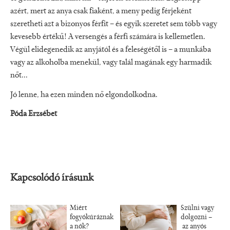
azért, mert az anya csak fiaként, a meny pedig férjeként
szeretheti azt a bizonyos férfit – és egyik szeretet sem több vagy
kevesebb értékű! A versengés a férfi számára is kellemetlen.
Végül elidegenedik az anyjától és a feleségétől is – a munkába
vagy az alkoholba menekül, vagy talál magának egy harmadik
nőt...
Jó lenne, ha ezen minden nő elgondolkodna.
Póda Erzsébet
Kapcsolódó írásunk
Miért
Szülni vagy
fogyókúráznak
dolgozni –
a nők?
az anyós