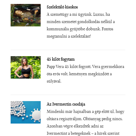
Szelektáló kisokos
A szemétügy a mi ügyünk. Luxus, ha
minden szemetet gondolkodás nélkül a
kommunális gyűjtőbe dobunk. Fontos
megtanulni a szelektálást!
45 kilót fogytam
Papp Vera 45 kilót fogyott. Vera gyermekkora
óta erős volt, keményen megküzdött a
súlyával.
Az Ivermectin csodája
Mindenki már hajnalban a gép előtt ül, hogy
oltásra regisztráljon. Oltóanyag pedig nincs.
Azonban végre elkezdték adni az
Ivermectint a betegeknek – a hírek szerint