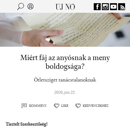
Jump to navigation
Keresés
Kereső
Miért fáj az anyósnak a meny
boldogsága?
Ötletsziget tanácstalanoknak
2026.jún.22.
KOMMENT
LIKE
KEDVENCEKHEZ
Tisztelt Szerkesztőség!