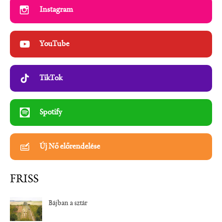
Instagram
YouTube
TikTok
Spotify
Új Nő előrendelése
FRISS
Bájban a sztár