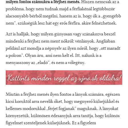
milyen fontos számukra a férjhez menés.
Hiszen nemcsak az a
probléma, hogy nem tudnak majd a férfiakénál legtöbbször
alacsonyabb bérből megélni, hanem az is, hogy ők a „gyengébb
nem”, szükségük lesz hát egy erős férfira, akire felnézhetnek.
Azt is hallják, hogy milyen gúnyosan vagy szánakozva beszél
mindenki a férjhez nem ment nőkről: vénlányok. Angliában
például azt mondja a népnyelv az ilyen nőről, hogy „ott maradt
a polcon”. Olyan áru, ami nem kelt el. Itt, nálunk is a
menyasszony az „eladó”, és nem a vőlegény.
Miután a férjhez menés ilyen fontos a lányok számára, egészen
kicsi koruktól arra nevelik őket, hogy megnyerő külsejükkel és
kellemes modorukkal „férjet fogjanak” maguknak. A lányokat
környezetük, különösen édesanyjuk arra tanítja, hogy különös
figyelmet szenteljenek külsejüknek. Ez a figyelem