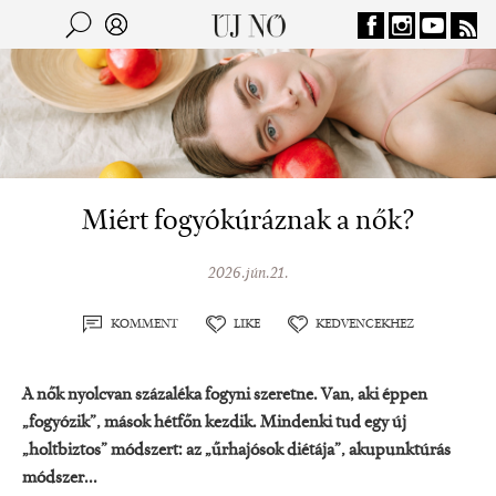
Jump to navigation
Keresés
Kereső
Miért fogyókúráznak a nők?
2026.jún.21.
KOMMENT
LIKE
KEDVENCEKHEZ
A nők nyolcvan százaléka fogyni szeretne. Van, aki éppen
„fogyózik”, mások hétfőn kezdik. Mindenki tud egy új
„holtbiztos” módszert: az „űrhajósok diétája”, akupunktúrás
módszer...