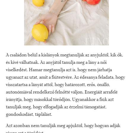
A családon belül a kislányok megtanulják az anyjuktól, kik ők,
és kivé válhatnak. Az anyjától tanulja meg a lány a női
viselkedést. Hamar megtanulja azt is, hogy nem járhatja
ugyanazt az utat, amit a fiútestvére. Az édesanya feladata, hogy
visszatartsa a lányát attól, hogy határozott, erős, önálló,
autonómiával rendelkező felnőtté váljon. Energiáit arrafelé
irányítja, hogy másokkal törődjön. Ugyanakkor a fiúk azt
tanulják meg, hogy elfogadják az érzelmi támogatást,
gondoskodást, táplálást.
Azt azonban nem tanulják meg apjuktól, hogy hogyan adják