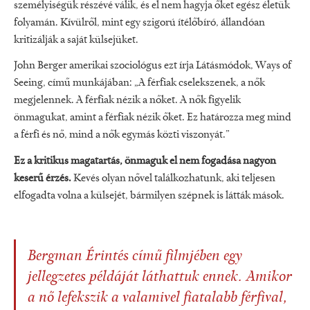
személyiségük részévé válik, és el nem hagyja őket egész életük
folyamán. Kívülről, mint egy szigorú ítélőbíró, állandóan
kritizálják a saját külsejüket.
John Berger amerikai szociológus ezt írja Látásmódok, Ways of
Seeing, című munkájában: „A férfiak cselekszenek, a nők
megjelennek. A férfiak nézik a nőket. A nők figyelik
önmagukat, amint a férfiak nézik őket. Ez határozza meg mind
a férfi és nő, mind a nők egymás közti viszonyát.”
Ez a kritikus magatartás, önmaguk el nem fogadása nagyon
keserű érzés.
Kevés olyan nővel találkozhatunk, aki teljesen
elfogadta volna a külsejét, bármilyen szépnek is látták mások.
Bergman Érintés című filmjében egy
jellegzetes példáját láthattuk ennek. Amikor
a nő lefekszik a valamivel fiatalabb férfival,