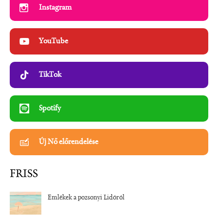
Instagram
YouTube
TikTok
Spotify
Új Nő előrendelése
FRISS
Emlékek a pozsonyi Lidóról