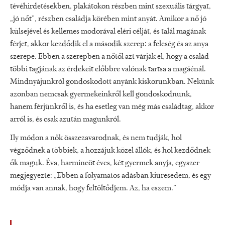
tévéhirdetésekben, plakátokon részben mint szexuális tárgyat,
„jó nőt”, részben családja körében mint anyát. Amikor a nő jó
külsejével és kellemes modorával eléri célját, és talál magának
férjet, akkor kezdődik el a második szerep: a feleség és az anya
szerepe. Ebben a szerepben a nőtől azt várják el, hogy a család
többi tagjának az érdekeit előbbre valónak tartsa a magáénál.
Mindnyájunkról gondoskodott anyánk kiskorunkban. Nekünk
azonban nemcsak gyermekeinkről kell gondoskodnunk,
hanem férjünkről is, és ha esetleg van még más családtag, akkor
arról is, és csak azután magunkról.
Ily módon a nők összezavarodnak, és nem tudják, hol
végződnek a többiek, a hozzájuk közel állók, és hol kezdődnek
ők maguk. Éva, harmincöt éves, két gyermek anyja, egyszer
megjegyezte: „Ebben a folyamatos adásban kiüresedem, és egy
módja van annak, hogy feltöltődjem. Az, ha eszem.”