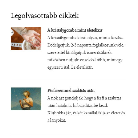
Legolvasottabb cikkek
A kristálygomba mint életelixír
A kristálygomba kicsit olyan, mint a kovász.
Dédelgetjük, 2-3 naponta foglalkozunk vele,
szeretettel kínálgatjuk ismerősöknek,
miközben tudjuk: ez sokkal több, mint egy
egyszerű ital. Ez életelixír.
Férfiszemmel szakítás után
A nők azt gondolják, hogy a férfi a szakítás
után hatalmas habzsidőzsibe kezd.
Klubokba jár, és két kanállal falja az életet és
a lányokat.