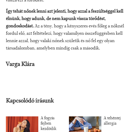
vissza ezt a törődést.
Így tehát nőnek lenni azt jelenti, hogy azzal a feszültséggel kell
élnünk, hogy adunk, de nem kapunk vissza törődést,
gondoskodást.
Az a tény, hogy a kényszeres evés főleg a nőknél
fordul elő, azt feltételezi, hogy valamilyen összefüggésben kell
lennie azzal, hogy valaki nőnek születik és nő fel egy olyan
társadalomban, amelyben mindig csak a második.
Varga Klára
Kapcsolódó írásunk
A fogyás
A tehéntej
fejben
allergia
kezdődik