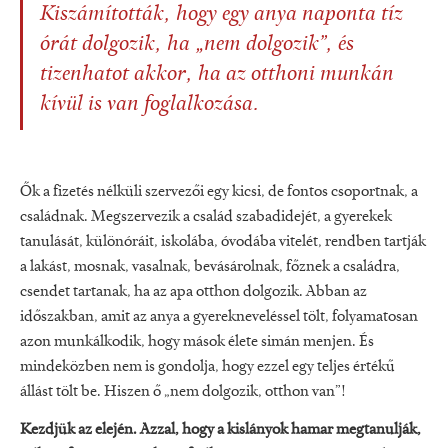
Kiszámították, hogy egy anya naponta tíz
órát dolgozik, ha „nem dolgozik”, és
tizenhatot akkor, ha az otthoni munkán
kívül is van foglalkozása.
Ők a fizetés nélküli szervezői egy kicsi, de fontos csoportnak, a
családnak. Megszervezik a család szabadidejét, a gyerekek
tanulását, különóráit, iskolába, óvodába vitelét, rendben tartják
a lakást, mosnak, vasalnak, bevásárolnak, főznek a családra,
csendet tartanak, ha az apa otthon dolgozik. Abban az
időszakban, amit az anya a gyerekneveléssel tölt, folyamatosan
azon munkálkodik, hogy mások élete simán menjen. És
mindeközben nem is gondolja, hogy ezzel egy teljes értékű
állást tölt be. Hiszen ő „nem dolgozik, otthon van”!
Kezdjük az elején. Azzal, hogy a kislányok hamar megtanulják,