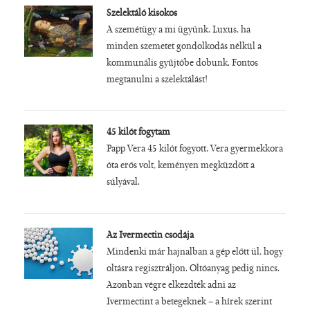
Szelektáló kisokos
A szemétügy a mi ügyünk. Luxus, ha
minden szemetet gondolkodás nélkül a
kommunális gyűjtőbe dobunk. Fontos
megtanulni a szelektálást!
45 kilót fogytam
Papp Vera 45 kilót fogyott. Vera gyermekkora
óta erős volt, keményen megküzdött a
súlyával.
Az Ivermectin csodája
Mindenki már hajnalban a gép előtt ül, hogy
oltásra regisztráljon. Oltóanyag pedig nincs.
Azonban végre elkezdték adni az
Ivermectint a betegeknek – a hírek szerint