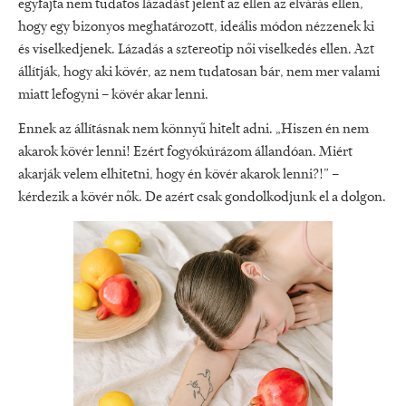
egyfajta nem tudatos lázadást jelent az ellen az elvárás ellen,
hogy egy bizonyos meghatározott, ideális módon nézzenek ki
és viselkedjenek. Lázadás a sztereotip női viselkedés ellen. Azt
állítják, hogy aki kövér, az nem tudatosan bár, nem mer valami
miatt lefogyni – kövér akar lenni.
Ennek az állításnak nem könnyű hitelt adni. „Hiszen én nem
akarok kövér lenni! Ezért fogyókúrázom állandóan. Miért
akarják velem elhitetni, hogy én kövér akarok lenni?!” –
kérdezik a kövér nők. De azért csak gondolkodjunk el a dolgon.