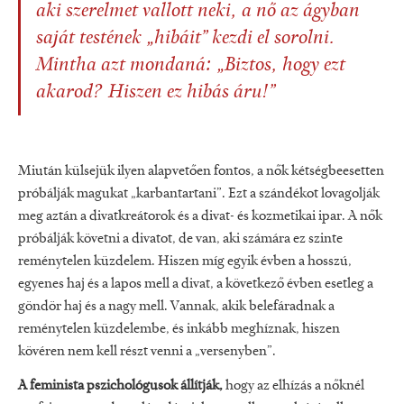
aki szerelmet vallott neki, a nő az ágyban
saját testének „hibáit” kezdi el sorolni.
Mintha azt mondaná: „Biztos, hogy ezt
akarod? Hiszen ez hibás áru!”
Miután külsejük ilyen alapvetően fontos, a nők kétségbeesetten
próbálják magukat „karbantartani”. Ezt a szándékot lovagolják
meg aztán a divatkreátorok és a divat- és kozmetikai ipar. A nők
próbálják követni a divatot, de van, aki számára ez szinte
reménytelen küzdelem. Hiszen míg egyik évben a hosszú,
egyenes haj és a lapos mell a divat, a következő évben esetleg a
göndör haj és a nagy mell. Vannak, akik belefáradnak a
reménytelen küzdelembe, és inkább meghíznak, hiszen
kövéren nem kell részt venni a „versenyben”.
A feminista pszichológusok állítják,
hogy az elhízás a nőknél