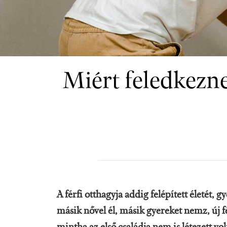
Miért feledkezne
A férfi otthagyja addig felépített életét, g
másik nővel él, másik gyereket nemz, új f