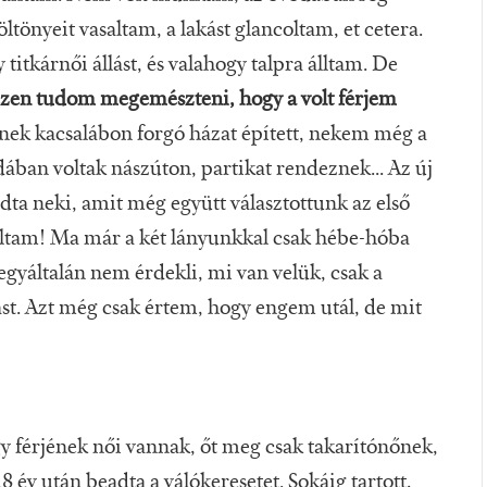
tönyeit vasaltam, a lakást glancoltam, et cetera.
titkárnői állást, és valahogy talpra álltam. De
zen tudom megemészteni, hogy a volt férjem
ének kacsalábon forgó házat épített, nekem még a
dában voltak nászúton, partikat rendeznek... Az új
dta neki, amit még együtt választottunk az első
haltam! Ma már a két lányunkkal csak hébe-hóba
egyáltalán nem érdekli, mi van velük, csak a
t. Azt még csak értem, hogy engem utál, de mit
gy férjének női vannak, őt meg csak takarítónőnek,
 év után beadta a válókeresetet. Sokáig tartott,