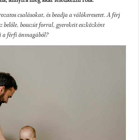
lna, annyira meg akar feledkezni róla.
ozatos csalásokat, és beadja a válókeresetet. A férj
belőle, bosszút forral, gyerekeit eszközként
i a férfi önmagából?