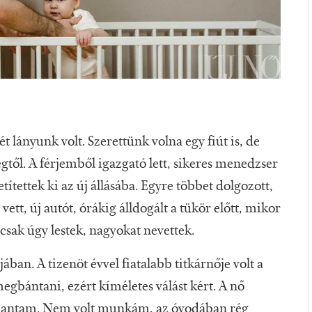
t lányunk volt. Szerettünk volna egy fiút is, de
ségtől. A férjemből igazgató lett, sikeres menedzser
títettek ki az új állásába. Egyre többet dolgozott,
ett, új autót, órákig álldogált a tükör előtt, mikor
csak úgy lestek, nagyokat nevettek.
ban. A tizenöt évvel fiatalabb titkárnője volt a
egbántani, ezért kíméletes válást kért. A nő
ppantam. Nem volt munkám, az óvodában rég