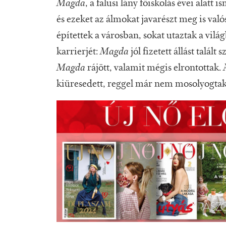
Magda
, a falusi lány főiskolás évei alatt
és ezeket az álmokat javarészt meg is valós
építettek a városban, sokat utaztak a vi
karrierjét:
Magda
jól fizetett állást talál
Magda
rájött, valamit mégis elrontottak
kiüresedett, reggel már nem mosolyogtak