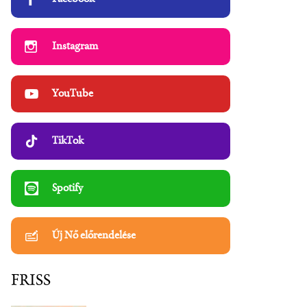
Instagram
YouTube
TikTok
Spotify
Új Nő előrendelése
FRISS