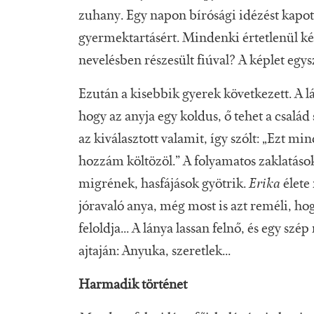
zuhany. Egy napon bírósági idézést kapott,
gyermektartásért. Mindenki értetlenül kér
nevelésben részesült fiúval? A képlet egysz
Ezután a kisebbik gyerek következett. A lá
hogy az anyja egy koldus, ő tehet a család 
az kiválasztott valamit, így szólt: „Ezt 
hozzám költözöl.” A folyamatos zaklatások
migrének, hasfájások gyötrik.
Erika
élete
jóravaló anya, még most is azt reméli, ho
feloldja... A lánya lassan felnő, és egy sz
ajtaján: Anyuka, szeretlek...
Harmadik történet