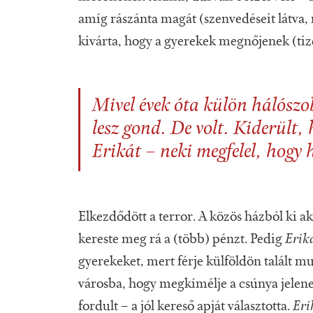
amíg rászánta magát (szenvedéseit látva, 
kivárta, hogy a gyerekek megnőjenek (tize
Mivel évek óta külön hálószob
lesz gond. De volt. Kiderült,
Erikát
– neki megfelel, hogy
Elkezdődött a terror. A közös házból ki a
kereste meg rá a (több) pénzt. Pedig
Erik
gyerekeket, mert férje külföldön talált 
városba, hogy megkímélje a csúnya jelenet
fordult – a jól kereső apját választotta.
Eri