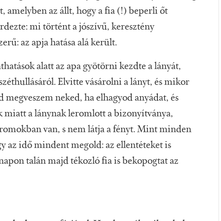
 amelyben az állt, hogy a fia (!) beperli őt
dezte: mi történt a jószívű, keresztény
erű: az apja hatása alá került.
thatások alatt az apa gyötörni kezdte a lányát,
széthullásáról. Elvitte vásárolni a lányt, és mikor
mind megveszem neked, ha elhagyod anyádat, és
 miatt a lánynak leromlott a bizonyítványa,
 romokban van, s nem látja a fényt. Mint minden
gy az idő mindent megold: az ellentéteket is
ép napon talán majd tékozló fia is bekopogtat az