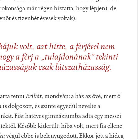
rokonsága már régen biztatta, hogy lépjen), de
nöt és tizenhét évesek voltak).
ájuk volt, azt hitte, a férjével nem
 hogy a férj a „tulajdonának” tekinti
 házasságuk csak látszatházasság.
karta tenni
Erikát
, mondván: a ház az övé, mert ő
a
is dolgozott, és szinte egyedül nevelte a
munkát. Fiát hatéves gimnáziumba adta egy messzi
ektől. Később kiderült, hiba volt, mert fia ellene
ka
végül ebbe is belenyugodott. Ekkor jött a hideg