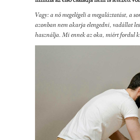
mintha az első családja nem is létezett vo
Vagy: a nő megelégeli a megaláztatást, a sor
azonban nem akarja elengedni, vadállat lesz 
használja. Mi ennek az oka, miért fordul k