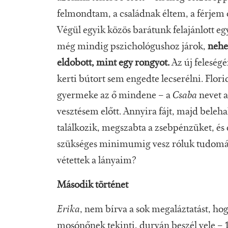
felmondtam, a családnak éltem, a férjem öl
Végül egyik közös barátunk felajánlott egy 
még mindig pszichológushoz járok,
nehe
eldobott, mint egy rongyot.
Az új feleség
kerti bútort sem engedte lecserélni. Flori
gyermeke az ő mindene – a
Csaba
nevet a
vesztésem előtt. Annyira fájt, majd bele
találkozik, megszabta a zsebpénzüket, és 
szükséges minimumig vesz róluk tudomás
vétettek a lányaim?
Második történet
Erika
, nem bírva a sok megaláztatást, ho
mosónőnek tekinti, durván beszél vele – 18