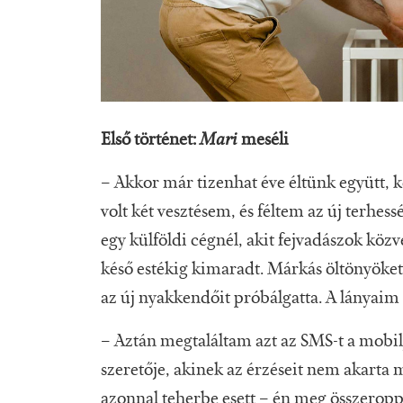
Első történet:
Mari
meséli
– Akkor már tizenhat éve éltünk együtt, ké
volt két vesztésem, és féltem az új terhes
egy külföldi cégnél, akit fejvadászok közve
késő estékig kimaradt. Márkás öltönyöket v
az új nyakkendőit próbálgatta. A lányaim 
– Aztán megtaláltam azt az SMS-t a mobiljá
szeretője, akinek az érzéseit nem akarta m
azonnal teherbe esett – én meg összero