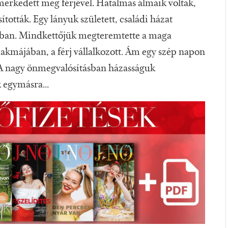
 ismerkedett meg férjével. Hatalmas álmaik voltak,
ították. Egy lányuk született, családi házat
lágban. Mindkettőjük megteremtette a maga
t szakmájában, a férj vállalkozott. Ám egy szép napon
. A nagy önmegvalósításban házasságuk
 egymásra...