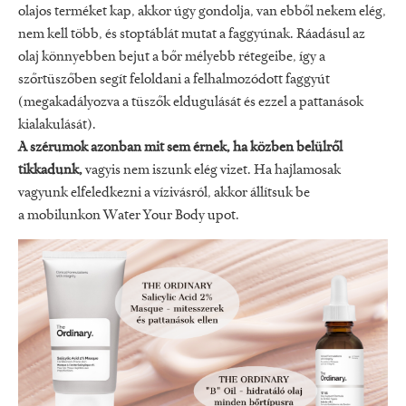
olajos terméket kap, akkor úgy gondolja, van ebből nekem elég,
nem kell több, és stoptáblát mutat a faggyúnak. Ráadásul az
olaj könnyebben bejut a bőr mélyebb rétegeibe, így a
szőrtüszőben segít feloldani a felhalmozódott faggyút
(megakadályozva a tüszők eldugulását és ezzel a pattanások
kialakulását).
A szérumok azonban mit sem érnek, ha közben belülről
tikkadunk,
vagyis nem iszunk elég vizet. Ha hajlamosak
vagyunk elfeledkezni a vízivásról, akkor állítsuk be
a mobilunkon Water Your Body upot.