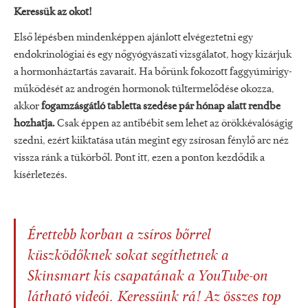
Keressük az okot!
Első lépésben mindenképpen ajánlott elvégeztetni egy
endokrinológiai és egy nőgyógyászati vizsgálatot, hogy kizárjuk
a hormonháztartás zavarait. Ha bőrünk fokozott faggyúmirigy-
működését az androgén hormonok túltermelődése okozza,
akkor
fogamzásgátló tabletta szedése pár hónap alatt rendbe
hozhatja.
Csak éppen az antibébit sem lehet az örökkévalóságig
szedni, ezért kiiktatása után megint egy zsírosan fénylő arc néz
vissza ránk a tükörből. Pont itt, ezen a ponton kezdődik a
kísérletezés.
Érettebb korban a zsíros bőrrel
küszködőknek sokat segíthetnek a
Skinsmart kis csapatának a YouTube-on
látható videói. Keressünk rá! Az összes top