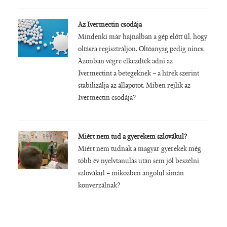
Az Ivermectin csodája
Mindenki már hajnalban a gép előtt ül, hogy
oltásra regisztráljon. Oltóanyag pedig nincs.
Azonban végre elkezdték adni az
Ivermectint a betegeknek – a hírek szerint
stabilizálja az állapotot. Miben rejlik az
Ivermectin csodája?
Miért nem tud a gyerekem szlovákul?
Miért nem tudnak a magyar gyerekek még
több év nyelvtanulás után sem jól beszélni
szlovákul – miközben angolul simán
konverzálnak?