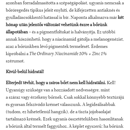
azonban forradalmasította a szépségápolást, ugyanis nemcsak a
bőröregedés tipikus jeleit enyhíti, de kifejezetten antiaknés és
gyulladáscsökkentő hatással is bír. Naponta alkalmazva már
két
hónap után jelentős változást vehetünk észre a bőrünk
állapotában
– és a pigmentfoltokat is halványítja. Ez utóbbi
annak köszönhető, hogy a niacinamid gátolja a melanogenézist,
azaz a bőrünkben lévő pigmentek termelését. Érdemes
kipróbálni a
The Ordinary Niacinamide 10% + Zinc 1%
szérumot.
Kívül-belül hidratál!
Elterjedt tévhit, hogy a zsíros bőrt nem kell hidratálni.
Kell!
Ugyanúgy szüksége van a hozzáadott nedvességre, mint
a száraz vagy érzékeny bőrnek. Csak sokkal könnyebb textúrájú
és gyorsan felszívódó krémet válasszunk. A legideálisabbak
(tudom, ez hihetetlenül hangzik), de a tiszta jojobaolajat
tartalmazó krémek. Ezek ugyanis összetételükben hasonlítanak
a bőrünk által termelt faggyúhoz. A képlet egyszerű: ha bőrünk