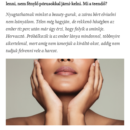
lenni, nem fénylő pórusokkal járni-kelni. Mi a teendő?
Nyugtathatnak minket a beauty-guruk, a zsíros bőrt elviselni
nem leányálom. Télen még hagyján, de rekkenő hőségben az
ember tíz perc után már úgy érzi, hogy folyik a sminkje.
Hervasztó. Próbálkozik is az ember lánya mindennel, többnyire
sikertelenül, mert amíg nem ismerjük a kiváltó okot, addig nem
tudjuk felvenni vele a harcot.