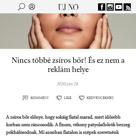
Jump to navigation
Keresés
Kereső
Nincs többé zsíros bőr! És ez nem a
reklám helye
2020.jún.28.
KOMMENT
LIKE
KEDVENCEKHEZ
A zsíros bőr előnye, hogy sokáig fiatal marad, mert idősebb
korban nem ráncosodik. A finom, vékony patyolatbőrök bezzeg
pókhálósodnak. Mi azonban fiatalon is szépek szeretnénk