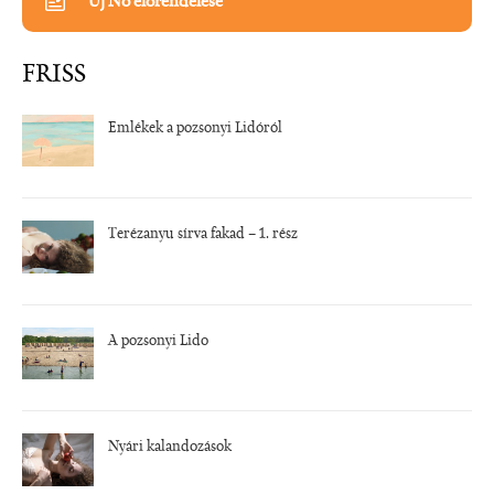
Új Nő előrendelése
FRISS
Emlékek a pozsonyi Lidóról
Terézanyu sírva fakad – 1. rész
A pozsonyi Lido
Nyári kalandozások