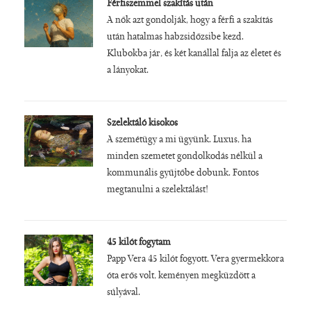
Férfiszemmel szakítás után
A nők azt gondolják, hogy a férfi a szakítás
után hatalmas habzsidőzsibe kezd.
Klubokba jár, és két kanállal falja az életet és
a lányokat.
Szelektáló kisokos
A szemétügy a mi ügyünk. Luxus, ha
minden szemetet gondolkodás nélkül a
kommunális gyűjtőbe dobunk. Fontos
megtanulni a szelektálást!
45 kilót fogytam
Papp Vera 45 kilót fogyott. Vera gyermekkora
óta erős volt, keményen megküzdött a
súlyával.