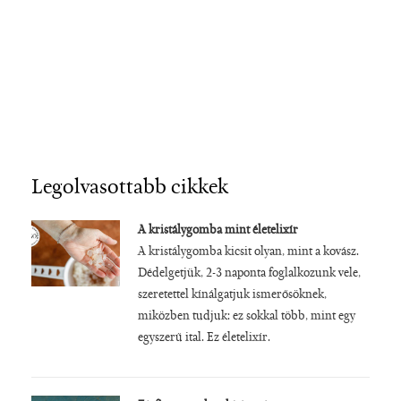
Legolvasottabb cikkek
A kristálygomba mint életelixír
A kristálygomba kicsit olyan, mint a kovász.
Dédelgetjük, 2-3 naponta foglalkozunk vele,
szeretettel kínálgatjuk ismerősöknek,
miközben tudjuk: ez sokkal több, mint egy
egyszerű ital. Ez életelixír.