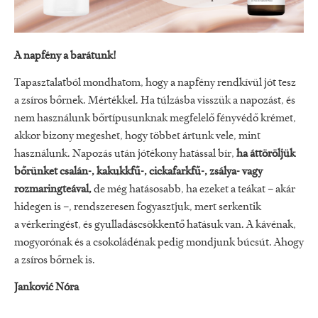
A napfény a barátunk!
Tapasztalatból mondhatom, hogy a napfény rendkívül jót tesz
a zsíros bőrnek. Mértékkel. Ha túlzásba visszük a napozást, és
nem használunk bőrtípusunknak megfelelő fényvédő krémet,
akkor bizony megeshet, hogy többet ártunk vele, mint
használunk. Napozás után jótékony hatással bír,
ha áttöröljük
bőrünket csalán-, kakukkfű-, cickafarkfű-, zsálya- vagy
rozmaringteával,
de még hatásosabb, ha ezeket a teákat – akár
hidegen is –, rendszeresen fogyasztjuk, mert serkentik
a vérkeringést, és gyulladáscsökkentő hatásuk van. A kávénak,
mogyorónak és a csokoládénak pedig mondjunk búcsút. Ahogy
a zsíros bőrnek is.
Janković Nóra