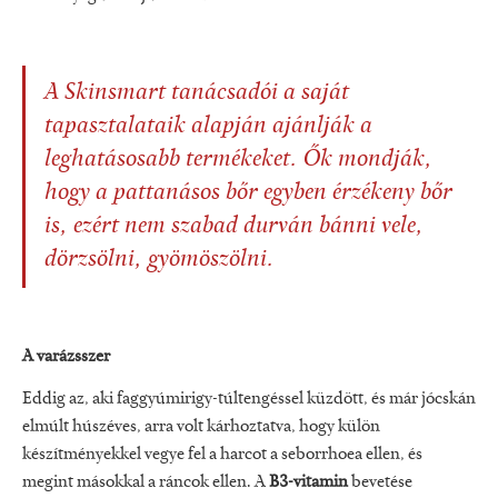
A Skinsmart tanácsadói a saját
tapasztalataik alapján ajánlják a
leghatásosabb termékeket. Ők mondják,
hogy a pattanásos bőr egyben érzékeny bőr
is, ezért nem szabad durván bánni vele,
dörzsölni, gyömöszölni.
A varázsszer
Eddig az, aki faggyúmirigy-túltengéssel küzdött, és már jócskán
elmúlt húszéves, arra volt kárhoztatva, hogy külön
készítményekkel vegye fel a harcot a seborrhoea ellen, és
megint másokkal a ráncok ellen. A
B3-vitamin
bevetése