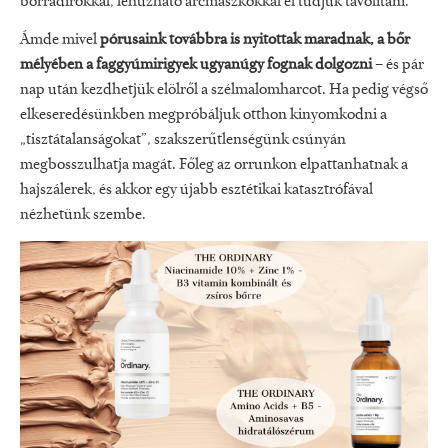
bőrradírokkal, lehúzható arcmaszkokkal el tudjuk távolítani.
Ámde mivel
pórusaink továbbra is nyitottak maradnak, a bőr
mélyében a faggyúmirigyek ugyanúgy fognak dolgozni
– és pár
nap után kezdhetjük elölről a szélmalomharcot. Ha pedig végső
elkeseredésünkben megpróbáljuk otthon kinyomkodni a
„tisztátalanságokat”, szakszerűtlenségünk csúnyán
megbosszulhatja magát. Főleg az orrunkon elpattanhatnak a
hajszálerek, és akkor egy újabb esztétikai katasztrófával
nézhetünk szembe.