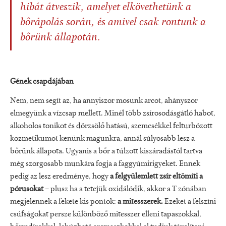
hibát átveszik, amelyet elkövethetünk a
bőrápolás során, és amivel csak rontunk a
bőrünk állapotán.
Gének csapdájában
Nem, nem segít az, ha annyiszor mosunk arcot, ahányszor
elmegyünk a vízcsap mellett. Minél több zsírosodásgátló habot,
alkoholos tonikot és dörzsölő hatású, szemcsékkel felturbózott
kozmetikumot kenünk magunkra, annál súlyosabb lesz a
bőrünk állapota. Ugyanis a bőr a túlzott kiszáradástól tartva
még szorgosabb munkára fogja a faggyúmirigyeket. Ennek
pedig az lesz eredménye, hogy
a felgyülemlett zsír eltömíti a
pórusokat
– plusz ha a tetejük oxidálódik, akkor a T zónában
megjelennek a fekete kis pontok:
a mitesszerek.
Ezeket a felszíni
csúfságokat persze különböző mitesszer elleni tapaszokkal,