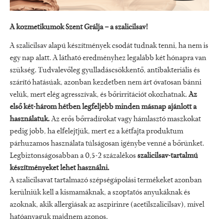
A kozmetikumok Szent Grálja – a szalicilsav!
A szalicilsav alapú készítmények csodát tudnak tenni, ha nem is
egy nap alatt. A látható eredményhez legalább két hónapra van
szükség. Tudvalevőleg gyulladáscsökkentő, antibakteriális és
szárító hatásúak, azonban kezdetben nem árt óvatosan bánni
velük, mert elég agresszívak, és bőrirritációt okozhatnak.
Az
első két-három hétben legfeljebb minden másnap ajánlott a
használatuk.
Az erős bőrradírokat vagy hámlasztó maszkokat
pedig jobb, ha elfelejtjük, mert ez a kétfajta produktum
párhuzamos használata túlságosan igénybe venné a bőrünket.
Legbiztonságosabban a 0,5-2 százalékos
szalicilsav-tartalmú
készítményeket lehet használni.
A szalicilsavat tartalmazó szépségápolási termékeket azonban
kerülniük kell a kismamáknak, a szoptatós anyukáknak és
azoknak, akik allergiásak az aszpirinre (acetilszalicilsav), mivel
hatóanyaguk majdnem azonos.