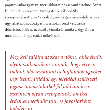
papírmunkát gyártva, mert akkor nincs semmi értelme. Azért
kell minden eszközzel támogatni a nők politikai
szerepvállalását, mert a család-, nő- és gyermekvédelem csak
úgy lehet működőképes, ha a nők is részt vesznek a
döntéshozatalban azokról a témákról, amikről úgy látja a
társadalom, hogy csak a nőkről szól.
Meg kell találni azokat a nőket, akik életük
olyan szakaszában vannak, hogy erre is
tudnak időt szakítani és hajlandók ügyeket
képviselni. Például egy felvidéki szülészeti
jogász tapasztalatból fakadó tanácsai
szerintem olyan szempontok, amiket
érdemes meghallgatni, és javaslatként
kidolgozni.