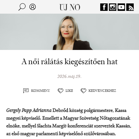
Jump to navigation
Keresés
Kereső
A női rálátás kiegészítően hat
2026.máj.19.
KOMMENT
LIKE
KEDVENCEKHEZ
Gergely Papp Adrianna
Debrőd község polgármestere, Kassa
megyei képviselő. Emellett a Magyar Szövetség Nőtagozatának
elnöke, mellyel Slachta Margit-konferenciát szerveztek Kassán,
az első magyar parlamenti képviselőnő szülővárosában.