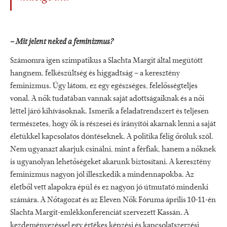
– Mit jelent neked a feminizmus?
Számomra igen szimpatikus a Slachta Margit által megütött
hangnem, felkészültség és higgadtság – a keresztény
feminizmus. Úgy látom, ez egy egészséges, felelősségteljes
vonal. A nők tudatában vannak saját adottságaiknak és a női
léttel járó kihívásoknak. Ismerik a feladatrendszert és teljesen
természetes, hogy ők is részesei és irányítói akarnak lenni a saját
életükkel kapcsolatos döntéseknek. A politika félig őróluk szól.
Nem ugyanazt akarjuk csinálni, mint a férfiak, hanem a nőknek
is ugyanolyan lehetőségeket akarunk biztosítani. A keresztény
feminizmus nagyon jól illeszkedik a mindennapokba. Az
életből vett alapokra épül és ez nagyon jó útmutató mindenki
számára. A Nőtagozat és az Eleven Nők Fóruma április 10-11-én
Slachta Margit-emlékkonferenciát szervezett Kassán. A
kezdeményezéssel egy értékes képzési és kapcsolatszerzési