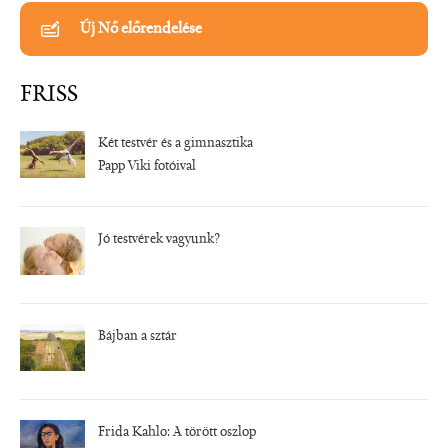
Új Nő előrendelése
FRISS
Két testvér és a gimnasztika
Papp Viki fotóival
Jó testvérek vagyunk?
Bájban a sztár
Frida Kahlo: A törött oszlop