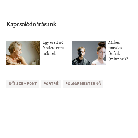
Kapcsolódó írásunk
Egy érett nő
Miben
9 ötlete érett
másak a
nőknek
férfiak
(mint mi)?
NŐI SZEMPONT
PORTRÉ
POLGÁRMESTERNŐ