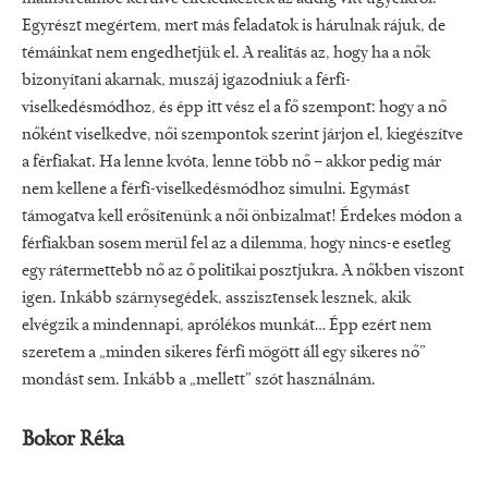
Egyrészt megértem, mert más feladatok is hárulnak rájuk, de
témáinkat nem engedhetjük el. A realitás az, hogy ha a nők
bizonyítani akarnak, muszáj igazodniuk a férfi-
viselkedésmódhoz, és épp itt vész el a fő szempont: hogy a nő
nőként viselkedve, női szempontok szerint járjon el, kiegészítve
a férfiakat. Ha lenne kvóta, lenne több nő – akkor pedig már
nem kellene a férfi-viselkedésmódhoz simulni. Egymást
támogatva kell erősítenünk a női önbizalmat! Érdekes módon a
férfiakban sosem merül fel az a dilemma, hogy nincs-e esetleg
egy rátermettebb nő az ő politikai posztjukra. A nőkben viszont
igen. Inkább szárnysegédek, asszisztensek lesznek, akik
elvégzik a mindennapi, aprólékos munkát… Épp ezért nem
szeretem a „minden sikeres férfi mögött áll egy sikeres nő”
mondást sem. Inkább a „mellett” szót használnám.
Bokor Réka