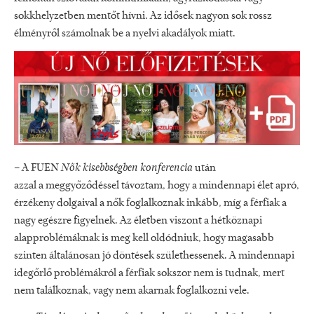
sokkhelyzetben mentőt hívni. Az idősek nagyon sok rossz
élményről számolnak be a nyelvi akadályok miatt.
– A FUEN
Nők kisebbségben konferencia
után
azzal a meggyőződéssel távoztam, hogy a mindennapi élet apró,
érzékeny dolgaival a nők foglalkoznak inkább, míg a férfiak a
nagy egészre figyelnek. Az életben viszont a hétköznapi
alapproblémáknak is meg kell oldódniuk, hogy magasabb
szinten általánosan jó döntések születhessenek. A mindennapi
idegőrlő problémákról a férfiak sokszor nem is tudnak, mert
nem találkoznak, vagy nem akarnak foglalkozni vele.