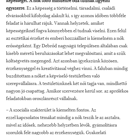
képességét. A nők több mindenre oda tudnak figyelni
egyszerre
. Ez a képesség a történelmi, társadalmi, családi
elvárásokból kifolyólag alakult ki, s így azonos időben többféle
feladat is hárulhat rájuk. Vannak helyzetek, amiket
képességeiknél fogva könnyebben el tudnak viselni. Ezen felül
az esztétikai érzéket és emberi hozzáállást is kiemelném a nők
erősségeként. Egy Debrőd nagyságú településen általában csak
kisebb méretű beruházásokat lehet megvalósítani, amit a szűk
költségvetés megenged. Azt azonban igyekszünk közösen,
érzékenységgel és kreativitással véghez vinni. A faluban mindig
buzdítottam a nőket a képviselő-testületben való
szerepvállalásra. A testületünknek két női tagja van, mindkettő
nagyon jó csapattag. Amikor szervezésre kerül sor, az aprólékos
feladatokban oroszlánrészt vállalnak.
– A szociális szakterület is kiemelten fontos. Az
ezzel kapcsolatos témákat mindig a nők teszik le az asztalra,
mivel az idősek, nehezebb helyzetben lévők, gyámolításra
szorulók felé nagyobb az érzékenységük. Gyakorlati