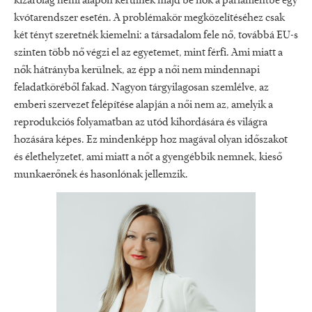
kizárólag nemi alapon kerülnek majd be nők a parlamentbe egy
kvótarendszer esetén. A problémakör megközelítéséhez csak
két tényt szeretnék kiemelni: a társadalom fele nő, továbbá EU-s
szinten több nő végzi el az egyetemet, mint férfi. Ami miatt a
nők hátrányba kerülnek, az épp a női nem mindennapi
feladatköréből fakad. Nagyon tárgyilagosan szemlélve, az
emberi szervezet felépítése alapján a női nem az, amelyik a
reprodukciós folyamatban az utód kihordására és világra
hozására képes. Ez mindenképp hoz magával olyan időszakot
és élethelyzetet, ami miatt a nőt a gyengébbik nemnek, kieső
munkaerőnek és hasonlónak jellemzik.