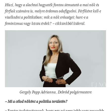
Hiszi, hogy a slachtai hagyaték fontos útmutató a mai nők és
férfiak számára is, melyre érdemes odafigyelni. Férfiként kell-e
viselkedni a politikában; mik a nők erősségei; harc-e a
feminizmus vagy közös érdek? – cikkünkből kiderül.
Gergely Papp Adrianna, Debrőd polgármestere
– Mi a célod nőként a politika területén?