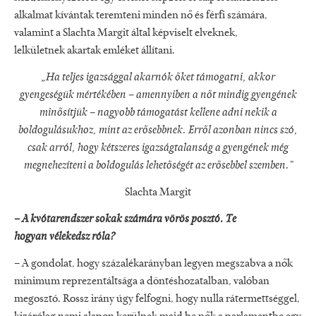
alkalmat kívántak teremteni minden nő és férfi számára,
valamint a Slachta Margit által képviselt elveknek,
lelkületnek akartak emléket állítani.
„Ha teljes igazsággal akarnók őket támogatni, akkor
gyengeségük mértékében – amennyiben a nőt mindig gyengének
minősítjük – nagyobb támogatást kellene adni nekik a
boldogulásukhoz, mint az erősebbnek. Erről azonban nincs szó,
csak arról, hogy kétszeres igazságtalanság a gyengének még
megnehezíteni a boldogulás lehetőségét az erősebbel szemben.”
Slachta Margit
– A kvótarendszer sokak számára vörös posztó. Te
hogyan vélekedsz róla?
– A gondolat, hogy százalékarányban legyen megszabva a nők
minimum reprezentáltsága a döntéshozatalban, valóban
megosztó. Rossz irány úgy felfogni, hogy nulla rátermettséggel,