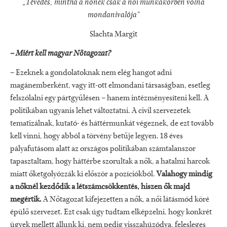
„Tévedés, mintha a nőnek csak a női munkakörben volna
mondanivalója”
Slachta Margit
– Miért kell magyar Nőtagozat?
– Ezeknek a gondolatoknak nem elég hangot adni
magánemberként, vagy itt-ott elmondani társaságban, esetleg
felszólalni egy pártgyűlésen – hanem intézményesíteni kell. A
politikában ugyanis lehet változtatni. A civil szervezetek
tematizálnak, kutató- és háttérmunkát végeznek, de ezt tovább
kell vinni, hogy abból a törvény betűje legyen. 18 éves
pályafutásom alatt az országos politikában számtalanszor
tapasztaltam, hogy háttérbe szorultak a nők, a hatalmi harcok
miatt őketgolyózzák ki először a pozíciókból.
Valahogy mindig
a nőknél kezdődik a létszámcsökkentés, hiszen ők majd
megértik.
A Nőtagozat kifejezetten a nők, a női látásmód köré
épülő szervezet. Ezt csak úgy tudtam elképzelni, hogy konkrét
ügyek mellett állunk ki, nem pedig visszahúzódva, felesleges