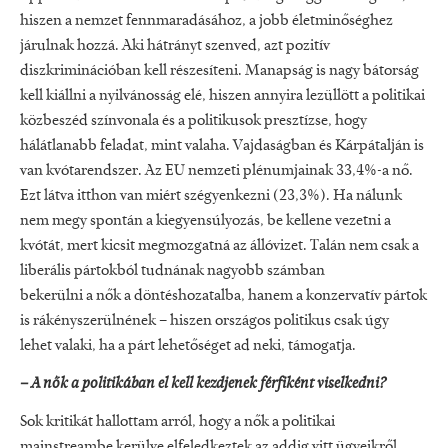
hiszen a nemzet fennmaradásához, a jobb életminőséghez
járulnak hozzá. Aki hátrányt szenved, azt pozitív
diszkriminációban kell részesíteni. Manapság is nagy bátorság
kell kiállni a nyilvánosság elé, hiszen annyira lezüllött a politikai
közbeszéd színvonala és a politikusok presztízse, hogy
hálátlanabb feladat, mint valaha. Vajdaságban és Kárpátalján is
van kvótarendszer. Az EU nemzeti plénumjainak 33,4%-a nő.
Ezt látva itthon van miért szégyenkezni (23,3%). Ha nálunk
nem megy spontán a kiegyensúlyozás, be kellene vezetni a
kvótát, mert kicsit megmozgatná az állóvizet. Talán nem csak a
liberális pártokból tudnának nagyobb számban
bekerülni a nők a döntéshozatalba, hanem a konzervatív pártok
is rákényszerülnének – hiszen országos politikus csak úgy
lehet valaki, ha a párt lehetőséget ad neki, támogatja.
– A nők a politikában el kell kezdjenek férfiként viselkedni?
Sok kritikát hallottam arról, hogy a nők a politikai
mainstreambe kerülve elfeledkeztek az addig vitt ügyeikről.