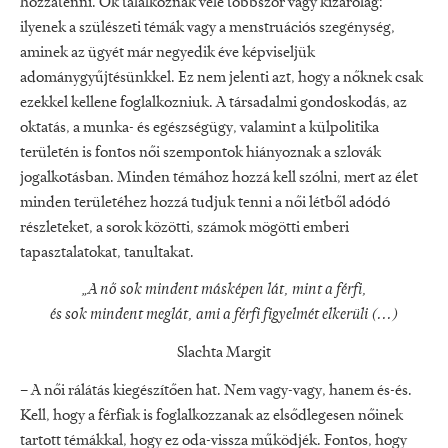
hozzátenni. Ők találkoznak vele többször vagy kizárólag:
ilyenek a szülészeti témák vagy a menstruációs szegénység,
aminek az ügyét már negyedik éve képviseljük
adománygyűjtésünkkel. Ez nem jelenti azt, hogy a nőknek csak
ezekkel kellene foglalkozniuk. A társadalmi gondoskodás, az
oktatás, a munka- és egészségügy, valamint a külpolitika
területén is fontos női szempontok hiányoznak a szlovák
jogalkotásban. Minden témához hozzá kell szólni, mert az élet
minden területéhez hozzá tudjuk tenni a női létből adódó
részleteket, a sorok közötti, számok mögötti emberi
tapasztalatokat, tanultakat.
„A nő sok mindent másképen lát, mint a férfi,
és sok mindent meglát, ami a férfi figyelmét elkerüli (...)
Slachta Margit
– A női rálátás kiegészítően hat. Nem vagy-vagy, hanem és-és.
Kell, hogy a férfiak is foglalkozzanak az elsődlegesen nőinek
tartott témákkal, hogy ez oda-vissza működjék. Fontos, hogy