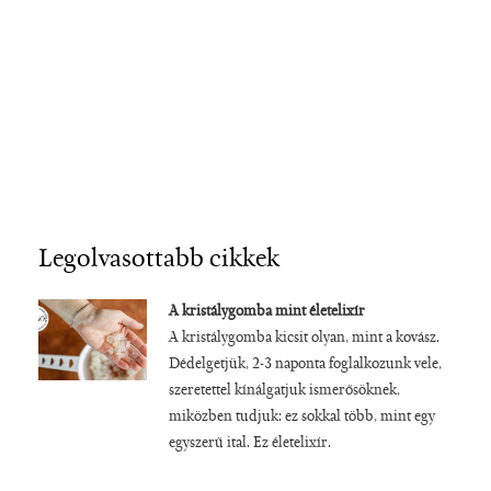
Legolvasottabb cikkek
A kristálygomba mint életelixír
A kristálygomba kicsit olyan, mint a kovász.
Dédelgetjük, 2-3 naponta foglalkozunk vele,
szeretettel kínálgatjuk ismerősöknek,
miközben tudjuk: ez sokkal több, mint egy
egyszerű ital. Ez életelixír.