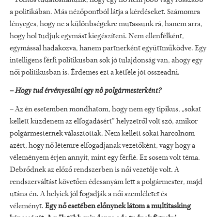
– Fontos tudatosítanunk, hogy egy nő nem jobb vagy rosszabb
a politikában. Más nézőpontból látja a kérdéseket. Számomra
lényeges, hogy ne a különbségekre mutassunk rá, hanem arra,
hogy hol tudjuk egymást kiegészíteni. Nem ellenfélként,
egymással hadakozva, hanem partnerként együttműködve. Egy
intelligens férfi politikusban sok jó tulajdonság van, ahogy egy
női politikusban is. Érdemes ezt a kétféle jót összeadni.
–
Hogy tud érvényesülni egy nő polgármesterként?
– Az én esetemben mondhatom, hogy nem egy tipikus, „sokat
kellett küzdenem az elfogadásért” helyzetről volt szó, amikor
polgármesternek választottak. Nem kellett sokat harcolnom
azért, hogy nő létemre elfogadjanak vezetőként, vagy hogy a
véleményem érjen annyit, mint egy férfié. Ez sosem volt téma.
Debrődnek az előző rendszerben is női vezetője volt. A
rendszerváltást követően édesanyám lett a polgármester, majd
utána én. A helyiek jól fogadják a női szemléletet és
véleményt.
Egy nő esetében előnynek látom a multitasking