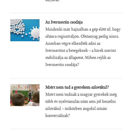
súlyával.
Az Ivermectin csodája
Mindenki már hajnalban a gép előtt ül, hogy
oltásra regisztráljon. Oltóanyag pedig nincs.
Azonban végre elkezdték adni az
Ivermectint a betegeknek – a hírek szerint
stabilizálja az állapotot. Miben rejlik az
Ivermectin csodája?
Miért nem tud a gyerekem szlovákul?
Miért nem tudnak a magyar gyerekek még
több év nyelvtanulás után sem jól beszélni
szlovákul – miközben angolul simán
konverzálnak?