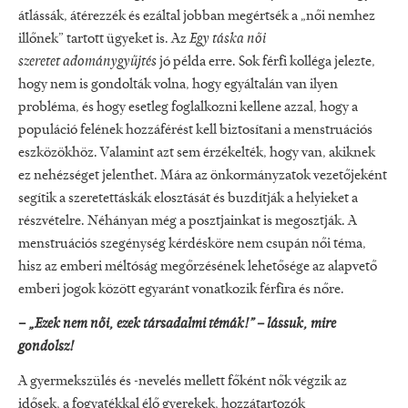
átlássák, átérezzék és ezáltal jobban megértsék a „női nemhez
illőnek” tartott ügyeket is. Az
Egy táska női
szeretet
adománygyűjtés
jó példa erre. Sok férfi kolléga jelezte,
hogy nem is gondolták volna, hogy egyáltalán van ilyen
probléma, és hogy esetleg foglalkozni kellene azzal, hogy a
populáció felének hozzáférést kell biztosítani a menstruációs
eszközökhöz. Valamint azt sem érzékelték, hogy van, akiknek
ez nehézséget jelenthet. Mára az önkormányzatok vezetőjeként
segítik a szeretettáskák elosztását és buzdítják a helyieket a
részvételre. Néhányan még a posztjainkat is megosztják. A
menstruációs szegénység kérdésköre nem csupán női téma,
hisz az emberi méltóság megőrzésének lehetősége az alapvető
emberi jogok között egyaránt vonatkozik férfira és nőre.
–
„Ezek nem női, ezek társadalmi témák!”
– lássuk, mire
gondolsz!
A gyermekszülés és -nevelés mellett főként nők végzik az
idősek, a fogyatékkal élő gyerekek, hozzátartozók