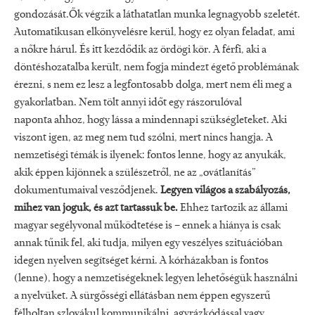
gondozását.Ők végzik a láthatatlan munka legnagyobb szeletét.
Automatikusan elkönyvelésre kerül, hogy ez olyan feladat, ami
a nőkre hárul. És itt kezdődik az ördögi kör. A férfi, aki a
döntéshozatalba került, nem fogja mindezt égető problémának
érezni, s nem ez lesz a legfontosabb dolga, mert nem éli meg a
gyakorlatban. Nem tölt annyi időt egy rászorulóval
naponta ahhoz, hogy lássa a mindennapi szükségleteket. Aki
viszont igen, az meg nem tud szólni, mert nincs hangja. A
nemzetiségi témák is ilyenek: fontos lenne, hogy az anyukák,
akik éppen kijönnek a szülészetről, ne az „ovátlanítás”
dokumentumaival vesződjenek.
Legyen világos a szabályozás,
mihez van joguk, és azt tartassuk be.
Ehhez tartozik az állami
magyar segélyvonal működtetése is – ennek a hiánya is csak
annak tűnik fel, aki tudja, milyen egy veszélyes szituációban
idegen nyelven segítséget kérni. A kórházakban is fontos
(lenne), hogy a nemzetiségeknek legyen lehetőségük használni
a nyelvüket. A sürgősségi ellátásban nem éppen egyszerű
félholtan szlovákul kommunikálni, agyrázkódással vagy