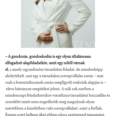
– A gondozás, gondoskodás is egy olyan általánosan
elfogadott alapfeladatkör, amit egy nőtől várnak
el,
s amely ugyanfontos társadalmi feladat, de mindenképp
alulértékelt, ami egy a társadalmi szerepvállalás során – már
csak a bemutatkozások során megfigyelt reakciók alapján is –
eleve hátrányos megítélést jelent. A nők sok esetben a
mindennapi feladatkörükre vonatkozó társadalmi hozzáállás és
szemlélet miatt nem engedhetik meg maguknak olyan
mértékben a közéletben való szerepvállalást, mint a férfiak.
Éppen ezért kellene őket ebben plusz segítséggel támogatni,