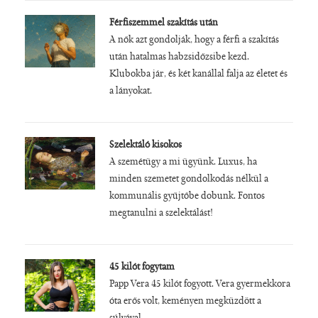
Férfiszemmel szakítás után
A nők azt gondolják, hogy a férfi a szakítás
után hatalmas habzsidőzsibe kezd.
Klubokba jár, és két kanállal falja az életet és
a lányokat.
Szelektáló kisokos
A szemétügy a mi ügyünk. Luxus, ha
minden szemetet gondolkodás nélkül a
kommunális gyűjtőbe dobunk. Fontos
megtanulni a szelektálást!
45 kilót fogytam
Papp Vera 45 kilót fogyott. Vera gyermekkora
óta erős volt, keményen megküzdött a