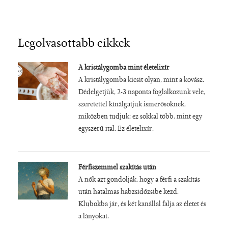
Legolvasottabb cikkek
A kristálygomba mint életelixír
A kristálygomba kicsit olyan, mint a kovász.
Dédelgetjük, 2-3 naponta foglalkozunk vele,
szeretettel kínálgatjuk ismerősöknek,
miközben tudjuk: ez sokkal több, mint egy
egyszerű ital. Ez életelixír.
Férfiszemmel szakítás után
A nők azt gondolják, hogy a férfi a szakítás
után hatalmas habzsidőzsibe kezd.
Klubokba jár, és két kanállal falja az életet és
a lányokat.