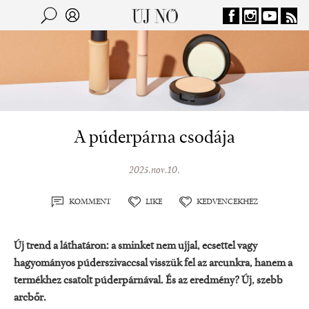
Jump to navigation
Keresés
Kereső
A púderpárna csodája
2025.nov.10.
KOMMENT
LIKE
KEDVENCEKHEZ
Új trend a láthatáron: a sminket nem ujjal, ecsettel vagy
hagyományos púderszivaccsal visszük fel az arcunkra, hanem a
termékhez csatolt púderpárnával. És az eredmény? Új, szebb
arcbőr.