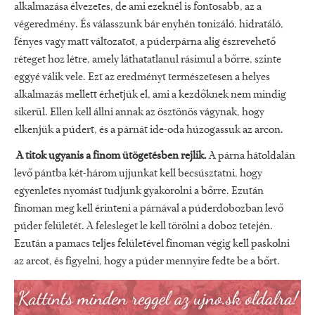
alkalmazása élvezetes, de ami ezeknél is fontosabb, az a
végeredmény. És válasszunk bár enyhén tonizáló, hidratáló,
fényes vagy matt változatot, a púderpárna alig észrevehető
réteget hoz létre, amely láthatatlanul rásimul a bőrre, szinte
eggyé válik vele. Ezt az eredményt természetesen a helyes
alkalmazás mellett érhetjük el, ami a kezdőknek nem mindig
sikerül. Ellen kell állni annak az ösztönös vágynak, hogy
elkenjük a púdert, és a párnát ide-oda húzogassuk az arcon.
A titok ugyanis a finom ütögetésben rejlik.
A párna hátoldalán
levő pántba két-három ujjunkat kell becsúsztatni, hogy
egyenletes nyomást tudjunk gyakorolni a bőrre. Ezután
finoman meg kell érinteni a párnával a púderdobozban levő
púder felületét. A felesleget le kell törölni a doboz tetején.
Ezután a pamacs teljes felületével finoman végig kell paskolni
az arcot, és figyelni, hogy a púder mennyire fedte be a bőrt.