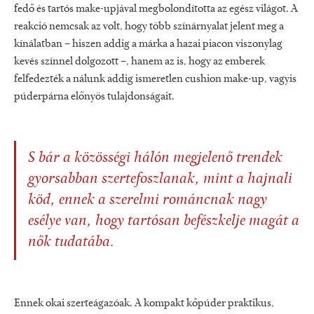
fedő és tartós make-upjával megbolondította az egész világot. A
reakció nemcsak az volt, hogy több színárnyalat jelent meg a
kínálatban – hiszen addig a márka a hazai piacon viszonylag
kevés színnel dolgozott –, hanem az is, hogy az emberek
felfedezték a nálunk addig ismeretlen cushion make-up, vagyis
púderpárna előnyös tulajdonságait.
S bár a közösségi hálón megjelenő trendek
gyorsabban szertefoszlanak, mint a hajnali
köd, ennek a szerelmi románcnak nagy
esélye van, hogy tartósan befészkelje magát a
nők tudatába.
Ennek okai szerteágazóak. A kompakt kőpúder praktikus,