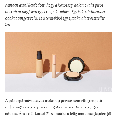
Minden azzal kezdődött, hogy a közösségi hálón ovális piros
dobozban megjelent egy kompakt púder. Egy lelkes influenszer
ódákat zengett róla, és a termékből egy éjszaka alatt bestseller
lett.
A púderpárnával felvitt make-up persze nem világrengető
újdonság: az ázsiai piacon régóta a napi rutin része, igazi
aduász. Ám a dél-koreai
Tirtir
márka a félig matt, meglepően jól