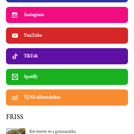
Instagram
YouTube
TikTok
Spotify
Új Nő előrendelése
FRISS
Két testvér és a gimnasztika