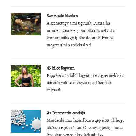
Szelektáló kisokos
A szemétügy a mi ügyünk. Luxus, ha
minden szemetet gondolkodás nélkül a
kommunális gyűjtőbe dobunk. Fontos
megtanulni a szelektálást!
45 kilót fogytam
Papp Vera 45 kilót fogyott. Vera gyermekkora
óta erős volt, keményen megküzdött a
súlyával.
Az Ivermectin csodája
Mindenki már hajnalban a gép előtt ül, hogy
oltásra regisztráljon. Oltóanyag pedig nincs.
Azonban végre elkezdték adni az