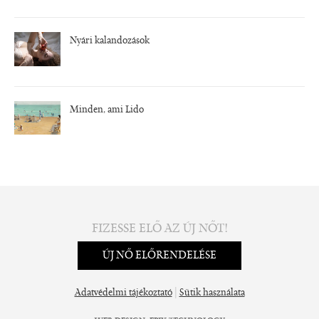
Nyári kalandozások
Minden, ami Lido
FIZESSE ELŐ AZ ÚJ NŐT!
ÚJ NŐ ELŐRENDELÉSE
|
Adatvédelmi tájékoztató
Sütik használata