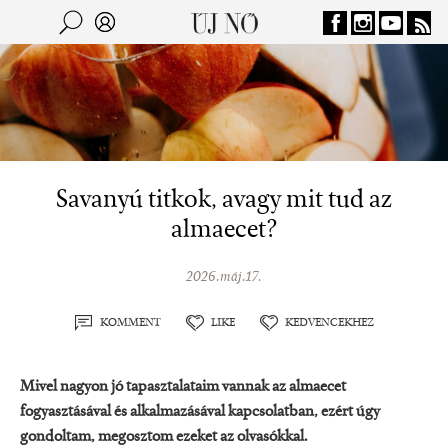
Jump to navigation
Keresés
Kereső
Savanyú titkok, avagy mit tud az
almaecet?
2026.máj.17.
KOMMENT
LIKE
KEDVENCEKHEZ
Mivel nagyon jó tapasztalataim vannak az almaecet
fogyasztásával és alkalmazásával kapcsolatban, ezért úgy
gondoltam, megosztom ezeket az olvasókkal.