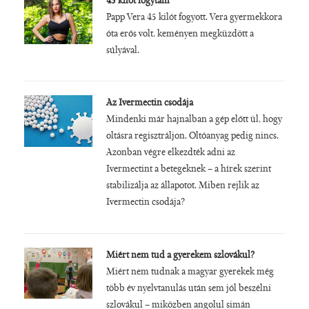
45 kilót fogytam
Papp Vera 45 kilót fogyott. Vera gyermekkora
óta erős volt, keményen megküzdött a
súlyával.
Az Ivermectin csodája
Mindenki már hajnalban a gép előtt ül, hogy
oltásra regisztráljon. Oltóanyag pedig nincs.
Azonban végre elkezdték adni az
Ivermectint a betegeknek – a hírek szerint
stabilizálja az állapotot. Miben rejlik az
Ivermectin csodája?
Miért nem tud a gyerekem szlovákul?
Miért nem tudnak a magyar gyerekek még
több év nyelvtanulás után sem jól beszélni
szlovákul – miközben angolul simán