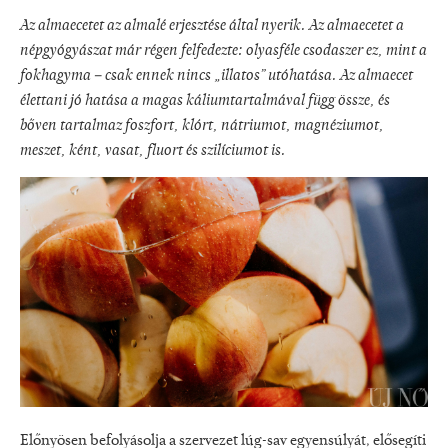
Az almaecetet az almalé erjesztése által nyerik. Az almaecetet a
népgyógyászat már régen felfedezte: olyasféle csodaszer ez, mint a
fokhagyma – csak ennek nincs „illatos” utóhatása. Az almaecet
élettani jó hatása a magas káliumtartalmával függ össze, és
bőven tartalmaz foszfort, klórt, nátriumot, magnéziumot,
meszet, ként, vasat, fluort és szilíciumot is.
Előnyösen befolyásolja a szervezet lúg-sav egyensúlyát, elősegíti