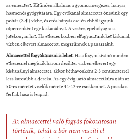
az emésztést. Kitűnően alkalmas a gyomormérgezés, hányás,
hasmenés gyógyítására. Egy evőkanál almaecetet öntsünk egy
pohár (3 dl) vízbe, és erős hányás esetén ebből igyunk
ötpercenként egy kiskanálnyit. A vesére, epehólyagra is
jótékonyan hat. Ha étkezés közben elfogyasztunk két kiskanál,
vízben elkevert almaecetet, megszűnnek a panaszaink.
Almaecettel fogyókúrázni is lehet.
Ha a fogyni kívánó minden
étkezésnél megiszik három deciliter vízben elkevert egy
kiskanálnyi almaecetet, akkor kéthavonként 2-5 centiméterrel
lesz karcsúbb a dereka. Az egy évig tartó almaecetkúra után az
50-es méretet viselők mérete 44-42-re csökkenhet. A pocakos
férfiak hasa is leapad.
Az almaecettel való fogyás fokozatosan
történik, tehát a bőr nem veszíti el