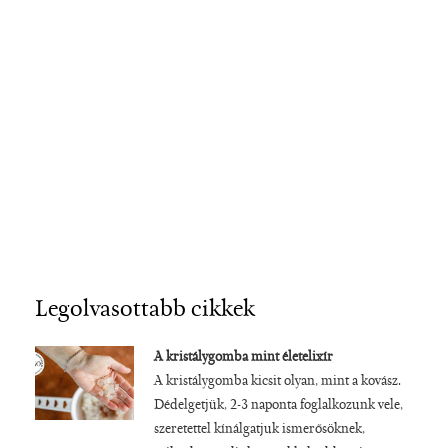
Legolvasottabb cikkek
A kristálygomba mint életelixír
A kristálygomba kicsit olyan, mint a kovász.
Dédelgetjük, 2-3 naponta foglalkozunk vele,
szeretettel kínálgatjuk ismerősöknek,