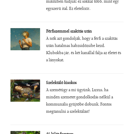
miközben tudjuk: ez sokkal több, mint egy
egyszerű ital. Ez életelixír.
Férfiszemmel szakítás után
A nők azt gondolják, hogy a férfi a szakítás
után hatalmas habzsidőzsibe kezd.
Klubokba jár, és két kanállal falja az életet és
a lányokat.
Szelektáló kisokos
A szemétügy a mi ügyünk. Luxus, ha
minden szemetet gondolkodás nélkül a
kommunális gyűjtőbe dobunk. Fontos
megtanulni a szelektálást!