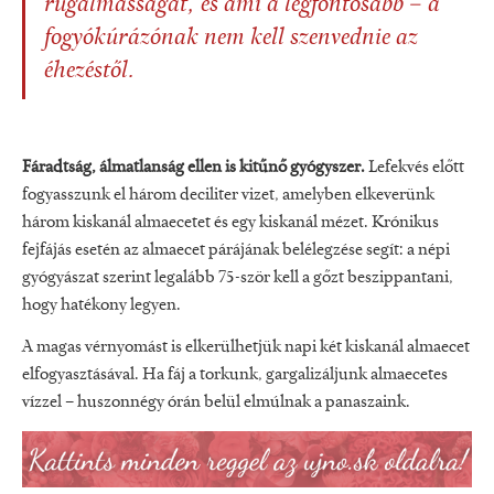
rugalmasságát, és ami a legfontosabb – a
fogyókúrázónak nem kell szenvednie az
éhezéstől.
Fáradtság, álmatlanság ellen is kitűnő gyógyszer.
Lefekvés előtt
fogyasszunk el három deciliter vizet, amelyben elkeverünk
három kiskanál almaecetet és egy kiskanál mézet. Krónikus
fejfájás esetén az almaecet párájának belélegzése segít: a népi
gyógyászat szerint legalább 75-ször kell a gőzt beszippantani,
hogy hatékony legyen.
A magas vérnyomást is elkerülhetjük napi két kiskanál almaecet
elfogyasztásával. Ha fáj a torkunk, gargalizáljunk almaecetes
vízzel – huszonnégy órán belül elmúlnak a panaszaink.