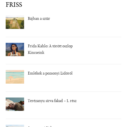
FRISS
Bájban a sztár
Frida Kahlo: A törött oszlop
Kincseink
Emlékek a pozsonyi Lidóról
Terézanyu sírva fakad – 1. rész