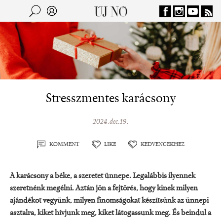
Jump to navigation
Keresés
Kereső
Stresszmentes karácsony
2024.dec.19.
KOMMENT
LIKE
KEDVENCEKHEZ
A karácsony a béke, a szeretet ünnepe. Legalábbis ilyennek
szeretnénk megélni. Aztán jön a fejtörés, hogy kinek milyen
ajándékot vegyünk, milyen finomságokat készítsünk az ünnepi
asztalra, kiket hívjunk meg, kiket látogassunk meg. És beindul a