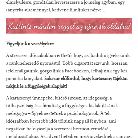
elmélyülésre, gondtalan heverészésre a jó meleg ágyban, egy
tányérka süteménnyel, kedvenc filmünket nézve...
Figyeljünk a veszélyekre
A stresszes időszakokban érthető, hogy szabadulni igyekszünk
a ránk nehezedő nyomástól. Több cigarettát szívunk, hosszan
telefonálgatunk, görgetünk a Facebookon, felhajtunk egy-két
pohárka konyakot.
Sokszor előfordul, hogy karácsony tájékán
rakjuk le a függőségek alapjait!
A karácsonyi ünnepeket kísérő stressz, az idegesség, a
túlhajszoltság és a fáradtság a függőségek kialakulásának
melegágya – figyelmeztetnek a pszichológusok. A téli
időszakban kevesebb időt töltünk nappali fényben, ami
negatívan befolyásolja a szervezet hormontermelését,
ingadozást okoz. Az advent heteiben megnövekednek az anyagi