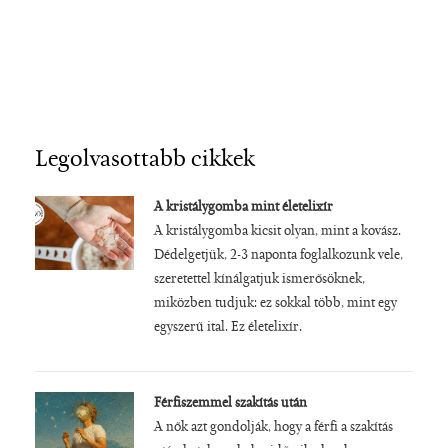
Legolvasottabb cikkek
A kristálygomba mint életelixír
A kristálygomba kicsit olyan, mint a kovász.
Dédelgetjük, 2-3 naponta foglalkozunk vele,
szeretettel kínálgatjuk ismerősöknek,
miközben tudjuk: ez sokkal több, mint egy
egyszerű ital. Ez életelixír.
Férfiszemmel szakítás után
A nők azt gondolják, hogy a férfi a szakítás