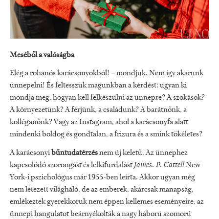
Meséből a valóságba
Elég a rohanós karácsonyokból! – mondjuk. Nem így akarunk
ünnepelni! És feltesszük magunkban a kérdést: ugyan ki
mondja meg, hogyan kell felkészülni az ünnepre? A szokások?
A környezetünk? A férjünk, a családunk? A barátnőnk, a
kolléganőnk? Vagy az Instagram, ahol a karácsonyfa alatt
mindenki boldog és gondtalan, a frizura és a smink tökéletes?
A karácsonyi
bűntudatérzés
nem új keletű. Az ünnephez
kapcsolódó szorongást és lelkifurdalást
James. P. Cattell
New
York-i pszichológus már 1955-ben leírta. Akkor ugyan még
nem létezett világháló, de az emberek, akárcsak manapság,
emlékeztek gyerekkoruk nem éppen kellemes eseményeire, az
ünnepi hangulatot beárnyékolták a nagy háború szomorú