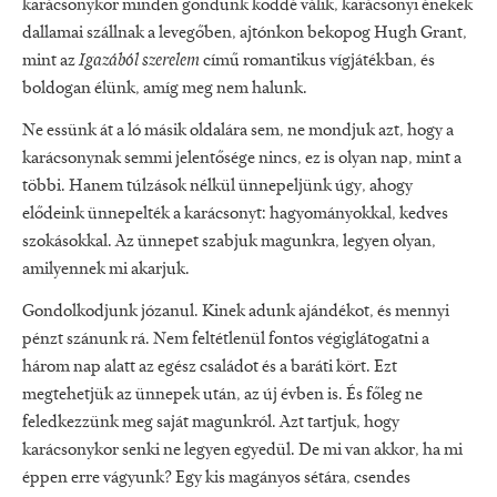
karácsonykor minden gondunk köddé válik, karácsonyi énekek
dallamai szállnak a levegőben, ajtónkon bekopog Hugh Grant,
mint az
Igazából szerelem
című romantikus vígjátékban, és
boldogan élünk, amíg meg nem halunk.
Ne essünk át a ló másik oldalára sem, ne mondjuk azt, hogy a
karácsonynak semmi jelentősége nincs, ez is olyan nap, mint a
többi. Hanem túlzások nélkül ünnepeljünk úgy, ahogy
elődeink ünnepelték a karácsonyt: hagyományokkal, kedves
szokásokkal. Az ünnepet szabjuk magunkra, legyen olyan,
amilyennek mi akarjuk.
Gondolkodjunk józanul. Kinek adunk ajándékot, és mennyi
pénzt szánunk rá. Nem feltétlenül fontos végiglátogatni a
három nap alatt az egész családot és a baráti kört. Ezt
megtehetjük az ünnepek után, az új évben is. És főleg ne
feledkezzünk meg saját magunkról. Azt tartjuk, hogy
karácsonykor senki ne legyen egyedül. De mi van akkor, ha mi
éppen erre vágyunk? Egy kis magányos sétára, csendes