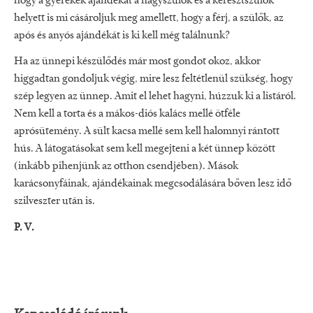
hogy a gyerekek ajándékát a nagyszülők és a keresztszülők
helyett is mi cásároljuk meg amellett, hogy a férj, a szülők, az
após és anyós ajándékát is ki kell még találnunk?
Ha az ünnepi készülődés már most gondot okoz, akkor
higgadtan gondoljuk végig, mire lesz feltétlenül szükség, hogy
szép legyen az ünnep. Amit el lehet hagyni, húzzuk ki a listáról.
Nem kell a torta és a mákos-diós kalács mellé ötféle
aprósütemény. A sült kacsa mellé sem kell halomnyi rántott
hús. A látogatásokat sem kell megejteni a két ünnep között
(inkább pihenjünk az otthon csendjében). Mások
karácsonyfáinak, ajándékainak megcsodálására bőven lesz idő
szilveszter után is.
P. V.