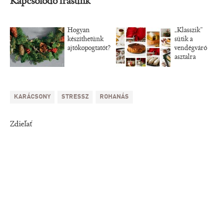
Kapcsolódó írásunk
Hogyan
„Klasszik”
készíthetünk
sütik a
ajtókopogtatót?
vendégváró
asztalra
KARÁCSONY
STRESSZ
ROHANÁS
Zdieľať