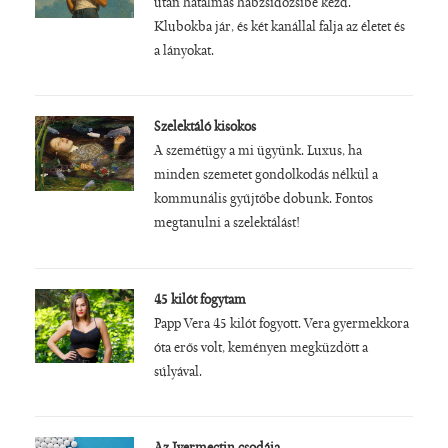
után hatalmas habzsidőzsibe kezd.
Klubokba jár, és két kanállal falja az életet és
a lányokat.
Szelektáló kisokos
A szemétügy a mi ügyünk. Luxus, ha
minden szemetet gondolkodás nélkül a
kommunális gyűjtőbe dobunk. Fontos
megtanulni a szelektálást!
45 kilót fogytam
Papp Vera 45 kilót fogyott. Vera gyermekkora
óta erős volt, keményen megküzdött a
súlyával.