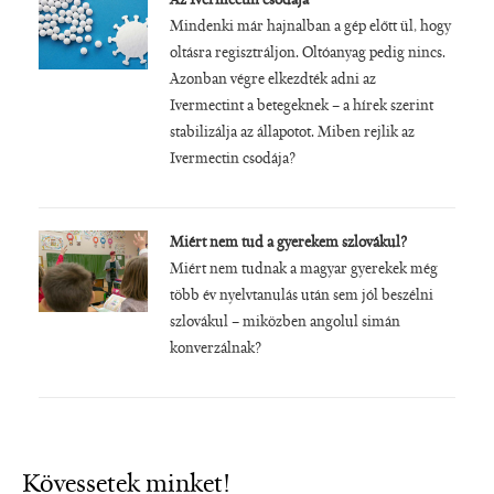
Az Ivermectin csodája
Mindenki már hajnalban a gép előtt ül, hogy
oltásra regisztráljon. Oltóanyag pedig nincs.
Azonban végre elkezdték adni az
Ivermectint a betegeknek – a hírek szerint
stabilizálja az állapotot. Miben rejlik az
Ivermectin csodája?
Miért nem tud a gyerekem szlovákul?
Miért nem tudnak a magyar gyerekek még
több év nyelvtanulás után sem jól beszélni
szlovákul – miközben angolul simán
konverzálnak?
Kövessetek minket!