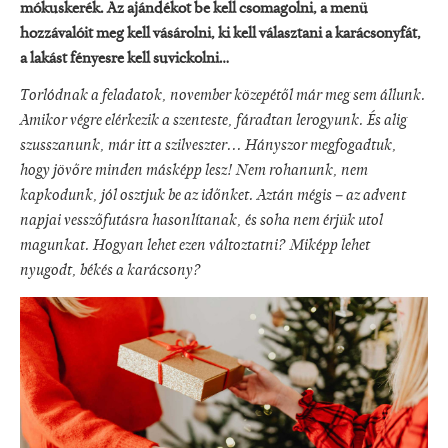
mókuskerék. Az ajándékot be kell csomagolni, a menü
hozzávalóit meg kell vásárolni, ki kell választani a karácsonyfát,
a lakást fényesre kell suvickolni…
Torlódnak a feladatok, november közepétől már meg sem állunk.
Amikor végre elérkezik a szenteste, fáradtan lerogyunk. És alig
szusszanunk, már itt a szilveszter... Hányszor megfogadtuk,
hogy jövőre minden másképp lesz! Nem rohanunk, nem
kapkodunk, jól osztjuk be az időnket. Aztán mégis – az advent
napjai vesszőfutásra hasonlítanak, és soha nem érjük utol
magunkat. Hogyan lehet ezen változtatni? Miképp lehet
nyugodt, békés a karácsony?