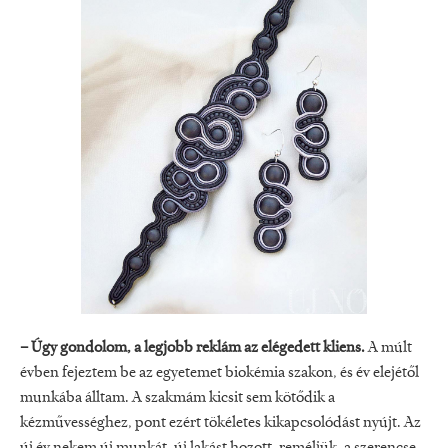
– Úgy gondolom, a legjobb reklám az elégedett kliens.
A múlt
évben fejeztem be az egyetemet biokémia szakon, és év elejétől
munkába álltam. A szakmám kicsit sem kötődik a
kézművességhez, pont ezért tökéletes kikapcsolódást nyújt. Az
új év nekem új munkát, új lakást hozott, reméljük, a szerencse