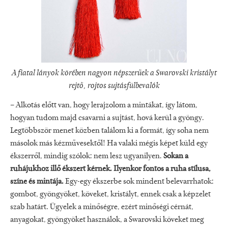
A fiatal lányok körében nagyon népszerűek a Swarovski kristályt
rejtő, rojtos sujtásfülbevalók
– Alkotás előtt van, hogy lerajzolom a mintákat, így látom,
hogyan tudom majd csavarni a sujtást, hová kerül a gyöngy.
Legtöbbször menet közben találom ki a formát, így soha nem
másolok más kézművesektől! Ha valaki mégis képet küld egy
ékszerről, mindig szólok: nem lesz ugyanilyen.
Sokan a
ruhájukhoz illő ékszert kérnek. Ilyenkor fontos a ruha stílusa,
színe és mintája.
Egy-egy ékszerbe sok mindent belevarrhatok:
gombot, gyöngyöket, köveket, kristályt, ennek csak a képzelet
szab határt. Ügyelek a minőségre, ezért minőségi cérnát,
anyagokat, gyöngyöket használok, a Swarovski köveket meg