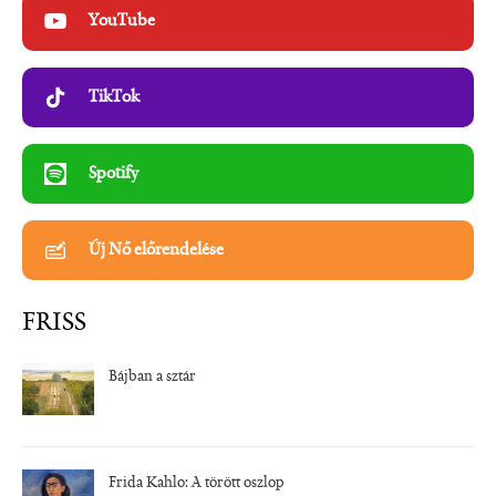
YouTube
TikTok
Spotify
Új Nő előrendelése
FRISS
Bájban a sztár
Frida Kahlo: A törött oszlop