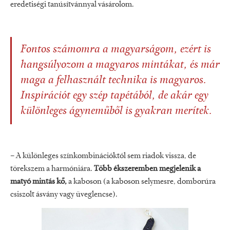
eredetiségi tanúsítvánnyal vásárolom.
Fontos számomra a magyarságom, ezért is
hangsúlyozom a magyaros mintákat, és már
maga a felhasznált technika is magyaros.
Inspirációt egy szép tapétából, de akár egy
különleges ágyneműből is gyakran merítek.
– A különleges színkombinációktól sem riadok vissza, de
törekszem a harmóniára.
Több ékszeremben megjelenik a
matyó mintás kő,
a kaboson (a kaboson selymesre, domborúra
csiszolt ásvány vagy üveglencse).