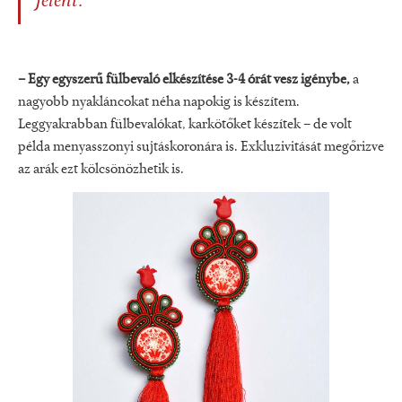
jelent.
– Egy egyszerű fülbevaló elkészítése 3-4 órát vesz igénybe,
a
nagyobb nyakláncokat néha napokig is készítem.
Leggyakrabban fülbevalókat, karkötőket készítek – de volt
példa menyasszonyi sujtáskoronára is. Exkluzivitását megőrizve
az arák ezt kölcsönözhetik is.