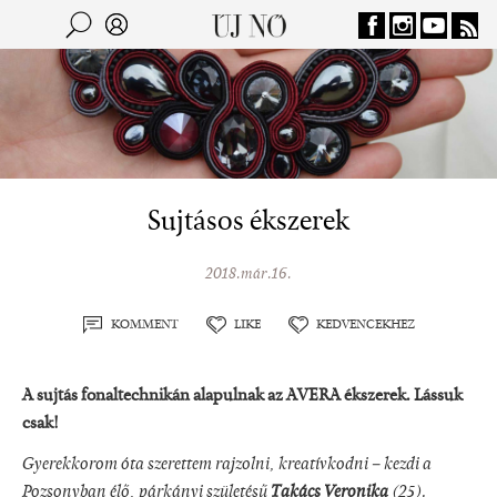
Jump to navigation
Keresés
Kereső
Sujtásos ékszerek
2018.már.16.
KOMMENT
LIKE
KEDVENCEKHEZ
A sujtás fonaltechnikán alapulnak az AVERA ékszerek. Lássuk
csak!
Gyerekkorom óta szerettem rajzolni, kreatívkodni – kezdi a
Pozsonyban élő, párkányi születésű
Takács Veronika
(25).