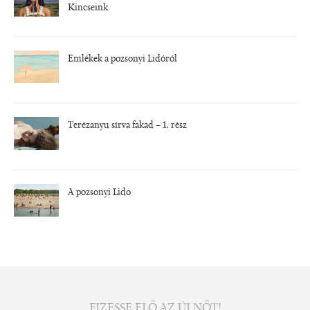
Kincseink
Emlékek a pozsonyi Lidóról
Terézanyu sírva fakad – 1. rész
A pozsonyi Lido
FIZESSE ELŐ AZ ÚJ NŐT!