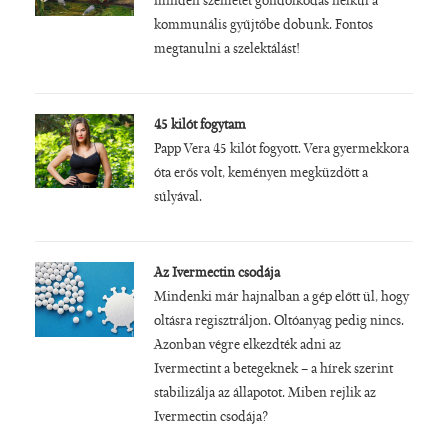
minden szemetet gondolkodás nélkül a
kommunális gyűjtőbe dobunk. Fontos
megtanulni a szelektálást!
45 kilót fogytam
Papp Vera 45 kilót fogyott. Vera gyermekkora
óta erős volt, keményen megküzdött a
súlyával.
Az Ivermectin csodája
Mindenki már hajnalban a gép előtt ül, hogy
oltásra regisztráljon. Oltóanyag pedig nincs.
Azonban végre elkezdték adni az
Ivermectint a betegeknek – a hírek szerint
stabilizálja az állapotot. Miben rejlik az
Ivermectin csodája?