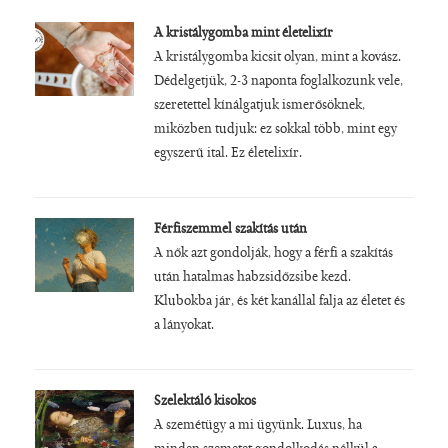
A kristálygomba mint életelixír
A kristálygomba kicsit olyan, mint a kovász.
Dédelgetjük, 2-3 naponta foglalkozunk vele,
szeretettel kínálgatjuk ismerősöknek,
miközben tudjuk: ez sokkal több, mint egy
egyszerű ital. Ez életelixír.
Férfiszemmel szakítás után
A nők azt gondolják, hogy a férfi a szakítás
után hatalmas habzsidőzsibe kezd.
Klubokba jár, és két kanállal falja az életet és
a lányokat.
Szelektáló kisokos
A szemétügy a mi ügyünk. Luxus, ha