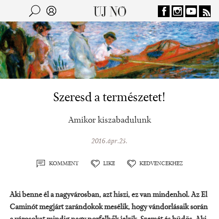
Jump to navigation
Keresés
Kereső
Szeresd a természetet!
Amikor kiszabadulunk
2016.ápr.25.
KOMMENT
LIKE
KEDVENCEKHEZ
Aki benne él a nagyvárosban, azt hiszi, ez van mindenhol. Az El
Caminót megjárt zarándokok mesélik, hogy vándorlásaik során