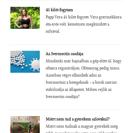
45 kilót fogytam
Papp Vera 45 kilót fogyott. Vera gyermekkora
óta erős volt, keményen megküzdött a
súlyával.
Az Ivermectin csodája
Mindenki már hajnalban a gép előtt ül, hogy
oltásra regisztráljon. Oltóanyag pedig nincs.
Azonban végre elkezdték adni az
Ivermectint a betegeknek – a hírek szerint
stabilizálja az állapotot. Miben rejlik az
Ivermectin csodája?
Miért nem tud a gyerekem szlovákul?
Miért nem tudnak a magyar gyerekek még