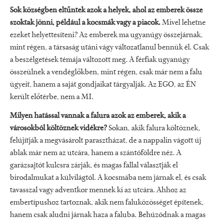
Sok községben eltűntek azok a helyek, ahol az emberek össze
szoktak jönni, például a kocsmák vagy a piacok.
Mivel lehetne
ezeket helyettesíteni? Az emberek ma ugyanúgy összejárnak,
mint régen, a társaság utáni vágy változatlanul bennük él. Csak
a beszélgetések témája változott meg. A férfiak ugyanúgy
összeülnek a vendéglőkben, mint régen, csak már nem a falu
ügyeit, hanem a saját gondjaikat tárgyalják. Az EGO, az ÉN
került előtérbe, nem a MI.
Milyen hatással vannak a falura azok az emberek, akik a
városokból költöznek vidékre?
Sokan, akik falura költöznek,
felújítják a megvásárolt parasztházat, de a nappalin vágott új
ablak már nem az utcára, hanem a szántóföldre néz. A
garázsajtót kulcsra zárják, és magas fallal választják el
birodalmukat a külvilágtól. A kocsmába nem járnak el, és csak
tavasszal vagy adventkor mennek ki az utcára. Ahhoz az
embertípushoz tartoznak, akik nem faluközösséget építenek,
hanem csak aludni járnak haza a faluba. Behúzódnak a magas