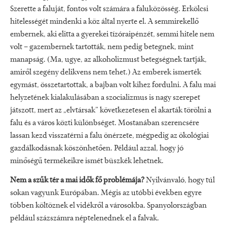
Szerette a faluját, fontos volt számára a faluközösség. Erkölcsi
hitelességét mindenki a köz által nyerte el. A semmirekellő
embernek, aki elitta a gyerekei tízóraipénzét, semmi hitele nem
volt – gazembernek tartották, nem pedig betegnek, mint
manapság. (Ma, ugye, az alkoholizmust betegségnek tartják,
amiről szegény delikvens nem tehet.) Az emberek ismerték
egymást, összetartottak, a bajban volt kihez fordulni. A falu mai
helyzetének kialakulásában a szocializmus is nagy szerepet
játszott, mert az „elvtársak” következetesen el akarták törölni a
falu és a város közti különbséget. Mostanában szerencsére
lassan kezd visszatérni a falu önérzete, mégpedig az ökológiai
gazdálkodásnak köszönhetően. Például azzal, hogy jó
minőségű termékeikre ismét büszkék lehetnek.
Nem a szűk tér a mai idők fő problémája?
Nyilvánvaló, hogy túl
sokan vagyunk Európában. Mégis az utóbbi években egyre
többen költöznek el vidékről a városokba. Spanyolországban
például százszámra néptelenednek el a falvak.