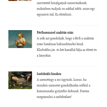
szeretettel kínálgatjuk ismerősöknek,
miközben tudjuk: ez sokkal több, mint egy
egyszerű ital. Ez életelixír.
Férfiszemmel szakítás után
A nők azt gondolják, hogy a férfi a szakítás
után hatalmas habzsidőzsibe kezd.
Klubokba jár, és két kanállal falja az életet és
a lányokat.
Szelektáló kisokos
A szemétügy a mi ügyünk. Luxus, ha
minden szemetet gondolkodás nélkül a
kommunális gyűjtőbe dobunk. Fontos
megtanulni a szelektálást!