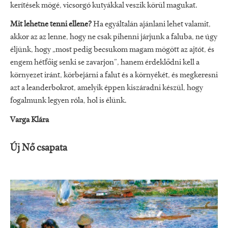
kerítések mögé, vicsorgó kutyákkal veszik körül magukat.
Mit lehetne tenni ellene?
Ha egyáltalán ajánlani lehet valamit,
akkor az az lenne, hogy ne csak pihenni járjunk a faluba, ne úgy
éljünk, hogy „most pedig becsukom magam mögött az ajtót, és
engem hétfőig senki se zavarjon”, hanem érdeklődni kell a
környezet iránt, körbejárni a falut és a környékét, és megkeresni
azt a leanderbokrot, amelyik éppen kiszáradni készül, hogy
fogalmunk legyen róla, hol is élünk.
Varga Klára
Új Nő csapata