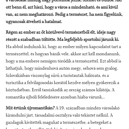
a városokat mindig nagy porfelhők jelzik. Szemét és büdös. Aki
ott benn él, azt hiszi, hogy a város a mindenható, és ami kívül
van, az nem meghatározó. Pedig a természet, ha nem figyelünk,
ugyancsak átveheti a hatalmat.
Régen az ember az őt körülvevő természetből élt, ideje nagy
részét a szabadban töltötte. Ma legfeljebb sportolni járunk ki.
Ha abból indulunk ki, hogy az ember milyen kapcsolatot tart a
természettel, és hogyan bánik vele, akkor azt kell mondanunk,
hogy a ma embere nemigen törődik a természettel. Ezt abból is
láthatjuk, hogy mindenhová autón megy, sehová sem gyalog.
Szlovákiában viszonylag sűrű a turistautak hálózata, és a
turisztika a felvilágosodás korától kezdve mélyen gyökerezik a
köztudatban. Erről tanúskodik az ország számos kilátója. A
romantika újbóli feléledésére azonban hiába várunk…
Mit értünk újromantikán?
A 19. században minden városlakó
kirándulni járt, társadalmi osztályra való tekintet nélkül. A
gazdagok kivitették magukat a természetbe, a betegeket a