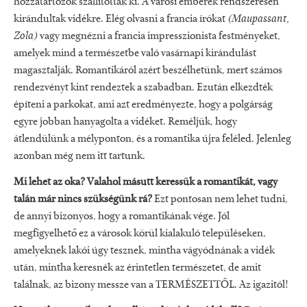
hozzátartozók szállították ki. A városi emberek rendszeresen
kirándultak vidékre. Elég olvasni a francia írókat
(Maupassant,
Zola)
vagy megnézni a francia impresszionista festményeket,
amelyek mind a természetbe való vasárnapi kirándulást
magasztalják. Romantikáról azért beszélhetünk, mert számos
rendezvényt kint rendeztek a szabadban. Ezután elkezdték
építeni a parkokat, ami azt eredményezte, hogy a polgárság
egyre jobban hanyagolta a vidéket. Reméljük, hogy
átlendülünk a mélyponton, és a romantika újra feléled. Jelenleg
azonban még nem itt tartunk.
Mi lehet az oka? Valahol másutt keressük a romantikát, vagy
talán már nincs szükségünk rá?
Ezt pontosan nem lehet tudni,
de annyi bizonyos, hogy a romantikának vége. Jól
megfigyelhető ez a városok körül kialakuló településeken,
amelyeknek lakói úgy tesznek, mintha vágyódnának a vidék
után, mintha keresnék az érintetlen természetet, de amit
találnak, az bizony messze van a TERMÉSZETTŐL. Az igazitól!