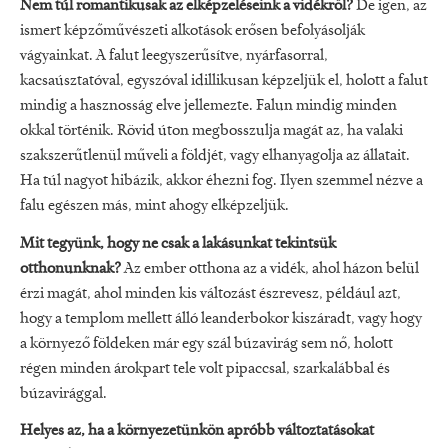
Nem túl romantikusak az elképzeléseink a vidékről?
De igen, az
ismert képzőművészeti alkotások erősen befolyásolják
vágyainkat. A falut leegyszerűsítve, nyárfasorral,
kacsaúsztatóval, egyszóval idillikusan képzeljük el, holott a falut
mindig a hasznosság elve jellemezte. Falun mindig minden
okkal történik. Rövid úton megbosszulja magát az, ha valaki
szakszerűtlenül műveli a földjét, vagy elhanyagolja az állatait.
Ha túl nagyot hibázik, akkor éhezni fog. Ilyen szemmel nézve a
falu egészen más, mint ahogy elképzeljük.
Mit tegyünk, hogy ne csak a lakásunkat tekintsük
otthonunknak?
Az ember otthona az a vidék, ahol házon belül
érzi magát, ahol minden kis változást észrevesz, például azt,
hogy a templom mellett álló leanderbokor kiszáradt, vagy hogy
a környező földeken már egy szál búzavirág sem nő, holott
régen minden árokpart tele volt pipaccsal, szarkalábbal és
búzavirággal.
Helyes az, ha a környezetünkön apróbb változtatásokat