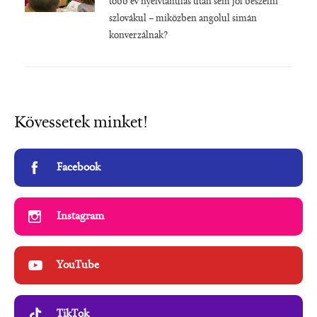
több év nyelvtanulás után sem jól beszélni
szlovákul – miközben angolul simán
konverzálnak?
Kövessetek minket!
Facebook
Instagram
YouTube
TikTok