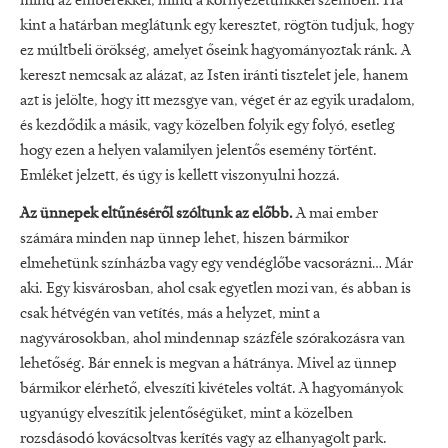
mind az emberekkel, mind a környezetünkkel szemben. Ha
kint a határban meglátunk egy keresztet, rögtön tudjuk, hogy
ez múltbeli örökség, amelyet őseink hagyományoztak ránk. A
kereszt nemcsak az alázat, az Isten iránti tisztelet jele, hanem
azt is jelölte, hogy itt mezsgye van, véget ér az egyik uradalom,
és kezdődik a másik, vagy közelben folyik egy folyó, esetleg
hogy ezen a helyen valamilyen jelentős esemény történt.
Emléket jelzett, és úgy is kellett viszonyulni hozzá.
Az ünnepek eltűnéséről szóltunk az előbb.
A mai ember
számára minden nap ünnep lehet, hiszen bármikor
elmehetünk színházba vagy egy vendéglőbe vacsorázni… Már
aki. Egy kisvárosban, ahol csak egyetlen mozi van, és abban is
csak hétvégén van vetítés, más a helyzet, mint a
nagyvárosokban, ahol mindennap százféle szórakozásra van
lehetőség. Bár ennek is megvan a hátránya. Mivel az ünnep
bármikor elérhető, elveszíti kivételes voltát. A hagyományok
ugyanúgy elveszítik jelentőségüket, mint a közelben
rozsdásodó kovácsoltvas kerítés vagy az elhanyagolt park.