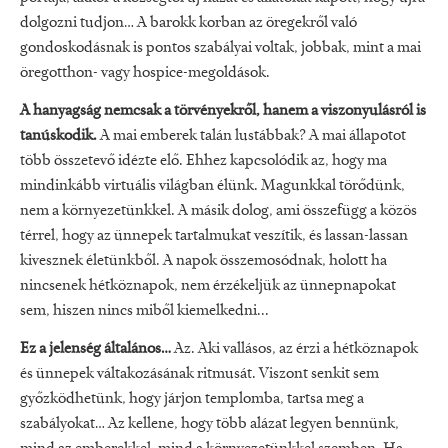
dolgozni tudjon… A barokk korban az öregekről való
gondoskodásnak is pontos szabályai voltak, jobbak, mint a mai
öregotthon- vagy hospice-megoldások.
A hanyagság nemcsak a törvényekről, hanem a viszonyulásról is
tanúskodik.
A mai emberek talán lustábbak? A mai állapotot
több összetevő idézte elő. Ehhez kapcsolódik az, hogy ma
mindinkább virtuális világban élünk. Magunkkal törődünk,
nem a környezetünkkel. A másik dolog, ami összefügg a közös
térrel, hogy az ünnepek tartalmukat veszítik, és lassan-lassan
kivesznek életünkből. A napok összemosódnak, holott ha
nincsenek hétköznapok, nem érzékeljük az ünnepnapokat
sem, hiszen nincs miből kiemelkedni...
Ez a jelenség általános…
Az. Aki vallásos, az érzi a hétköznapok
és ünnepek váltakozásának ritmusát. Viszont senkit sem
győzködhetünk, hogy járjon templomba, tartsa meg a
szabályokat… Az kellene, hogy több alázat legyen bennünk,