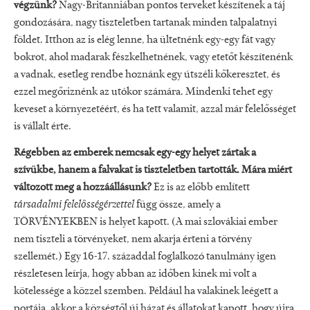
végzünk?
Nagy-Britanniában pontos terveket készítenek a táj
gondozására, nagy tiszteletben tartanak minden talpalatnyi
földet. Itthon az is elég lenne, ha ültetnénk egy-egy fát vagy
bokrot, ahol madarak fészkelhetnének, vagy etetőt készítenénk
a vadnak, esetleg rendbe hoznánk egy útszéli kőkeresztet, és
ezzel megőriznénk az utókor számára. Mindenki tehet egy
keveset a környezetéért, és ha tett valamit, azzal már felelősséget
is vállalt érte.
Régebben az emberek nemcsak egy-egy helyet zártak a
szívükbe, hanem a falvakat is tiszteletben tartották. Mára miért
változott meg a hozzáállásunk?
Ez is az előbb említett
társadalmi felelősségérzettel
függ össze, amely a
TÖRVÉNYEKBEN is helyet kapott. (A mai szlovákiai ember
nem tiszteli a törvényeket, nem akarja érteni a törvény
szellemét.) Egy 16-17. századdal foglalkozó tanulmány igen
részletesen leírja, hogy abban az időben kinek mi volt a
kötelessége a közzel szemben. Például ha valakinek leégett a
portája, akkor a községtől új házat és állatokat kapott, hogy újra