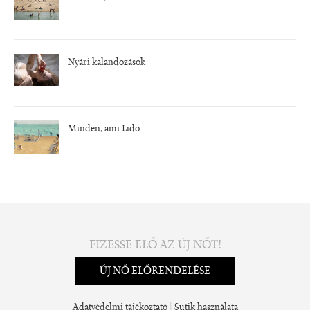
Nyári kalandozások
Minden, ami Lido
FIZESSE ELŐ AZ ÚJ NŐT!
ÚJ NŐ ELŐRENDELÉSE
|
Adatvédelmi tájékoztató
Sütik használata