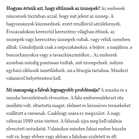
Hogyan értsük azt, hogy eltűnnek az ünnepek?
Az emberek
nincsenek tisztában azzal, hogy mit jelent az ünnep. A
hagyományok kiüresednek, ezért rendkívül sérülékenyek.
Évszázadokon keresztül keresztény világban éltünk, az
ünnepek vagy keresztény ünnepek voltak, vagy velük szemben
álltak. Gondoljunk csak a népszokásokra, a böjtre, a majálisra, a
boszorkányokra vagy a tavaszköszöntőkre… Az emberek
azonban mindig pontosan tudták, mit ünnepelnek, milyen
egyházi ciklusok ismétlődnek, mi a liturgia tartalma. Mindezt
valamivel helyettesíteni kell.
Mi manapság a falvak legnagyobb problémája?
A munka és a
munka becsületének elvesztése. A falu emberemlékezet óta
önellátó volt, eltartotta magát, élelmet és kézműves termékeket
szállított a városnak. Csakhogy mára ez megszűnt. A nagy
változás 1989 után történt. A falunak újra meg kell találnia
elvesztett öntudatát. Valamikor minden falusi ember büszke
volt rá, hogy ebben vagy abban a faluban született és élt.