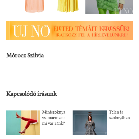
Mórocz Szilvia
Kapcsolódó írásunk
Miniszoknya
Télen is
vs. macinaci:
szoknyában
mi vár ránk?