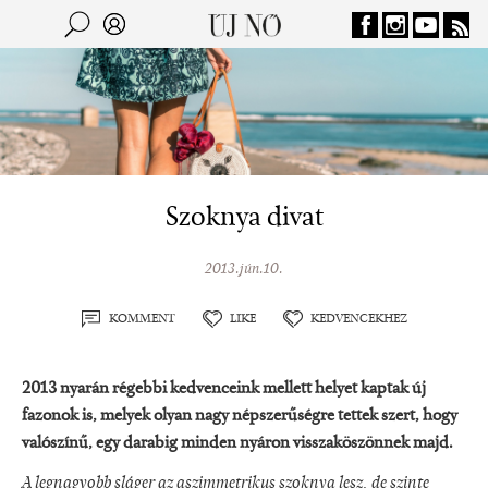
Jump to navigation
Keresés
Kereső
Szoknya divat
2013.jún.10.
KOMMENT
LIKE
KEDVENCEKHEZ
2013 nyarán régebbi kedvenceink mellett helyet kaptak új
fazonok is, melyek olyan nagy népszerűségre tettek szert, hogy
valószínű, egy darabig minden nyáron visszaköszönnek majd.
A legnagyobb sláger az aszimmetrikus szoknya lesz, de szinte