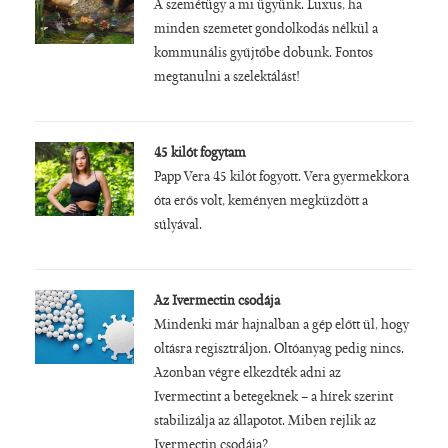
A szemétügy a mi ügyünk. Luxus, ha
minden szemetet gondolkodás nélkül a
kommunális gyűjtőbe dobunk. Fontos
megtanulni a szelektálást!
45 kilót fogytam
Papp Vera 45 kilót fogyott. Vera gyermekkora
óta erős volt, keményen megküzdött a
súlyával.
Az Ivermectin csodája
Mindenki már hajnalban a gép előtt ül, hogy
oltásra regisztráljon. Oltóanyag pedig nincs.
Azonban végre elkezdték adni az
Ivermectint a betegeknek – a hírek szerint
stabilizálja az állapotot. Miben rejlik az
Ivermectin csodája?