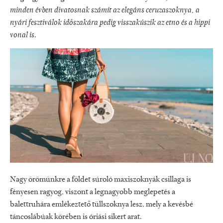
minden évben divatosnak számít az elegáns ceruzaszoknya, a
nyári fesztiválok időszakára pedig visszakúszik az etno és a hippi
vonal is.
Nagy örömünkre a földet súroló maxiszoknyák csillaga is
fényesen ragyog, viszont a legnagyobb meglepetés a
balettruhára emlékeztető tüllszoknya lesz, mely a kevésbé
táncoslábúak körében is óriási sikert arat.