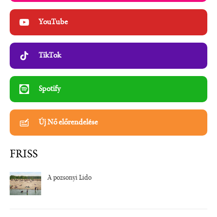
YouTube
TikTok
Spotify
Új Nő előrendelése
FRISS
A pozsonyi Lido