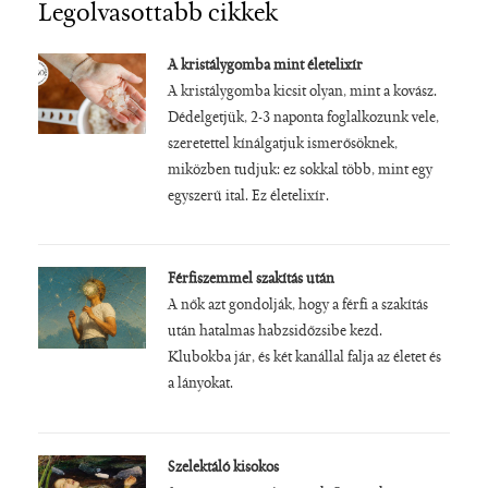
Legolvasottabb cikkek
A kristálygomba mint életelixír
A kristálygomba kicsit olyan, mint a kovász.
Dédelgetjük, 2-3 naponta foglalkozunk vele,
szeretettel kínálgatjuk ismerősöknek,
miközben tudjuk: ez sokkal több, mint egy
egyszerű ital. Ez életelixír.
Férfiszemmel szakítás után
A nők azt gondolják, hogy a férfi a szakítás
után hatalmas habzsidőzsibe kezd.
Klubokba jár, és két kanállal falja az életet és
a lányokat.
Szelektáló kisokos