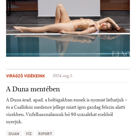
VIRÁGZÓ VIDÉKEINK
2024.aug.1.
A Duna mentében
A Duna árad, apad, a holtágakban ennek is nyomát láthatjuk –
és a Csallóköz medence jellege miatt igen gazdag felszín alatti
vizekben. Vízfelhasználásunk bő 90 százalékát ezekből
nyerjük.
DUAN
VÍZ
RIPORT