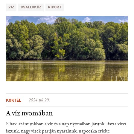
VÍZ
CSALLÓKÖZ
RIPORT
KOKTÉL
2024.júl.29.
A víz nyomában
E havi számunkban a víz és a nap nyomában járunk, tiszta vizet
iszunk, nagy vizek partján nyaralunk, napocska érlelte