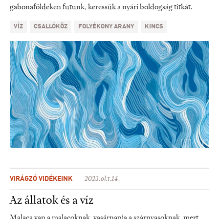
gabonaföldeken futunk, keressük a nyári boldogság titkát.
VÍZ
CSALLÓKÖZ
FOLYÉKONY ARANY
KINCS
VIRÁGZÓ VIDÉKEINK
2023.okt.14.
Az állatok és a víz
Malaca van a malacoknak, vasárnapja a szárnyasoknak, mert