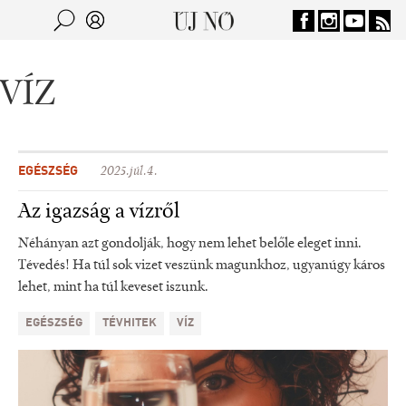
Jump to navigation
Keresés
Kereső
VÍZ
EGÉSZSÉG
2025.júl.4.
Az igazság a vízről
Néhányan azt gondolják, hogy nem lehet belőle eleget inni.
Tévedés! Ha túl sok vizet veszünk magunkhoz, ugyanúgy káros
lehet, mint ha túl keveset iszunk.
EGÉSZSÉG
TÉVHITEK
VÍZ