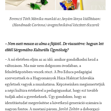
Ferenczi Tóth Mónika munkái az Anyám lánya kiállításon:
(Handmade Corinna) üvegtechnikával készített ékszerek
– Nem esett messze az alma a fájától. De visszatérve: hogyan lett
ebből Sárgomálno Kulturális Ügynökség?
– A nő életében eljön az az idő, amikor gondolkodni kezd a
változáson. Ma már nem dolgozom óvodában, a
felnőttképzésben veszek részt. A Pro Educa pedagógiai
szervezetnek és a Hagyományok Háza Hálózat Szlovákia
egyletnek vagyok a munkatársa. Képzéseinken megismertetjük
a népi kultúra értékeivel a pedagógusokat, hogy ezt tovább
tudják adni a gyerekeknek. Úgy gondolom, hogy az
identitástudat megerősítése a következő generáció számára is
nagyon fontos. A mostani párom,
Jankó Zoltán
a doborgazi-