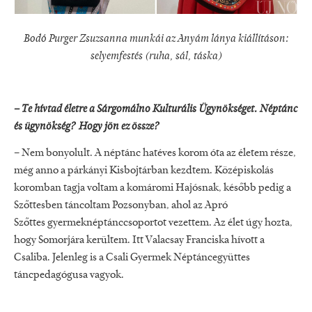
Bodó Purger Zsuzsanna munkái az Anyám lánya kiállításon:
selyemfestés (ruha, sál, táska)
– Te hívtad életre a Sárgomálno Kulturális Ügynökséget. Néptánc
és ügynökség? Hogy jön ez össze?
– Nem bonyolult. A néptánc hatéves korom óta az életem része,
még anno a párkányi Kisbojtárban kezdtem. Középiskolás
koromban tagja voltam a komáromi Hajósnak, később pedig a
Szőttesben táncoltam Pozsonyban, ahol az Apró
Szőttes gyermeknéptánccsoportot vezettem. Az élet úgy hozta,
hogy Somorjára kerültem. Itt Valacsay Franciska hívott a
Csaliba. Jelenleg is a Csali Gyermek Néptáncegyüttes
táncpedagógusa vagyok.