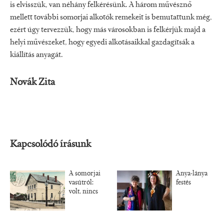
is elvisszük, van néhány felkérésünk. A három művésznő
mellett további somorjai alkotók remekeit is bemutattunk még,
ezért úgy tervezzük, hogy más városokban is felkérjük majd a
helyi művészeket, hogy egyedi alkotásaikkal gazdagítsák a
kiállítás anyagát.
Novák Zita
Kapcsolódó írásunk
A somorjai
Anya-lánya
vasútról:
festés
volt, nincs