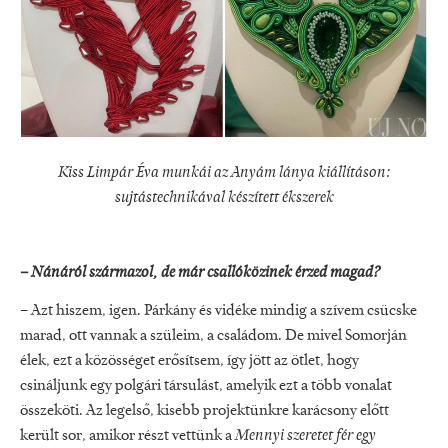
Kiss Limpár Éva munkái az Anyám lánya kiállításon:
sujtástechnikával készített ékszerek
– Nánáról származol, de már csallóközinek érzed magad?
– Azt hiszem, igen. Párkány és vidéke mindig a szívem csücske
marad, ott vannak a szüleim, a családom. De mivel Somorján
élek, ezt a közösséget erősítsem, így jött az ötlet, hogy
csináljunk egy polgári társulást, amelyik ezt a több vonalat
összeköti. Az legelső, kisebb projektünkre karácsony előtt
került sor, amikor részt vettünk a
Mennyi szeretet fér egy