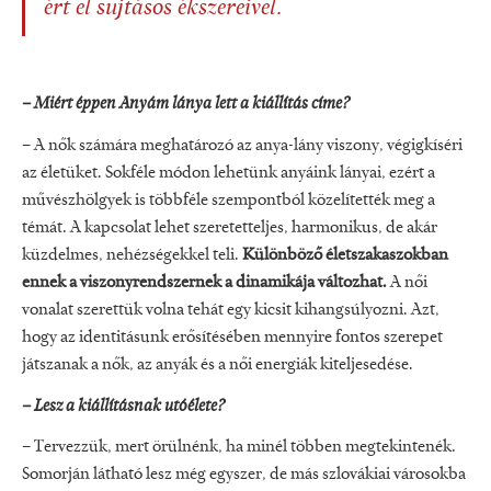
ért el sujtásos ékszereivel.
– Miért éppen Anyám lánya lett a kiállítás címe?
– A nők számára meghatározó az anya-lány viszony, végigkíséri
az életüket. Sokféle módon lehetünk anyáink lányai, ezért a
művészhölgyek is többféle szempontból közelítették meg a
témát. A kapcsolat lehet szeretetteljes, harmonikus, de akár
küzdelmes, nehézségekkel teli.
Különböző életszakaszokban
ennek a viszonyrendszernek a dinamikája változhat.
A női
vonalat szerettük volna tehát egy kicsit kihangsúlyozni. Azt,
hogy az identitásunk erősítésében mennyire fontos szerepet
játszanak a nők, az anyák és a női energiák kiteljesedése.
– Lesz a kiállításnak utóélete?
– Tervezzük, mert örülnénk, ha minél többen megtekintenék.
Somorján látható lesz még egyszer, de más szlovákiai városokba