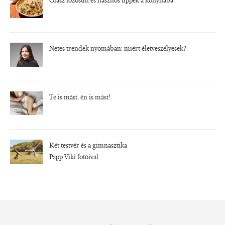
Olasz főzősuli és hasznos tippek a konyhába
Netes trendek nyomában: miért életveszélyesek?
Te is mást, én is mást!
Két testvér és a gimnasztika
Papp Viki fotóival