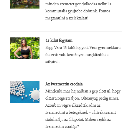
minden szemetet gondolkodás nélkül a
kommunális gyűjtőbe dobunk. Fontos
megtanulni a szelektálást!
45 kilót fogytam
Papp Vera 45 kilót fogyott. Vera gyermekkora
óta erős volt, keményen megküzdött a
súlyával.
Az Ivermectin csodája
Mindenki már hajnalban a gép előtt ül, hogy
oltásra regisztráljon. Oltóanyag pedig nincs.
Azonban végre elkezdték adni az
Ivermectint a betegeknek – a hírek szerint
stabilizálja az állapotot. Miben rejlik az
Ivermectin csodája?