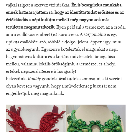
vajkai szigeten szervez vízitúrákat.
Én is besegítek a munkába,
ennek hatására jöttem rá, hogy az identitástudat erősítése és az
értékátadás a népi kultúra mellett még nagyon sok más
területen megmutatkozik.
Ilyen például a természet, az a csoda,
ami a csallóközi embert (is) körülveszi. A
sárgomálno
is egy
tipikus csallóközi szó, többféle dolgot jelent, éppen úgy, mint
az ügynökségünk. Egyszerre köteleztük el magunkat a népi
hagyományos kultúra és a kortárs művészetek támogatása
mellett, valamint lokális örökségünk, a természet és a helyi
értékek népszerűsítésére is hangsúlyt
helyezünk.
Kodály
gondolatával tudok azonosulni, aki szerint
olyan kevesen vagyunk, hogy a műveletlenség luxusát nem
engedhetjük meg magunknak.