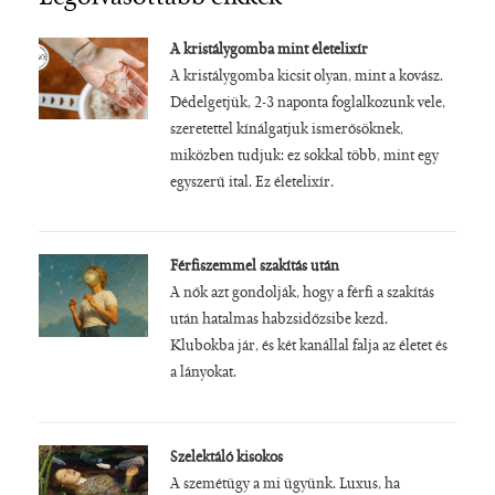
A kristálygomba mint életelixír
A kristálygomba kicsit olyan, mint a kovász.
Dédelgetjük, 2-3 naponta foglalkozunk vele,
szeretettel kínálgatjuk ismerősöknek,
miközben tudjuk: ez sokkal több, mint egy
egyszerű ital. Ez életelixír.
Férfiszemmel szakítás után
A nők azt gondolják, hogy a férfi a szakítás
után hatalmas habzsidőzsibe kezd.
Klubokba jár, és két kanállal falja az életet és
a lányokat.
Szelektáló kisokos
A szemétügy a mi ügyünk. Luxus, ha