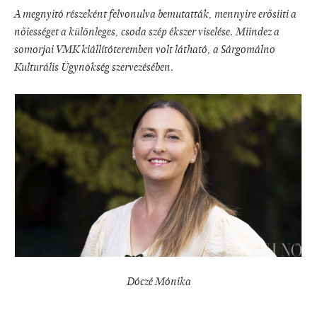
A megnyitó részeként felvonulva bemutatták, mennyire erősiiti a
nőiességet a különleges, csoda szép ékszer viselése. Miindez a
somorjai VMK kiállítóteremben volt látható, a Sárgomálno
Kulturális Ügynökség szervezésében.
Dóczé Mónika