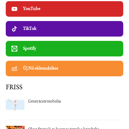
YouTube
TikTok
Spotify
Új Nő előrendelése
FRISS
Generációrombolás