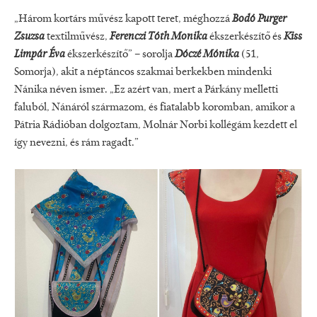
„Három kortárs művész kapott teret, méghozzá
Bodó Purger
Zsuzsa
textilművész,
Ferenczi Tóth Monika
ékszerkészítő és
Kiss
Limpár Éva
ékszerkészítő” – sorolja
Dóczé Mónika
(51,
Somorja), akit a néptáncos szakmai berkekben mindenki
Nánika néven ismer. „Ez azért van, mert a Párkány melletti
faluból, Nánáról származom, és fiatalabb koromban, amikor a
Pátria Rádióban dolgoztam, Molnár Norbi kollégám kezdett el
így nevezni, és rám ragadt.”