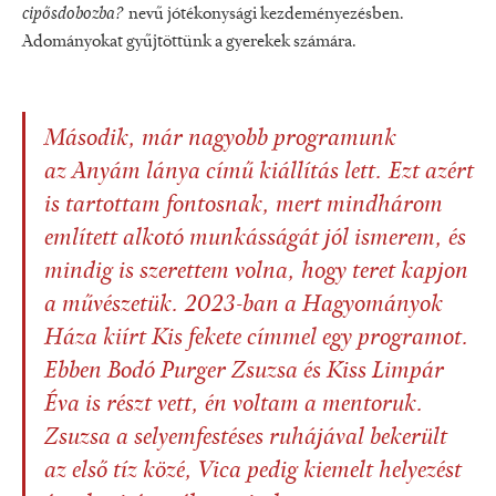
cipősdobozba?
nevű jótékonysági kezdeményezésben.
Adományokat gyűjtöttünk a gyerekek számára.
Második, már nagyobb programunk
az
Anyám lánya
című kiállítás lett. Ezt azért
is tartottam fontosnak, mert mindhárom
említett alkotó munkásságát jól ismerem, és
mindig is szerettem volna, hogy teret kapjon
a művészetük. 2023-ban a Hagyományok
Háza kiírt
Kis fekete
címmel egy programot.
Ebben Bodó Purger Zsuzsa és Kiss Limpár
Éva is részt vett, én voltam a mentoruk.
Zsuzsa a selyemfestéses ruhájával bekerült
az első tíz közé, Vica pedig kiemelt helyezést