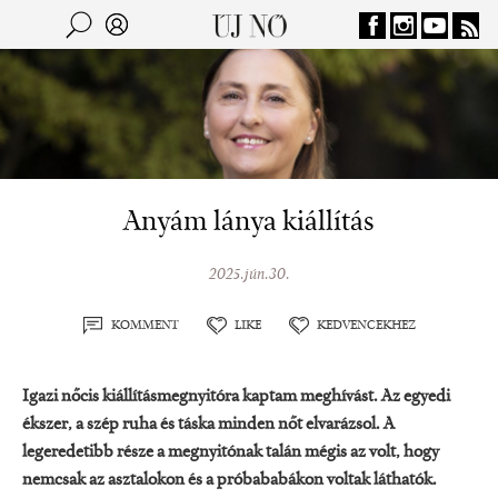
Jump to navigation
Keresés
Kereső
Anyám lánya kiállítás
2025.jún.30.
KOMMENT
LIKE
KEDVENCEKHEZ
Igazi nőcis kiállításmegnyitóra kaptam meghívást. Az egyedi
ékszer, a szép ruha és táska minden nőt elvarázsol. A
legeredetibb része a megnyitónak talán mégis az volt, hogy
nemcsak az asztalokon és a próbababákon voltak láthatók.