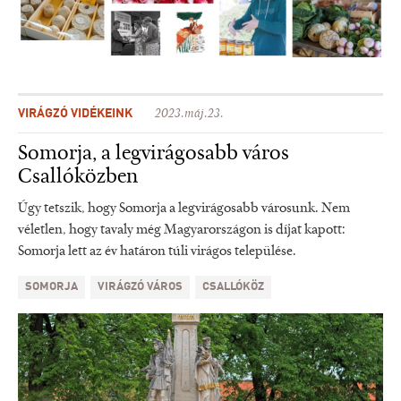
VIRÁGZÓ VIDÉKEINK
2023.máj.23.
Somorja, a legvirágosabb város
Csallóközben
Úgy tetszik, hogy Somorja a legvirágosabb városunk. Nem
véletlen, hogy tavaly még Magyarországon is díjat kapott:
Somorja lett az év határon túli virágos települése.
SOMORJA
VIRÁGZÓ VÁROS
CSALLÓKÖZ