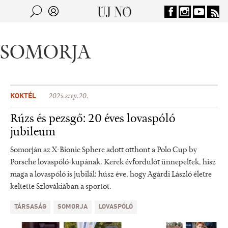
Jump to navigation
Keresés
Kereső
SOMORJA
KOKTÉL
2025.szep.20.
Rúzs és pezsgő: 20 éves lovaspóló
jubileum
Somorján az X-Bionic Sphere adott otthont a Polo Cup by
Porsche lovaspóló-kupának. Kerek évfordulót ünnepeltek, hisz
maga a lovaspóló is jubilál: húsz éve, hogy Agárdi László életre
keltette Szlovákiában a sportot.
TÁRSASÁG
SOMORJA
LOVASPÓLÓ