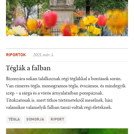
RIPORTOK
2021.már.5.
Téglák a falban
Bizonyára sokan találkoznak régi téglákkal a bontások során.
Van címeres tégla, monogramos tégla, évszámos, és mindegyik
szép – a sárga és a vörös árnyalataiban pompáznak.
Titokzatosak is, mert titkos történetekről mesélnek, hisz
valamikor valamelyik falban tanúi voltak régi életeknek.
TÉGLA
SOMORJA
RIPORT