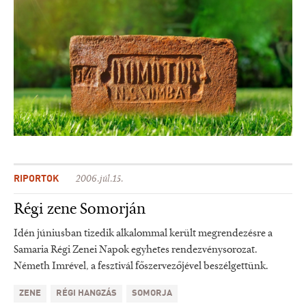
RIPORTOK
2006.júl.15.
Régi zene Somorján
Idén júniusban tizedik alkalommal került megrendezésre a
Samaria Régi Zenei Napok egyhetes rendezvénysorozat.
Németh Imrével, a fesztivál főszervezőjével beszélgettünk.
ZENE
RÉGI HANGZÁS
SOMORJA