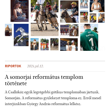
RIPORTOK
2025.júl.12.
A somorjai református templom
története
A Csallóköz egyik legrégebbi gótikus templomában jártunk,
Somorján. A református gyülekezet temploma ez. Erről mesél
interjúnkban György András református lelkész.