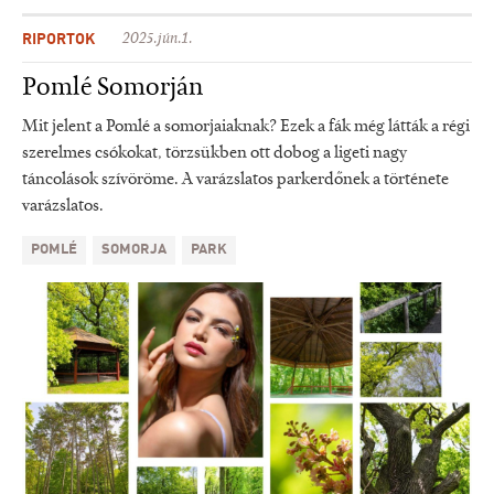
RIPORTOK
2025.jún.1.
Pomlé Somorján
Mit jelent a Pomlé a somorjaiaknak? Ezek a fák még látták a régi
szerelmes csókokat, törzsükben ott dobog a ligeti nagy
táncolások szívöröme. A varázslatos parkerdőnek a története
varázslatos.
POMLÉ
SOMORJA
PARK