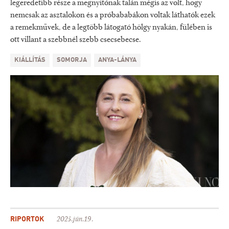
legeredetibb része a megnyitónak talán mégis az volt, hogy
nemcsak az asztalokon és a próbababákon voltak láthatók ezek
a remekművek, de a legtöbb látogató hölgy nyakán, fülében is
ott villant a szebbnél szebb csecsebecse.
KIÁLLÍTÁS
SOMORJA
ANYA-LÁNYA
RIPORTOK
2025.jún.19.