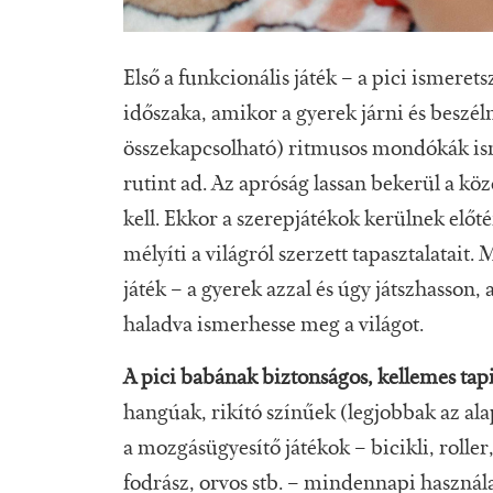
Első a funkcionális játék – a pici ismerets
időszaka, amikor a gyerek járni és beszél
összekapcsolható) ritmusos mondókák ismé
rutint ad. Az apróság lassan bekerül a kö
kell. Ekkor a szerepjátékok kerülnek előté
mélyíti a világról szerzett tapasztalatai
játék – a gyerek azzal és úgy játszhasson,
haladva ismerhesse meg a világot.
A pici babának biztonságos, kellemes tap
hangúak, rikító színűek (legjobbak az ala
a mozgásügyesítő játékok – bicikli, roller
fodrász, orvos stb. – mindennapi használa