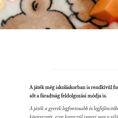
A játék még iskoláskorban is rendkívül fon
sőt a fáradtság feldolgozási módja is.
A játék a gyerek legfontosabb és legfejlesztő
környezetét, ezen keresztül ismeri meg a vil