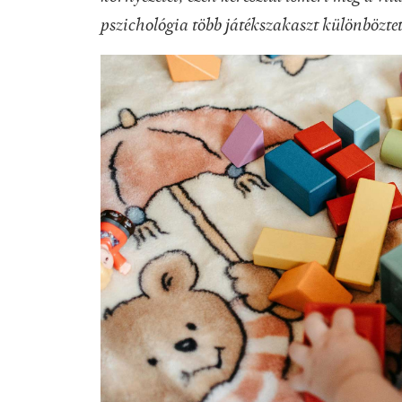
pszichológia több játékszakaszt különbözte