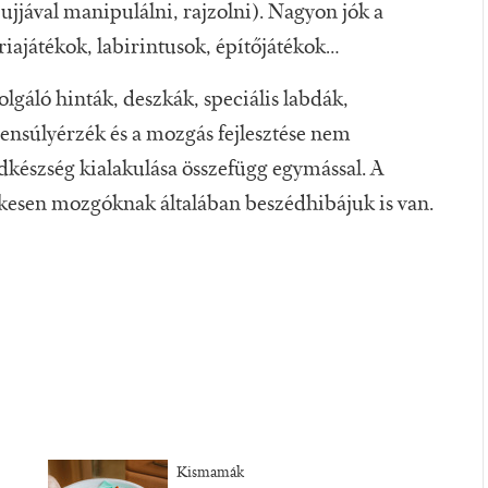
ujjával manipulálni, rajzolni). Nagyon jók a
ajátékok, labirintusok, építőjátékok…
lgáló hinták, deszkák, speciális labdák,
gyensúlyérzék és a mozgás fejlesztése nem
dkészség kialakulása összefügg egymással. A
kesen mozgóknak általában beszédhibájuk is van.
Kismamák