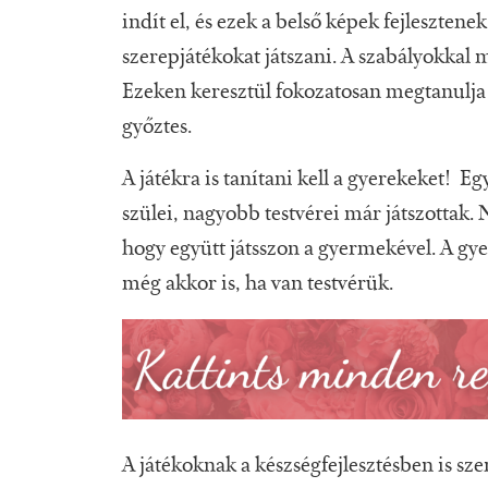
indít el, és ezek a belső képek fejleszten
szerepjátékokat játszani. A szabályokkal m
Ezeken keresztül fokozatosan megtanulja 
győztes.
A játékra is tanítani kell a gyerekeket! E
szülei, nagyobb testvérei már játszottak. N
hogy együtt játsszon a gyermekével. A gye
még akkor is, ha van testvérük.
A játékoknak a készségfejlesztésben is sz