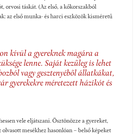
ót, orvosi táskát. (Az első, a kőkorszakból
tak: az első munka- és harci eszközök kisméretű
on kívül a gyereknek magára a
züksége lenne. Saját kezűleg is lehet
obozból vagy gesztenyéből állatkákat,
r gyerekekre méretezett házikót és
hessen vele eljátszani. Ösztönözze a gyereket,
 az olvasott mesékhez hasonlóan – belső képeket