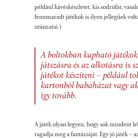
például kávéskészletet, kis sodrófát, vasal
fennmaradt játékok is ilyen jellegűek vol
utánzatai.)
A boltokban kapható játékok
játszásra és az alkotásra is s
játékot készíteni – például t
kartonból babaházat vagy aká
így tovább.
A játék olyan legyen, hogy sok mindent le
ragadja meg a fantáziáját. Egy jó játék –