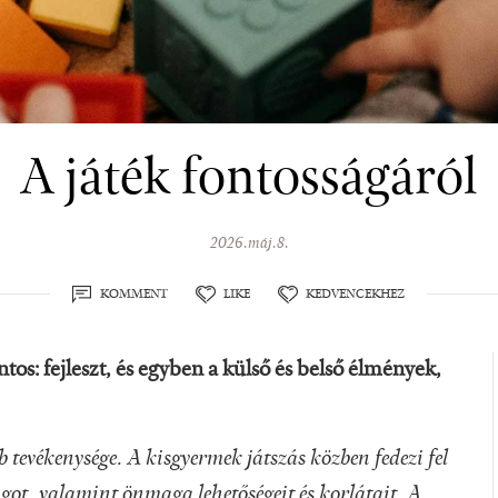
A játék fontosságáról
2026.máj.8.
KOMMENT
LIKE
KEDVENCEKHEZ
tos: fejleszt, és egyben a külső és belső élmények,
bb tevékenysége. A kisgyermek játszás közben fedezi fel
ágot, valamint önmaga lehetőségeit és korlátait. A