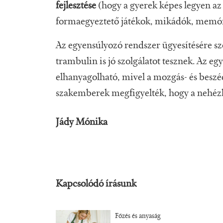
fejlesztése
(hogy a gyerek képes legyen az 
formaegyeztető játékok, mikádók, memóri
Az egyensúlyozó rendszer ügyesítésére szo
trambulin is jó szolgálatot tesznek. Az e
elhanyagolható, mivel a mozgás- és beszé
szakemberek megfigyelték, hogy a nehéz
Jády Mónika
Kapcsolódó írásunk
Főzés és anyaság