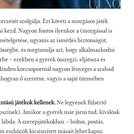
zerzését szolgálja. Ezt követi a mozgásos játék
ni kezd. Nagyon fontos ilyenkor a (mozgással is
telgetése, ugyanis az ismétlés biztonságot,
zösségbe, és megtanulja azt, hogy alkalmazkodni
rbe – ezekben a gyerek összegzi, eljátssza és
t. Minden korcsoportnál nagyon lényeges a szabad
 ahogyan ő szeretne, vagyis a saját ütemében
intású játékok kellenek.
Ne legyenek fülsértő
pszínek). Amikor a gyerek már járni tud, kiválóak
, labda. A szerepjátékokhoz – boltos, postás,
ti eszközök kicsinyített másait lehet kapni: