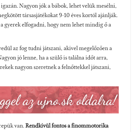
ek igazán. Nagyon jók a bábok, lehet velük mesélni,
egkötött társasjátékokat 9-10 éves kortól ajánlják.
a gyerek elfogadni, hogy nem lehet mindig ő a
gyedül az fog tudni játszani, akivel megelőzően a
agyon jó lenne, ha a szülő is találna időt arra,
rekek nagyon szeretnek a felnőttekkel játszani,
erepük van.
Rendkívül fontos a finommotorika