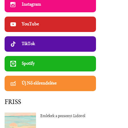
Instagram
YouTube
TikTok
Spotify
Új Nő előrendelése
FRISS
Emlékek a pozsonyi Lidóról