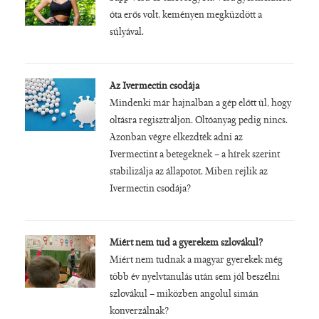
óta erős volt, keményen megküzdött a
súlyával.
Az Ivermectin csodája
Mindenki már hajnalban a gép előtt ül, hogy
oltásra regisztráljon. Oltóanyag pedig nincs.
Azonban végre elkezdték adni az
Ivermectint a betegeknek – a hírek szerint
stabilizálja az állapotot. Miben rejlik az
Ivermectin csodája?
Miért nem tud a gyerekem szlovákul?
Miért nem tudnak a magyar gyerekek még
több év nyelvtanulás után sem jól beszélni
szlovákul – miközben angolul simán
konverzálnak?