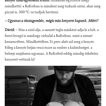
kenyér titka egyébként a sütő.
Általában egyszerre megy
mindkettő: a Rofcóban is mindent meg tudunk sütni, akár még
pizzát is. 300 °C-ra tudjuk hevíteni.
– Ugyanaz a tésztagombóc, mégis más kenyeret kapunk. Miért?
Dávid:
– Más a sütő alja, a samott tégla másként adja le a hőt, a
forró levegő is máshogy cirkulál a Rofcóban, mint a német
kemencében. Mindkettőben 35 perc alatt sül meg a kenyér.
Főleg a kenyér héján veszi észre az ember a különbséget, a
belseje majdnem ugyanaz. A Rofcóból eddig mindig tökéletes
kenyeret vettünk ki!