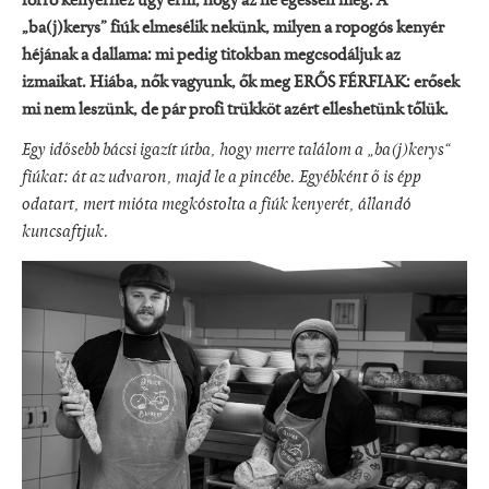
forró kenyérhez úgy érni, hogy az ne égessen meg. A
„ba(j)kerys” fiúk elmesélik nekünk, milyen a ropogós kenyér
héjának a dallama: mi pedig titokban megcsodáljuk az
izmaikat. Hiába, nők vagyunk, ők meg ERŐS FÉRFIAK: erősek
mi nem leszünk, de pár profi trükköt azért elleshetünk tőlük.
Egy idősebb bácsi igazít útba, hogy merre találom a „ba(j)kerys“
fiúkat: át az udvaron, majd le a pincébe. Egyébként ő is épp
odatart, mert mióta megkóstolta a fiúk kenyerét, állandó
kuncsaftjuk.