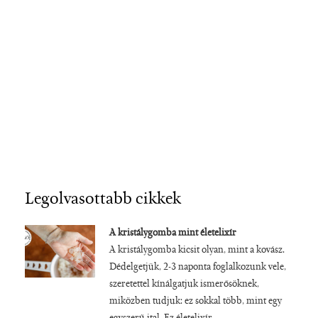
Legolvasottabb cikkek
A kristálygomba mint életelixír
A kristálygomba kicsit olyan, mint a kovász.
Dédelgetjük, 2-3 naponta foglalkozunk vele,
szeretettel kínálgatjuk ismerősöknek,
miközben tudjuk: ez sokkal több, mint egy