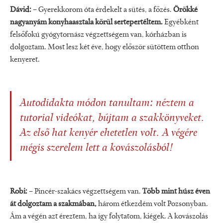
Dávid:
– Gyerekkorom óta érdekelt a sütés, a főzés.
Örökké
nagyanyám konyhaasztala körül sertepertéltem.
Egyébként
felsőfokú gyógytornász végzettségem van, kórházban is
dolgoztam. Most lesz két éve, hogy először sütöttem otthon
kenyeret.
Autodidakta módon tanultam: néztem a
tutorial videókat, bújtam a szakkönyveket.
Az első hat kenyér ehetetlen volt. A végére
mégis szerelem lett a kovászolásból!
Robi:
– Pincér-szakács végzettségem van.
Több mint húsz éven
át dolgoztam a szakmában,
három étkezdém volt Pozsonyban.
Ám a végén azt éreztem, ha így folytatom, kiégek. A kovászolás