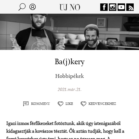
Jump to navigation
Keresés
Kereső
Ba(j)kery
Hobbipékek
2021.már.21.
KOMMENT
LIKE
KEDVENCEKHEZ
Igazi izmos férfikezeket fotóztunk, akik úgy istenigazából
kidagasztják a kovászos tésztát. Ők aztán tudják, hogy kell a