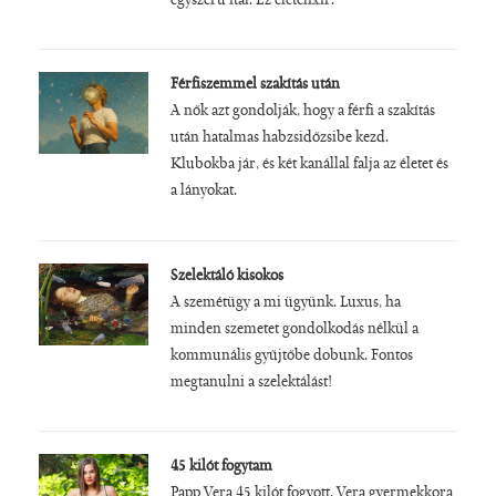
egyszerű ital. Ez életelixír.
Férfiszemmel szakítás után
A nők azt gondolják, hogy a férfi a szakítás
után hatalmas habzsidőzsibe kezd.
Klubokba jár, és két kanállal falja az életet és
a lányokat.
Szelektáló kisokos
A szemétügy a mi ügyünk. Luxus, ha
minden szemetet gondolkodás nélkül a
kommunális gyűjtőbe dobunk. Fontos
megtanulni a szelektálást!
45 kilót fogytam
Papp Vera 45 kilót fogyott. Vera gyermekkora