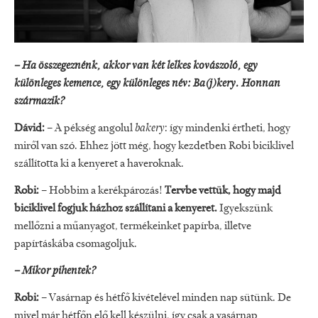
– Ha összegeznénk, akkor van két lelkes kovászoló, egy
különleges kemence, egy különleges név: Ba(j)kery. Honnan
származik?
Dávid:
– A pékség angolul
bakery
: így mindenki értheti, hogy
miről van szó. Ehhez jött még, hogy kezdetben Robi biciklivel
szállította ki a kenyeret a haveroknak.
Robi:
– Hobbim a kerékpározás!
Tervbe vettük, hogy majd
biciklivel fogjuk házhoz szállítani a kenyeret.
Igyekszünk
mellőzni a műanyagot, termékeinket papírba, illetve
papírtáskába csomagoljuk.
– Mikor pihentek?
Robi:
– Vasárnap és hétfő kivételével minden nap sütünk. De
mivel már hétfőn elő kell készülni, így csak a vasárnap