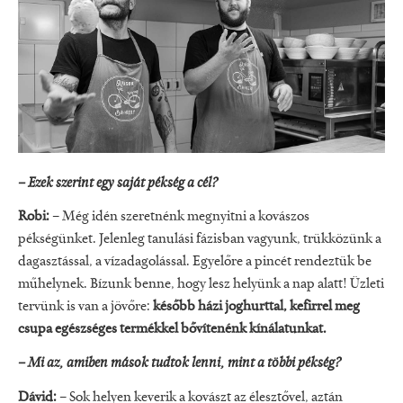
– Ezek szerint egy saját pékség a cél?
Robi:
– Még idén szeretnénk megnyitni a kovászos
pékségünket. Jelenleg tanulási fázisban vagyunk, trükközünk a
dagasztással, a vízadagolással. Egyelőre a pincét rendeztük be
műhelynek. Bízunk benne, hogy lesz helyünk a nap alatt! Üzleti
tervünk is van a jövőre:
később házi joghurttal, kefirrel meg
csupa egészséges termékkel bővítenénk kínálatunkat.
– Mi az, amiben mások tudtok lenni, mint a többi pékség?
Dávid:
– Sok helyen keverik a kovászt az élesztővel, aztán