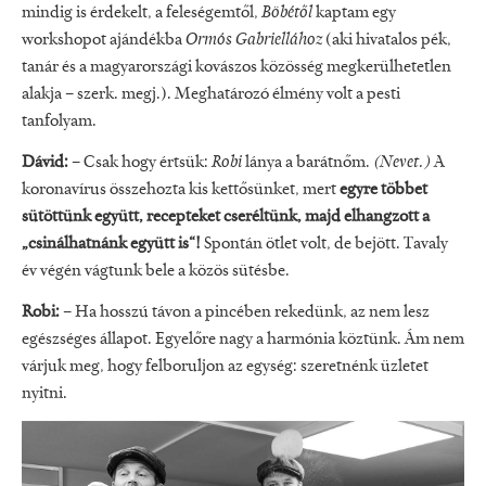
mindig is érdekelt, a feleségemtől,
Böbétől
kaptam egy
workshopot ajándékba
Ormós Gabriellához
(aki hivatalos pék,
tanár és a magyarországi kovászos közösség megkerülhetetlen
alakja – szerk. megj.). Meghatározó élmény volt a pesti
tanfolyam.
Dávid:
– Csak hogy értsük:
Robi
lánya a barátnőm.
(Nevet.)
A
koronavírus összehozta kis kettősünket, mert
egyre többet
sütöttünk együtt, recepteket cseréltünk, majd elhangzott a
„csinálhatnánk együtt is“!
Spontán ötlet volt, de bejött. Tavaly
év végén vágtunk bele a közös sütésbe.
Robi:
– Ha hosszú távon a pincében rekedünk, az nem lesz
egészséges állapot. Egyelőre nagy a harmónia köztünk. Ám nem
várjuk meg, hogy felboruljon az egység: szeretnénk üzletet
nyitni.