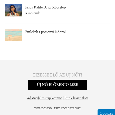
Frida Kahlo: A törött oszlop
Kincseink
Emlékek a pozsonyi Lidóról
FIZESSE ELŐ AZ ÚJ NŐT!
ÚJ NŐ ELŐRENDELÉSE
|
Adatvédelmi tájékoztató
Sütik használata
WEB DESIGN
:
EPIX TECHNOLOGY
Cookies