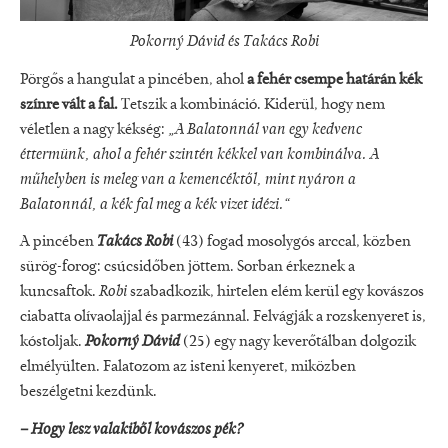
Pokorný Dávid és Takács Robi
Pörgős a hangulat a pincében, ahol
a fehér csempe határán kék
színre vált a fal.
Tetszik a kombináció. Kiderül, hogy nem
véletlen a nagy kékség:
„A Balatonnál van egy kedvenc
éttermünk, ahol a fehér szintén kékkel van kombinálva. A
műhelyben is meleg van a kemencéktől, mint nyáron a
Balatonnál, a kék fal meg a kék vizet idézi.“
A pincében
Takács Robi
(43) fogad mosolygós arccal, közben
sürög-forog: csúcsidőben jöttem. Sorban érkeznek a
kuncsaftok.
Robi
szabadkozik, hirtelen elém kerül egy kovászos
ciabatta olívaolajjal és parmezánnal. Felvágják a rozskenyeret is,
kóstoljak.
Pokorný Dávid
(25) egy nagy keverőtálban dolgozik
elmélyülten. Falatozom az isteni kenyeret, miközben
beszélgetni kezdünk.
– Hogy lesz valakiből kovászos pék?