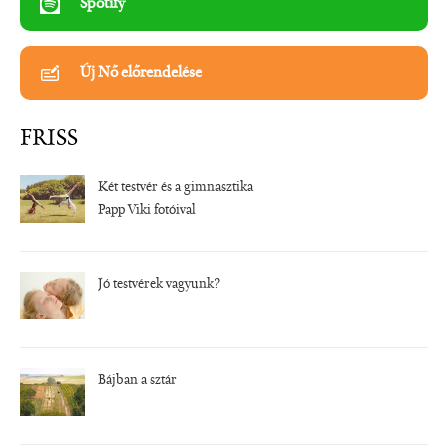
Spotify
Új Nő előrendelése
FRISS
Két testvér és a gimnasztika
Papp Viki fotóival
Jó testvérek vagyunk?
Bájban a sztár