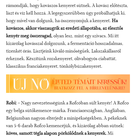
rámondják, hogy kovászos kenyeret sütnek. A kovász előtészta,
liszt és víz kell hozzá. A legegyszerűbben úgy próbálhatjuk ki,
hogy mivel van dolgunk, ha összenyomjuk a kenyeret.
Ha
kovászos, akkor visszaugrik az eredeti állapotába, az élesztős
kenyér meg összeragad,
olyan lesz, mint egy szivacs. Mi itt
kizárólag kovásszal dolgozunk, a fermentáció hosszadalmas,
tizenkét órás. Lisztjeink kiváló minőségűek, Lakszakállasról
érkeznek. Készítünk rozskenyeret, olívabogyós ciabattát,
klasszikus franciakenyeret, tönkölybúzakenyeret.
Robi:
– Nagy nevezetességünk a Rofcóban sült kenyér! A Rofco
egy belga sütőkemence-márka. Franciaországban, Angliában,
Belgiumban nagyon elterjedt a minipékségekben. A pékeknek
van 5-6 darab Rofco kemencéjük, és kizárólag abban sütnek:
köves, samott tégla alapon pörkölődnek a kenyerek.
Mi