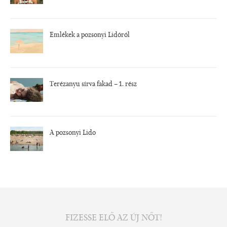
Emlékek a pozsonyi Lidóról
Terézanyu sírva fakad – 1. rész
A pozsonyi Lido
FIZESSE ELŐ AZ ÚJ NŐT!