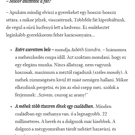
– Mikor díszítitek a fát?
– Apukám mindig elviszi a gyerekeket egy hosszú-hosszú
sétára, s mikor jelzek, visszatérnek. Többféle fát kipróbáltunk,
de végül a sűrű lucfenyő lett a kedvenc. Ez emlékeztet
leginkább gyerekkorom fehér karácsonyaira...
Ezért szerettem bele –
mondja
Asbóth Szandra
. – Számomra
a méhészkedés csupa idill. Azt szoktam mondani, hogy ez
egy elegáns munka. Nincs állatszag, nem vagyunk
koszosak, maximum a méztől ragadunk (széles mosoly). A
méhek zümmögésén kívül itt mást nemigen hallani. Mikor
elkezdünk pergetni, és jön az első csepp méz, szólok a
férjemnek: „Szívem, csurog az arany!”
A méhek több tízezren élnek egy családban.
Minden
családban egy méhanya van, ő a legnagyobb, 22
milliméteres. A herék és a dolgozók már kisebbek. A
dolgozó a mézgyomrában tárolt nektárt hazaviszi, és