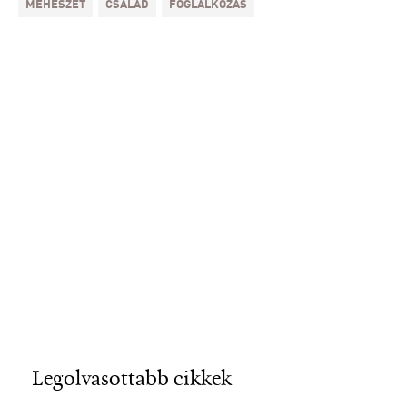
MÉHÉSZET
CSALÁD
FOGLALKOZÁS
Legolvasottabb cikkek