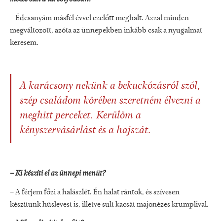
– Édesanyám másfél évvel ezelőtt meghalt. Azzal minden
megváltozott, azóta az ünnepekben inkább csak a nyugalmat
keresem.
A karácsony nekünk a bekuckózásról szól,
szép családom körében szeretném élvezni a
meghitt perceket. Kerülöm a
kényszervásárlást és a hajszát.
– Ki készíti el az ünnepi menüt?
– A férjem főzi a halászlét. Én halat rántok, és szívesen
készítünk húslevest is, illetve sült kacsát majonézes krumplival.