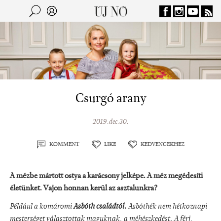
Jump to navigation
Keresés
Kereső
Csurgó arany
2019.dec.30.
KOMMENT
LIKE
KEDVENCEKHEZ
A mézbe mártott ostya a karácsony jelképe. A méz megédesíti
életünket. Vajon honnan kerül az asztalunkra?
Például a komáromi
Asbóth családtól.
Asbóthék nem hétköznapi
mesterséget választottak maguknak, a méhészkedést. A férj,