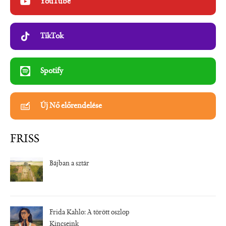
YouTube
TikTok
Spotify
Új Nő előrendelése
FRISS
Bájban a sztár
Frida Kahlo: A törött oszlop
Kincseink