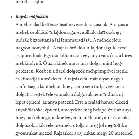
betölti a sejtbe.
Rajzás májusban
A méhcsalád kettéosztását nevezzük rajzásnak. A rajzás a
méhek öröklődő tulajdonsága, évmilliók alatt csak így
tudták biztosítani a faj fennmaradását. A méhek élete
nagyon bonyolult. A rajzás öröklött tulajdonságuk, ezzel
szaporodnak. Egy családban csak egy anya van: ő az a híres
méhkirálynő. Ő az, akinek nincs más dolga, mint hogy
petézzen. Közben a fiatal dolgozók méhpempővel etetik,
és kihordják a székletét. A rajzás előtt már olyan nagy a
zsúfoltság a kaptárban, hogy senki sem tudja végezni a
dolgát: a sejtek tele vannak, a dolgozók nem tudnak új
lépet építeni, az anya petézni. Erre a család hamar elkezd
anyabölcsőket építeni, amelyekbe még belepetézik az anya,
hogy ha ő elmegy, akkor legyen új méhkirálynő – és azok a
dolgozók, akik vele mennek, utoljára még jól megtöltik a
gyomrukat mézzel.Rajzáskor a raj ritkán megy 20 méternél