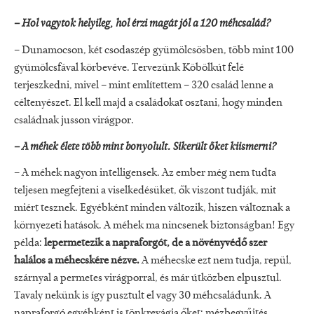
– Hol vagytok helyileg, hol érzi magát jól a 120 méhcsalád?
– Dunamocson, két csodaszép gyümölcsösben, több mint 100
gyümölcsfával körbevéve. Tervezünk Köbölkút felé
terjeszkedni, mivel – mint említettem – 320 család lenne a
céltenyészet. El kell majd a családokat osztani, hogy minden
családnak jusson virágpor.
– A méhek élete több mint bonyolult. Sikerült őket kiismerni?
– A méhek nagyon intelligensek. Az ember még nem tudta
teljesen megfejteni a viselkedésüket, ők viszont tudják, mit
miért tesznek. Egyébként minden változik, hiszen változnak a
környezeti hatások. A méhek ma nincsenek biztonságban! Egy
példa:
lepermetezik a napraforgót, de a növényvédő szer
halálos a méhecskére nézve.
A méhecske ezt nem tudja, repül,
szárnyal a permetes virágporral, és már útközben elpusztul.
Tavaly nekünk is így pusztult el vagy 30 méhcsaládunk. A
napraforgó egyébként is tönkrevágja őket: mézbegyűjtés