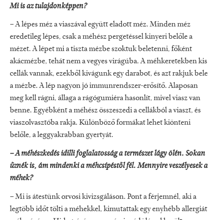
Mi is az tulajdonképpen?
– A lépes méz a viaszával együtt eladott méz. Minden méz
eredetileg lépes, csak a méhész pergetéssel kinyeri belőle a
mézet. A lépet mi a tiszta mézbe szoktuk beletenni, főként
akácmézbe, tehát nem a vegyes virágúba. A méhkeretekben kis
cellák vannak, ezekből kivágunk egy darabot, és azt rakjuk bele
a mézbe. A lép nagyon jó immunrendszer-erősítő. Alaposan
meg kell rágni, állaga a rágógumiéra hasonlít, mivel viasz van
benne. Egyébként a méhész összeszedi a cellákból a viaszt, és
viaszolvasztóba rakja. Különböző formákat lehet kiönteni
belőle, a leggyakrabban gyertyát.
– A méhészkedés idilli foglalatosság a természet lágy ölén. Sokan
űznék is, ám mindenki a méhcsípéstől fél. Mennyire veszélyesek a
méhek?
– Mi is átestünk orvosi kivizsgáláson. Pont a férjemnél, aki a
legtöbb időt tölti a méhekkel, kimutattak egy enyhébb allergiát