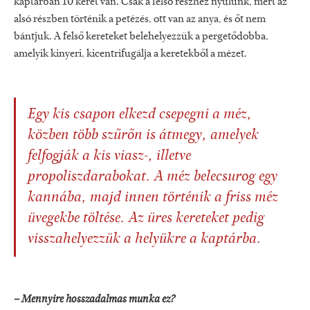
kaptárban 10 keret van. Csak a felső részhez nyúlunk, mert az
alsó részben történik a petézés, ott van az anya, és őt nem
bántjuk. A felső kereteket belehelyezzük a pergetődobba,
amelyik kinyeri, kicentrifugálja a keretekből a mézet.
Egy kis csapon elkezd csepegni a méz,
közben több szűrőn is átmegy, amelyek
felfogják a kis viasz-, illetve
propoliszdarabokat. A méz belecsurog egy
kannába, majd innen történik a friss méz
üvegekbe töltése. Az üres kereteket pedig
visszahelyezzük a helyükre a kaptárba.
– Mennyire hosszadalmas munka ez?