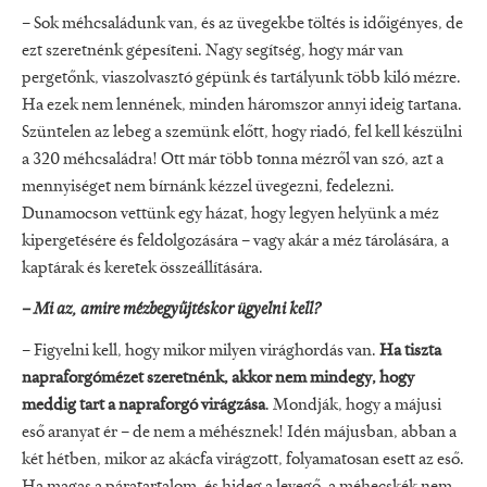
– Sok méhcsaládunk van, és az üvegekbe töltés is időigényes, de
ezt szeretnénk gépesíteni. Nagy segítség, hogy már van
pergetőnk, viaszolvasztó gépünk és tartályunk több kiló mézre.
Ha ezek nem lennének, minden háromszor annyi ideig tartana.
Szüntelen az lebeg a szemünk előtt, hogy riadó, fel kell készülni
a 320 méhcsaládra! Ott már több tonna mézről van szó, azt a
mennyiséget nem bírnánk kézzel üvegezni, fedelezni.
Dunamocson vettünk egy házat, hogy legyen helyünk a méz
kipergetésére és feldolgozására – vagy akár a méz tárolására, a
kaptárak és keretek összeállítására.
– Mi az, amire mézbegyűjtéskor ügyelni kell?
– Figyelni kell, hogy mikor milyen virághordás van.
Ha tiszta
napraforgómézet szeretnénk, akkor nem mindegy, hogy
meddig tart a napraforgó virágzása
. Mondják, hogy a májusi
eső aranyat ér – de nem a méhésznek! Idén májusban, abban a
két hétben, mikor az akácfa virágzott, folyamatosan esett az eső.
Ha magas a páratartalom, és hideg a levegő, a méhecskék nem