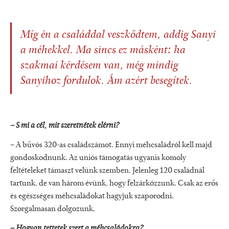
Míg én a családdal veszkődtem, addig Sanyi
a méhekkel. Ma sincs ez másként: ha
szakmai kérdésem van, még mindig
Sanyihoz fordulok. Ám azért besegítek.
– S mi a cél, mit szeretnétek elérni?
– A bűvös 320-as családszámot. Ennyi méhcsaládról kell majd
gondoskodnunk. Az uniós támogatás ugyanis komoly
feltételeket támaszt velünk szemben. Jelenleg 120 családnál
tartunk, de van három évünk, hogy felzárkózzunk. Csak az erős
és egészséges méhcsaládokat hagyjuk szaporodni.
Szorgalmasan dolgozunk.
– Hogyan tettetek szert a méhcsaládokra?