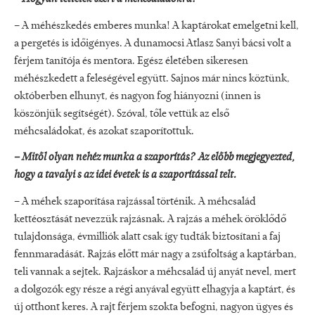
– A méhészkedés emberes munka! A kaptárokat emelgetni kell,
a pergetés is időigényes. A dunamocsi Atlasz Sanyi bácsi volt a
férjem tanítója és mentora. Egész életében sikeresen
méhészkedett a feleségével együtt. Sajnos már nincs köztünk,
októberben elhunyt, és nagyon fog hiányozni (innen is
köszönjük segítségét). Szóval, tőle vettük az első
méhcsaládokat, és azokat szaporítottuk.
– Mitől olyan nehéz munka a szaporítás? Az előbb megjegyezted,
hogy a tavalyi s az idei évetek is a szaporítással telt.
– A méhek szaporítása rajzással történik. A méhcsalád
kettéosztását nevezzük rajzásnak. A rajzás a méhek öröklődő
tulajdonsága, évmilliók alatt csak így tudták biztosítani a faj
fennmaradását. Rajzás előtt már nagy a zsúfoltság a kaptárban,
teli vannak a sejtek. Rajzáskor a méhcsalád új anyát nevel, mert
a dolgozók egy része a régi anyával együtt elhagyja a kaptárt, és
új otthont keres. A rajt férjem szokta befogni, nagyon ügyes és