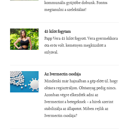
kommunális gyűjtőbe dobunk. Fontos
megtanulni a szelektálást!
45 kilót fogytam
Papp Vera 45 kilót fogyott. Vera gyermekkora
óta erős volt, keményen megküzdött a
súlyával.
Az Ivermectin csodája
Mindenki már hajnalban a gép előtt ül, hogy
oltásra regisztráljon. Oltóanyag pedig nincs.
Azonban végre elkezdték adni az
Ivermectint a betegeknek – a hírek szerint
stabilizálja az állapotot. Miben rejlik az
Ivermectin csodája?