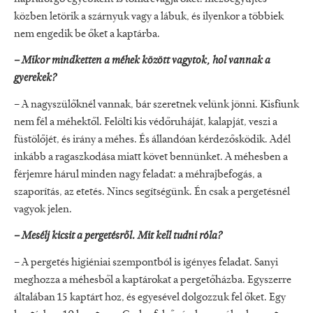
közben letörik a szárnyuk vagy a lábuk, és ilyenkor a többiek
nem engedik be őket a kaptárba.
– Mikor mindketten a méhek között vagytok, hol vannak a
gyerekek?
– A nagyszülőknél vannak, bár szeretnek velünk jönni. Kisfiunk
nem fél a méhektől. Felölti kis védőruháját, kalapját, veszi a
füstölőjét, és irány a méhes. És állandóan kérdezősködik. Adél
inkább a ragaszkodása miatt követ bennünket. A méhesben a
férjemre hárul minden nagy feladat: a méhrajbefogás, a
szaporítás, az etetés. Nincs segítségünk. Én csak a pergetésnél
vagyok jelen.
– Mesélj kicsit a pergetésről. Mit kell tudni róla?
– A pergetés higiéniai szempontból is igényes feladat. Sanyi
meghozza a méhesből a kaptárokat a pergetőházba. Egyszerre
általában 15 kaptárt hoz, és egyesével dolgozzuk fel őket. Egy