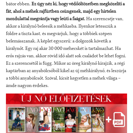
bátor ebben.
Ez úgy néz ki, hogy védőöltözetben megközelíti a
fát, ahol a méhek rajfürtben csüngenek, majd egy hirtelen
mozdulattal megrántja vagy leüti a faágat.
Ha szerencséje van,
akkor a királynő beleesik a méhkasba. Ilyenkor letesszük a
földre a tiszta kast, és megvárjuk, hogy a többiek szépen
belemásszanak. A képlet egyszerű: a dolgozók követik a
királynőt. Egy raj akár 30 000 méhecskét is tartalmazhat. Ha
erős rajzás van, akkor rövid idő alatt sok családot be lehet fogni.
Ez a szerencsétől is függ. Mikor az öreg királynő kirajzik, a régi
kaptárban az anyabölcsőből kikel az új méhkirálynő, és leszúrja
a többi anyabölcsőt. Szóval, kicsit kegyetlen a méhek világa –
ámde nagyon érdekes.