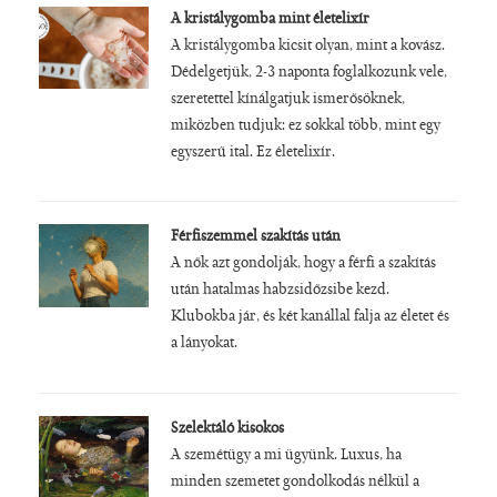
A kristálygomba mint életelixír
A kristálygomba kicsit olyan, mint a kovász.
Dédelgetjük, 2-3 naponta foglalkozunk vele,
szeretettel kínálgatjuk ismerősöknek,
miközben tudjuk: ez sokkal több, mint egy
egyszerű ital. Ez életelixír.
Férfiszemmel szakítás után
A nők azt gondolják, hogy a férfi a szakítás
után hatalmas habzsidőzsibe kezd.
Klubokba jár, és két kanállal falja az életet és
a lányokat.
Szelektáló kisokos
A szemétügy a mi ügyünk. Luxus, ha
minden szemetet gondolkodás nélkül a