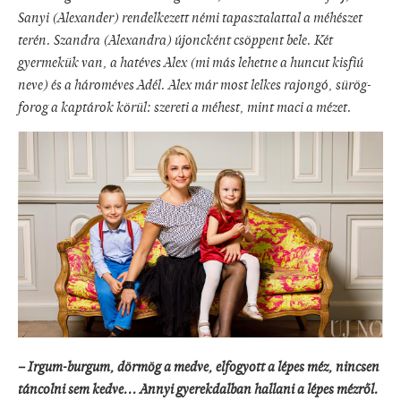
Sanyi (Alexander) rendelkezett némi tapasztalattal a méhészet
terén. Szandra (Alexandra) újoncként csöppent bele. Két
gyermekük van, a hatéves Alex (mi más lehetne a huncut kisfiú
neve) és a hároméves Adél. Alex már most lelkes rajongó, sürög-
forog a kaptárok körül: szereti a méhest, mint maci a mézet.
– Irgum-burgum, dörmög a medve, elfogyott a lépes méz, nincsen
táncolni sem kedve... Annyi gyerekdalban hallani a lépes mézről.