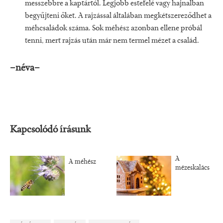
messzebbre a kaptártól. Legjobb estefelé vagy hajnalban
begyűjteni őket. A rajzással általában megkétszereződhet a
méhcsaládok száma. Sok méhész azonban ellene próbál
tenni, mert rajzás után már nem termel mézet a család.
–néva–
Kapcsolódó írásunk
A
A méhész
mézeskalács