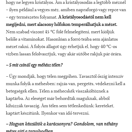
hogy ne legyen kristályos. Ám a kristályosodás a legtöbb méznél
– ilyen például a vegyes méz, amiben napraforgó vagy repce van
– egy természetes folyamat.
A kristályosodástól nem kell
megijedni, mert alacsony hőfokon temperálhatjuk a mézet.
Nem szabad viszont 45 °C fölé felmelegíteni, mert kiöljük
belőle a vitaminokat. Hasonlóan a forró teába sem ajánlatos
mézet rakni. A folyós állagot úgy érhetjük el, hogy 40 °C-os
vízben lassan felolvasztjuk, vagy akár sütőbe rakjuk pár órára.
– S mit csinál egy méhész télen?
– Úgy mondják, hogy télen megpihen. Tavasztól őszig intenzív
munka folyik a méhesben: rajzás van, pergetés, védekezni kell a
betegségek ellen. Télen a méhecskék visszaköltöznek a
kaptárba. Az eleséget már behordták maguknak, abból
kihúzzák tavaszig. Ám télen sem tétlenkedünk: kereteket,
kaptárt készítünk. Ilyenkor van idő tervezni.
– Hogyan készültök a karácsonyra? Gondolom, van néhány
mézes süti a tarsolyodban.