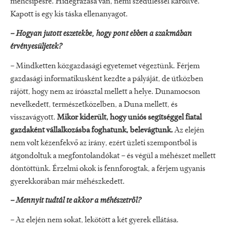
méhcsípésre. Hidegrázása van, némi szédüléssel karöltve.
Kapott is egy kis táska ellenanyagot.
– Hogyan jutott eszetekbe, hogy pont ebben a szakmában
érvényesüljetek?
– Mindketten közgazdasági egyetemet végeztünk. Férjem
gazdasági informatikusként kezdte a pályáját, de útközben
rájött, hogy nem az íróasztal mellett a helye. Dunamocson
nevelkedett, természetközelben, a Duna mellett, és
visszavágyott.
Mikor kiderült, hogy uniós segítséggel fiatal
gazdaként vállalkozásba foghatunk, belevágtunk.
Az elején
nem volt kézenfekvő az irány, ezért üzleti szempontból is
átgondoltuk a megfontolandókat – és végül a méhészet mellett
döntöttünk. Érzelmi okok is fennforogtak, a férjem ugyanis
gyerekkorában már méhészkedett.
– Mennyit tudtál te akkor a méhészetről?
– Az elején nem sokat, lekötött a két gyerek ellátása.