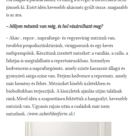
jönnek ki. Ezért idén kevesebb akácméz gyűlt össze, magasabb
is az ára.
– Milyen mézetek van még, és hol vásárolható meg?
– Akác-, repce-, napraforgó- és vegyesvirág-mézünk van,
továbbá propolisztinktúránk, virágporunk és egy kevés
méhpempőnk. Készítünk ízesített mézeket: a vaníliás, a csilis, a
fahéjas is megtalálható a repertoárunkban. Személyes
kedvencem a napraforgóméz, amely szinte kacsazsír állagú és
gyönyörű sárga színe van. Férjem kedvence a repceméz, amely
már kemény és fehér. Mézünket kisebb üzletekben és
bioboltokban terjesztjük. A kisüzletek ajánlás útján találnak
ránk.Mivel idén a szaporításra fektettük a hangsúlyt, kevesebb
mézünk van. Ugyanis rajzás után a családok már nem
mézelnek.
(
www.asbothbeefarm.sk
)