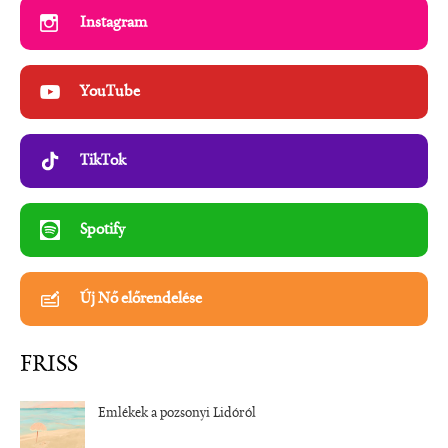
Instagram
YouTube
TikTok
Spotify
Új Nő előrendelése
FRISS
Emlékek a pozsonyi Lidóról