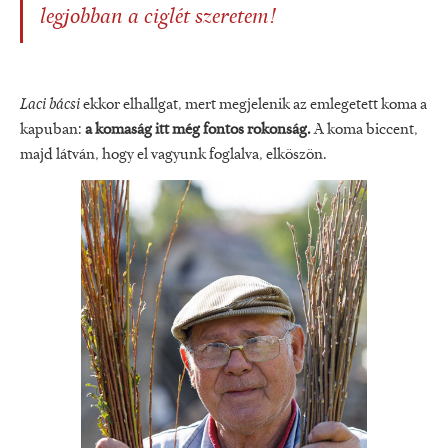
legjobban a ciglét szeretem!
Laci bácsi
ekkor elhallgat, mert megjelenik az emlegetett koma a
kapuban:
a komaság itt még fontos rokonság.
A koma biccent,
majd látván, hogy el vagyunk foglalva, elköszön.