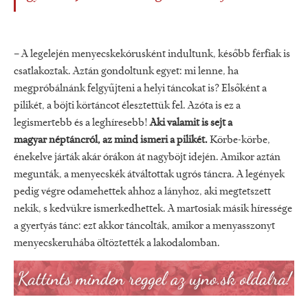
– A legelején menyecskekórusként indultunk, később férfiak is
csatlakoztak. Aztán gondoltunk egyet: mi lenne, ha
megpróbálnánk felgyűjteni a helyi táncokat is? Elsőként a
pilikét, a böjti körtáncot élesztettük fel. Azóta is ez a
legismertebb és a leghíresebb!
Aki valamit is sejt a
magyar néptáncról, az mind ismeri a pilikét.
Körbe-körbe,
énekelve járták akár órákon át nagyböjt idején. Amikor aztán
megunták, a menyecskék átváltottak ugrós táncra. A legények
pedig végre odamehettek ahhoz a lányhoz, aki megtetszett
nekik, s kedvükre ismerkedhettek. A martosiak másik híressége
a gyertyás tánc: ezt akkor táncolták, amikor a menyasszonyt
menyecskeruhába öltöztették a lakodalomban.