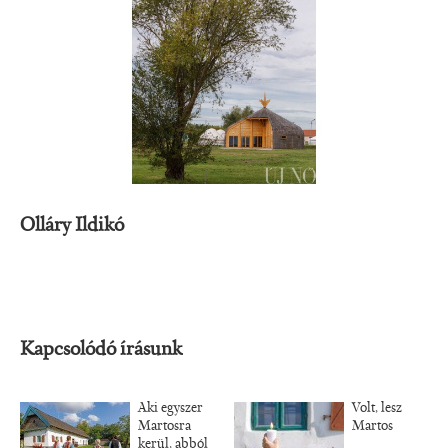
Olláry Ildikó
Kapcsolódó írásunk
Aki egyszer
Volt, lesz
Martosra
Martos
kerül, abból