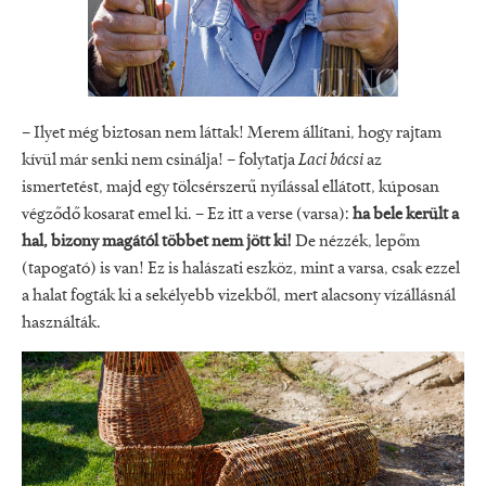
– Ilyet még biztosan nem láttak! Merem állítani, hogy rajtam
kívül már senki nem csinálja! – folytatja
Laci bácsi
az
ismertetést, majd egy tölcsérszerű nyílással ellátott, kúposan
végződő kosarat emel ki. – Ez itt a verse (varsa):
ha bele került a
hal, bizony magától többet nem jött ki!
De nézzék, lepőm
(tapogató) is van! Ez is halászati eszköz, mint a varsa, csak ezzel
a halat fogták ki a sekélyebb vizekből, mert alacsony vízállásnál
használták.