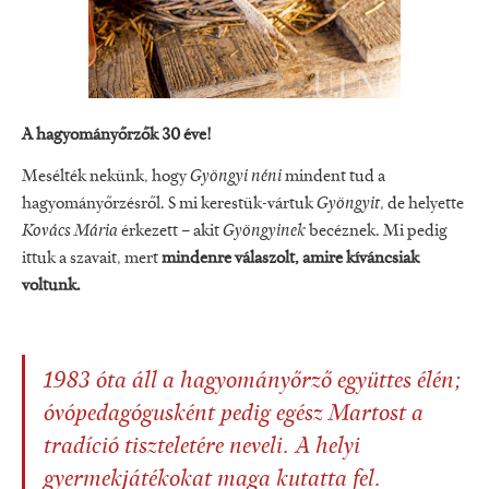
A hagyományőrzők 30 éve!
Mesélték nekünk, hogy
Gyöngyi néni
mindent tud a
hagyományőrzésről. S mi kerestük-vártuk
Gyöngyit
, de helyette
Kovács Mária
érkezett – akit
Gyöngyinek
becéznek. Mi pedig
ittuk a szavait, mert
mindenre válaszolt, amire kíváncsiak
voltunk.
1983 óta áll a hagyományőrző együttes élén;
óvópedagógusként pedig egész Martost a
tradíció tiszteletére neveli. A helyi
gyermekjátékokat maga kutatta fel.