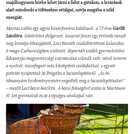
majdhogynem körbe lehet járni a falut a gátakon, a lezárások
alatt mindenki a töltéseken sétálgat, szívja magába a zöld
energiát.
Martos szélén egy ügyes kosárfonóra találtunk: a 72 éves
Garlík
Lászlóra
. Gátőrként dolgozott, kosarat fonni egy évtizede tanult
meg komája édesapjától. Laci bácsiék családtörténete kalandos:
ő maga Csehországban született, deportált szülők gyermekeként.
Édesanyja magyarországi származású szlovák volt: mivel ismerte
a nyelvet, összefogott más kitelepített családokkal, s együtt
petíciót nyújtottak be Prágába a hazatelepítésről. „Az én
édesanyám kezdeményezésére engedték meg a hazatelepítéseket!”
– meséli Laci bácsi büszkén. A bácsi feleségével azóta is Martoson
él: két gyermekük és öt szépséges unokájuk van.