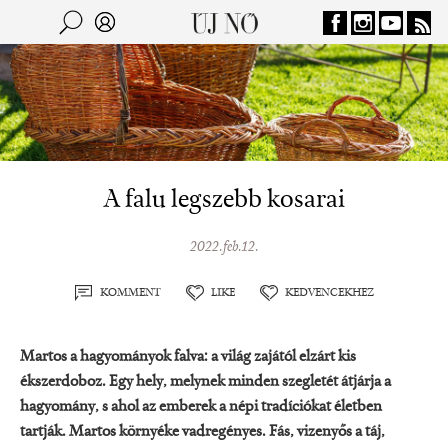
Jump to navigation
Keresés
Kereső
A falu legszebb kosarai
2022.feb.12.
KOMMENT
LIKE
KEDVENCEKHEZ
Martos a hagyományok falva: a világ zajától elzárt kis
ékszerdoboz. Egy hely, melynek minden szegletét átjárja a
hagyomány, s ahol az emberek a népi tradíciókat életben
tartják. Martos környéke vadregényes. Fás, vizenyős a táj,