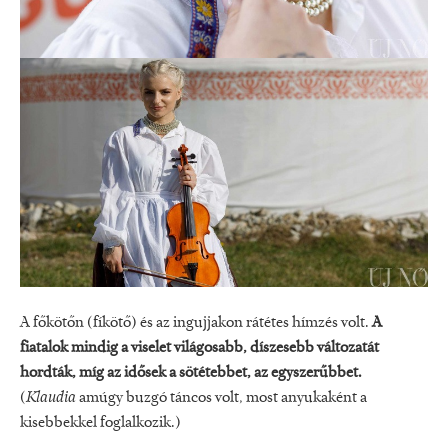
A főkötőn (fíkötő) és az ingujjakon rátétes hímzés volt.
A
fiatalok mindig a viselet világosabb, díszesebb változatát
hordták, míg az idősek a sötétebbet, az egyszerűbbet.
(
Klaudia
amúgy buzgó táncos volt, most anyukaként a
kisebbekkel foglalkozik.)