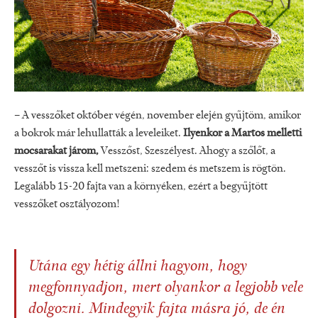
– A vesszőket október végén, november elején gyűjtöm, amikor
a bokrok már lehullatták a leveleiket.
Ilyenkor a Martos melletti
mocsarakat járom,
Vesszőst, Szeszélyest. Ahogy a szőlőt, a
vesszőt is vissza kell metszeni: szedem és metszem is rögtön.
Legalább 15-20 fajta van a környéken, ezért a begyűjtött
vesszőket osztályozom!
Utána egy hétig állni hagyom, hogy
megfonnyadjon, mert olyankor a legjobb vele
dolgozni. Mindegyik fajta másra jó, de én