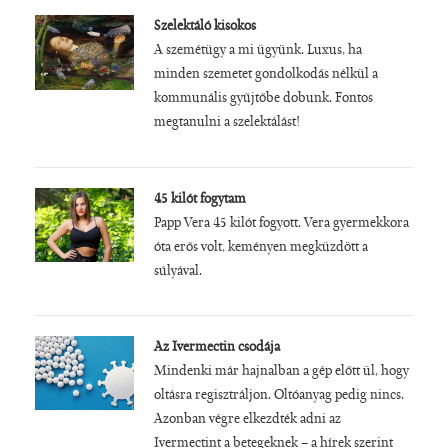
Szelektáló kisokos
A szemétügy a mi ügyünk. Luxus, ha
minden szemetet gondolkodás nélkül a
kommunális gyűjtőbe dobunk. Fontos
megtanulni a szelektálást!
45 kilót fogytam
Papp Vera 45 kilót fogyott. Vera gyermekkora
óta erős volt, keményen megküzdött a
súlyával.
Az Ivermectin csodája
Mindenki már hajnalban a gép előtt ül, hogy
oltásra regisztráljon. Oltóanyag pedig nincs.
Azonban végre elkezdték adni az
Ivermectint a betegeknek – a hírek szerint