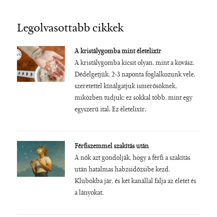
Legolvasottabb cikkek
A kristálygomba mint életelixír
A kristálygomba kicsit olyan, mint a kovász.
Dédelgetjük, 2-3 naponta foglalkozunk vele,
szeretettel kínálgatjuk ismerősöknek,
miközben tudjuk: ez sokkal több, mint egy
egyszerű ital. Ez életelixír.
Férfiszemmel szakítás után
A nők azt gondolják, hogy a férfi a szakítás
után hatalmas habzsidőzsibe kezd.
Klubokba jár, és két kanállal falja az életet és
a lányokat.