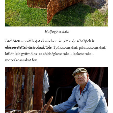
Halfogó eszköz
Laci bácsi
a portékáját vásárokon árusítja, de
a helyiek is
előszeretettel vásárolnak tőle.
Tyúkkosarakat, piknikkosarakat,
különféle gyümölcs- és zöldségkosarakat, fáskosarakat,
mózeskosarakat fon.