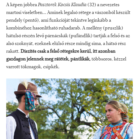
A képen jobbra
Pasztorek Kocsis Klaudia
(32) a nevezetes
martosi viseletben... Aminek legalsó rétege a vászonból készült
pendely (pentő), ami funkcióját tekintve leginkább a
kombinéhoz hasonlítható ruhadarab. A mellény (pruszlik)
hátulsó részén lévő párnácskák (pufándlik) tartják a felső és az
alsó szoknyát, ezeknek elülső része mindig sima, a hátsó rész
rakott.
Díszítés csak a felső rétegekre kerül, itt azonban
gazdagon jelennek meg rátétek, pántlikák,
többsoros, kézzel
varrott tökmagok, csipkék.