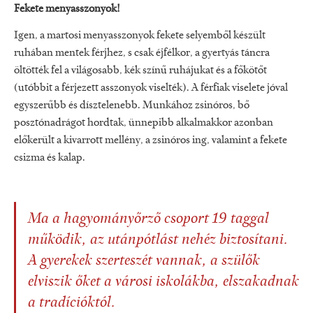
Fekete menyasszonyok!
Igen, a martosi menyasszonyok fekete selyemből készült
ruhában mentek férjhez, s csak éjfélkor, a gyertyás táncra
öltötték fel a világosabb, kék színű ruhájukat és a főkötőt
(utóbbit a férjezett asszonyok viselték). A férfiak viselete jóval
egyszerűbb és dísztelenebb. Munkához zsinóros, bő
posztónadrágot hordtak, ünnepibb alkalmakkor azonban
előkerült a kivarrott mellény, a zsinóros ing, valamint a fekete
csizma és kalap.
Ma a hagyományőrző csoport 19 taggal
működik, az utánpótlást nehéz biztosítani.
A gyerekek szerteszét vannak, a szülők
elviszik őket a városi iskolákba, elszakadnak
a tradícióktól.