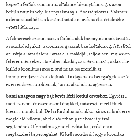
képest a férfiak számára az általános bizonytalanság, s azon
belül a munkahelyi bizonytalanság a fő veszélyforrás. Valamint
a demoralizálódás, a kiszámíthatatlan jövő, az élet értelmébe
vetett hit hiánya.
A fel­mérések szerint azok a férfiak, akik bizony­talannak érezték
a munkahelyüket, három­szor gyakrabban haltak meg. A férfitól
azt várja a társadalom: tartsa el a családját, teljesítsen, mutasson
fel eredménye­ket. Ha ebben akadályoz­va érzi magát, akkor ala­
kul ki a krónikus stressz, ami miatt össze­omlik az
immunrendszer, és alakulnak ki a daganatos betegségek, a szív­
és érrendsze­ri problémák, jön az alkohol, az agresszió.
S ami a nagyon nagy baj: kevés fér­fi fordul orvoshoz.
Egyrészt,
mert ez nem fér össze az önképükkel, másrészt, mert félnek
kiesni a munkából. De ha fordulnának, akkor sincs nálunk erre
megfelelő hálózat, ahol elsősorban pszichote­rápiával
segítenének átformálni a gondol­kodásukat, erősíteni a
megküzdési képességüket. Ki kell mon­dani, hogy a krónikus