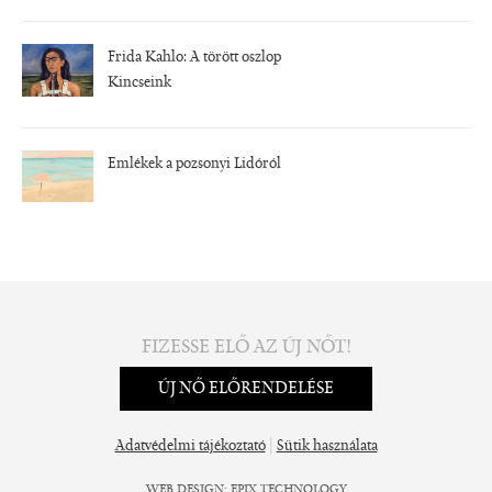
Frida Kahlo: A törött oszlop
Kincseink
Emlékek a pozsonyi Lidóról
FIZESSE ELŐ AZ ÚJ NŐT!
ÚJ NŐ ELŐRENDELÉSE
|
Adatvédelmi tájékoztató
Sütik használata
WEB DESIGN
:
EPIX TECHNOLOGY