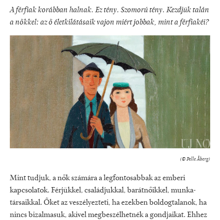
A férfiak korábban halnak. Ez tény. Szomorú tény. Kezdjük talán
a nők­kel: az ő életkilátásaik vajon miért jobbak, mint a férfiakéi?
(© Pelle Åberg)
Mint tudjuk, a nők számára a leg­fontosabbak az emberi
kapcsolatok. Fér­jükkel, családjukkal, barátnőikkel, munka­
társaikkal. Őket az veszélyezteti, ha ezek­ben boldogtalanok, ha
nincs bizalmasuk, akivel megbeszélhetnék a gondjaikat. Eh­hez