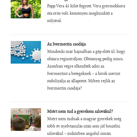
Papp Vera 45 kilót fogyott. Vera gyermekkora
óta erős volt, keményen megküzdött a
súlyával.
Az Ivermectin csodája
Mindenki már hajnalban a gép előtt ül, hogy
oltásra regisztráljon. Oltóanyag pedig nincs.
Azonban végre elkezdték adni az
Ivermectint a betegeknek – a hírek szerint
stabilizálja az állapotot. Miben rejlik az
Ivermectin csodája?
Miért nem tud a gyerekem szlovákul?
Miért nem tudnak a magyar gyerekek még
több év nyelvtanulás után sem jól beszélni
szlovákul – miközben angolul simán