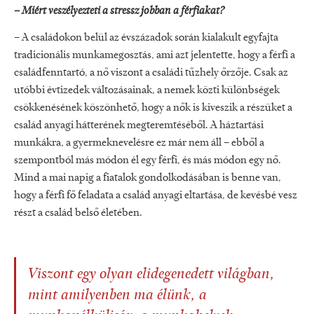
– Miért veszélyezteti a stressz jobban a férfiakat?
– A családokon belül az évszáza­dok során kialakult egyfajta
tradici­onális munkamegosztás, ami azt je­lentette, hogy a férfi a
családfenntar­tó, a nő viszont a családi tűzhely őrző­je. Csak az
utóbbi évtizedek változásainak, a nemek közti különbségek
csök­kenésének köszönhető, hogy a nők is kiveszik a részüket a
család anyagi hát­terének megteremtéséből. A háztartási
munkákra, a gyermeknevelésre ez már nem áll – ebből a
szempontból más módon él egy férfi, és más módon egy nő.
Mind a mai napig a fiatalok gon­dolkodásában is benne van,
hogy a fér­fi fő feladata a család anyagi eltartá­sa, de kevésbé vesz
részt a család belső életében.
Viszont egy olyan elidege­nedett világban,
mint amilyenben ma élünk, a