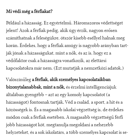
Mi védi még a férfiakat?
Pél­dául a házasság. Ez egyértelmű. Három­szoros védettséget
jelent! Azok a férfi­ak pedig, akik úgy érzik, nagyon erősen
számíthatnak a feleségükre, ötször kisebb eséllyel halnak meg
korán. Érdekes, hogy a férfiak amúgy is nagyobb arányban tart­
ják jónak a házasságukat, mint a nők, és az is, hogy ez a
védőfaktor csak a házas­ságra vonatkozik, az élettársi
kapcsolatok­ra már nem. (Ezt mutatják a nemzetközi adatok.)
Valószínűleg
a férfiak, akik sze­mélyes kapcsolataikban
bizonytalanab­bak, mint a nők,
és érzelmi intelligenciá­juk
általában gyengébb – azt az egy ko­moly kapcsolatot (a
házasságot) fontos­nak tartják. Véd a család, a sport, a hit és a
közösségek is. És a magasabb iskolai végzettség is, de érdekes
módon csak a férfiak eseté­ben. A magasabb végzettségű férfi
jobb házasságot köt, megtanulja megolda­ni a nehezebb
helyzeteket, és a sok isko­latárs, a több személyes kapcsolat is se­