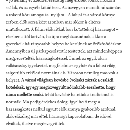
– Jó néhány évtizeddel ezelőttig még erősek voltak a rokoni
szálak, és az egyéb kötődések. Az özvegyen ma­radt nő számára
a rokoni kör támoga­tást nyújtott. A falusi és a városi környe­
zetben élők sorsa közt azonban már ak­kor is eltérés
mutatkozott. A falun élők ritkábban kötöttek új házasságot –
rész­ben attól tartván, ha újra megházasod­nak, akkor a
gyerekeik hátrányosabb helyzetbe kerülnek az örökösödéskor.
Amennyiben új párkapcsolatot létesítet­tek, azt mindenképpen
megpecsételték házasságkötéssel. Ennek az egyik oka a
vallásosság: igyekeztek megfelelni az egyház és a falusi világ
szigorúbb erköl­csi normáinak is. Városon némileg más volt a
helyzet.
A városi világban kevésbé (voltak) zártak a családi
kötelékek, így egy megözvegyült nő inkább érezhette, hogy
nincs mellette senki,
tehát kevés­bé hatottak a tradicionális
normák. Ma pedig érdekes dolog figyelhető meg: a
házasságkötés nélkül együtt élők aránya gyakoribb azoknál,
akik előzőleg már éltek házassági kapcsolatban, de idővel
elváltak, illetve megözvegyültek.