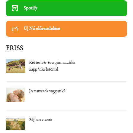
Spotify
Új Nő előrendelése
FRISS
Két testvér és a gimnasztika
Papp Viki fotóival
Jó testvérek vagyunk?
Bájban a sztár