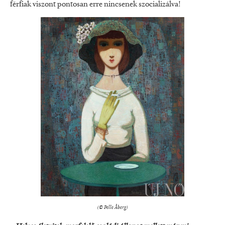
férfiak vi­szont pontosan erre nincsenek szocializálva!
(© Pelle Åberg)