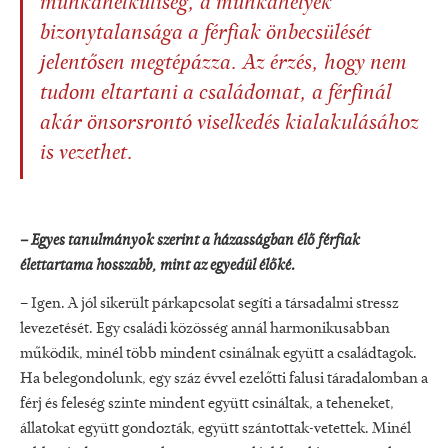
munkanélküliség, a munkahe­lyek
bizonytalansága a férfiak önbecsü­lését
jelentősen megtépázza. Az érzés, hogy nem
tudom eltartani a családo­mat, a férfinál
akár önsorsrontó visel­kedés kialakulásához
is vezethet.
– Egyes tanulmányok szerint a házasságban élő férfiak
élettartama hosszabb, mint az egyedül élőké.
– Igen. A jól sikerült párkapcso­lat segíti a társadalmi stressz
leve­zetését. Egy családi közösség annál harmonikusabban
működik, minél több mindent csinálnak együtt a családtagok.
Ha belegondolunk, egy száz évvel ezelőtti falusi táradalomban a
férj és feleség szinte mindent együtt csináltak, a teheneket,
állatokat együtt gondozták, együtt szántottak-­vetettek. Minél