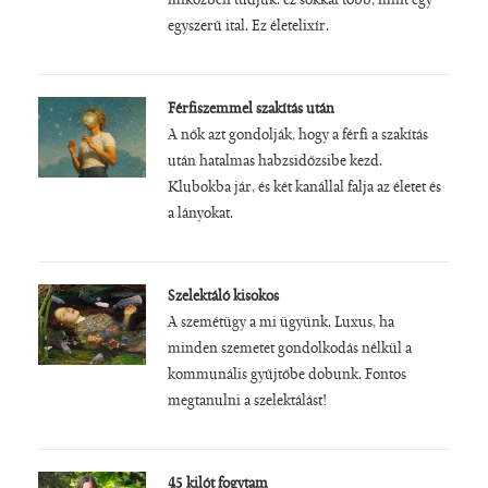
miközben tudjuk: ez sokkal több, mint egy
egyszerű ital. Ez életelixír.
Férfiszemmel szakítás után
A nők azt gondolják, hogy a férfi a szakítás
után hatalmas habzsidőzsibe kezd.
Klubokba jár, és két kanállal falja az életet és
a lányokat.
Szelektáló kisokos
A szemétügy a mi ügyünk. Luxus, ha
minden szemetet gondolkodás nélkül a
kommunális gyűjtőbe dobunk. Fontos
megtanulni a szelektálást!
45 kilót fogytam