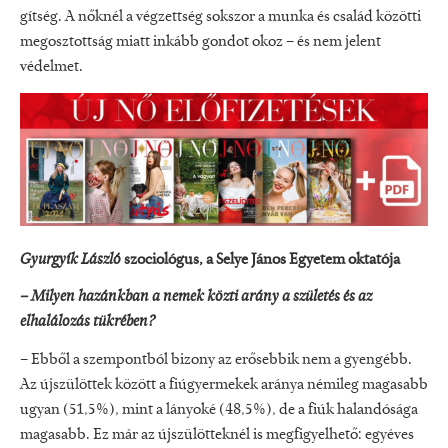
gítség. A nőknél a végzettség sokszor a munka és család közötti
megosztottság miatt inkább gondot okoz – és nem je­lent
védelmet.
Gyurgyík László
szociológus, a Selye János Egyetem okta­tója
– Milyen hazánkban a nemek közti arány a születés és az
elhalálozás tükrében?
– Ebből a szempontból bizony az erő­sebbik nem a gyengébb.
Az újszülöt­tek között a fiúgyermekek aránya né­mileg magasabb
ugyan (51,5%), mint a lányoké (48,5%), de a fiúk halandó­sága
magasabb. Ez már az újszülöttek­nél is megfigyelhető: egyéves