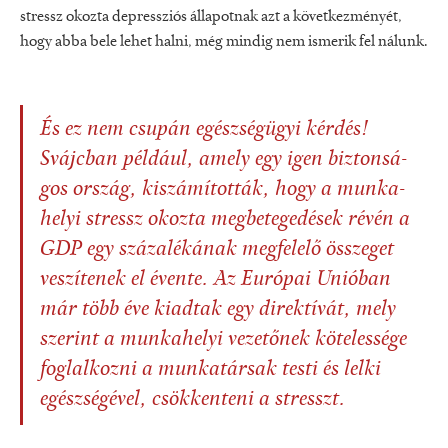
stressz okozta de­pressziós állapotnak azt a következményét,
hogy abba bele lehet halni, még mindig nem ismerik fel nálunk.
És ez nem csupán egészségügyi kérdés!
Svájcban például, amely egy igen biztonsá­
gos ország, kiszámították, hogy a munka­
helyi stressz okozta megbetegedések révén a
GDP egy százalékának megfelelő összeget
veszítenek el évente. Az Európai Uni­óban
már több éve kiadtak egy direktívát, mely
szerint a munkahelyi vezetőnek köte­lessége
foglalkozni a munkatársak testi és lelki
egészségével, csökkenteni a stresszt.