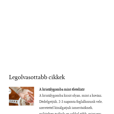
Legolvasottabb cikkek
A kristálygomba mint életelixír
A kristálygomba kicsit olyan, mint a kovász.
Dédelgetjük, 2-3 naponta foglalkozunk vele,
szeretettel kínálgatjuk ismerősöknek,