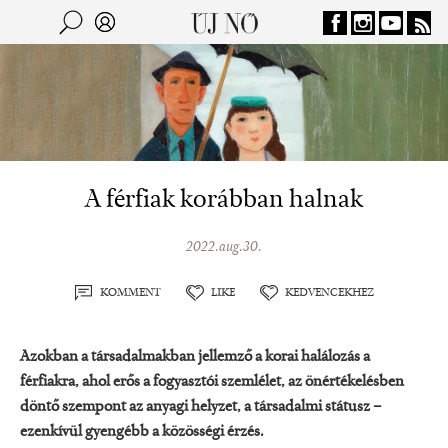
Jump to navigation
Keresés
Kereső
A férfiak korábban halnak
2022.aug.30.
KOMMENT
LIKE
KEDVENCEKHEZ
Azokban a társadalmakban jellemző a korai halálozás a
férfiakra, ahol erős a fogyasztói szemlélet, az önértékelésben
döntő szempont az anyagi helyzet, a társadalmi státusz –
ezenkívül gyengébb a közösségi érzés.