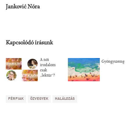
Janković Nóra
Kapcsolódó írásunk
A női
Gyöngyszemgyűj
irodalom
csak
,,lektűr"?
FÉRFIAK
ÖZVEGYEK
HALÁLOZÁS