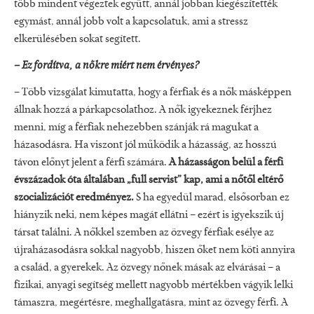
több mindent végeztek együtt, annál jobban kiegészítették
egymást, annál jobb volt a kapcsolatuk, ami a stressz
elkerülésében sokat segített.
– Ez fordítva, a nőkre miért nem érvényes?
– Több vizsgálat kimutatta, hogy a férfiak és a nők másképpen
állnak hozzá a párkap­csolathoz. A nők igyekeznek férjhez
menni, míg a fér­fiak nehezebben szánják rá magu­kat a
házasodásra. Ha viszont jól mű­ködik a házasság, az hosszú
távon előnyt jelent a férfi számára.
A házas­ságon belül a férfi
évszázadok óta ál­talában „full servist” kap, ami a nőtől eltérő
szocializációt eredményez.
S ha egyedül marad, elsősorban ez
hiányzik neki, nem képes magát ellátni – ezért is igyekszik új
társat találni. A nőkkel szemben az özvegy férfiak esélye az
újraházasodásra sokkal nagyobb, hi­szen őket nem köti annyira
a család, a gyerekek. Az özvegy nőnek másak az elvárásai – a
fizikai, anyagi segítség mellett nagyobb mértékben vágyik lel­ki
támaszra, megértésre, meghallga­tásra, mint az özvegy férfi. A