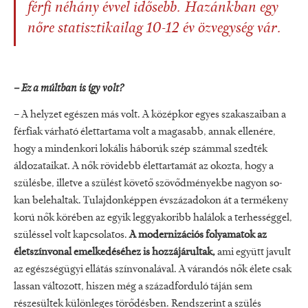
férfi néhány év­vel idősebb. Hazánkban egy
nőre sta­tisztikailag 10­-12 év özvegység vár.
– Ez a múltban is így volt?
– A helyzet egészen más volt. A kö­zépkor egyes szakaszaiban a
férfiak vár­ható élettartama volt a magasabb, an­nak ellenére,
hogy a mindenkori lokális háborúk szép számmal szedték
áldoza­taikat. A nők rövidebb élettartamát az okozta, hogy a
szülésbe, illetve a szülést követő szövődményekbe nagyon so­
kan belehaltak. Tulajdonképpen évszá­zadokon át a termékeny
korú nők köré­ben az egyik leggyakoribb halálok a terhességgel,
szüléssel volt kapcsolatos.
A modernizációs folyamatok az
életszín­vonal emelkedéséhez is hozzájárultak,
ami együtt javult
az egészségügyi ellá­tás színvonalával. A várandós nők éle­te csak
lassan változott, hiszen még a századforduló táján sem
részesültek kü­lönleges törődésben. Rendszerint a szü­lés