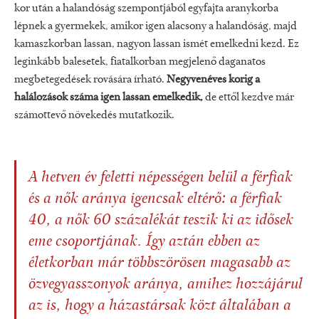
kor után a halandóság szempontjából egyfajta aranykorba
lépnek a gyermekek, ami­kor igen alacsony a halandóság, majd
kamaszkorban lassan, nagyon lassan is­mét emelkedni kezd. Ez
leginkább bal­esetek, fiatalkorban megjelenő daga­natos
megbetegedések rovására írható.
Negyvenéves korig a
halálozások száma igen lassan emelkedik,
de ettől kezdve már
számottevő növekedés mutatkozik.
A hetven év feletti népességen belül a férfiak
és a nők aránya igencsak eltérő: a férfiak
40, a nők 60 százalékát teszik ki az idősek
eme csoportjának. Így aztán ebben az
életkorban már többszörösen magasabb az
özvegyasszonyok aránya, amihez hozzájárul
az is, hogy a házas­társak közt általában a