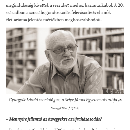
megindulásáig kivették a részüket a nehéz házimunkából. A 20.
században a szociális gondoskodás felerősödésével a nők
élettartama jelentős mértékben meghosszabbodott.
Gyurgyík László szociológus, a Selye János Egyetem okta­tója
(©
Somogyi Tibor / Új Szó)
– Mennyire jellemző az özvegyekre az újraházasodás?