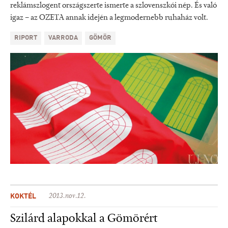
reklámszlogent országszerte ismerte a szlovenszkói nép. És való
igaz – az OZETA annak idején a legmodernebb ruhaház volt.
RIPORT
VARRODA
GÖMÖR
KOKTÉL
2013.nov.12.
Szilárd alapokkal a Gömörért