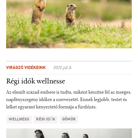
VIRÁGZÓ VIDÉKEINK
2021.júl.8.
Régi idők wellnesse
Az elmúlt század embere is tudta, miként készítse fel az ínséges,
napfényszegény időkre a szervezetét. Ennek legjobb, testet és
lelket egyaránt kényeztető formája a fürdőzés.
WELLNESS
RÉGI IDŐK
GÖMÖR