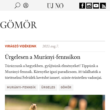
Jump to navigation
Keresés
Kereső
GÖMÖR
VIRÁGZÓ VIDÉKEINK
2023.aug.7.
Ürgelesen a Murányi-fennsíkon
Túrázzunk a hegyekben, gyűjtsünk élményeket! Tippünk a
Murányi-fennsík. Környéke igazi paradicsom, itt találhatók a
történelmi Felvidék kevésbé ismert, szinte érintetlen vadonjai.
MURÁNYI-FENNSÍK
ÜRGELES
GÖMÖR