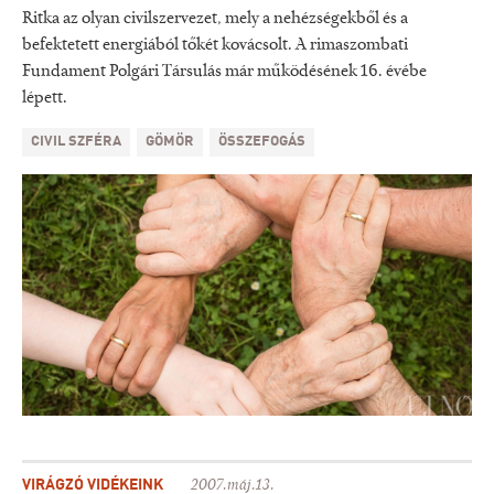
Ritka az olyan civilszervezet, mely a nehézségekből és a
befektetett energiából tőkét kovácsolt. A rimaszombati
Fundament Polgári Társulás már működésének 16. évébe
lépett.
CIVIL SZFÉRA
GÖMÖR
ÖSSZEFOGÁS
VIRÁGZÓ VIDÉKEINK
2007.máj.13.