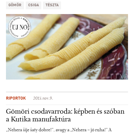
GÖMÖR
CSIGA
TÉSZTA
RIPORTOK
2015.nov.9.
Gömöri csodavarroda: képben és szóban
a Kutika manufaktúra
„Nehera šije šaty dobre!”, avagy a „Nehera – jó ruha!” A