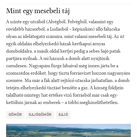
Mint egy mesebeli táj
A szinte egy utcából (Alvégből, Felvégből, valamint egy
rövidebb házsorból, a Ludasból – képünkön) álló falucska
olyan az idelátogató számára, mint valami mesebeli táj. Az út
egyik oldalán elhelyezkedő házak kertkapui árnyas
domboldalra, a másik oldal kertjei pedig a sebes Sajó patak
partjára nyílnak. A mi házunk a domb alatt nyújtózik
csendesen. Nagyapám fürge lábaival még innen járta be a
szomszédos erdőket, hogy tiszta forrásvizet hozzon nagyanyám
szemére. Ma már a fák alatt rejtőző utacska járhatatlan, a domb
tetején elhelyezkedő tisztást benőtte a gaz. A község földjein
található mintegy hat értékes vizű forrásból már csak egy-
kettőhöz járnak az emberek – a többi megközelíthetetlen.
GÖMÖR
SAJÓGÖMÖR
SAJÓ