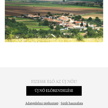
FIZESSE ELŐ AZ ÚJ NŐT!
ÚJ NŐ ELŐRENDELÉSE
|
Adatvédelmi tájékoztató
Sütik használata