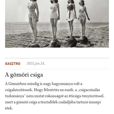
GASZTRO
2021.jan.24.
A gömöri csiga
A Gömörben mindig is nagy hagyománya volt a
csigakészítésnek. Hogy félreértés ne essék, a „csigacsinálás
tudománya” nem mutat rokonságot az éticsiga-tenyésztéssel,
mert a gömöri csiga a tésztafélék családjába tartozó ünnepi
étek.