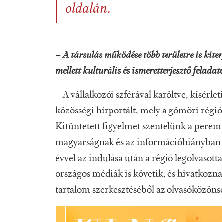
oldalán.
–
A társulás működése több területre is kiter
mellett kulturális és ismeretterjesztő feladatot
– A vállalkozói szférával karöltve, kísérlet
közösségi hírportált, mely a gömöri régió 
Kitüntetett figyelmet szentelünk a pere
magyarságnak és az információhiányban s
évvel az indulása után a régió legolvasott
országos médiák is követik, és hivatkozn
tartalom szerkesztéséből az olvasóközönség