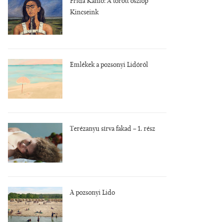
Frida Kahlo: A törött oszlop
Kincseink
Emlékek a pozsonyi Lidóról
Terézanyu sírva fakad – 1. rész
A pozsonyi Lido