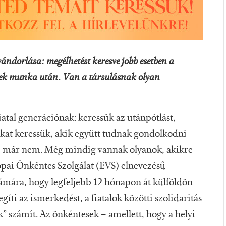
lvándorlása: megélhetést keresve jobb esetben a
nek munka után. Van a társulásnak olyan
atal generációnak: keressük az utánpótlást,
okat keressük, akik együtt tudnak gondolkodni
mi már nem. Még mindig vannak olyanok, akikre
ópai Önkéntes Szolgálat (EVS) elnevezésű
zámára, hogy legfeljebb 12 hónapon át külföldön
gíti az ismerkedést, a fiatalok közötti szolidaritás
ak” számít. Az önkéntesek – amellett, hogy a helyi