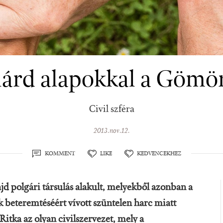
lárd alapokkal a Gömö
Civil szféra
2013.nov.12.
KOMMENT
LIKE
KEDVENCEKHEZ
d polgári társulás alakult, melyekből azonban a
 beteremtéséért vívott szüntelen harc miatt
Ritka az olyan civilszervezet, mely a