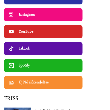
Instagram
YouTube
TikTok
Spotify
Új Nő előrendelése
FRISS