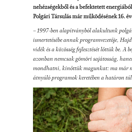
nehézségekből és a befektetett energiáb
Polgári Társulás már működésének 16. évé
– 1997-ben alapítványból alakultunk polgári
ismertetésébe annak programvezetője, Hajdú 
vidék és a közösség fejlesztését lőttük be. A 
azonban nemcsak gömöri sajátosság, hanem 
mondhatni, kinőttük magunkat: ma már n
átnyúló programok keretében a határon túli