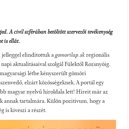
jed. A civil szférában betöltött szervezői tevékenység
 is ellát.
i jelleggel elindítottuk a
gomorilap.sk
regionális
napi aktualitásaival szolgál Fülektől Rozsnyóig.
mmagyarsági létbe kényszerült gömöri
zenvedő, elzárt közösségeknek. A portál egy
abb magyar nyelvű híroldala lett! Híreit már az
ak annak tartalmára. Külön pozitívum, hogy a
 is kiveszi a részét.