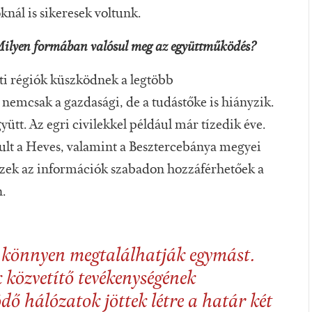
knál is sikeresek voltunk.
Milyen formában valósul meg az együttműködés?
ti régiók küszködnek a legtöbb
 nemcsak a gazdasági, de a tudástőke is hiányzik.
tt. Az egri civilekkel például már tízedik éve.
ult a Heves, valamint a Besztercebánya megyei
 Ezek az információk szabadon hozzáférhetőek a
.
k könnyen megtalálhatják egymást.
 közvetítő tevékenységének
ő hálózatok jöttek létre a határ két