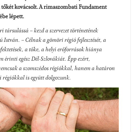
ól tőkét kovácsolt. A rimaszombati Fundament
be lépett.
 társulássá – kezd a szervezet történetének
István. – Célnak a gömöri régió fejlesztését, a
befektetések, a tőke, a helyi erőforrások hiánya
érinti egész Dél-Szlovákiát. Épp ezért,
emcsak a szomszédos régiókkal, hanem a határon
 régiókkal is együtt dolgozunk.