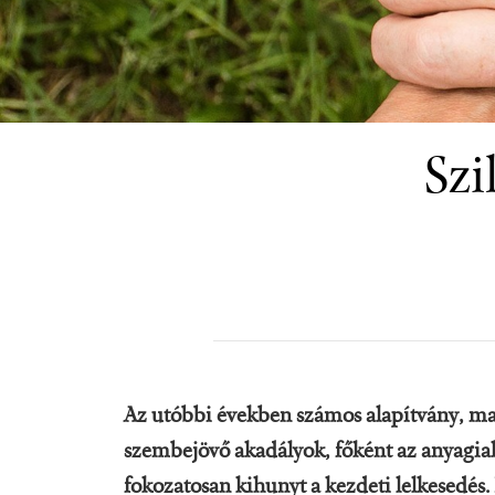
Szi
Az utóbbi években számos alapítvány, maj
szembejövő akadályok, főként az anyagiak
fokozatosan kihunyt a kezdeti lelkesedés.