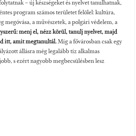
lytatnak – új készségeket és nyelvet tanulhatnak,
éntes program számos területet felölel: kultúra,
ség megóvása, a művészetek, a polgári védelem, a
szerű: menj el, nézz körül, tanulj nyelvet, majd
d itt, amit megtanultál.
Míg a fővárosban csak egy
lyázott állásra még legalább tíz alkalmas
egjobb, s ezért nagyobb megbecsülésben lesz