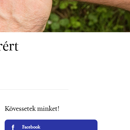
rért
Kövessetek minket!
Facebook