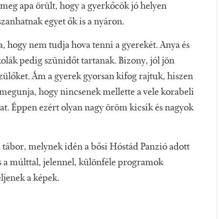
 meg apa örült, hogy a gyerkőcök jó helyen
zanhatnak egyet ők is a nyáron.
 hogy nem tudja hova tenni a gyerekét. Anya és
olák pedig szünidőt tartanak. Bizony, jól jön
szülőket. Ám a gyerek gyorsan kifog rajtuk, hiszen
 megunja, hogy nincsenek mellette a vele korabeli
zhat. Éppen ezért olyan nagy öröm kicsik és nagyok
a tábor, melynek idén a bősi Hóstád Panzió adott
 a múlttal, jelennel, különféle programok
ljenek a képek.