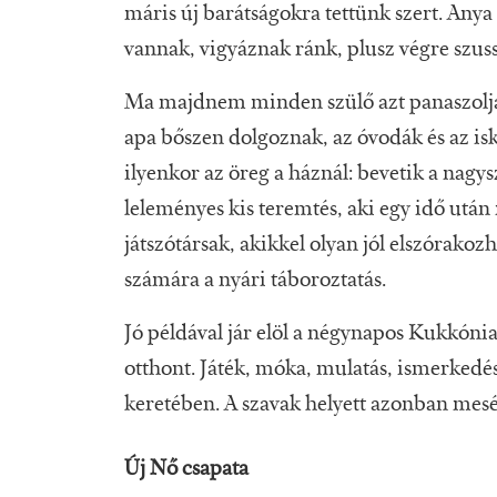
máris új barátságokra tettünk szert. Anya
vannak, vigyáznak ránk, plusz végre szuss
Ma majdnem minden szülő azt panaszolja,
apa bőszen dolgoznak, az óvodák és az isk
ilyenkor az öreg a háznál: bevetik a nagy
leleményes kis teremtés, aki egy idő után
játszótársak, akikkel olyan jól elszórako
számára a nyári táboroztatás.
Jó példával jár elöl a négynapos Kukkóni
otthont. Játék, móka, mulatás, ismerkedés
keretében. A szavak helyett azonban mesé
Új Nő csapata