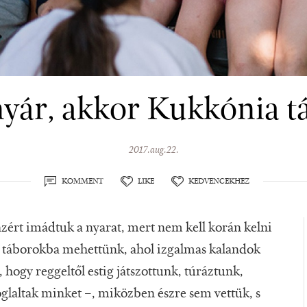
yár, akkor Kukkónia t
2017.aug.22.
KOMMENT
LIKE
KEDVENCEKHEZ
rt imádtuk a nyarat, mert nem kell korán kelni
e táborokba mehettünk, ahol izgalmas kalandok
, hogy reggeltől estig játszottunk, túráztunk,
oglaltak minket –, miközben észre sem vettük, s