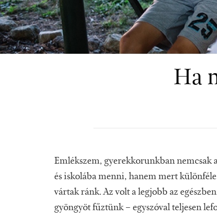
Ha n
Emlékszem, gyerekkorunkban nemcsak azé
és iskolába menni, hanem mert különfél
vártak ránk. Az volt a legjobb az egészben
gyöngyöt fűztünk – egyszóval teljesen lef