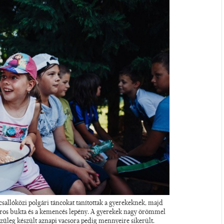
csallóközi polgári táncokat tanítottak a gyerekeknek, majd
áros bukta és a kemencés lepény. A gyerekek nagy örömmel
kezűleg készült aznapi vacsora pedig mennyeire sikerült.