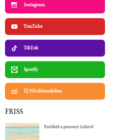
Instagram
YouTube
TikTok
Spotify
Új Nő előrendelése
FRISS
Emlékek a pozsonyi Lidóról