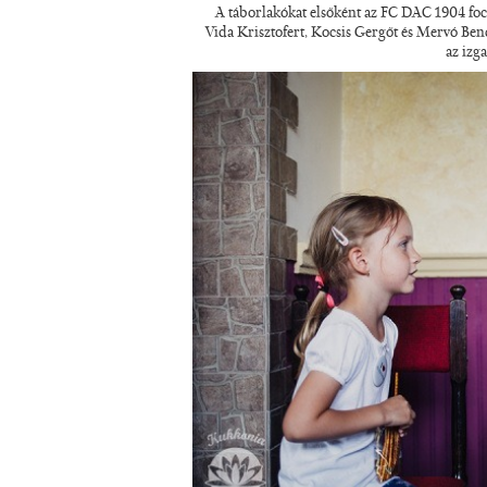
A táborlakókat elsőként az FC DAC 1904 foc
Vida Krisztofert, Kocsis Gergőt és Mervó Benc
az izg