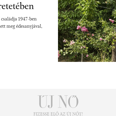
retetében
 családja 1947-ben
dett meg édesanyjával,
FIZESSE ELŐ AZ ÚJ NŐT!