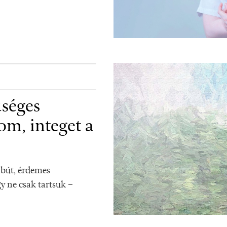
űséges
om, integet a
bút, érdemes
 ne csak tartsuk –