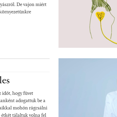
gyászról. De vajon miért
s környezetünkre
les
z időt, hogy füvet
álanként adogattuk be a
ogaikkal mohón rágcsálni
étkét tálaltuk volna fel