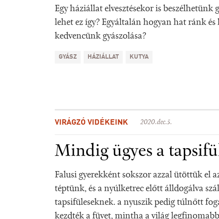
Egy háziállat elvesztésekor is beszélhetünk 
lehet ez így? Egyáltalán hogyan hat ránk é
kedvencünk gyászolása?
GYÁSZ
HÁZIÁLLAT
KUTYA
VIRÁGZÓ VIDÉKEINK
2020.dec.5.
Mindig ügyes a tapsifü
Falusi gyerekként sokszor azzal ütöttük el a
téptünk, és a nyúlketrec előtt álldogálva sz
tapsifüleseknek. a nyuszik pedig túlnőtt f
kezdték a füvet, mintha a világ legfinomabb 