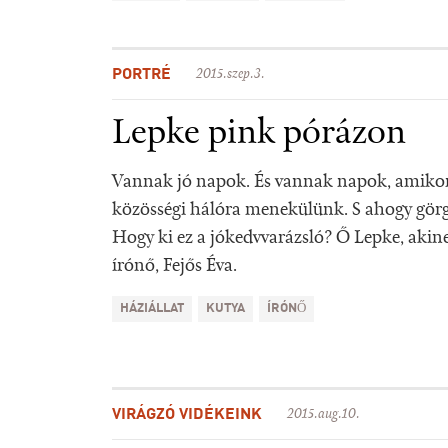
PORTRÉ
2015.szep.3.
Lepke pink pórázon
Vannak jó napok. És vannak napok, amikor 
közösségi hálóra menekülünk. S ahogy görg
Hogy ki ez a jókedvvarázsló? Ő Lepke, akine
írónő, Fejős Éva.
HÁZIÁLLAT
KUTYA
ÍRÓNŐ
VIRÁGZÓ VIDÉKEINK
2015.aug.10.