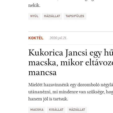
nekik.
NYÚL
HÁZIÁLLAT
TAPSIFÜLES
KOKTÉL
2020.júl.21.
Kukorica Jancsi egy h
macska, mikor eltávoz
mancsa
Mielőtt hazavinnénk egy doromboló négylá
utánanézni, mi mindenre van szüksége, hogy
hanem jól is tartsuk.
MACSKA
KISÁLLAT
HÁZIÁLLAT