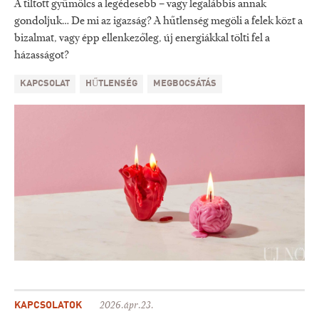
A tiltott gyümölcs a legédesebb – vagy legalábbis annak
gondoljuk… De mi az igazság? A hűtlenség megöli a felek közt a
bizalmat, vagy épp ellenkezőleg, új energiákkal tölti fel a
házasságot?
KAPCSOLAT
HŰTLENSÉG
MEGBOCSÁTÁS
KAPCSOLATOK
2026.ápr.23.