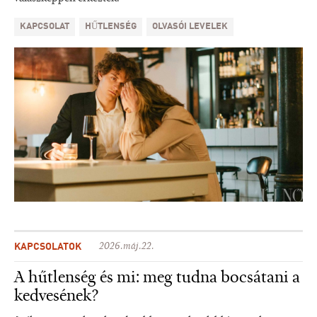
KAPCSOLAT
HŰTLENSÉG
OLVASÓI LEVELEK
KAPCSOLATOK
2026.máj.22.
A hűtlenség és mi: meg tudna bocsátani a
kedvesének?