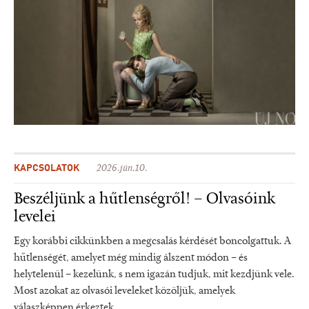
KAPCSOLATOK
2026.jún.10.
Beszéljünk a hűtlenségről! – Olvasóink
levelei
Egy korábbi cikkünkben a megcsalás kérdését boncolgattuk. A
hűtlenségét, amelyet még mindig álszent módon – és
helytelenül – kezelünk, s nem igazán tudjuk, mit kezdjünk vele.
Most azokat az olvasói leveleket közöljük, amelyek
válaszképpen érkeztek.