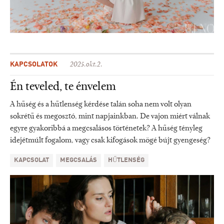
KAPCSOLATOK
2025.okt.2.
Én teveled, te énvelem
A hűség és a hűtlenség kérdése talán soha nem volt olyan
sokrétű és megosztó, mint napjainkban. De vajon miért válnak
egyre gyakoribbá a megcsalásos történetek? A hűség tényleg
idejétmúlt fogalom, vagy csak kifogások mögé bújt gyengeség?
KAPCSOLAT
MEGCSALÁS
HŰTLENSÉG