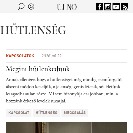
Jump to navigation
Keresés
Kereső
HŰTLENSÉG
KAPCSOLATOK
2026.júl.22.
Megint hűtlenkedünk
Annak ellenére, hogy a hűtlenséget még mindig szemforgató,
álszent módon kezeljük, a jelenség igenis létezik, sőt életünk
letagadhatatlan része. Mi sem bizonyítja ezt jobban, mint a
hozzánk érkező levelek tucatjai.
KAPCSOLAT
HŰTLENSÉG
MEGCSALÁS