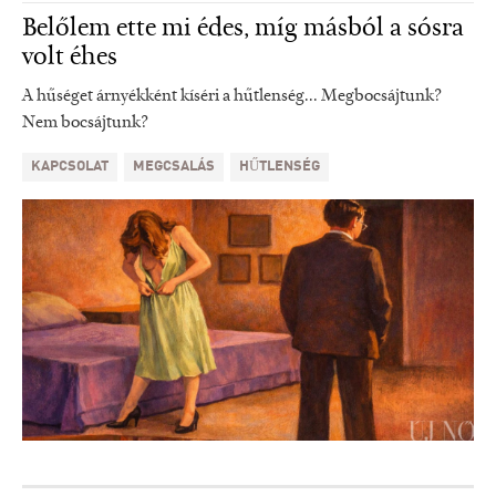
Belőlem ette mi édes, míg másból a sósra
volt éhes
A hűséget árnyékként kíséri a hűtlenség... Megbocsájtunk?
Nem bocsájtunk?
KAPCSOLAT
MEGCSALÁS
HŰTLENSÉG