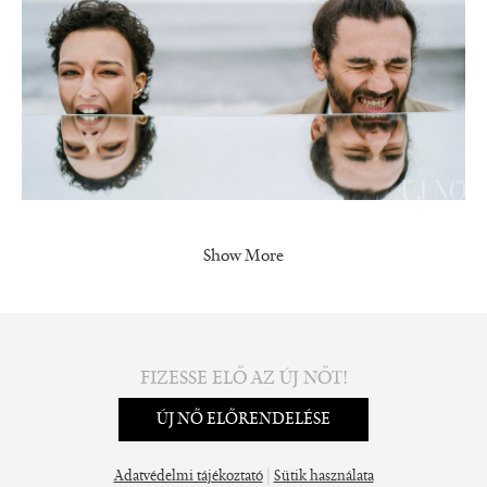
Show More
FIZESSE ELŐ AZ ÚJ NŐT!
ÚJ NŐ ELŐRENDELÉSE
|
Adatvédelmi tájékoztató
Sütik használata