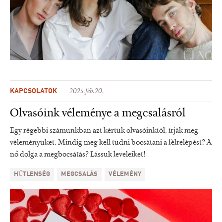
KAPCSOLATOK
2025.feb.20.
Olvasóink véleménye a megcsalásról
Egy régebbi számunkban azt kértük olvasóinktól, írják meg
véleményüket. Mindig meg kell tudni bocsátani a félrelépést? A
nő dolga a megbocsátás? Lássuk leveleiket!
HŰTLENSÉG
MEGCSALÁS
VÉLEMÉNY