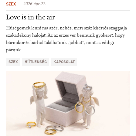
SZEX
2026.ápr.22.
Love is in the air
Hűségesnek lenni ma azért nehéz, mert száz kísértés szaggatja
szakadékony hálóját. Az az érzés ver bennünk gyökeret, hogy
bármikor és bárhol találhatunk „jobbat”, mint az eddigi
párunk.
SZEX
HŰTLENSÉG
KAPCSOLAT