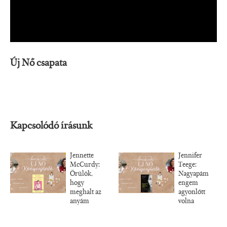
Új Nő csapata
Kapcsolódó írásunk
Jennette
Jennifer
McCurdy:
Teege:
Örülök,
Nagyapám
hogy
engem
meghalt az
agyonlőtt
anyám
volna