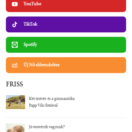
YouTube
TikTok
Spotify
Új Nő előrendelése
FRISS
Két testvér és a gimnasztika
Papp Viki fotóival
Jó testvérek vagyunk?