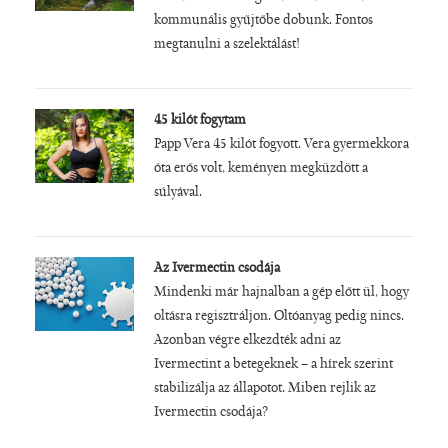
kommunális gyűjtőbe dobunk. Fontos
megtanulni a szelektálást!
45 kilót fogytam
Papp Vera 45 kilót fogyott. Vera gyermekkora
óta erős volt, keményen megküzdött a
súlyával.
Az Ivermectin csodája
Mindenki már hajnalban a gép előtt ül, hogy
oltásra regisztráljon. Oltóanyag pedig nincs.
Azonban végre elkezdték adni az
Ivermectint a betegeknek – a hírek szerint
stabilizálja az állapotot. Miben rejlik az
Ivermectin csodája?