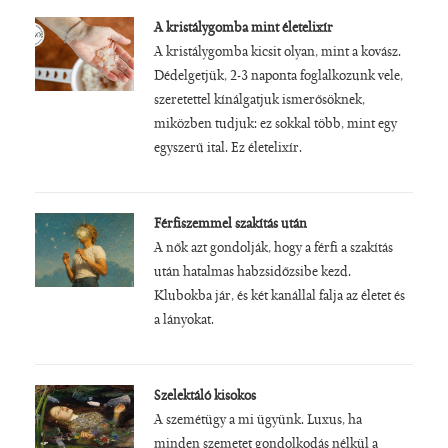
A kristálygomba mint életelixír
A kristálygomba kicsit olyan, mint a kovász.
Dédelgetjük, 2-3 naponta foglalkozunk vele,
szeretettel kínálgatjuk ismerősöknek,
miközben tudjuk: ez sokkal több, mint egy
egyszerű ital. Ez életelixír.
Férfiszemmel szakítás után
A nők azt gondolják, hogy a férfi a szakítás
után hatalmas habzsidőzsibe kezd.
Klubokba jár, és két kanállal falja az életet és
a lányokat.
Szelektáló kisokos
A szemétügy a mi ügyünk. Luxus, ha
minden szemetet gondolkodás nélkül a