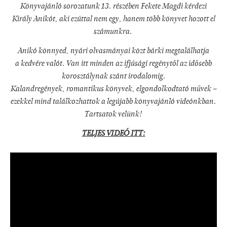
Könyvajánló sorozatunk 13. részében Fekete Magdi kérdezi
Király Anikót, aki ezúttal nem egy, hanem több könyvet hozott el
számunkra.
Anikó könnyed, nyári olvasmányai közt bárki megtalálhatja
a kedvére valót. Van itt minden az ifjúsági regénytől az idősebb
korosztálynak szánt irodalomig.
Kalandregények, romantikus könyvek, elgondolkodtató művek –
ezekkel mind találkozhattok a legújabb könyvajánló videónkban.
Tartsatok velünk!
TELJES VIDEÓ ITT: