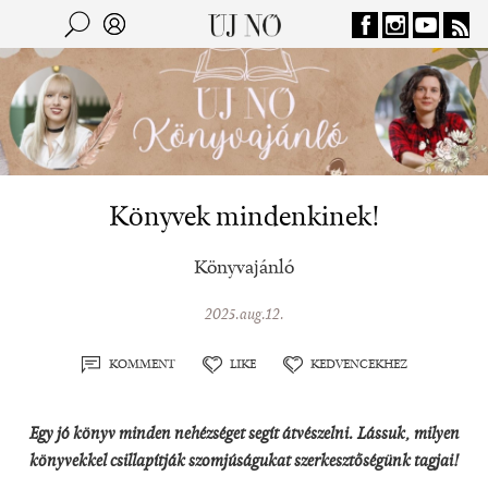
Jump to navigation
Keresés
Kereső
Könyvek mindenkinek!
Könyvajánló
2025.aug.12.
KOMMENT
LIKE
KEDVENCEKHEZ
Egy jó könyv minden nehézséget segít átvészelni. Lássuk, milyen
könyvekkel csillapítják szomjúságukat szerkesztőségünk tagjai!