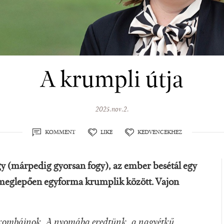
A krumpli útja
2025.nov.2.
KOMMENT
LIKE
KEDVENCEKHEZ
y (márpedig gyorsan fogy), az ember besétál egy
 meglepően egyforma krumplik között. Vajon
yakombájnok. A nyomába eredtünk, a nagyétkű