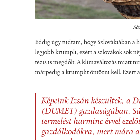
Sá
Eddig úgy tudtam, hogy Szlovákiában a h
legjobb krumpli, ezért a szlovákok sok né
tézis is megdőlt. A klímaváltozás miatt ni
márpedig a krumplit öntözni kell. Ezért az
Képeink Izsán készültek, a
(DUMET) gazdaságában. Sám
termelést harminc évvel ezelő
gazdálkodókra, mert mára a 