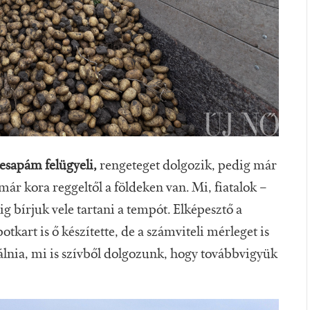
esapám felügyeli,
rengeteget dolgozik, pedig már
már kora reggeltől a földeken van. Mi, fiatalok –
alig bírjuk vele tartani a tempót. Elképesztő a
tkart is ő készítette, de a számviteli mérleget is
estálnia, mi is szívből dolgozunk, hogy továbbvigyük