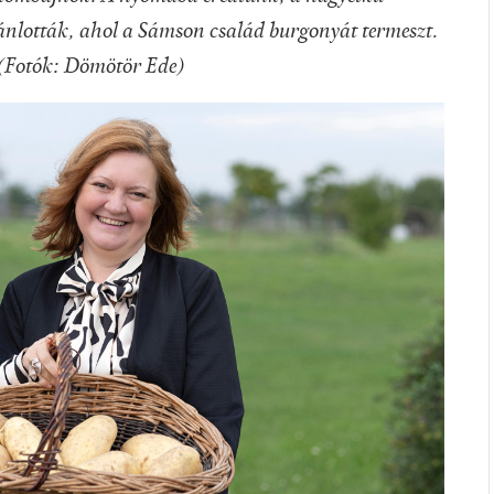
jánlották, ahol a Sámson család burgonyát termeszt.
(Fotók: Dömötör Ede)