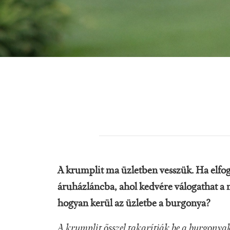
A krumplit ma üzletben vesszük. Ha elfog
áruházláncba, ahol kedvére válogathat a
hogyan kerül az üzletbe a burgonya?
A krumplit ősszel takarítják be a burgon