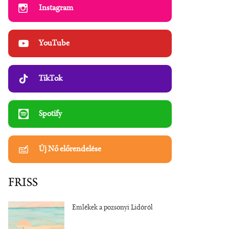
Instagram
YouTube
TikTok
Spotify
Új Nő előrendelése
FRISS
Emlékek a pozsonyi Lidóról