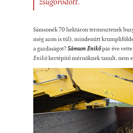
zsugorodott.
Sámsonék 70 hektáron termesztenek burgo
még azon is túl), mindenütt krumpliföld
a gazdaságot?
Sámson Enikő
pár éve vette
Enikő
kertépítő mérnöknek tanult, nem esi