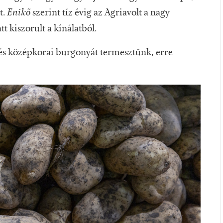
t.
Enikő
szerint tíz évig az Agriavolt a nagy
t kiszorult a kínálatból.
és középkorai burgonyát termesztünk, erre