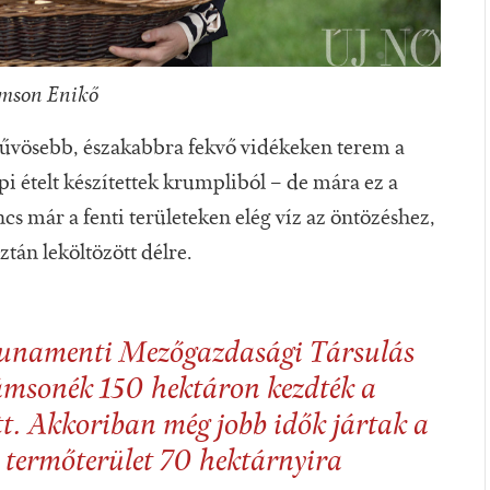
mson Enikő
űvösebb, északabbra fekvő vidékeken terem a
pi ételt készítettek krumpliból – de mára ez a
ncs már a fenti területeken elég víz az öntözéshez,
tán leköltözött délre.
 Dunamenti Mezőgazdasági Társulás
sonék 150 hektáron kezdték a
tt. Akkoriban még jobb idők jártak a
termőterület 70 hektárnyira