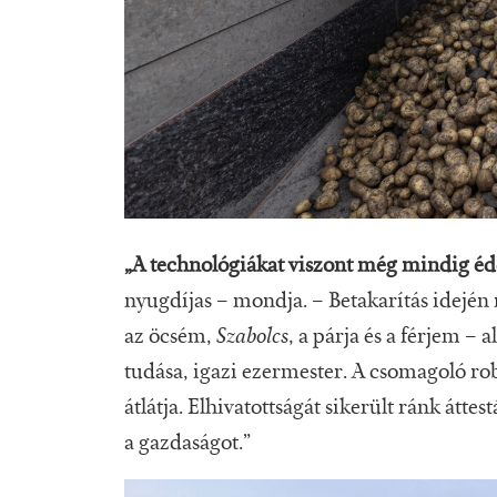
„A technológiákat viszont még mindig éd
nyugdíjas – mondja. – Betakarítás idején 
az öcsém,
Szabolcs
, a párja és a férjem – 
tudása, igazi ezermester. A csomagoló robo
átlátja. Elhivatottságát sikerült ránk átt
a gazdaságot.”