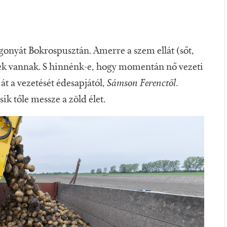
nyát Bokrospusztán. Amerre a szem ellát (sőt,
ek vannak. S hinnénk-e, hogy momentán nő vezeti
 át a vezetését édesapjától,
Sámson Ferenctől.
k tőle messze a zöld élet.