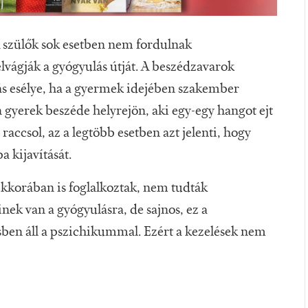
 A szülők sok esetben nem fordulnak
lvágják a gyógyulás útját. A beszédzavarok
ás esélye, ha a gyermek idejében szakember
 gyerek beszéde helyrejön, aki egy-egy hangot ejt
raccsol, az a legtöbb esetben azt jelenti, hogy
 kijavítását.
kkorában is foglalkoztak, nem tudták
k van a gyógyulásra, de sajnos, ez a
sben áll a pszichikummal. Ezért a kezelések nem