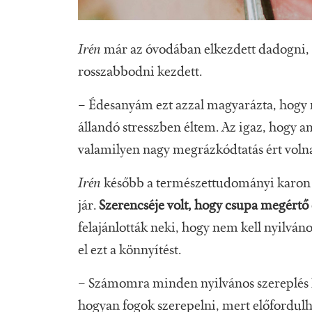
Irén
már az óvodában elkezdett dadogni, é
rosszabbodni kezdett.
– Édesanyám ezt azzal magyarázta, hogy 
állandó stresszben éltem. Az igaz, hogy
valamilyen nagy megrázkódtatás ért voln
Irén
később a természettudományi karon 
jár.
Szerencséje volt, hogy csupa megértő 
felajánlották neki, hogy nem kell nyilvá
el ezt a könnyítést.
– Számomra minden nyilvános szereplés h
hogyan fogok szerepelni, mert előfordulh