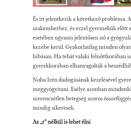
És itt jelentkezik a következő probléma.
szakemberhez, és ezzel gyermekük előtt e
esetében ugyanis jelentősen nő a gyógyul
kezébe kerül. Gyakorlatilag minden olyan
hibásan. Ha tehát valaki felnőttkorában is 
gyerekkorában elhanyagolták a beszédhiba
Noha Irén dadogásának kezelésével gyere
meggyógyítani. Esélye azonban mindenkine
szerencsétlen betegség szoros összefüggé
mindig sikeresek.
Az „r” nélkül is lehet élni