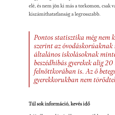
elé, és nem jön ki más a torkomon, csak va
kiszámíthatatlanság a legrosszabb.
Pontos statisztika még nem k
szerint az óvodáskorúaknak m
általános iskolásoknak minte
beszédhibás gyerekek alig 2
felnőttkorában is. Az ő beteg
gyerekkorukban nem törődtek
Túl sok információ, kevés idő