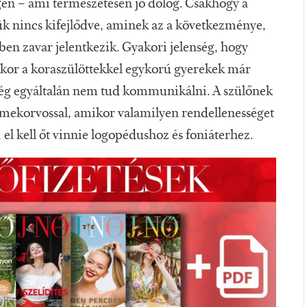
n – ami természetesen jó dolog. Csakhogy a
k nincs kifejlődve, aminek az a következménye,
en zavar jelentkezik. Gyakori jelenség, hogy
ikor a koraszülöttekkel egykorú gyerekek már
ég egyáltalán nem tud kommunikálni. A szülőnek
rmekorvossal, amikor valamilyen rendellenességet
el kell őt vinnie logopédushoz és foniáterhez.