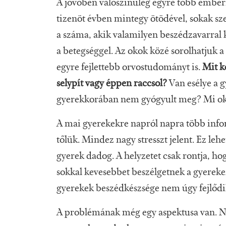
A jövőben valószínűleg egyre több ember
tizenöt évben mintegy ötödével, sokak s
a száma, akik valamilyen beszédzavarral 
a betegséggel. Az okok közé sorolhatjuk 
egyre fejlettebb orvostudományt is.
Mit k
selypít vagy éppen raccsol?
Van esélye a g
gyerekkorában nem gyógyult meg? Mi oko
A mai gyerekekre napról napra több info
tőlük. Mindez nagy stresszt jelent. Ez le
gyerek dadog. A helyzetet csak rontja, ho
sokkal kevesebbet beszélgetnek a gyereke
gyerekek beszédkészsége nem úgy fejlődi
A problémának még egy aspektusa van. Na