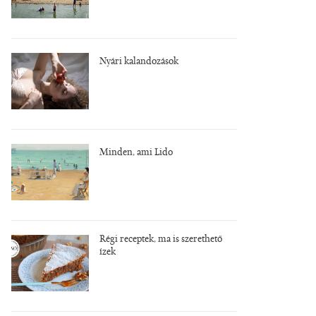
Nyári kalandozások
Minden, ami Lido
Régi receptek, ma is szerethető
ízek