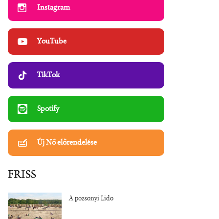
Instagram
YouTube
TikTok
Spotify
Új Nő előrendelése
FRISS
A pozsonyi Lido