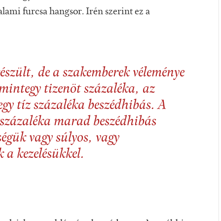
lami furcsa hangsor. Irén szerint ez a
észült, de a szakemberek véleménye
integy tizenöt százaléka, az
gy tíz százaléka beszédhibás. A
0 százaléka marad beszédhibás
ségük vagy súlyos, vagy
 a kezelésükkel.