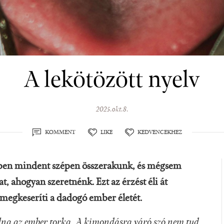
A lekötözött nyelv
2025.okt.8.
KOMMENT
LIKE
KEDVENCEKHEZ
nkben mindent szépen összerakunk, és mégsem
 ahogyan szeretnénk. Ezt az érzést éli át
megkeseríti a dadogó ember életét.
lna az ember torka. A kimondásra váró szó nem tud