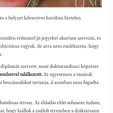
s a helyzet kilencéves korában hirtelen
minden erőmmel jó jegyeket akartam szerezni, és
 ambiciózus vagyok, de arra nem emlékszem, hogy
a.
diplomát szerzett, most doktoranduszi képzésre
emberrel találkozott.
Az egyetemen a tanárok
nos beszámolókat tartania, ő azonban nem fogadta
atalmas stressz. Az előadás előtt sohasem tudom,
at, hogy kiállok a zsúfolt teremben a diáktársaim