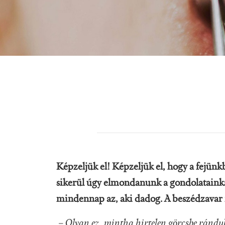
Képzeljük el! Képzeljük el, hogy a fejü
sikerül úgy elmondanunk a gondolatainkat,
mindennap az, aki dadog. A beszédzavar 
– Olyan ez, mintha hirtelen görcsbe rándu