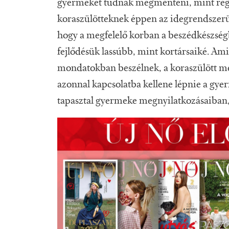
gyermeket tudnak megmenteni, mint rége
koraszülötteknek éppen az idegrendszerü
hogy a megfelelő korban a beszédkészségb
fejlődésük lassúbb, mint kortársaiké. Am
mondatokban beszélnek, a koraszülött m
azonnal kapcsolatba kellene lépnie a gye
tapasztal gyermeke megnyilatkozásaiban, 