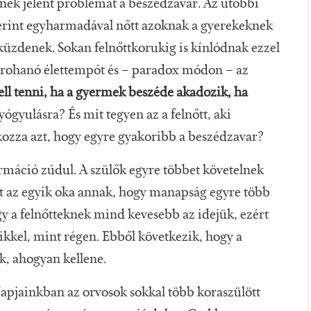
nek jelent problémát a beszédzavar. Az utóbbi
zerint egyharmadával nőtt azoknak a gyerekeknek
küzdenek. Sokan felnőttkorukig is kínlódnak ezzel
a rohanó élettempót és – paradox módon – az
ell tenni, ha a gyermek beszéde akadozik, ha
yógyulásra? És mit tegyen az a felnőtt, aki
zza azt, hogy egyre gyakoribb a beszédzavar?
rmáció zúdul. A szülők egyre többet követelnek
het az egyik oka annak, hogy manapság egyre több
gy a felnőtteknek mind kevesebb az idejük, ezért
ikkel, mint régen. Ebből következik, hogy a
k, ahogyan kellene.
pjainkban az orvosok sokkal több koraszülött