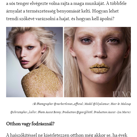
a sós tenger elvégezte volna rajta a maga munkáját. A többféle
árnyalat a természetesség benyomását kelti. Hogyan lehet
trendi szőkévé varázsolni a hajat, és hogyan kell ápolni?
(© Photographer @norbertkniat_official⁠; Model @lilyakotsur⁠; Hair & Makeup
@christopher_koller⁠; Photo Assist Benny⁠; Production @georgkhittl⁠; Production Assist - Lia Marie⁠)
Otthon vagy fodrásznál?
A hajszőkítéssel ne kísérletezzen otthon még akkor se, ha évek