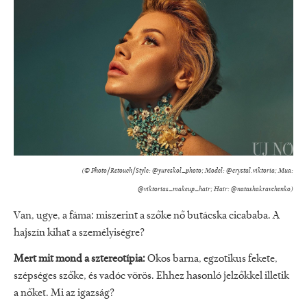
(© Photo/Retouch/Style: @yureskol_photo⁠; Model: @crystal.viktoria⁠; Mua:
@viktorias_makeup_hair⁠; Hair: @natashakravchenko)
Van, ugye, a fáma: miszerint a szőke nő butácska cicababa. A
hajszín kihat a személyiségre?
Mert mit mond a sztereotípia:
Okos barna, egzotikus fekete,
szépséges szőke, és vadóc vörös. Ehhez hasonló jelzőkkel illetik
a nőket. Mi az igazság?