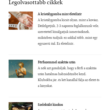
Legolvasottabb cikkek
A kristálygomba mint életelixír
A kristálygomba kicsit olyan, mint a kovász.
Dédelgetjük, 2-3 naponta foglalkozunk vele,
szeretettel kínálgatjuk ismerősöknek,
miközben tudjuk: ez sokkal több, mint egy
egyszerű ital. Ez életelixír.
Férfiszemmel szakítás után
A nők azt gondolják, hogy a férfi a szakítás
után hatalmas habzsidőzsibe kezd.
Klubokba jár, és két kanállal falja az életet és
a lányokat.
Szelektáló kisokos