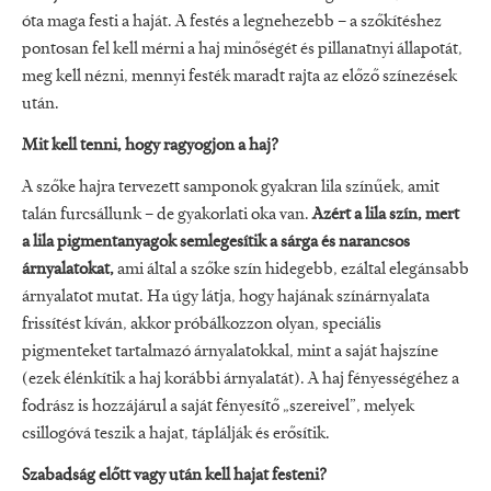
óta maga festi a haját. A festés a legnehezebb – a szőkítéshez
pontosan fel kell mérni a haj minőségét és pillanatnyi állapotát,
meg kell nézni, mennyi festék maradt rajta az előző színezések
után.
Mit kell tenni, hogy ragyogjon a haj?
A szőke hajra tervezett samponok gyakran lila színűek, amit
talán furcsállunk – de gyakorlati oka van.
Azért a lila szín, mert
a lila pigmentanyagok semlegesítik a sárga és narancsos
árnyalatokat,
ami által a szőke szín hidegebb, ezáltal elegánsabb
árnyalatot mutat. Ha úgy látja, hogy hajának színárnyalata
frissítést kíván, akkor próbálkozzon olyan, speciális
pigmenteket tartalmazó árnyalatokkal, mint a saját hajszíne
(ezek élénkítik a haj korábbi árnyalatát). A haj fényességéhez a
fodrász is hozzájárul a saját fényesítő „szereivel”, melyek
csillogóvá teszik a hajat, táplálják és erősítik.
Szabadság előtt vagy után kell hajat festeni?