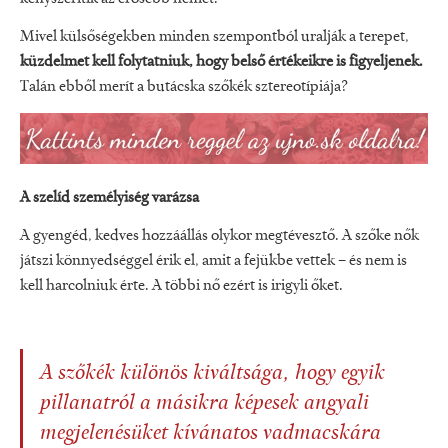
Mivel külsőségekben minden szempontból uralják a terepet,
küzdelmet kell folytatniuk, hogy belső értékeikre is figyeljenek.
Talán ebből merít a butácska szőkék sztereotípiája?
A szelíd személyiség varázsa
A gyengéd, kedves hozzáállás olykor megtévesztő. A szőke nők
játszi könnyedséggel érik el, amit a fejükbe vettek – és nem is
kell harcolniuk érte. A többi nő ezért is irigyli őket.
A szőkék különös kiváltsága, hogy egyik
pillanatról a másikra képesek angyali
megjelenésüket kívánatos vadmacskára