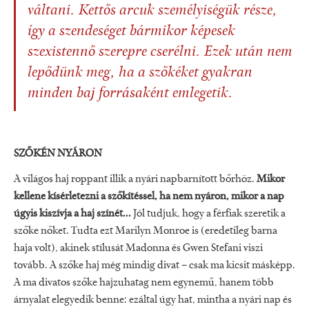
váltani. Kettős arcuk személyiségük része,
így a szendeséget bármikor képesek
szexistennő szerepre cserélni. Ezek után nem
lepődünk meg, ha a szőkéket gyakran
minden baj forrásaként emlegetik.
SZŐKÉN NYÁRON
A világos haj roppant illik a nyári napbarnított bőrhöz.
Mikor
kellene kísérletezni a szőkítéssel, ha nem nyáron, mikor a nap
úgyis kiszívja a haj színét...
Jól tudjuk, hogy a férfiak szeretik a
szőke nőket. Tudta ezt Marilyn Monroe is (eredetileg barna
haja volt), akinek stílusát Madonna és Gwen Stefani viszi
tovább. A szőke haj még mindig divat – csak ma kicsit másképp.
A ma divatos szőke hajzuhatag nem egynemű, hanem több
árnyalat elegyedik benne: ezáltal úgy hat, mintha a nyári nap és