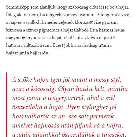
Semmiképp sem ajánljuk, hogy szabadság előtt fesse be a haját,
főleg akkor nem, ha tengerhez megy nyaralni. A tenger sós vize,
a nap és a szállodák medencéjének klórozott vize gyorsan
kimossa a színes pigmentet a hajszálakból. Ez a hármas hatás
nagyon igénybe veszi a hajat, ráadásul a víz és a napsütés
hatására változik a szín. Ezért jobb a szabadság utánra
halasztani a hajfestést.
A szőke hajon igen jól mutat a messy styl,
azaz a kócosság. Olyan hatást kelt, mintha
most jönne a tengerpartról, ahol a szél
összezilálta a haját. Ilyen stylinghez jól
használhatók az ún. sea salt permetek,
amelyet hajmosás után fújunk rá a hajra,
azután ujjainkkal összeziláljuk a tincseket,