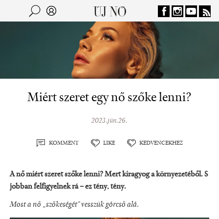
Jump to navigation
Keresés
Kereső
Miért szeret egy nő szőke lenni?
2023.jún.26.
KOMMENT
LIKE
KEDVENCEKHEZ
A nő miért szeret szőke lenni? Mert kiragyog a környezetéből. S
jobban felfigyelnek rá – ez tény, tény.
Most a nő „szőkeségét” vesszük górcső alá.