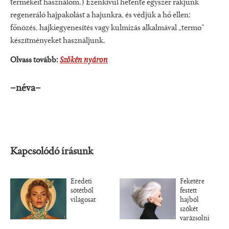
termékeit használom.) Ezenkívül hetente egyszer rakjunk
regeneráló hajpakolást a hajunkra, és védjük a hő ellen:
főnözés, hajkiegyenesítés vagy kulmizás alkalmával „termo”
készítményeket használjunk.
Olvass tovább:
Szőkén nyáron
–néva–
Kapcsolódó írásunk
Eredeti
Feketére
sötétből
festett
világosat
hajból
szőkét
varázsolni