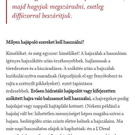
majd hagyjuk megszáradni, esetleg
diffúzorral beszárítjuk.
Milyen hajápoló szereket kell használni?
Kímélőket, és még egyszer: kímélőket! A hajszálak a hasonlóan
igényes hajszőkítés után érzékenyebbek, hajlamosak a
töredezésre és a kiszáradásra. A szőkítés után a hajszálak
kutikulái nyitva maradnak (képzeljünk el egy fenyőtobozt és
rajta a szétnyílt pikkelyeket), ezért tapintásra
érdesebbek.
Erősen hidratáló hajápolót vagy kifejezetten
szőkített hajra való balzsamot kell használni,
a hajvégekre pedig
hajolajat vagy nappali hajtápláló krémet. (Nekem például a
hajolaj vált be: hihetetlen mennyiséget képes magába szívni a
hajam, bedörgölés után szinte életre kelnek a hajszálaim. Ma
már napi használatos olajok is kaphatóak: én a L’Oreal