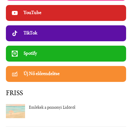
YouTube
TikTok
Spotify
Új Nő előrendelése
FRISS
Emlékek a pozsonyi Lidóról