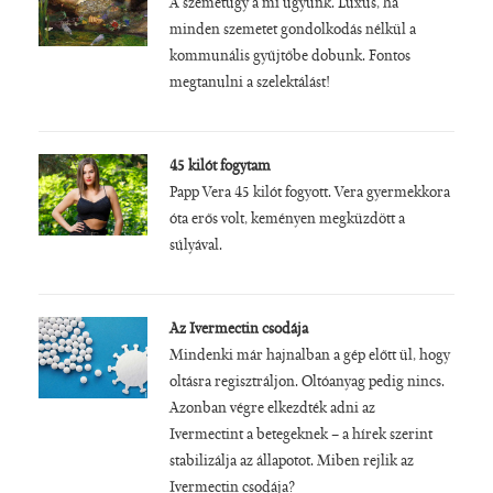
A szemétügy a mi ügyünk. Luxus, ha
minden szemetet gondolkodás nélkül a
kommunális gyűjtőbe dobunk. Fontos
megtanulni a szelektálást!
45 kilót fogytam
Papp Vera 45 kilót fogyott. Vera gyermekkora
óta erős volt, keményen megküzdött a
súlyával.
Az Ivermectin csodája
Mindenki már hajnalban a gép előtt ül, hogy
oltásra regisztráljon. Oltóanyag pedig nincs.
Azonban végre elkezdték adni az
Ivermectint a betegeknek – a hírek szerint
stabilizálja az állapotot. Miben rejlik az
Ivermectin csodája?