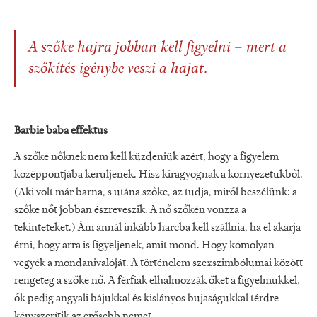
A szőke hajra jobban kell figyelni – mert a
szőkítés igénybe veszi a hajat.
Barbie baba effektus
A szőke nőknek nem kell küzdeniük azért, hogy a figyelem
középpontjába kerüljenek. Hisz kiragyognak a környezetükből.
(Aki volt már barna, s utána szőke, az tudja, miről beszélünk: a
szőke nőt jobban észreveszik. A nő szőkén vonzza a
tekinteteket.) Ám annál inkább harcba kell szállnia, ha el akarja
érni, hogy arra is figyeljenek, amit mond. Hogy komolyan
vegyék a mondanivalóját. A történelem szexszimbólumai között
rengeteg a szőke nő. A férfiak elhalmozzák őket a figyelmükkel,
ők pedig angyali bájukkal és kislányos bujaságukkal térdre
kényszerítik az erősebb nemet.