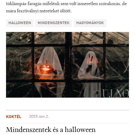
töklámpás-faragás mifelénk sem volt ismeretlen szórakozás, de
mára fesztiválnyi méreteket öltött.
HALLOWEEN
MINDENSZENTEK
HAGYOMÁNYOK
KOKTÉL
2019.nov.1.
Mindenszentek és a halloween