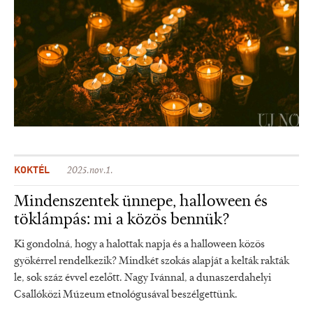
KOKTÉL
2025.nov.1.
Mindenszentek ünnepe, halloween és
töklámpás: mi a közös bennük?
Ki gondolná, hogy a halottak napja és a halloween közös
gyökérrel rendelkezik? Mindkét szokás alapját a kelták rakták
le, sok száz évvel ezelőtt. Nagy Ivánnal, a dunaszerdahelyi
Csallóközi Múzeum etnológusával beszélgettünk.