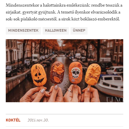
Mindenszentekor a halottainkra emlékezünk: rendbe tesszük a
sírjaikat, gyertyát gyújtunk. A temető ilyenkor elvarázsolódik a
sok-sok pislákoló mécsestől, a sírok közt bóklászó emberektől.
MINDENSZENTEK
HALLOWEEN
ÜNNEP
KOKTÉL
2015.nov.30.