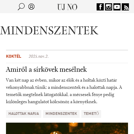
Jump to navigation
Keresés
Kereső
MINDENSZENTEK
KOKTÉL
2025.nov.2.
Amiről a sírkövek mesélnek
Van két nap az évben, mikor az élők és a holtak közti határ
vékonyabbnak tűnik: a mindenszentek és a halottak napja. A
temetők megtelnek látogatókkal, a mécsesek fénye pedig
különleges hangulatot kölcsönöz a környéknek.
HALOTTAK NAPJA
MINDENSZENTEK
TEMETŐ