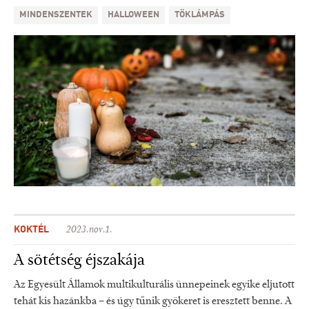
MINDENSZENTEK
HALLOWEEN
TÖKLÁMPÁS
KOKTÉL
2023.nov.1.
A sötétség éjszakája
Az Egyesült Államok multikulturális ünnepeinek egyike eljutott
tehát kis hazánkba – és úgy tűnik gyökeret is eresztett benne. A