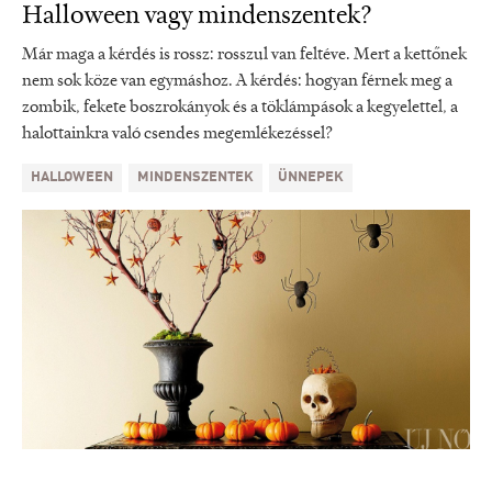
Halloween vagy mindenszentek?
Már maga a kérdés is rossz: rosszul van feltéve. Mert a kettőnek
nem sok köze van egymáshoz. A kérdés: hogyan férnek meg a
zombik, fekete boszrokányok és a töklámpások a kegyelettel, a
halottainkra való csendes megemlékezéssel?
HALLOWEEN
MINDENSZENTEK
ÜNNEPEK