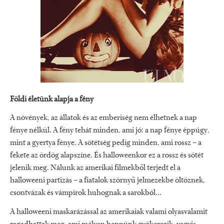
Földi életünk alapja a fény
A növények, az állatok és az emberiség nem élhetnek a nap
fénye nélkül. A fény tehát minden, ami jó: a nap fénye éppúgy,
mint a gyertya fénye. A sötétség pedig minden, ami rossz – a
fekete az ördög alapszíne. És halloweenkor ez a rossz és sötét
jelenik meg. Nálunk az amerikai filmekből terjedt el a
halloweeni partizás – a fiatalok szörnyű jelmezekbe öltöznek,
csontvázak és vámpírok huhognak a sarokból...
A halloweeni maskarázással az amerikaiak valami olyasvalamit