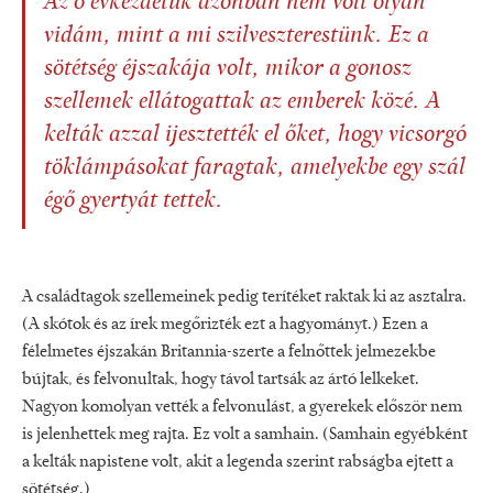
Az ő évkezdetük azonban nem volt olyan
vidám, mint a mi szilveszterestünk. Ez a
sötétség éjszakája volt, mikor a gonosz
szellemek ellátogattak az emberek közé. A
kelták azzal ijesztették el őket, hogy vicsorgó
töklámpásokat faragtak, amelyekbe egy szál
égő gyertyát tettek.
A családtagok szellemeinek pedig terítéket raktak ki az asztalra.
(A skótok és az írek megőrizték ezt a hagyományt.) Ezen a
félelmetes éjszakán Britannia-szerte a felnőttek jelmezekbe
bújtak, és felvonultak, hogy távol tartsák az ártó lelkeket.
Nagyon komolyan vették a felvonulást, a gyerekek először nem
is jelenhettek meg rajta. Ez volt a samhain. (Samhain egyébként
a kelták napistene volt, akit a legenda szerint rabságba ejtett a
sötétség.)