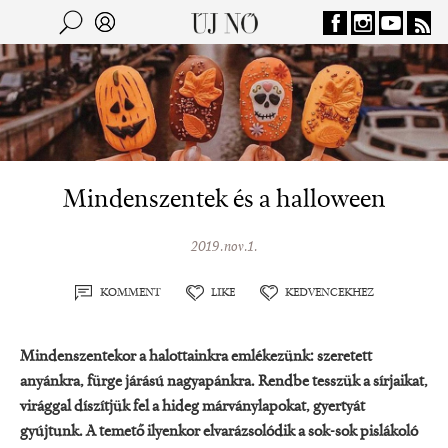
Jump to navigation
Keresés
Kereső
Mindenszentek és a halloween
2019.nov.1.
KOMMENT
LIKE
KEDVENCEKHEZ
Mindenszentekor a halottainkra emlékezünk: szeretett
anyánkra, fürge járású nagyapánkra. Rendbe tesszük a sírjaikat,
virággal díszítjük fel a hideg márványlapokat, gyertyát
gyújtunk. A temető ilyenkor elvarázsolódik a sok-sok pislákoló