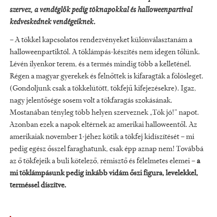
szervez, a vendéglők pedig töknapokkal és halloweenpartival
kedveskednek vendégeiknek.
– A tökkel kapcsolatos rendezvényeket különválasztanám a
halloweenpartiktól. A töklámpás-készítés nem idegen tőlünk.
Lévén ilyenkor terem, és a termés mindig több a kelleténél.
Régen a magyar gyerekek és felnőttek is kifaragták a fölösleget.
(Gondoljunk csak a tökkelütött, tökfejű kifejezésekre). Igaz,
nagy jelentősége sosem volt a tökfaragás szokásának.
Mostanában tényleg több helyen szerveznek „Tök jó!” napot.
Azonban ezek a napok eltérnek az amerikai halloweentől. Az
amerikaiak november 1-jéhez kötik a tökfej kidíszítését – mi
pedig egész ősszel faraghatunk, csak épp aznap nem! Továbbá
az ő tökfejeik a buli kötelező, rémisztő és félelmetes elemei –
a
mi töklámpásunk pedig inkább vidám őszi figura, levelekkel,
terméssel díszítve.