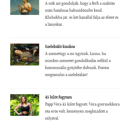
A nők azt gondolják, hogy a férfi a szakítás
után hatalmas habzsidőzsibe kezd.
Klubokba jár, és két kanállal falja az életet és
a lányokat.
Szelektáló kisokos
A szemétügy a mi ügyünk. Luxus, ha
minden szemetet gondolkodás nélkül a
kommunális gyűjtőbe dobunk. Fontos
megtanulni a szelektálást!
45 kilót fogytam
Papp Vera 45 kilót fogyott. Vera gyermekkora
óta erős volt, keményen megküzdött a
súlyával.