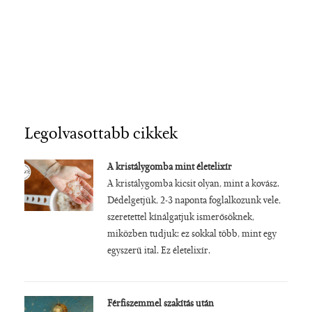
Legolvasottabb cikkek
A kristálygomba mint életelixír
A kristálygomba kicsit olyan, mint a kovász.
Dédelgetjük, 2-3 naponta foglalkozunk vele,
szeretettel kínálgatjuk ismerősöknek,
miközben tudjuk: ez sokkal több, mint egy
egyszerű ital. Ez életelixír.
Férfiszemmel szakítás után