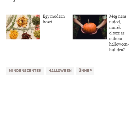
Egy modern
Még nem
boszi
tudod,
minek
öltözz az
otthoni
halloween-
bulidra?
MINDENSZENTEK
HALLOWEEN
ÜNNEP