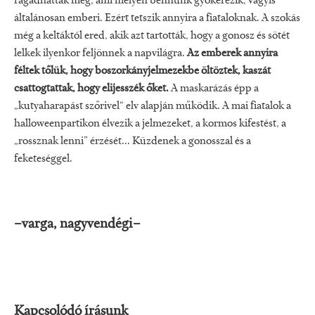
ragadhattak meg, ami mélyen bennünk gyökerezik, vagyis
általánosan emberi. Ezért tetszik annyira a fiataloknak. A szokás
még a keltáktól ered, akik azt tartották, hogy a gonosz és sötét
lelkek ilyenkor feljönnek a napvilágra.
Az emberek annyira
féltek tőlük, hogy boszorkányjelmezekbe öltöztek, kaszát
csattogtattak, hogy elijesszék őket.
A maskarázás épp a
„kutyaharapást szőrivel“ elv alapján működik. A mai fiatalok a
halloweenpartikon élvezik a jelmezeket, a kormos kifestést, a
„rossznak lenni” érzését... Küzdenek a gonosszal és a
feketeséggel.
–varga, nagyvendégi–
Kapcsolódó írásunk