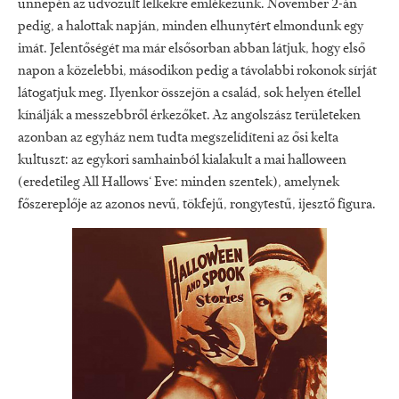
ünnepén az üdvözült lelkekre emlékezünk. November 2-án
pedig, a halottak napján, minden elhunytért elmondunk egy
imát. Jelentőségét ma már elsősorban abban látjuk, hogy első
napon a közelebbi, másodikon pedig a távolabbi rokonok sírját
látogatjuk meg. Ilyenkor összejön a család, sok helyen étellel
kínálják a messzebbről érkezőket. Az angolszász területeken
azonban az egyház nem tudta megszelídíteni az ősi kelta
kultuszt: az egykori samhainból kialakult a mai halloween
(eredetileg All Hallows‘ Eve: minden szentek), amelynek
főszereplője az azonos nevű, tökfejű, rongytestű, ijesztő figura.