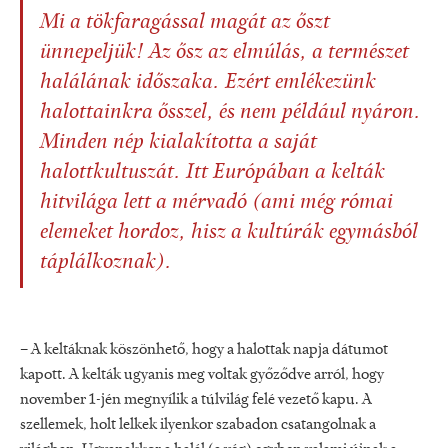
Mi a tökfaragással magát az őszt
ünnepeljük! Az ősz az elmúlás, a természet
halálának időszaka. Ezért emlékezünk
halottainkra ősszel, és nem például nyáron.
Minden nép kialakította a saját
halottkultuszát. Itt Európában a kelták
hitvilága lett a mérvadó (ami még római
elemeket hordoz, hisz a kultúrák egymásból
táplálkoznak).
– A keltáknak köszönhető, hogy a halottak napja dátumot
kapott. A kelták ugyanis meg voltak győződve arról, hogy
november 1-jén megnyílik a túlvilág felé vezető kapu. A
szellemek, holt lelkek ilyenkor szabadon csatangolnak a