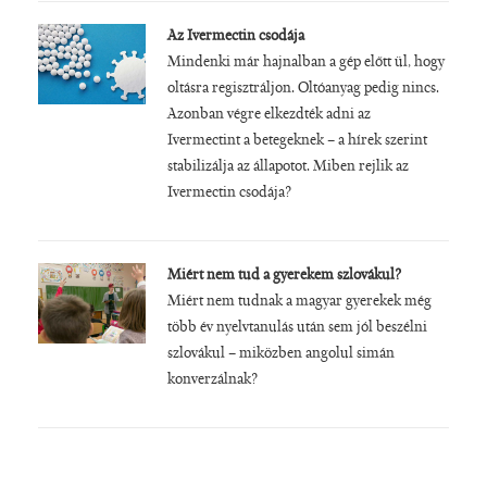
Az Ivermectin csodája
Mindenki már hajnalban a gép előtt ül, hogy
oltásra regisztráljon. Oltóanyag pedig nincs.
Azonban végre elkezdték adni az
Ivermectint a betegeknek – a hírek szerint
stabilizálja az állapotot. Miben rejlik az
Ivermectin csodája?
Miért nem tud a gyerekem szlovákul?
Miért nem tudnak a magyar gyerekek még
több év nyelvtanulás után sem jól beszélni
szlovákul – miközben angolul simán
konverzálnak?