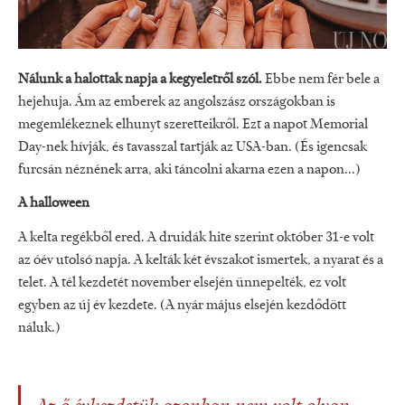
Nálunk a halottak napja a kegyeletről szól.
Ebbe nem fér bele a
hejehuja. Ám az emberek az angolszász országokban is
megemlékeznek elhunyt szeretteikről. Ezt a napot Memorial
Day-nek hívják, és tavasszal tartják az USA-ban. (És igencsak
furcsán néznének arra, aki táncolni akarna ezen a napon...)
A halloween
A kelta regékből ered. A druidák hite szerint október 31-e volt
az óév utolsó napja. A kelták két évszakot ismertek, a nyarat és a
telet. A tél kezdetét november elsején ünnepelték, ez volt
egyben az új év kezdete. (A nyár május elsején kezdődött
náluk.)