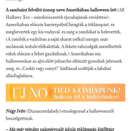
A samhaint felváltó ünnep neve Amerikában halloween lett
(All
Hallows‘ Eve – mindenszentek éjszakájának rövidítése).
Amerikában először karórépából faragták a töklámpást, és
megkeverték egy kis vuduval, és még a zombikat is belevették.
(A zombik a vuduban a saját akarat nélkül mozgó, már
oszlásnak induló élőhalottak. A fekete rabszolgák mesélhettek
róluk először a fehér gazdáiknak.) Amerikában ma
halloweenkor az ajtó előtt jelmezbe öltözött gyerekek jelennek
meg, és „Csokit vagy csínyt!” kiáltással szólítják a lakókat
állásfoglalásra.
Nagy Iván
(Dunaszerdahely) etnológussal a halloweenről
beszélgettünk.
– Ma már minden valamirevaló iskola töklámpás-kiállítást