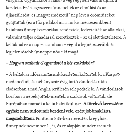
világban. Ugyanakkor a halál (a vég) egyben valami újnak a
kezdete. Ezért egyszerre ünnepelték az elmúlást és az
újjászületést, és „nagytermészetű” nép lévén örömtüzeket
gyújtottak (ez a tűz pislákol ma a mi kis mécseseinkben),
hatalmas ünnepi vacsorákat rendeztek, fedeztették az állatokat,
valamint teljes odaadással szeretkeztek – az új élet tiszteletére. A
keltáknál ez a nap – a samhain – végül a legnépszerűbb és
legjelentősebb ünneppé nőtte ki magát.
– Hogyan szakadt el egymástól a két szokáskör?
– A kelták az időszámításunk kezdetén költöztek ki a Kárpát-
medencéből, és néhány száz évig tartó vándorlás után
elsősorban a mai Anglia területén telepedtek le. A vándorlások
korában a népek jöttek-mentek, a szokások változtak, de
Európában maradt a kelta halottkultusz.
A törekvő keresztény
egyház nem tudott mit kezdeni vele, ezért jobbnak látta
megszelídíteni.
Pontosan 835-ben nevezték ki egyházi
ünnepnek november 1-jét, és ez alapján mindenszentek