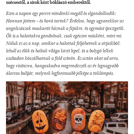
mécsestől, a sírok közt bóklászó emberektől.
Ezen a napon egy percre mindenki megáll és elgondolkodik:
Honnan jöttem – és hová tartok? Érdekes, hogy ugyanekkor az
angolszászok maskarát húznak a fejükre, és egymást ijesztgetik.
Ők is a halottakra gondolnak, csak egészen másként, mint mi.
Náluk ez az a nap, amikor a halottak feljöhetnek a sírjaikból:
lehull az élők és holtak világa közti lepel, és a bolygó lelkek
szabadon kószálhatnak a föld színén. Ez aztán okot ad arra,
hogy visítozva, hangoskodva megrendezzék az év legnagyobb
álarcos buliját, melynek legfontosabb jelképe a töklámpás.