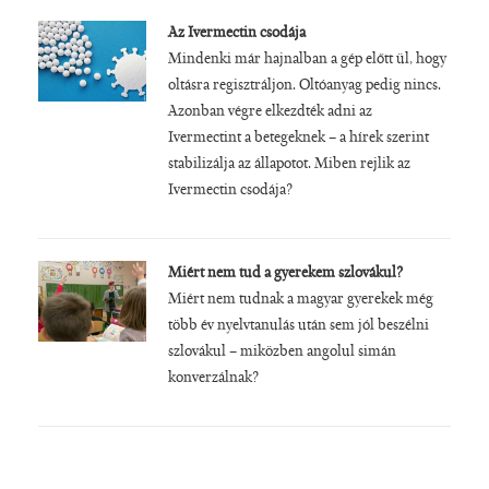
Az Ivermectin csodája
Mindenki már hajnalban a gép előtt ül, hogy
oltásra regisztráljon. Oltóanyag pedig nincs.
Azonban végre elkezdték adni az
Ivermectint a betegeknek – a hírek szerint
stabilizálja az állapotot. Miben rejlik az
Ivermectin csodája?
Miért nem tud a gyerekem szlovákul?
Miért nem tudnak a magyar gyerekek még
több év nyelvtanulás után sem jól beszélni
szlovákul – miközben angolul simán
konverzálnak?