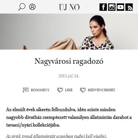
Jump to navigation
Keresés
Kereső
Nagyvárosi ragadozó
2013.júl.24.
KOMMENT
LIKE
KEDVENCEKHEZ
Az elmúlt évek sikerén felbuzdulva, idén szinte minden
nagyobb divatház csempészett valamilyen állatmintás darabot a
tavaszi/nyári kollekciójába.
Az örök trend állatmintát azonban tudni kell viselni.