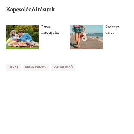
Kapcsolódó írásunk
Páros
Szoknya
megújulás
divat
DIVAT
NAGYVÁROS
RAGADOZÓ