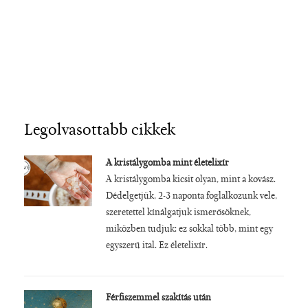
Legolvasottabb cikkek
A kristálygomba mint életelixír
A kristálygomba kicsit olyan, mint a kovász.
Dédelgetjük, 2-3 naponta foglalkozunk vele,
szeretettel kínálgatjuk ismerősöknek,
miközben tudjuk: ez sokkal több, mint egy
egyszerű ital. Ez életelixír.
Férfiszemmel szakítás után