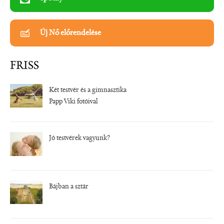
Új Nő előrendelése
FRISS
Két testvér és a gimnasztika
Papp Viki fotóival
Jó testvérek vagyunk?
Bájban a sztár