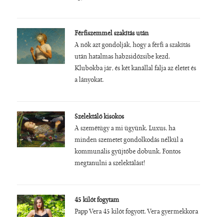
Férfiszemmel szakítás után
A nők azt gondolják, hogy a férfi a szakítás
után hatalmas habzsidőzsibe kezd.
Klubokba jár, és két kanállal falja az életet és
a lányokat.
Szelektáló kisokos
A szemétügy a mi ügyünk. Luxus, ha
minden szemetet gondolkodás nélkül a
kommunális gyűjtőbe dobunk. Fontos
megtanulni a szelektálást!
45 kilót fogytam
Papp Vera 45 kilót fogyott. Vera gyermekkora