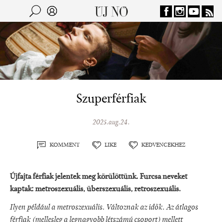
Jump to navigation
Keresés
Kereső
Szuperférfiak
2025.aug.24.
KOMMENT
LIKE
KEDVENCEKHEZ
Újfajta férfiak jelentek meg körülöttünk. Furcsa neveket
kaptak: metroszexuális, überszexuális, retroszexuális.
Ilyen például a metroszexuális. Változnak az idők. Az átlagos
férfiak (mellesleg a legnagyobb létszámú csoport) mellett