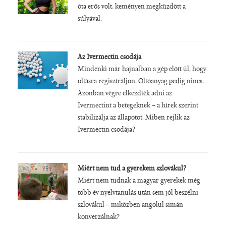
óta erős volt, keményen megküzdött a
súlyával.
Az Ivermectin csodája
Mindenki már hajnalban a gép előtt ül, hogy
oltásra regisztráljon. Oltóanyag pedig nincs.
Azonban végre elkezdték adni az
Ivermectint a betegeknek – a hírek szerint
stabilizálja az állapotot. Miben rejlik az
Ivermectin csodája?
Miért nem tud a gyerekem szlovákul?
Miért nem tudnak a magyar gyerekek még
több év nyelvtanulás után sem jól beszélni
szlovákul – miközben angolul simán
konverzálnak?