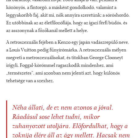
ha barátnője vásárolni hívja. Több alfaja is van, például a
közönyös, a fintorgó, a másként gondolkodó, valamint a
leggyakoribb faj, akit mi, nők annyira szeretünk: a söröshordó.
Ez utóbbinak az az életfilozófiája, hogy az igazi férfi büdös, és
az asszonynak a főzőkanál mellett a helye.
A retroszexuális fejében a Kenzo egy japán vadászrepülő neve,
a Louis Vuitton pedig fűnyírómárka. A retroszexuális mélyen
megveti a metroszexuálisokat, és titokban George Clooneyt
irigyli. Foggal-körömmel ragaszkodik mindenhez, ami
„természetes”, ami azonban nem jelenti azt, hogy különös
tehetsége van a szexhez.
Néha állati, de ez nem azonos a jóval.
Ráadásul sose lehet tudni, mikor
zuhanyozott utoljára. Előfordulhat, hogy a
zoknija élére áll az ágy mellett. Hacsak nem