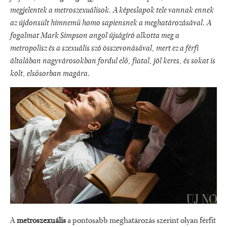
megjelentek a metroszexuálisok. A képeslapok tele vannak ennek
az újdonsült hímnemű homo sapiensnek a meghatározásával. A
fogalmat Mark Simpson angol újságíró alkotta meg a
metropolisz és a szexuális szó összevonásával, mert ez a férfi
általában nagyvárosokban fordul elő, fiatal, jól keres, és sokat is
költ, elsősorban magára.
A
metroszexuális
a pontosabb meghatározás szerint olyan férfit