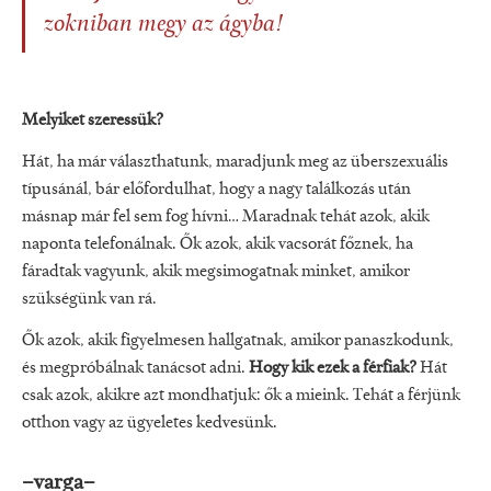
zokniban megy az ágyba!
Melyiket szeressük?
Hát, ha már választhatunk, maradjunk meg az überszexuális
típusánál, bár előfordulhat, hogy a nagy találkozás után
másnap már fel sem fog hívni… Maradnak tehát azok, akik
naponta telefonálnak. Ők azok, akik vacsorát főznek, ha
fáradtak vagyunk, akik megsimogatnak minket, amikor
szükségünk van rá.
Ők azok, akik figyelmesen hallgatnak, amikor panaszkodunk,
és megpróbálnak tanácsot adni.
Hogy kik ezek a férfiak?
Hát
csak azok, akikre azt mondhatjuk: ők a mieink. Tehát a férjünk
otthon vagy az ügyeletes kedvesünk.
–varga–