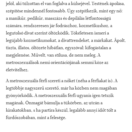
jelöl, aki túlzottan el van foglalva a külsejével. Testének ápolása,
szépítése mindennél fontosabb. Úgy szépítkezik, mint egy nő:
a manikűr, pedikűr, masszázs és depilálás létfontosságú
számára, rendszeresen jár fodrászhoz, kozmetikushoz, a
legutolsó divat szerint öltözködik. Tökéletesen ismeri a
legújabb kozmetikumokat, a divattrendeket, a márkákat. Ápolt,
tiszta, illatos, öltözete hibátlan, egyszóval: kifogástalan a
megjelenése. Művelt, van stílusa, de nem meleg. A
metroszexuálisok nemi orientációjának semmi köze az
életvitelhez.
A metroszexuális férfi szereti a nőket (néha a férfiakat is). A
legtöbbje nagyszerű szerető, már ha közben nem magában
gyönyörködik. A metroszexuális férfi ugyanis igen tetszik
magának. Önmagát bámulja a tükörben, az utcán a
kirakatokban, s ha partira készül, legalább annyi időt tölt a
fürdőszobában, mint a felesége.