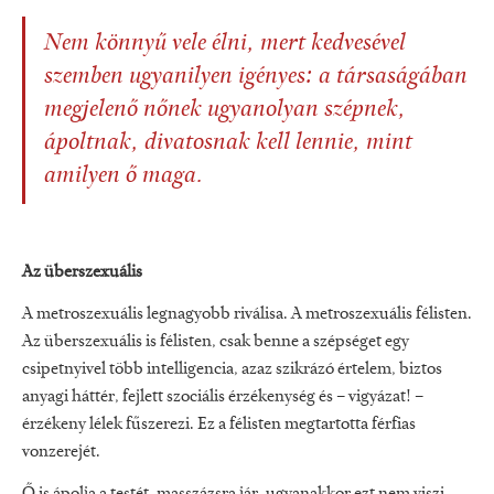
Nem könnyű vele élni, mert kedvesével
szemben ugyanilyen igényes: a társaságában
megjelenő nőnek ugyanolyan szépnek,
ápoltnak, divatosnak kell lennie, mint
amilyen ő maga.
Az überszexuális
A metroszexuális legnagyobb riválisa. A metroszexuális félisten.
Az überszexuális is félisten, csak benne a szépséget egy
csipetnyivel több intelligencia, azaz szikrázó értelem, biztos
anyagi háttér, fejlett szociális érzékenység és – vigyázat! –
érzékeny lélek fűszerezi. Ez a félisten megtartotta férfias
vonzerejét.
Ő is ápolja a testét, masszázsra jár, ugyanakkor ezt nem viszi