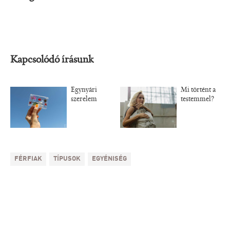
Kapcsolódó írásunk
Egynyári
Mi történt a
szerelem
testemmel?
FÉRFIAK
TÍPUSOK
EGYÉNISÉG