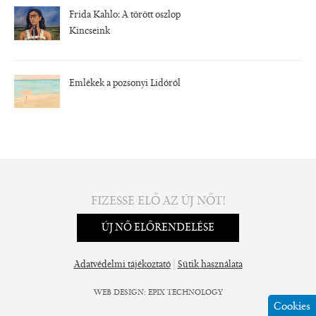
Frida Kahlo: A törött oszlop
Kincseink
Emlékek a pozsonyi Lidóról
FIZESSE ELŐ AZ ÚJ NŐT!
ÚJ NŐ ELŐRENDELÉSE
|
Adatvédelmi tájékoztató
Sütik használata
WEB DESIGN
:
EPIX TECHNOLOGY
Cookies