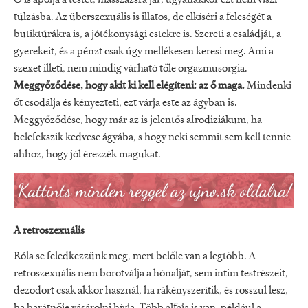
túlzásba. Az überszexuális is illatos, de elkíséri a feleségét a
butiktúrákra is, a jótékonysági estekre is. Szereti a családját, a
gyerekeit, és a pénzt csak úgy mellékesen keresi meg. Ami a
szexet illeti, nem mindig várható tőle orgazmusorgia.
Meggyőződése, hogy akit ki kell elégíteni: az ő maga.
Mindenki
őt csodálja és kényezteti, ezt várja este az ágyban is.
Meggyőződése, hogy már az is jelentős afrodiziákum, ha
belefekszik kedvese ágyába, s hogy neki semmit sem kell tennie
ahhoz, hogy jól érezzék magukat.
A retroszexuális
Róla se feledkezzünk meg, mert belőle van a legtöbb. A
retroszexuális nem borotválja a hónalját, sem intim testrészeit,
dezodort csak akkor használ, ha rákényszerítik, és rosszul lesz,