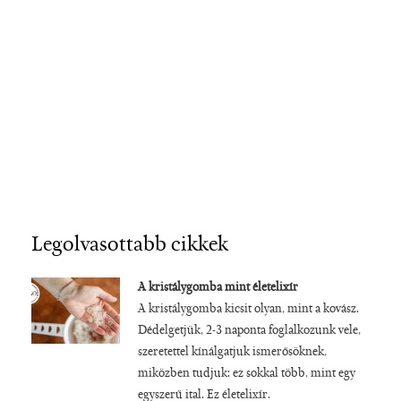
Legolvasottabb cikkek
A kristálygomba mint életelixír
A kristálygomba kicsit olyan, mint a kovász.
Dédelgetjük, 2-3 naponta foglalkozunk vele,
szeretettel kínálgatjuk ismerősöknek,
miközben tudjuk: ez sokkal több, mint egy
egyszerű ital. Ez életelixír.