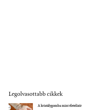
Legolvasottabb cikkek
A kristálygomba mint életelixír