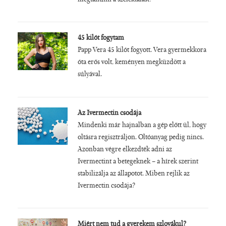
megtanulni a szelektálást!
45 kilót fogytam
Papp Vera 45 kilót fogyott. Vera gyermekkora
óta erős volt, keményen megküzdött a
súlyával.
Az Ivermectin csodája
Mindenki már hajnalban a gép előtt ül, hogy
oltásra regisztráljon. Oltóanyag pedig nincs.
Azonban végre elkezdték adni az
Ivermectint a betegeknek – a hírek szerint
stabilizálja az állapotot. Miben rejlik az
Ivermectin csodája?
Miért nem tud a gyerekem szlovákul?