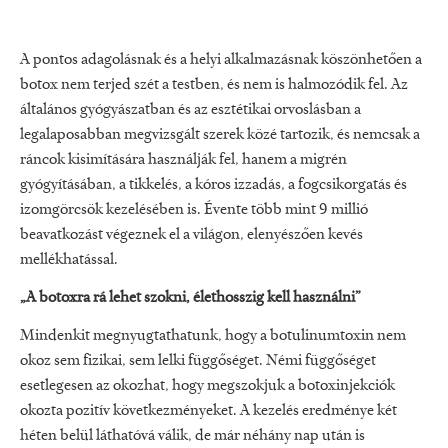
A pontos adagolásnak és a helyi alkalmazásnak köszönhetően a
botox nem terjed szét a testben, és nem is halmozódik fel. Az
általános gyógyászatban és az esztétikai orvoslásban a
legalaposabban megvizsgált szerek közé tartozik, és nemcsak a
ráncok kisimítására használják fel, hanem a migrén
gyógyításában, a tikkelés, a kóros izzadás, a fogcsikorgatás és
izomgörcsök kezelésében is. Évente több mint 9 millió
beavatkozást végeznek el a világon, elenyészően kevés
mellékhatással.
„A botoxra rá lehet szokni, élethosszig kell használni”
Mindenkit megnyugtathatunk, hogy a botulinumtoxin nem
okoz sem fizikai, sem lelki függőséget. Némi függőséget
esetlegesen az okozhat, hogy megszokjuk a botoxinjekciók
okozta pozitív következményeket. A kezelés eredménye két
héten belül láthatóvá válik, de már néhány nap után is