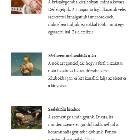
A kristálygomba kicsit olyan, mint a kovász.
Dédelgetjük, 2-3 naponta foglalkozunk vele,
szeretettel kínálgatjuk ismerősöknek,
miközben tudjuk: ez sokkal több, mint egy
egyszerű ital. Ez életelixír.
Férfiszemmel szakítás után
A nők azt gondolják, hogy a férfi a szakítás
után hatalmas habzsidőzsibe kezd.
Klubokba jár, és két kanállal falja az életet és
a lányokat.
Szelektáló kisokos
A szemétügy a mi ügyünk. Luxus, ha
minden szemetet gondolkodás nélkül a
kommunális gyűjtőbe dobunk. Fontos