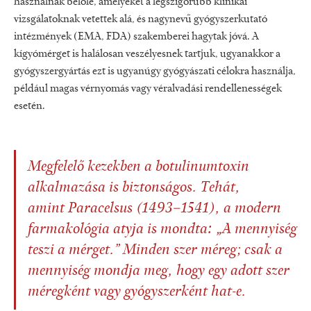
használnak belőle, amelyeket a legszigorúbb klinikai
vizsgálatoknak vetettek alá, és nagynevű gyógyszerkutató
intézmények (EMA, FDA) szakemberei hagytak jóvá. A
kígyómérget is halálosan veszélyesnek tartjuk, ugyanakkor a
gyógyszergyártás ezt is ugyanúgy gyógyászati célokra használja,
például magas vérnyomás vagy véralvadási rendellenességek
esetén.
Megfelelő kezekben a botulinumtoxin
alkalmazása is biztonságos. Tehát,
amint Paracelsus (1493–1541), a modern
farmakológia atyja is mondta:
„A mennyiség
teszi a mérget.”
Minden szer méreg; csak a
mennyiség mondja meg, hogy egy adott szer
méregként vagy gyógyszerként hat-e.