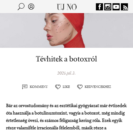
Jump to navigation
Keresés
Kereső
Tévhitek a botoxról
2025.júl.3.
KOMMENT
LIKE
KEDVENCEKHEZ
Bár az orvostudomány és az esztétikai gyógyászat már évtizedek
óta használja a botulinumtoxint, vagyis a botoxot, még mindig
értetlenség övezi, és számos féligazság kering róla. Ezek egyik
része valamiféle irracionális félelemből, másik része a