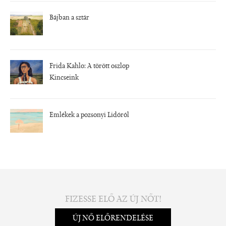
Bájban a sztár
Frida Kahlo: A törött oszlop
Kincseink
Emlékek a pozsonyi Lidóról
FIZESSE ELŐ AZ ÚJ NŐT!
ÚJ NŐ ELŐRENDELÉSE