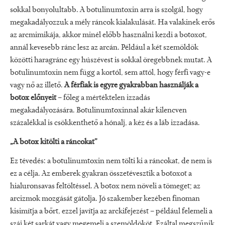
sokkal bonyolultabb. A botulinumtoxin arra is szolgál, hogy
megakadályozzuk a mély ráncok kialakulását. Ha valakinek erős
az arcmimikája, akkor minél előbb használni kezdi a botoxot,
annál kevesebb ránc lesz az arcán. Például a két szemöldök
közötti haragránc egy húszévest is sokkal öregebbnek mutat. A
botulinumtoxin nem függ a kortól, sem attól, hogy férfi vagy-e
vagy nő az illető.
A férfiak is egyre gyakrabban használják a
botox előnyeit
– főleg a mértéktelen izzadás
megakadályozására. Botulinumtoxinnal akár kilencven
százalékkal is csökkenthető a hónalj, a kéz és a láb izzadása.
„A botox kitölti a ráncokat”
Ez tévedés: a botulinumtoxin nem tölti ki a ráncokat, de nem is
ez a célja. Az emberek gyakran összetévesztik a botoxot a
hialuronsavas feltöltéssel. A botox nem növeli a tömeget; az
arcizmok mozgását gátolja. Jó szakember kezében finoman
kisimítja a bőrt, ezzel javítja az arckifejezést – például felemeli a
száj két sarkát vagy megemeli a szemöldököt. Ezáltal megszűnik