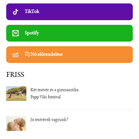
TikTok
Spotify
Új Nő előrendelése
FRISS
Két testvér és a gimnasztika
Papp Viki fotóival
Jó testvérek vagyunk?