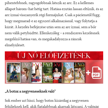
pihentebbnek, ragyogóbbnak látszik az arc. Ez a kellemes
állapot három–hat hétig tart. Hatása ezután lassan eltűnik, és az
arc izmai visszanyerik régi formájukat. Csak a pácienstől függ,
hogy megmarad-e az egyszeri alkalmazásnál, vagy folytatja a
kúrát. A kezelés befejezése után sem az arc izmai, sem a bőr
nem válik petyhüdtté. Ellenkezőleg – a rendszeres kezelésnek
megelőző hatása van, és megakadályozza a ráncok
elmélyülését.
„A botox a negyveneseknek való”
Sok ember azt hiszi, hogy botox kizárólag a negyvenen
felülieknek kell, akik fiatalabbnak akarnak látszani. A valóság