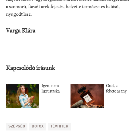
a szomorú, fáradt arckifejezés, helyette természetes hatású,
nyugodt lesz.
Varga Klára
Kapcsolódó írásunk
Igen, nem…
Oud, a
luxustáska
fekete arany
SZÉPSÉG
BOTOX
TÉVHITEK