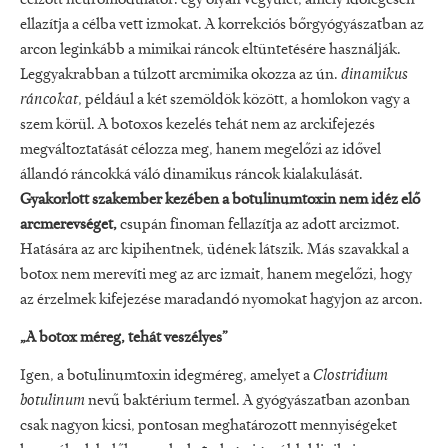
célzott neuromodulátor: egy olyan vegyület, amely időlegesen
ellazítja a célba vett izmokat. A korrekciós bőrgyógyászatban az
arcon leginkább a mimikai ráncok eltüntetésére használják.
Leggyakrabban a túlzott arcmimika okozza az ún.
dinamikus
ráncokat
, például a két szemöldök között, a homlokon vagy a
szem körül. A botoxos kezelés tehát nem az arckifejezés
megváltoztatását célozza meg, hanem megelőzi az idővel
állandó ráncokká váló dinamikus ráncok kialakulását.
Gyakorlott szakember kezében a botulinumtoxin nem idéz elő
arcmerevséget,
csupán finoman fellazítja az adott arcizmot.
Hatására az arc kipihentnek, üdének látszik. Más szavakkal a
botox nem merevíti meg az arc izmait, hanem megelőzi, hogy
az érzelmek kifejezése maradandó nyomokat hagyjon az arcon.
„A botox méreg, tehát veszélyes”
Igen, a botulinumtoxin idegméreg, amelyet a
Clostridium
botulinum
nevű baktérium termel. A gyógyászatban azonban
csak nagyon kicsi, pontosan meghatározott mennyiségeket