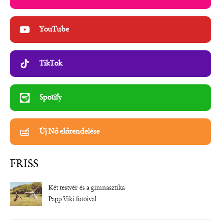
YouTube
TikTok
Spotify
Új Nő előrendelése
FRISS
Két testvér és a gimnasztika
Papp Viki fotóival