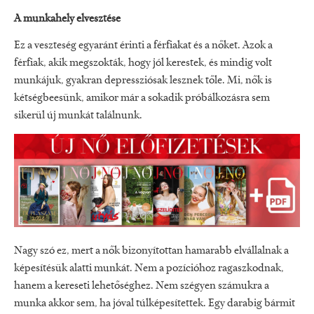
A munkahely elvesztése
Ez a veszteség egyaránt érinti a férfiakat és a nőket. Azok a
férfiak, akik megszokták, hogy jól kerestek, és mindig volt
munkájuk, gyakran depressziósak lesznek tőle. Mi, nők is
kétségbeesünk, amikor már a sokadik próbálkozásra sem
sikerül új munkát találnunk.
Nagy szó ez, mert a nők bizonyítottan hamarabb elvállalnak a
képesítésük alatti munkát. Nem a pozícióhoz ragaszkodnak,
hanem a kereseti lehetőséghez. Nem szégyen számukra a
munka akkor sem, ha jóval túlképesítettek. Egy darabig bármit