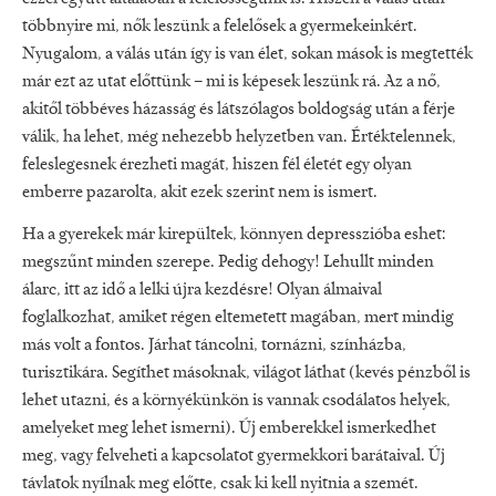
többnyire mi, nők leszünk a felelősek a gyermekeinkért.
Nyugalom, a válás után így is van élet, sokan mások is megtették
már ezt az utat előttünk – mi is képesek leszünk rá. Az a nő,
akitől többéves házasság és látszólagos boldogság után a férje
válik, ha lehet, még nehezebb helyzetben van. Értéktelennek,
feleslegesnek érezheti magát, hiszen fél életét egy olyan
emberre pazarolta, akit ezek szerint nem is ismert.
Ha a gyerekek már kirepültek, könnyen depresszióba eshet:
megszűnt minden szerepe. Pedig dehogy! Lehullt minden
álarc, itt az idő a lelki újra kezdésre! Olyan álmaival
foglalkozhat, amiket régen eltemetett magában, mert mindig
más volt a fontos. Járhat táncolni, tornázni, színházba,
turisztikára. Segíthet másoknak, világot láthat (kevés pénzből is
lehet utazni, és a környékünkön is vannak csodálatos helyek,
amelyeket meg lehet ismerni). Új emberekkel ismerkedhet
meg, vagy felveheti a kapcsolatot gyermekkori barátaival. Új
távlatok nyílnak meg előtte, csak ki kell nyitnia a szemét.