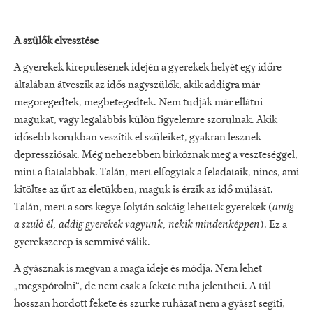
A szülők elvesztése
A gyerekek kirepülésének idején a gyerekek helyét egy időre
általában átveszik az idős nagyszülők, akik addigra már
megöregedtek, megbetegedtek. Nem tudják már ellátni
magukat, vagy legalábbis külön figyelemre szorulnak. Akik
idősebb korukban veszítik el szüleiket, gyakran lesznek
depressziósak. Még nehezebben birkóznak meg a veszteséggel,
mint a fiatalabbak. Talán, mert elfogytak a feladataik, nincs, ami
kitöltse az űrt az életükben, maguk is érzik az idő múlását.
Talán, mert a sors kegye folytán sokáig lehettek gyerekek (
amíg
a szülő él, addig gyerekek vagyunk, nekik mindenképpen
). Ez a
gyerekszerep is semmivé válik.
A gyásznak is megvan a maga ideje és módja. Nem lehet
„megspórolni“, de nem csak a fekete ruha jelentheti. A túl
hosszan hordott fekete és szürke ruházat nem a gyászt segíti,