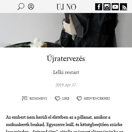
Jump to navigation
Keresés
Kereső
Újratervezés
Lelki restart
2019.ápr.17.
KOMMENT
LIKE
KEDVENCEKHEZ
Az embert nem kerüli el életében az a pillanat, amikor a
mókuskerék beakad. Egyszerre leáll, és kétségbeejtően szürke