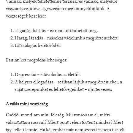
Vannak, melyek tehetetlenné tesznek, és vannak, melyekre
visszanézve, idővel egyszerűen megkönnyebbülünk. A
veszteségek kezelése:
Tagadás, hárítás – ez nem történhetett meg.
Harag, lázadás – másokat vádolunk a megtörténtekért.
Látszólagos beletörődés.
Ezután két megoldás lehetséges:
Depresszió – eltávolodás az élettől.
A helyzet elfogadása – reálisan látjuk a megtörténteket, a
saját szerepünket és lehetőségeinket – újratervezés.
A válás mint veszteség
Csődöt mondtam mint feleség. Mit rontottam el, miért
választottam rosszul? Miért pont velem történt mindez? Mert
így kellett lennie. Ha két ember már nem szereti és nem tiszteli