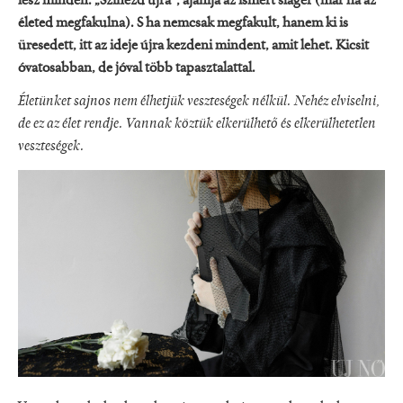
lesz minden. „Színezd újra“, ajánlja az ismert sláger (már ha az
életed megfakulna). S ha nemcsak megfakult, hanem ki is
üresedett, itt az ideje újra kezdeni mindent, amit lehet. Kicsit
óvatosabban, de jóval több tapasztalattal.
Életünket sajnos nem élhetjük veszteségek nélkül. Nehéz elviselni,
de ez az élet rendje. Vannak köztük elkerülhető és elkerülhetetlen
veszteségek.