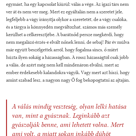
egymást, ha egy kapcsolat kiürül: válás a vége. Az igazi társ nem
ver át és nem ver meg. Mert ez egyáltalán nem a szeretet jele,
legfeljebb a vágy irányítja olykor a szeretetét, de a vágy csalóka,
és a tárgya is könnyedén megváltozhat, számos más személy
kerülhet a célkeresztjébe. A barátnőd persze megkérdi, hogy
nem megalázó érzés-e elvált nőnek lenni, de sebaj! Pár év múlva
már együtt beszélgettek arról, hogy fogalma sincs, ő miért
húzta ilyen sokáig a házasságban. A rossz házasságtól csak jobb
a válás, de azért még nem kell mindenáron elválni, mert az
ember érdekesebb kalandokra vágyik. Vagy mert azt hiszi, hogy
amint szabad lesz, a nagyon nagy Ő fog bekopogtatni az ajtaján.
A válás mindig veszteség, olyan lelki hatása
van, mint a gyásznak. Leginkább azt
gyászolják benne, ami lehetett volna. Mert
ami volt, a miatt sokan inkább dühöt