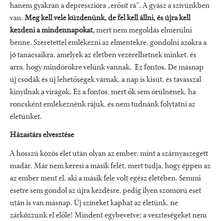
hanem gyakran a depresszióra „erősít rá”. A gyász a szívünkben
van.
Meg kell vele küzdenünk, de fel kell állni, és újra kell
kezdeni a mindennapokat,
mert nem megoldás elmerülni
benne. Szeretettel emlékezni az elmentekre, gondolni azokra a
jó tanácsaikra, amelyek az életben vezérelhetnek minket, és
arra, hogy mindörökre velünk vannak. Ez fontos. De másnap
új csodák és új lehetőségek várnak, a nap is kisüt, és tavasszal
kinyílnak a virágok. Ez a fontos, mert ők sem örülnének, ha
roncsként emlékeznénk rájuk, és nem tudnánk folytatni az
életünket.
Házastárs elvesztése
A hosszú közös élet után olyan az ember, mint a szárnyaszegett
madár. Már nem keresi a másik felét, mert tudja, hogy éppen az
az ember ment el, aki a másik fele volt egész életében. Semmi
esetre sem gondol az újra kezdésre, pedig ilyen szomorú eset
után is van másnap. Új színeket kaphat az életünk, ne
zárkózzunk el előle! Mindent egybevetve: a veszteségeket nem