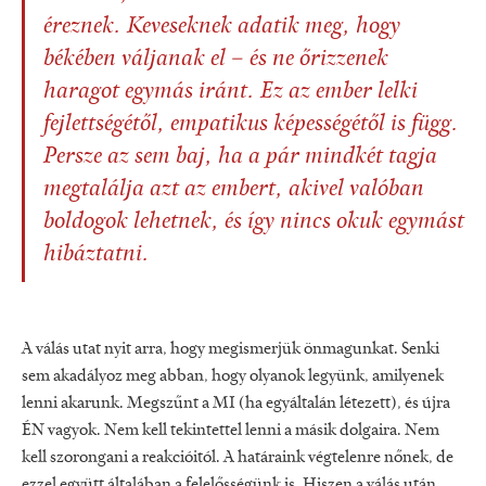
éreznek. Keveseknek adatik meg, hogy
békében váljanak el – és ne őrizzenek
haragot egymás iránt. Ez az ember lelki
fejlettségétől, empatikus képességétől is függ.
Persze az sem baj, ha a pár mindkét tagja
megtalálja azt az embert, akivel valóban
boldogok lehetnek, és így nincs okuk egymást
hibáztatni.
A válás utat nyit arra, hogy megismerjük önmagunkat. Senki
sem akadályoz meg abban, hogy olyanok legyünk, amilyenek
lenni akarunk. Megszűnt a MI (ha egyáltalán létezett), és újra
ÉN vagyok. Nem kell tekintettel lenni a másik dolgaira. Nem
kell szorongani a reakcióitól. A határaink végtelenre nőnek, de
ezzel együtt általában a felelősségünk is. Hiszen a válás után