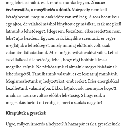
meg lehet csinálni, csak rendes munka legyen.
Nem az
érvényesülés, a megélhetés a döntő.
Márpedig nem kell
kétségbeesni: megint csak időre van szükség. A sors becsukott
egy ajtót, de valahol máshol kinyitott egy másikat, csak meg kell
látnunk a lehetőséget. Idegesen, feszülten, elkeseredetten nem
lehet újra kezdeni. Egyszer csak kinyílik a szemünk, és végre
meglátjuk a lehetőséget, amely mindig előttünk volt, csak
valamiért láthatatlanul. Most mégis nyilvánvalóvá válik. Lehet
ez vállalkozási lehetőség, lehet, hogy régi hobbink lesz a
megélhetésünk. Ne zárkózzunk el álmaink megvalósításának
lehetőségétől. Tanulhatunk valamit, és ez lesz az új munkánk.
Megismerhetünk új helyzeteket, embereket. Friss energiákkal
kezdhetünk valami újba. Ekkor látjuk csak, mennyire kopott,
unalmas, szürke volt az előbbi lehetőség. S hogy csak a
megszokás tartott ott eddig is, mert a szokás nagy úr!
Kirepültek a gyerekek
Ugye, milyen ismerős a helyzet? A házaspár csak a gyerekeinek