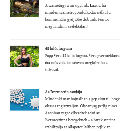
A szemétügy a mi ügyünk. Luxus, ha
minden szemetet gondolkodás nélkül a
kommunális gyűjtőbe dobunk. Fontos
megtanulni a szelektálást!
45 kilót fogytam
Papp Vera 45 kilót fogyott. Vera gyermekkora
óta erős volt, keményen megküzdött a
súlyával.
Az Ivermectin csodája
Mindenki már hajnalban a gép előtt ül, hogy
oltásra regisztráljon. Oltóanyag pedig nincs.
Azonban végre elkezdték adni az
Ivermectint a betegeknek – a hírek szerint
stabilizálja az állapotot. Miben rejlik az