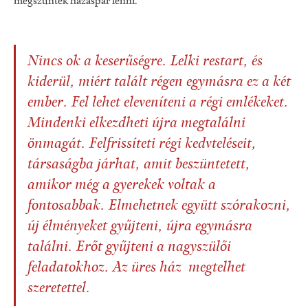
megszűntek házaspár lenni.
Nincs ok a keserűségre. Lelki restart, és
kiderül, miért talált régen egymásra ez a két
ember. Fel lehet eleveníteni a régi emlékeket.
Mindenki elkezdheti újra megtalálni
önmagát. Felfrissíteti régi kedvteléseit,
társaságba járhat, amit beszüntetett,
amikor még a gyerekek voltak a
fontosabbak. Elmehetnek együtt szórakozni,
új élményeket gyűjteni, újra egymásra
találni. Erőt gyűjteni a nagyszülői
feladatokhoz. Az üres ház megtelhet
szeretettel.