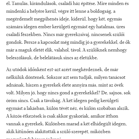
él. Tanulás, kirándulások, családi ház építése. Mire minden és
mindenki a helyére kerül, végre itt lenne a boldogság, a
megérdemelt megpihenés ideje, kiderül, hogy két, egymás
számára idegen ember kerülgeti egymást egy hatalmas, üres
családi fészekben. Nincs már gyerekzsivaj, nincsenek szülői
gondok. Persze a kapcsolat még mindig jó a gyerekekkel, de ők
már a maguk életét élik, valahol, távol. A szülőknek nemhogy
beleszólásuk, de belelátásuk sincs az életükbe.
Az utódok időnként ezt-azt azért megkérdeznek, de már
nélkülük döntenek. Sokszor azt sem tudják, milyen tanácsot
adnának, hiszen a gyerekek élete annyira más, mint az övék
volt. Milyen jó, hogy nincs gond a gyerekekkel? De, sajnos, sok
öröm sincs. Csak a távolság. A két idegen pedig kerülgeti
egymást a lakásban, külön tévét néz, és külön szobában alszik.
A közös étkezések is csak akkor gyakoriak, amikor itthon
vannak a gyerekek. Különben marad a két elhidegült idegen,
akik kitűnően alakították a szülő szerepét, miközben