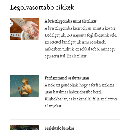
Legolvasottabb cikkek
A kristálygomba mint életelixír
A kristálygomba kicsit olyan, mint a kovász.
Dédelgetjük, 2-3 naponta foglalkozunk vele,
szeretettel kínálgatjuk ismerősöknek,
miközben tudjuk: ez sokkal több, mint egy
egyszerű ital. Ez életelixír.
Férfiszemmel szakítás után
A nők azt gondolják, hogy a férfi a szakítás
után hatalmas habzsidőzsibe kezd.
Klubokba jár, és két kanállal falja az életet és
a lányokat.
Szelektáló kisokos