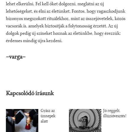
lehet elkerülni. Fel kell őket dolgozni, meglátni az új
lehetőségeket, és élni az életünket. Fontos, hogy ragaszkodjunk
bizonyos megszokott rituálékhoz, mint az összejövetelek, közös
vacsorák is, amelyek biztosítják a folytonosság érzetét. Az új
dolgok pedig új színeket hoznak az életünkbe, hogy érezzük:
érdemes mindig újra kezdeni.
–varga–
Kapcsolódó írásunk
Gyász az
Jó reggelt,
ünnepek
illúzióvesztés!
alatt