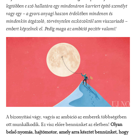
legtöbben e szó hallatára egy mindenáron karriert építő személyt
vagy egy – a gyors anyagi haszon érdekében mindenen és
mindenkin átgázoló, törvénytelen eszközöktől sem visszariadó –
embert képzelnek el. Pedig maga az ambíció pozitív valami!
A bizonyítási vágy, vagyis az ambíció az emberek többségében
ott munkálkodik. Ez visz előre bennünket az életben!
Olyan
belső nyomás, hajtómotor, amely arra késztet bennünket, hogy