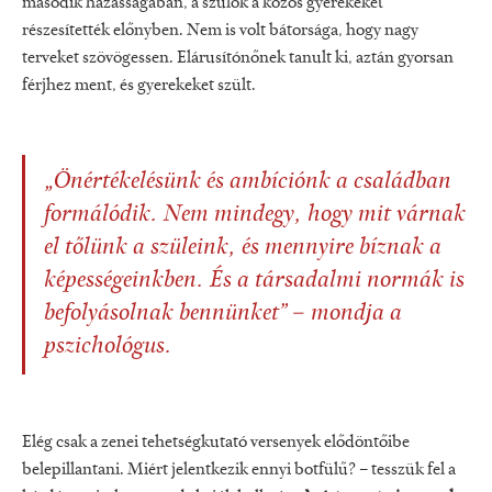
második házasságában, a szülők a közös gyerekeket
részesítették előnyben. Nem is volt bátorsága, hogy nagy
terveket szövögessen. Elárusítónőnek tanult ki, aztán gyorsan
férjhez ment, és gyerekeket szült.
„Önértékelésünk és ambíciónk a családban
formálódik. Nem mindegy, hogy mit várnak
el tőlünk a szüleink, és mennyire bíznak a
képességeinkben. És a társadalmi normák is
befolyásolnak bennünket” – mondja a
pszichológus.
Elég csak a zenei tehetségkutató versenyek elődöntőibe
belepillantani. Miért jelentkezik ennyi botfülű? – tesszük fel a