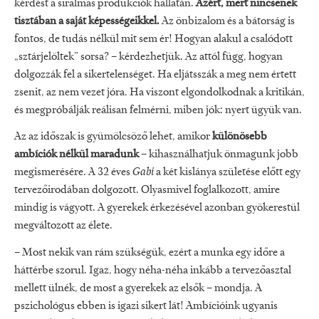
kérdést a siralmas produkciók hallatán.
Azért, mert nincsenek
tisztában a saját képességeikkel.
Az önbizalom és a bátorság is
fontos, de tudás nélkül mit sem ér! Hogyan alakul a csalódott
„sztárjelöltek” sorsa? – kérdezhetjük. Az attól függ, hogyan
dolgozzák fel a sikertelenséget. Ha eljátsszák a meg nem értett
zsenit, az nem vezet jóra. Ha viszont elgondolkodnak a kritikán,
és megpróbálják reálisan felmérni, miben jók: nyert ügyük van.
Az az időszak is gyümölcsöző lehet, amikor
különösebb
ambíciók nélkül maradunk
– kihasználhatjuk önmagunk jobb
megismerésére. A 32 éves
Gabi
a két kislánya születése előtt egy
tervezőirodában dolgozott. Olyasmivel foglalkozott, amire
mindig is vágyott. A gyerekek érkezésével azonban gyökerestül
megváltozott az élete.
– Most nekik van rám szükségük, ezért a munka egy időre a
háttérbe szorul. Igaz, hogy néha-néha inkább a tervezőasztal
mellett ülnék, de most a gyerekek az elsők – mondja. A
pszichológus ebben is igazi sikert lát! Ambícióink ugyanis