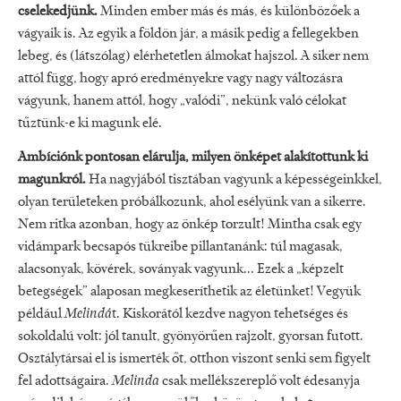
cselekedjünk.
Minden ember más és más, és különbözőek a
vágyaik is. Az egyik a földön jár, a másik pedig a fellegekben
lebeg, és (látszólag) elérhetetlen álmokat hajszol. A siker nem
attól függ, hogy apró eredményekre vagy nagy változásra
vágyunk, hanem attól, hogy „valódi”, nekünk való célokat
tűztünk-e ki magunk elé.
Ambíciónk pontosan elárulja, milyen önképet alakítottunk ki
magunkról.
Ha nagyjából tisztában vagyunk a képességeinkkel,
olyan területeken próbálkozunk, ahol esélyünk van a sikerre.
Nem ritka azonban, hogy az önkép torzult! Mintha csak egy
vidámpark becsapós tükreibe pillantanánk: túl magasak,
alacsonyak, kövérek, soványak vagyunk... Ezek a „képzelt
betegségek” alaposan megkeseríthetik az életünket! Vegyük
például
Melindá
t. Kiskorától kezdve nagyon tehetséges és
sokoldalú volt: jól tanult, gyönyörűen rajzolt, gyorsan futott.
Osztálytársai el is ismerték őt, otthon viszont senki sem figyelt
fel adottságaira.
Melinda
csak mellékszereplő volt édesanyja