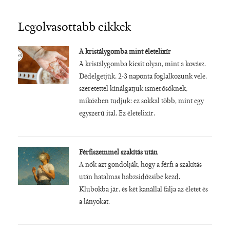
Legolvasottabb cikkek
A kristálygomba mint életelixír
A kristálygomba kicsit olyan, mint a kovász.
Dédelgetjük, 2-3 naponta foglalkozunk vele,
szeretettel kínálgatjuk ismerősöknek,
miközben tudjuk: ez sokkal több, mint egy
egyszerű ital. Ez életelixír.
Férfiszemmel szakítás után
A nők azt gondolják, hogy a férfi a szakítás
után hatalmas habzsidőzsibe kezd.
Klubokba jár, és két kanállal falja az életet és
a lányokat.