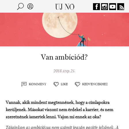
Jump to navigation
Keresés
Kereső
Van ambíciód?
2018.szep.25.
KOMMENT
LIKE
KEDVENCEKHEZ
Vannak, akik mindent megtennének, hogy a címlapokra
kerüljenek. Másokat viszont nem érdekel a karrier, és nem
szeretnének ismertek lenni. Vajon mi ennek az oka?
Tájainkon az ambiciózus nem számít igazán pozitív jelzőnek. A