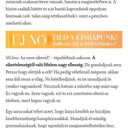
nemcsak szakmai téren vannak, hanem a magánéletben is. A
biztos családi háttér és a jó baráti kapcsolatok éppolyan
fontosak (sőt, talán még értékesebbek), mint a pénzben
mérhető siker.
Mi lesz, ha nem sikerül? – tépelődünk sokszor.
A
sikertelenségtől való félelem nagy ellenség.
De gondoljunk arra:
Persze hogy elérjük a célt! Ha pedig véletlenül mégsem, akkor
sem dől össze a világ. Ne kételkedjünk, és ne mondjunk le
(reális) vágyainkról! Nézzünk bátran a tükörbe nap mint nap:
Ez vagyok én, ilyen vagyok, ezt és ezt szeretném elérni az
életben, mert képes vagyok rá.
Egy anya sokat tehet azért, hogy lánya később ne küzdjön
kisebbrendűségi komplexusokkal. Mondjuk el mindig
gyermekünknek, hogy egyedüli és megismételhetetlen lény,