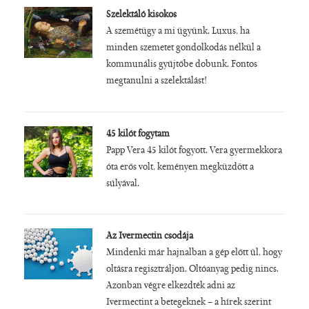
Szelektáló kisokos
A szemétügy a mi ügyünk. Luxus, ha
minden szemetet gondolkodás nélkül a
kommunális gyűjtőbe dobunk. Fontos
megtanulni a szelektálást!
45 kilót fogytam
Papp Vera 45 kilót fogyott. Vera gyermekkora
óta erős volt, keményen megküzdött a
súlyával.
Az Ivermectin csodája
Mindenki már hajnalban a gép előtt ül, hogy
oltásra regisztráljon. Oltóanyag pedig nincs.
Azonban végre elkezdték adni az
Ivermectint a betegeknek – a hírek szerint