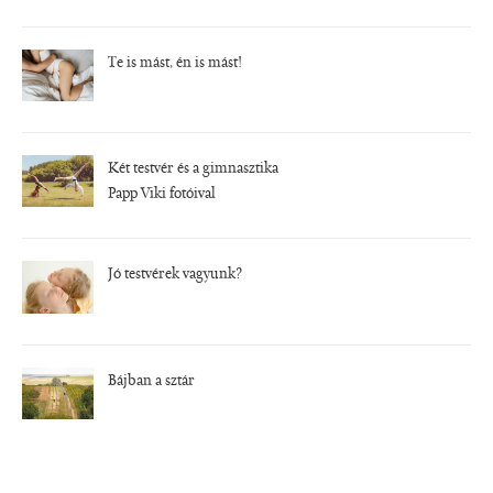
Te is mást, én is mást!
Két testvér és a gimnasztika
Papp Viki fotóival
Jó testvérek vagyunk?
Bájban a sztár