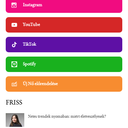
Instagram
YouTube
TikTok
Spotify
Új Nő előrendelése
FRISS
Netes trendek nyomában: miért életveszélyesek?