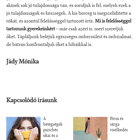
akinek sok jó tulajdonsága van, és soroljuk is fel, melyek ezek a
jó tulajdonságok és készségek. A kis herceg is megszelídítette a
rókát, és azontúl felelősséggel tartozott érte.
Mi is felelősséggel
tartozunk gyerekeinkért
– már csak azért is, mert szeretjük
őket. Tápláljunk beléjük egészséges önbecsülést és önbizalmat,
de bátran konfrontáljuk őket a hibáikkal is.
Jády Mónika
Kapcsolódó írásunk
A
Piros és
betegségek
sárga
pszichés
viselkedés
okai és a