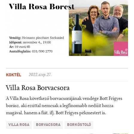
KOKTÉL
2022.szep.27.
Villa Rosa Borvacsora
A Villa Rosa következő borvacsorájának vendége Bott Frigyes
borász, aki ezúttal nemcsak a legfinomabb nedűit hozza
magával, hanem a fiát, ifj. Bott Frigyes pékmestert is.
VILLA ROSA
BORVACSORA
BORKÓSTOLÓ