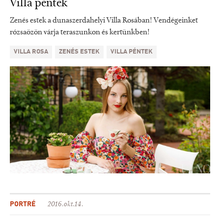
Villa péntek
Zenés estek a dunaszerdahelyi Villa Rosában! Vendégeinket
rózsaözön várja teraszunkon és kertünkben!
VILLA ROSA
ZENÉS ESTEK
VILLA PÉNTEK
PORTRÉ
2016.okt.14.