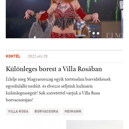
KOKTÉL
2022.okt.19.
Különleges borest a Villa Rosában
Ízlelje meg Magyarország egyik történelmi borvidékének
egyedülálló nedűit, és élvezze séfjeink kulináris
különlegességeit! Sok szeretettel várjuk a Villa Rosa
borvacsoráján!
VILLA ROSA
BORVACSORA
HEIMANN