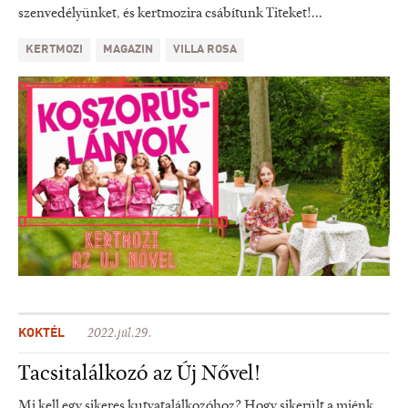
szenvedélyünket, és kertmozira csábítunk Titeket!...
KERTMOZI
MAGAZIN
VILLA ROSA
KOKTÉL
2022.júl.29.
Tacsitalálkozó az Új Nővel!
Mi kell egy sikeres kutyatalálkozóhoz? Hogy sikerült a miénk,