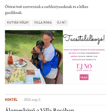
Ötórai teát szervezünk a zsebkutyusoknak és a lelkes
gazdiknak.
KUTYÁS HÖLGY
VILLA ROSA
ÚJ NŐ
KOKTÉL
2021.szep.2.
Álomesküvő a Villa Rosában