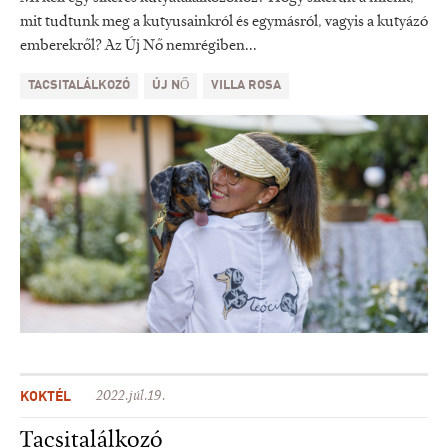
mit tudtunk meg a kutyusainkról és egymásról, vagyis a kutyázó
emberekről? Az Új Nő nemrégiben...
TACSITALÁLKOZÓ
ÚJ NŐ
VILLA ROSA
KOKTÉL
2022.júl.19.
Tacsitalálkozó