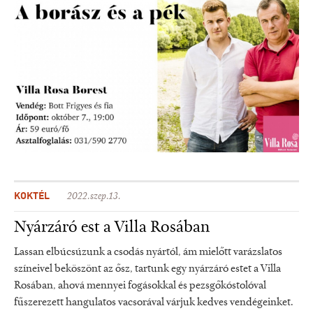
KOKTÉL
2022.szep.13.
Nyárzáró est a Villa Rosában
Lassan elbúcsúzunk a csodás nyártól, ám mielőtt varázslatos
színeivel beköszönt az ősz, tartunk egy nyárzáró estet a Villa
Rosában, ahová mennyei fogásokkal és pezsgőkóstolóval
fűszerezett hangulatos vacsorával várjuk kedves vendégeinket.