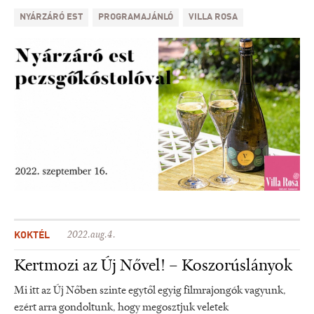
NYÁRZÁRÓ EST
PROGRAMAJÁNLÓ
VILLA ROSA
KOKTÉL
2022.aug.4.
Kertmozi az Új Nővel! – Koszorúslányok
Mi itt az Új Nőben szinte egytől egyig filmrajongók vagyunk,
ezért arra gondoltunk, hogy megosztjuk veletek