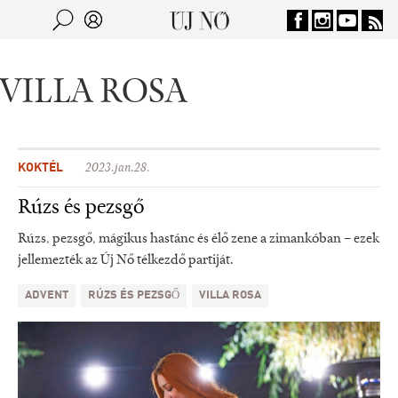
Jump to navigation
Keresés
Kereső
VILLA ROSA
KOKTÉL
2023.jan.28.
Rúzs és pezsgő
Rúzs, pezsgő, mágikus hastánc és élő zene a zimankóban – ezek
jellemezték az Új Nő télkezdő partiját.
ADVENT
RÚZS ÉS PEZSGŐ
VILLA ROSA