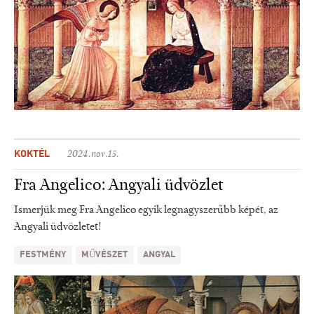
KOKTÉL
2024.nov.15.
Fra Angelico: Angyali üdvözlet
Ismerjük meg Fra Angelico egyik legnagyszerűbb képét, az
Angyali üdvözletet!
FESTMÉNY
MŰVÉSZET
ANGYAL