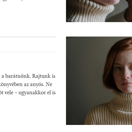
a barátnőnk. Rajtunk is
ókönyvében az anyós. Ne
köt vele – ugyanakkor el is