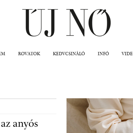
Jump to navigation
EM
ROVATOK
KEDVCSINÁLÓ
INFÓ
VID
 az anyós