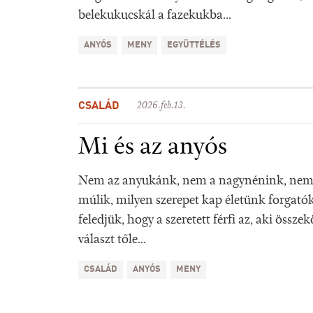
belekukucskál a fazekukba...
ANYÓS
MENY
EGYÜTTÉLÉS
CSALÁD
2026.feb.13.
Mi és az anyós
Nem az anyukánk, nem a nagynénink, nem 
múlik, milyen szerepet kap életünk forgat
feledjük, hogy a szeretett férfi az, aki össze
választ tőle…
CSALÁD
ANYÓS
MENY