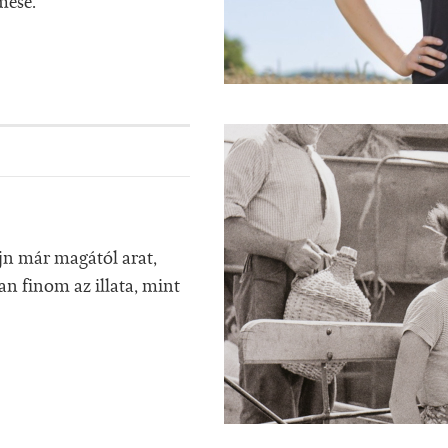
mese.
jn már magától arat,
an finom az illata, mint