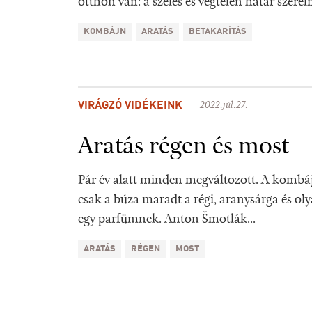
otthon van: a széles és végtelen határ szerel
KOMBÁJN
ARATÁS
BETAKARÍTÁS
VIRÁGZÓ VIDÉKEINK
2022.júl.27.
Aratás régen és most
Pár év alatt minden megváltozott. A kombá
csak a búza maradt a régi, aranysárga és oly
egy parfümnek. Anton Šmotlák...
ARATÁS
RÉGEN
MOST