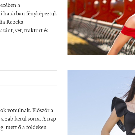
kezében a
i határban fényképeztük
lia Rebeka
ánt, vet, traktort és
ok vonulnak. Először a
 a zab kerül sorra. A nap
g, mert ő a földeken