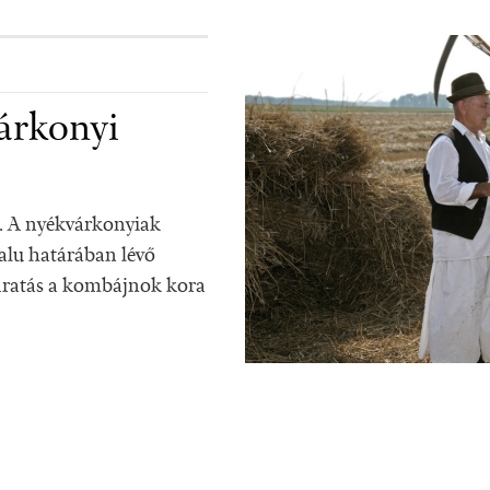
árkonyi
. A nyékvárkonyiak
alu határában lévő
 aratás a kombájnok kora