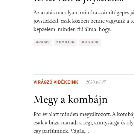
Az aratás ma olyan, mintha számítógépes já
joystickkal, csak közben benne vagyunk a t
képzelem, minden fiú álma, hogy...
ARATÁS
KOMBÁJN
JOYSTICK
VIRÁGZÓ VIDÉKEINK
2020.júl.27.
Megy a kombájn
Pár év alatt minden megváltozott. A kombá
csak a búza maradt a régi, aranysárga és oly
egy parfümnek. Vágás,...