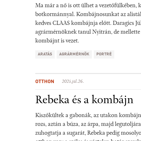
Ma már a nő is ott ülhet a vezetőfülkében, 
botkormánnyal. Kombájnosunkat az alistál
kedves CLAAS kombájnja előtt. Daragics Jú
agrármérnöknek tanul Nyitrán, de mellette sz
kombájnt is vezet.
ARATÁS
AGRÁRMÉRNÖK
PORTRÉ
OTTHON
2025.júl.26.
Rebeka és a kombájn
Kiszőkültek a gabonák, az utakon kombájn
rozs, aztán a búza, az árpa, majd legutoljára
zuhogtatja a sugarát, Rebeka pedig mosolyo