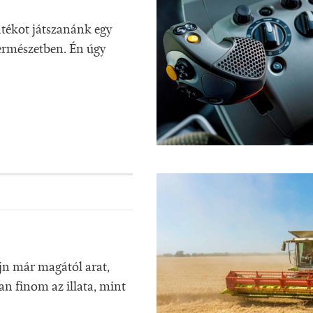
tékot játszanánk egy
ermészetben. Én úgy
jn már magától arat,
an finom az illata, mint