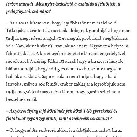
térben maradt. Mennyire észlelhető a zaklatás a felnőttek, a
pedagógusok számára?
– Az a rossz hírem van, hogy legtöbbször nem észlelhető.
Titkolják az érintettek, mert ciki dolognak gondolják, hogy nem
tudják megvédeni magukat; és maguk próbálnak megbirkózni
vele. Van, akinek sikerül, van, akinek nem. Ugyanez a helyzet a
felnőttekkel is. A következő történetet a lányom engedélyével
mesélem el. A minap felhívott azzal, hogy a húszéves lányok
hiába mondják, hogy eddig és nem tovább, szinte meg sem
hallják a zaklatók. Sajnos, sokan nem tudják, hogy a fiatal
lányokat milyen sok felnőtt ember zaklatja; a legtöbbjük nem
tudja megvédeni magát. Azt látom, hogy igazán sehol nem
beszélnek erről.
–
A cyberbullying a jó körülmények között élő gyerekeket és
fiatalokat ugyanúgy érinti, mint a nehezebb sorsúakat?
– Ó, hogyne! Az emberek akkor is zaklatják a másikat, ha az