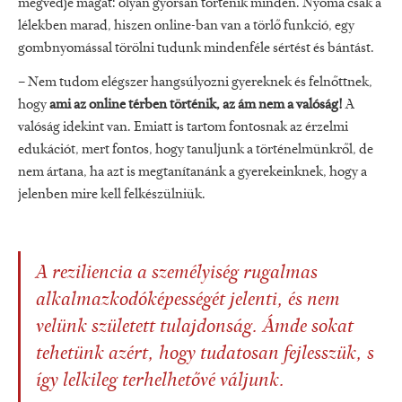
megvédje magát: olyan gyorsan történik minden. Nyoma csak a
lélekben marad, hiszen online-ban van a törlő funkció, egy
gombnyomással törölni tudunk mindenféle sértést és bántást.
– Nem tudom elégszer hangsúlyozni gyereknek és felnőttnek,
hogy
ami az online térben történik, az ám nem a valóság!
A
valóság idekint van. Emiatt is tartom fontosnak az érzelmi
edukációt, mert fontos, hogy tanuljunk a történelmünkről, de
nem ártana, ha azt is megtanítanánk a gyerekeinknek, hogy a
jelenben mire kell felkészülniük.
A reziliencia a személyiség rugalmas
alkalmazkodóképességét jelenti, és nem
velünk született tulajdonság. Ámde sokat
tehetünk azért, hogy tudatosan fejlesszük, s
így lelkileg terhelhetővé váljunk.