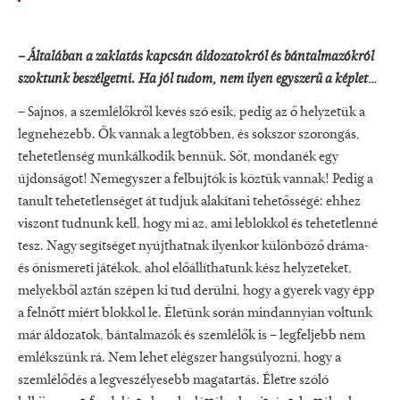
– Általában a zaklatás kapcsán áldozatokról és bántalmazókról
szoktunk beszélgetni. Ha jól tudom, nem ilyen egyszerű a képlet…
– Sajnos, a szemlélőkről kevés szó esik, pedig az ő helyzetük a
legnehezebb. Ők vannak a legtöbben, és sokszor szorongás,
tehetetlenség munkálkodik bennük. Sőt, mondanék egy
újdonságot! Nemegyszer a felbujtók is köztük vannak! Pedig a
tanult tehetetlenséget át tudjuk alakítani tehetősségé: ehhez
viszont tudnunk kell, hogy mi az, ami leblokkol és tehetetlenné
tesz. Nagy segítséget nyújthatnak ilyenkor különböző dráma-
és önismereti játékok, ahol előállíthatunk kész helyzeteket,
melyekből aztán szépen ki tud derülni, hogy a gyerek vagy épp
a felnőtt miért blokkol le. Életünk során mindannyian voltunk
már áldozatok, bántalmazók és szemlélők is – legfeljebb nem
emlékszünk rá. Nem lehet elégszer hangsúlyozni, hogy a
szemlélődés a legveszélyesebb magatartás. Életre szóló