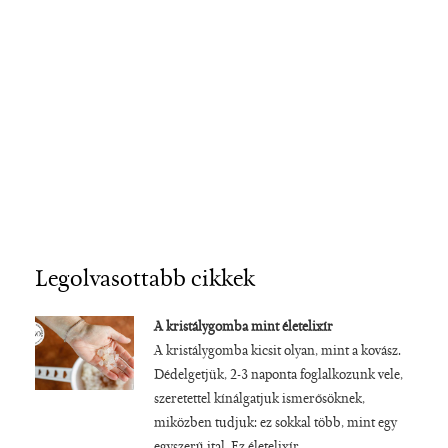
Legolvasottabb cikkek
A kristálygomba mint életelixír
A kristálygomba kicsit olyan, mint a kovász.
Dédelgetjük, 2-3 naponta foglalkozunk vele,
szeretettel kínálgatjuk ismerősöknek,
miközben tudjuk: ez sokkal több, mint egy
egyszerű ital. Ez életelixír.