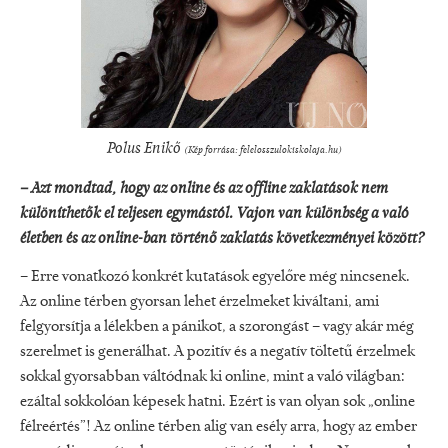
Polus Enikő
(Kép forrása: felelosszulokiskolaja.hu)
– Azt mondtad, hogy az online és az offline zaklatások nem
különíthetők el teljesen egymástól. Vajon van különbség a való
életben és az online-ban történő zaklatás következményei között?
– Erre vonatkozó konkrét kutatások egyelőre még nincsenek.
Az online térben gyorsan lehet érzelmeket kiváltani, ami
felgyorsítja a lélekben a pánikot, a szorongást – vagy akár még
szerelmet is generálhat. A pozitív és a negatív töltetű érzelmek
sokkal gyorsabban váltódnak ki online, mint a való világban:
ezáltal sokkolóan képesek hatni. Ezért is van olyan sok „online
félreértés”! Az online térben alig van esély arra, hogy az ember