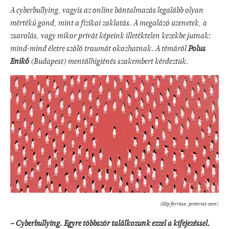
A cyberbullying, vagyis az online bántalmazás legalább olyan
mértékű gond, mint a fizikai zaklatás. A megalázó üzenetek, a
zsarolás, vagy mikor privát képeink illetéktelen kezekbe jutnak:
mind-mind életre szóló traumát okozhatnak. A témáról
Polus
Enikő
(Budapest) mentálhigiénés szakembert kérdeztük.
(Kép forrása: pinterest.com)
– Cyberbullying. Egyre többször találkozunk ezzel a kifejezéssel.