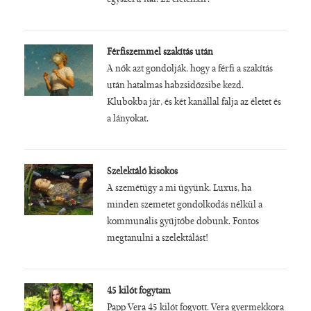
Férfiszemmel szakítás után
A nők azt gondolják, hogy a férfi a szakítás
után hatalmas habzsidőzsibe kezd.
Klubokba jár, és két kanállal falja az életet és
a lányokat.
Szelektáló kisokos
A szemétügy a mi ügyünk. Luxus, ha
minden szemetet gondolkodás nélkül a
kommunális gyűjtőbe dobunk. Fontos
megtanulni a szelektálást!
45 kilót fogytam
Papp Vera 45 kilót fogyott. Vera gyermekkora