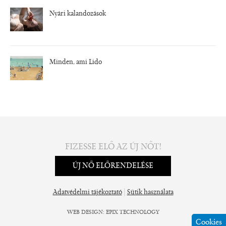
Nyári kalandozások
Minden, ami Lido
FIZESSE ELŐ AZ ÚJ NŐT!
ÚJ NŐ ELŐRENDELÉSE
|
Adatvédelmi tájékoztató
Sütik használata
WEB DESIGN
:
EPIX TECHNOLOGY
Cookies