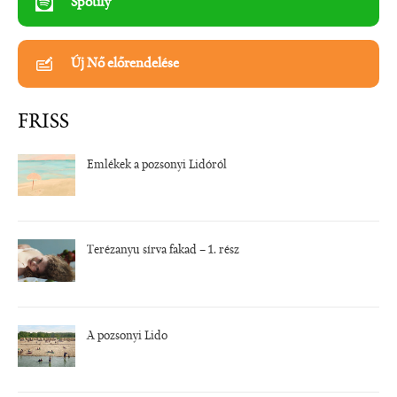
Spotify
Új Nő előrendelése
FRISS
Emlékek a pozsonyi Lidóról
Terézanyu sírva fakad – 1. rész
A pozsonyi Lido