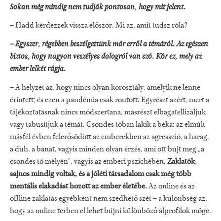
Sokan még mindig nem tudják pontosan, hogy mit jelent.
– Hadd kérdezzek vissza először. Mi az, amit tudsz róla?
– Egyszer, régebben beszélgettünk már erről a témáról. Az egészen
biztos, hogy nagyon veszélyes dologról van szó. Kór ez, mely az
ember lelkét rágja.
– A helyzet az, hogy nincs olyan korosztály, amelyik ne lenne
érintett; és ezen a pandémia csak rontott. Egyrészt azért, mert a
tájékoztatásnak nincs módszertana, másrészt elbagatellizáljuk
vagy tabusítjuk a témát. Csöndes tóban lakik a béka: az elmúlt
másfél évben felerősödött az emberekben az agresszió, a harag,
a düh, a bánat, vagyis minden olyan érzés, ami ott bújt meg „a
csöndes tó mélyén", vagyis az emberi pszichében.
Zaklatók,
sajnos mindig voltak, és a jóléti társadalom csak még több
mentális elakadást hozott az ember életébe.
Az online és az
offline zaklatás egyébként nem szedhető szét – a különbség az,
hogy az online térben el lehet bújni különböző álprofilok mögé.