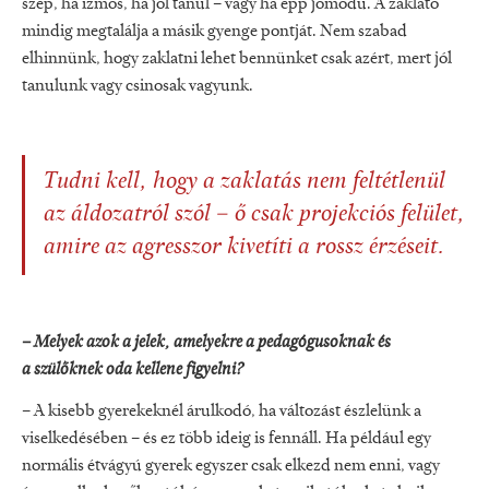
szép, ha izmos, ha jól tanul – vagy ha épp jómódú. A zaklató
mindig megtalálja a másik gyenge pontját. Nem szabad
elhinnünk, hogy zaklatni lehet bennünket csak azért, mert jól
tanulunk vagy csinosak vagyunk.
Tudni kell, hogy a zaklatás nem feltétlenül
az áldozatról szól – ő csak projekciós felület,
amire az agresszor kivetíti a rossz érzéseit.
–
Melyek azok a jelek, amelyekre a pedagógusoknak és
a szülőknek oda kellene figyelni?
– A kisebb gyerekeknél árulkodó, ha változást észlelünk a
viselkedésében – és ez több ideig is fennáll. Ha például egy
normális étvágyú gyerek egyszer csak elkezd nem enni, vagy