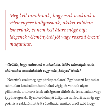
Meg kell tanulnunk, hogy csak azoknak a
véleményére hallgassunk, akiket valóban
ismerünk, és nem kell álarc mögé bújt
idegenek véleményétől jól vagy rosszul érezni
magunkat.
– Örülök, hogy említetted a tabusítást. Miért tabusítjuk ezt is,
akárcsak a szexedukációt vagy más „kényes” témát?
– Nézzünk csak meg egy párkapcsolatot! Egy hosszú kapcsolat
számtalan krízisállomáson halad végig, és vannak olyan
pillanatok, amikor a felek túlságosan dühösek, frusztráltak vagy
épp haragosak. Ilyenkor könnyű átlépni a határt. Hisz még egy
poén is a zaklatás határát súrolhatja, amikor arról szól, hogy