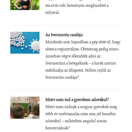
óta erős volt, keményen megküzdött a
súlyával.
Az Ivermectin csodája
Mindenki már hajnalban a gép előtt ül, hogy
oltásra regisztráljon. Oltóanyag pedig nincs.
Azonban végre elkezdték adni az
Ivermectint a betegeknek – a hírek szerint
stabilizálja az állapotot. Miben rejlik az
Ivermectin csodája?
Miért nem tud a gyerekem szlovákul?
Miért nem tudnak a magyar gyerekek még
több év nyelvtanulás után sem jól beszélni
szlovákul – miközben angolul simán
konverzálnak?