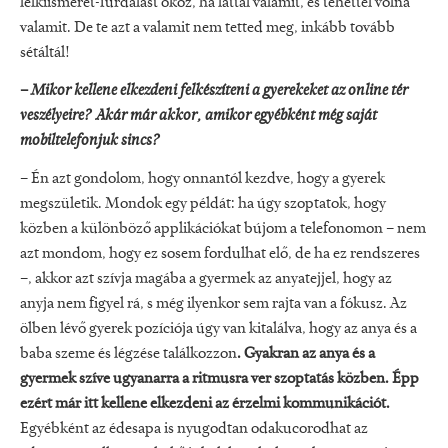
lelkiismeret-furdalást okoz, ha láttál valamit, és tehettél volna
valamit. De te azt a valamit nem tetted meg, inkább tovább
sétáltál!
–
Mikor kellene elkezdeni felkészíteni a gyerekeket az online tér
veszélyeire? Akár már akkor, amikor egyébként még saját
mobiltelefonjuk sincs?
– Én azt gondolom, hogy onnantól kezdve, hogy a gyerek
megszületik. Mondok egy példát: ha úgy szoptatok, hogy
közben a különböző applikációkat bújom a telefonomon – nem
azt mondom, hogy ez sosem fordulhat elő, de ha ez rendszeres
–, akkor azt szívja magába a gyermek az anyatejjel, hogy az
anyja nem figyel rá, s még ilyenkor sem rajta van a fókusz. Az
ölben lévő gyerek pozíciója úgy van kitalálva, hogy az anya és a
baba szeme és légzése találkozzon
. Gyakran az anya és a
gyermek szíve ugyanarra a ritmusra ver szoptatás közben. Épp
ezért már itt kellene elkezdeni az érzelmi kommunikációt.
Egyébként az édesapa is nyugodtan odakucorodhat az