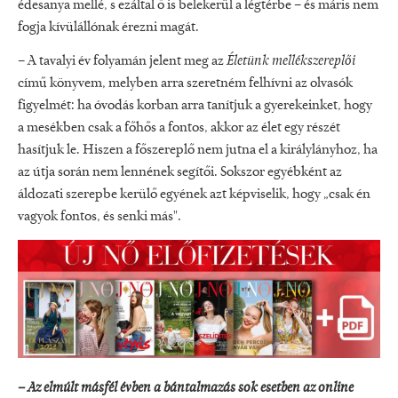
édesanya mellé, s ezáltal ő is belekerül a légtérbe – és máris nem
fogja kívülállónak érezni magát.
– A tavalyi év folyamán jelent meg az
Életünk mellékszereplői
című könyvem, melyben arra szeretném felhívni az olvasók
figyelmét: ha óvodás korban arra tanítjuk a gyerekeinket, hogy
a mesékben csak a főhős a fontos, akkor az élet egy részét
hasítjuk le. Hiszen a főszereplő nem jutna el a királylányhoz, ha
az útja során nem lennének segítői. Sokszor egyébként az
áldozati szerepbe kerülő egyének azt képviselik, hogy „csak én
vagyok fontos, és senki más".
–
Az elmúlt másfél évben a bántalmazás sok esetben az online