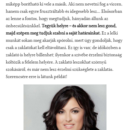
miképp borítható ki vele a másik. Aki nem nevetni fog a viccen,
hanem csak egyre frusztráltabb és idegesebb lesz... Elsősorban
az lenne a fontos, hogy megtudjuk, hányadán állunk az
önbecsülésünkkel.
Tegyük helyre – és akkor nem lesz gond,
majd szépen meg tudjuk szabni a saját határainkat.
Ez a lelki
munkát sokan meg akarják spórolni, mert úgy gondolják, hogy
csak a zaklatókat kell eltávolítani. Ez így is van; de időközben a
zaklató is helyre billenhet; ilyenkor a szívébe érzelmi biztonság
költözik a félelem helyére. A zaklató leszokhat szörnyű
szokásáról, és már nem lesz érzelmi szükséglete a zaklatás.
Szerencsére erre is látunk példát!