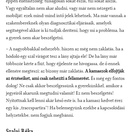
éppen ellenkezőleg: túlságosan sokat eszik, túl sokat alszik.
Vagy egyáltalán nem akar aludni, vagy már nem nézegeti a
mobilját: ezek mind-mind intő jelek lehetnek. Ma már vannak a
szakembereknek olyan diagnosztikai eljárásaik, amelyek
segítségével akkor is ki tudják deríteni, hogy mi a probléma, ha
a gyerek nem akar beszélgetni.
– A nagyobbakkal nehezebb, hiszen az még nem zaklatás, ha a
hódoló egy szál virágot tesz a lány ajtaja elé! De ha lány már
többször kérte a fiút, hogy éjjelente ne hívogassa, de ő ennek
ellenére megteszi; az bizony már zaklatás.
A kamaszok elfojtják
az érzéseiket, ami csak nehezíti a felismerést.
És még egy fontos
dolog! Ne csak akkor beszélgessünk a gyerekünkkel, amikor a
jegyeiről akarunk megtudni valamit! Ez nem beszélgetés!
Nyitottnak kell lenni akár késő este is, ha a kamasz kedvet érez
egy kis „traccspartira”! Ha belemegyünk ezekbe a kapcsolódási
helyzetekbe, nem fogjuk megbánni.
Szalai Réka