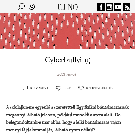
Jump to navigation
Keresés
Kereső
Cyberbullying
2021.nov.4.
KOMMENT
LIKE
KEDVENCEKHEZ
A sok lájk nem egyenlő a szeretettel! Egy fizikai bántalmazásnak
megannyi látható jele van, például monokli a szem alatt. De
belegondoltunk-e már abba, hogy a lelki bántalmazás vajon
mennyi fájdalommal jár, látható nyom nélkül?